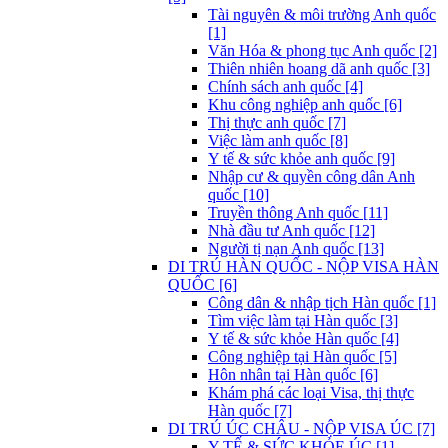
Tài nguyên & môi trường Anh quốc
[1]
Văn Hóa & phong tục Anh quốc [2]
Thiên nhiên hoang dã anh quốc [3]
Chính sách anh quốc [4]
Khu công nghiệp anh quốc [6]
Thị thực anh quốc [7]
Việc làm anh quốc [8]
Y tế & sức khỏe anh quốc [9]
Nhập cư & quyền công dân Anh
quốc [10]
Truyền thông Anh quốc [11]
Nhà đầu tư Anh quốc [12]
Người tị nạn Anh quốc [13]
DI TRÚ HÀN QUỐC - NỘP VISA HÀN
QUỐC [6]
Công dân & nhập tịch Hàn quốc [1]
Tìm việc làm tại Hàn quốc [3]
Y tế & sức khỏe Hàn quốc [4]
Công nghiệp tại Hàn quốc [5]
Hôn nhân tại Hàn quốc [6]
Khám phá các loại Visa, thị thực
Hàn quốc [7]
DI TRÚ ÚC CHÂU - NỘP VISA ÚC [7]
Y TẾ & SỨC KHỎE ÚC [1]