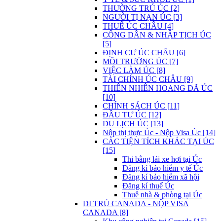
THƯỜNG TRÚ ÚC [2]
NGƯỜI TỊ NẠN ÚC [3]
THUẾ ÚC CHÂU [4]
CÔNG DÂN & NHẬP TỊCH ÚC
[5]
ĐỊNH CƯ ÚC CHÂU [6]
MÔI TRƯỜNG ÚC [7]
VIỆC LÀM ÚC [8]
TÀI CHÍNH ÚC CHÂU [9]
THIÊN NHIÊN HOANG DÃ ÚC
[10]
CHÍNH SÁCH ÚC [11]
ĐẦU TƯ ÚC [12]
DU LỊCH ÚC [13]
Nộp thị thực Úc - Nộp Visa Úc [14]
CÁC TIỆN TÍCH KHÁC TẠI ÚC
[15]
Thi bằng lái xe hơi tại Úc
Đăng kí bảo hiểm y tế Úc
Đăng kí bảo hiểm xã hội
Đăng kí thuế Úc
Thuê nhà & phòng tại Úc
DI TRÚ CANADA - NỘP VISA
CANADA [8]