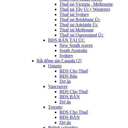
Thuê tại Victoria , Melbourne
Thuê tại Tây Úc ( Westerm)
Thuê tại Sydney
Thuê tại Brishbane Úc
Thuê tại Adelaide Úc
Thuê tại Melboune
Thuê tại Queensland Úc
BĐS BÁN TẠI ÚC
New South waves
South Australia
Sydney
Bất động sản Canada [2]
Ontario
BDS Cho Thuê
BĐS Bán
Dự án
Vancouver
BDS Cho Thuê
BĐS BÁN
Dự án
Toronto
BDS Cho Thuê
BĐS BÁN
Dự án
British colombia