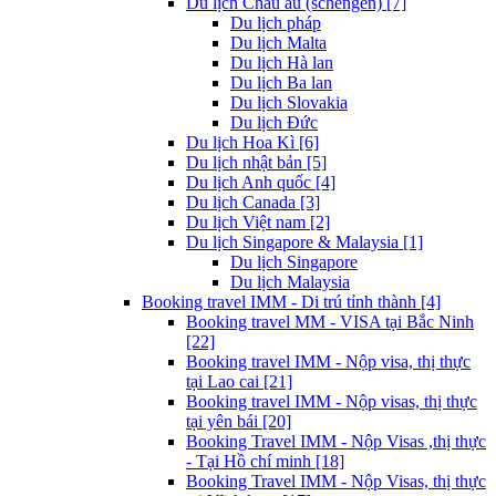
Du lịch Châu âu (schengen) [7]
Du lịch pháp
Du lịch Malta
Du lịch Hà lan
Du lịch Ba lan
Du lịch Slovakia
Du lịch Đức
Du lịch Hoa Kì [6]
Du lịch nhật bản [5]
Du lịch Anh quốc [4]
Du lịch Canada [3]
Du lịch Việt nam [2]
Du lịch Singapore & Malaysia [1]
Du lịch Singapore
Du lịch Malaysia
Booking travel IMM - Di trú tỉnh thành [4]
Booking travel MM - VISA tại Bắc Ninh
[22]
Booking travel IMM - Nộp visa, thị thực
tại Lao cai [21]
Booking travel IMM - Nộp visas, thị thực
tại yên bái [20]
Booking Travel IMM - Nộp Visas ,thị thực
- Tại Hồ chí minh [18]
Booking Travel IMM - Nộp Visas, thị thực