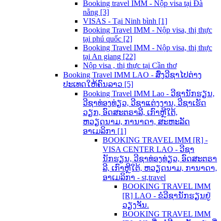
Booking travel IMM - Nộp visa tại Đà
nẵng [3]
VISAS - Tại Ninh bình [1]
Booking Travel IMM - Nộp visa, thị thực
tại phú quốc [2]
Booking Travel IMM - Nộp visa, thị thực
tại An giang [22]
Nộp visa , thị thực tại Cần thơ
Booking Travel IMM LAO - ສົ່ງວີຊາໄປຕ່າງ
ປະເທດໃຫ້ຄົນລາວ [5]
Booking Travel IMM Lao - ວີຊານັກຮຽນ,
ວີຊາທ່ອງທ່ຽວ, ວີຊາແຕ່ງງານ, ວີຊາເຮັດ
ວຽກ, ອົດສະຕຣາລີ, ເກົາຫຼີໃຕ້,
ຫວຽດນາມ, ການາດາ, ສະຫະລັດ
ອາເມລິກາ [1]
BOOKING TRAVEL IMM [R] -
VISA CENTER LAO - ວີຊາ
ນັກຮຽນ, ວີຊາທ່ອງທ່ຽວ, ອົດສະຕຣາ
ລີ, ເກົາຫຼີໃຕ້, ຫວຽດນາມ, ການາດາ,
ອາເມລິກາ - st,travel
BOOKING TRAVEL IMM
[R] LAO - ຂໍວີຊານັກຮຽນຢູ່
ວຽງຈັນ.
BOOKING TRAVEL IMM