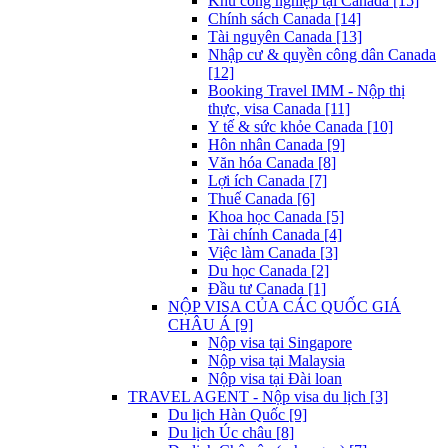
Khu công nghiệp tại Canada [15]
Chính sách Canada [14]
Tài nguyên Canada [13]
Nhập cư & quyền công dân Canada
[12]
Booking Travel IMM - Nộp thị
thực, visa Canada [11]
Y tế & sức khỏe Canada [10]
Hôn nhân Canada [9]
Văn hóa Canada [8]
Lợi ích Canada [7]
Thuế Canada [6]
Khoa học Canada [5]
Tài chính Canada [4]
Việc làm Canada [3]
Du học Canada [2]
Đầu tư Canada [1]
NỘP VISA CỦA CÁC QUỐC GIÁ
CHÂU Á [9]
Nộp visa tại Singapore
Nộp visa tại Malaysia
Nộp visa tại Đài loan
TRAVEL AGENT - Nộp visa du lịch [3]
Du lịch Hàn Quốc [9]
Du lịch Úc châu [8]