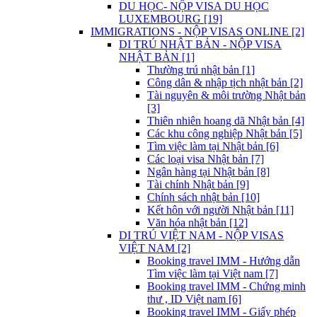
DU HỌC- NỘP VISA DU HỌC
LUXEMBOURG [19]
IMMIGRATIONS - NỘP VISAS ONLINE [2]
DI TRÚ NHẬT BẢN - NỘP VISA
NHẬT BẢN [1]
Thường trú nhật bản [1]
Công dân & nhập tịch nhật bản [2]
Tài nguyên & môi trường Nhật bản
[3]
Thiên nhiên hoang dã Nhật bản [4]
Các khu công nghiệp Nhật bản [5]
Tìm việc làm tại Nhật bản [6]
Các loại visa Nhật bản [7]
Ngân hàng tại Nhật bản [8]
Tài chính Nhật bản [9]
Chính sách nhật bản [10]
Kết hôn với người Nhật bản [11]
Văn hóa nhật bản [12]
DI TRÚ VIỆT NAM - NỘP VISAS
VIỆT NAM [2]
Booking travel IMM - Hướng dẫn
Tìm việc làm tại Việt nam [7]
Booking travel IMM - Chứng minh
thư , ID Việt nam [6]
Booking travel IMM - Giấy phép