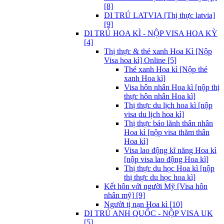
[8]
DI TRÚ LATVIA [Thị thực latvia]
[9]
DI TRÚ HOA KÌ - NỘP VISA HOA KỲ
[4]
Thị thực & thẻ xanh Hoa Kì [Nộp
Visa hoa kì] Online [5]
Thẻ xanh Hoa kì [Nộp thẻ
xanh Hoa kì]
Visa hôn nhân Hoa kì [nộp thị
thực hôn nhân Hoa kì]
Thị thực du lịch hoa kì [nộp
visa du lịch hoa kì]
Thị thực bảo lãnh thân nhân
Hoa kì [nộp visa thăm thân
Hoa kì]
Visa lao động kĩ năng Hoa kì
[nộp visa lao động Hoa kì]
Thị thực du học Hoa kì [nộp
thị thực du học hoa kì]
Kết hôn với người Mỹ [Visa hôn
nhân mỹ] [9]
Người tị nạn Hoa kì [10]
DI TRÚ ANH QUỐC - NỘP VISA UK
[5]