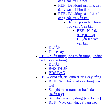
đang bán tại Hà nội
REF - Bất động sản nhà, đất
đang bán tại Phú thọ
REF - Bất động sản nhà, đất
đang bán tại Yên bái
Bất động sản tại Huyện
lục yên , Yên bái
REF - Nhà đất
đang bán tại
Huyện lục yên,
yên bái
DỰ ÁN
Homestay
REF - Miền trung , bđs miền trung , thông
tin Bđs miền trung
DỰ ÁN
BĐS THUÊ
BĐS BÁN
REF - Vlxd cát, đá, dinh dưỡng cây trồng
REF - Sản phẩm cát xây dựng [các
loại]
Sản phẩm cừ tràm, cừ bạch đàn
[miền tây]
Sản phẩm đá xây dựng [các loại sỉ]
REF - Vlxd cát , đá, cừ tràm các