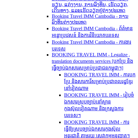
ຮຽນ, ແຕ່ງງານ, ການລົງທຶນ, ເຮັດວຽກ,
ເດີນທາງ, ແລະເຮັດວຽກຢູ່ຕ່າງປະເທດ
Booking Travel IMM Cambodia - ການ
ລົງທຶນຕ່າງປະເທດ
Booking Travel IMM Cambodia - ព័ត៌មាន
អន្តោប្រវេសន៍ និងការវិនិយោគបរទេស
Booking Travel IMM Cambodia - ការងារ
បរទេស
BOOKING TRAVEL IMM - Legalize ,
translation documents services [បកប្រែ និង​
ធ្វើ​ច្បាប់​ឯកសារ​សម្រាប់​ប្រជាជន​កម្ពុជា។]
BOOKING TRAVEL IMM - ការបក
ប្រែ និងសារការីសម្រាប់ប្រជាពលរដ្ឋខ្មែរ
នៅវៀតណាម
BOOKING TRAVEL IMM - រៀបចំ
ឯកសារស្របច្បាប់នៅស្ថាន
កុងស៊ុលវៀតណាម និងក្រសួងការ
បរទេស។
BOOKING TRAVEL IMM - ការ
ធ្វើឱ្យស្របច្បាប់ឯកសារកុងស៊ុល
អន្តរជាតិ តាមរយៈសេវាកម្មអនុញ្ញាត។