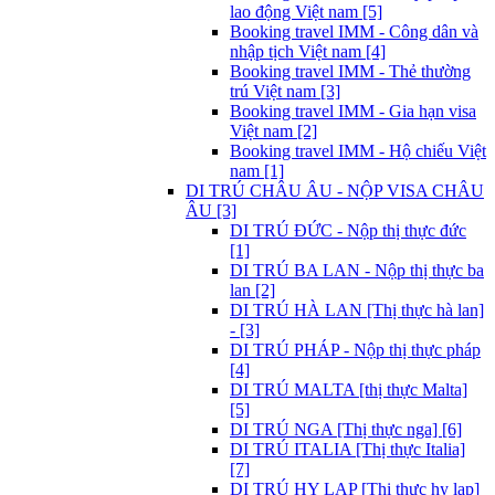
lao động Việt nam [5]
Booking travel IMM - Công dân và
nhập tịch Việt nam [4]
Booking travel IMM - Thẻ thường
trú Việt nam [3]
Booking travel IMM - Gia hạn visa
Việt nam [2]
Booking travel IMM - Hộ chiếu Việt
nam [1]
DI TRÚ CHÂU ÂU - NỘP VISA CHÂU
ÂU [3]
DI TRÚ ĐỨC - Nộp thị thực đức
[1]
DI TRÚ BA LAN - Nộp thị thực ba
lan [2]
DI TRÚ HÀ LAN [Thị thực hà lan]
- [3]
DI TRÚ PHÁP - Nộp thị thực pháp
[4]
DI TRÚ MALTA [thị thực Malta]
[5]
DI TRÚ NGA [Thị thực nga] [6]
DI TRÚ ITALIA [Thị thực Italia]
[7]
DI TRÚ HY LẠP [Thị thực hy lạp]