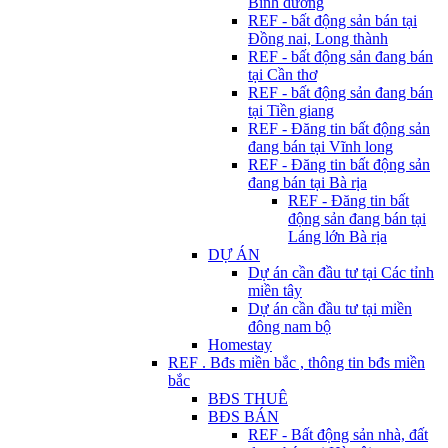
Bình dương
REF - bất động sản bán tại
Đồng nai, Long thành
REF - bất động sản đang bán
tại Cần thơ
REF - bất động sản đang bán
tại Tiền giang
REF - Đăng tin bất động sản
đang bán tại Vĩnh long
REF - Đăng tin bất động sản
đang bán tại Bà rịa
REF - Đăng tin bất
động sản đang bán tại
Láng lớn Bà rịa
DỰ ÁN
Dự án cần đầu tư tại Các tỉnh
miền tây
Dự án cần đầu tư tại miền
đông nam bộ
Homestay
REF . Bđs miền bắc , thông tin bđs miền
bắc
BĐS THUÊ
BĐS BÁN
REF - Bất động sản nhà, đất