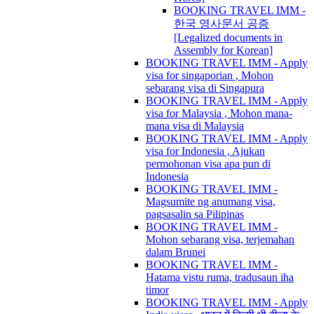
BOOKING TRAVEL IMM -
한국 영사문서 공증
[Legalized documents in
Assembly for Korean]
BOOKING TRAVEL IMM - Apply
visa for singaporian , Mohon
sebarang visa di Singapura
BOOKING TRAVEL IMM - Apply
visa for Malaysia , Mohon mana-
mana visa di Malaysia
BOOKING TRAVEL IMM - Apply
visa for Indonesia , Ajukan
permohonan visa apa pun di
Indonesia
BOOKING TRAVEL IMM -
Magsumite ng anumang visa,
pagsasalin sa Pilipinas
BOOKING TRAVEL IMM -
Mohon sebarang visa, terjemahan
dalam Brunei
BOOKING TRAVEL IMM -
Hatama vistu ruma, tradusaun iha
timor
BOOKING TRAVEL IMM - Apply