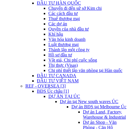
ĐẦU TƯ HÀN QUỐC
Chuyến đi đến sứ sở Kim chi
Các cách đầu tư
Thuế thương mại
Các dự án
Quyền của nhà đầu tư
Khí hậu
Văn hóa kinh doanh
Luật thương mại
Thành lập một công ty
Hồ sơ đầu tư
Vật giá, Chi phí cuộc sống
Thị thực (Visas)
Chi phí thiết lập văn phòng tại Hàn quốc
ĐẦU TƯ CANADA
ĐẦU TƯ VIỆT NAM
REF - OVERSEA [3]
BĐS Úc châu [1]
DỰ ÁN TẠI ÚC
Dự án tại New south waves ÚC
Dự án BĐS tại Melbourne Úc
Dự án Land, Factory,
Warehouse & Industrial
Dự án Shop - Văn
Phòng - Căn Hộ