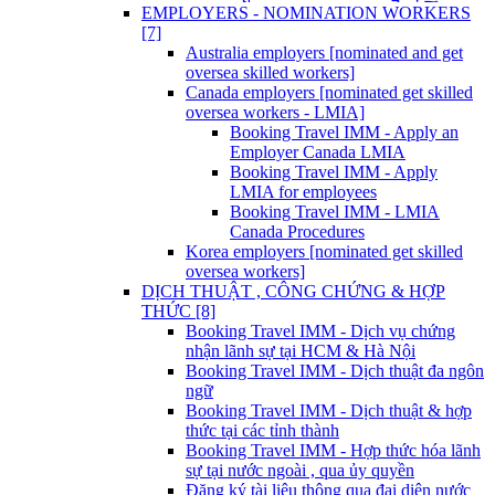
EMPLOYERS - NOMINATION WORKERS
[7]
Australia employers [nominated and get
oversea skilled workers]
Canada employers [nominated get skilled
oversea workers - LMIA]
Booking Travel IMM - Apply an
Employer Canada LMIA
Booking Travel IMM - Apply
LMIA for employees
Booking Travel IMM - LMIA
Canada Procedures
Korea employers [nominated get skilled
oversea workers]
DỊCH THUẬT , CÔNG CHỨNG & HỢP
THỨC [8]
Booking Travel IMM - Dịch vụ chứng
nhận lãnh sự tại HCM & Hà Nội
Booking Travel IMM - Dịch thuật đa ngôn
ngữ
Booking Travel IMM - Dịch thuật & hợp
thức tại các tỉnh thành
Booking Travel IMM - Hợp thức hóa lãnh
sự tại nước ngoài , qua ủy quyền
Đăng ký tài liệu thông qua đại diện nước