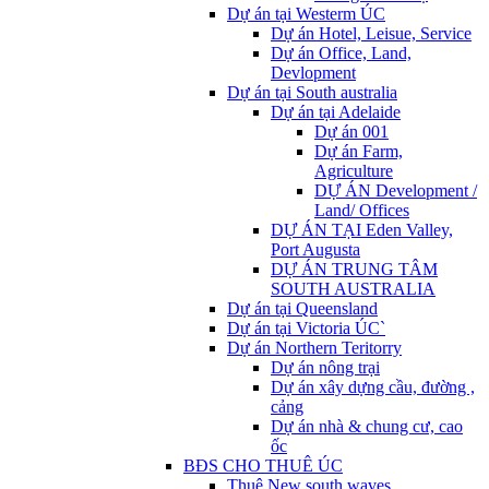
Dự án tại Westerm ÚC
Dự án Hotel, Leisue, Service
Dự án Office, Land,
Devlopment
Dự án tại South australia
Dự án tại Adelaide
Dự án 001
Dự án Farm,
Agriculture
DỰ ÁN Development /
Land/ Offices
DỰ ÁN TẠI Eden Valley,
Port Augusta
DỰ ÁN TRUNG TÂM
SOUTH AUSTRALIA
Dự án tại Queensland
Dự án tại Victoria ÚC`
Dự án Northern Teritorry
Dự án nông trại
Dự án xây dựng cầu, đường ,
cảng
Dự án nhà & chung cư, cao
ốc
BĐS CHO THUÊ ÚC
Thuê New south waves