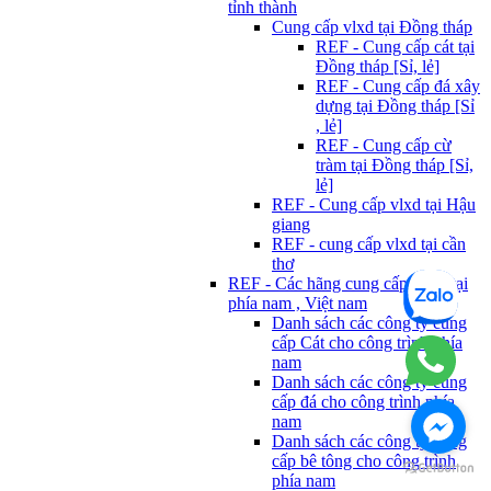
tỉnh thành
Cung cấp vlxd tại Đồng tháp
REF - Cung cấp cát tại
Đồng tháp [Sỉ, lẻ]
REF - Cung cấp đá xây
dựng tại Đồng tháp [Sỉ
, lẻ]
REF - Cung cấp cừ
tràm tại Đồng tháp [Sỉ,
lẻ]
REF - Cung cấp vlxd tại Hậu
giang
REF - cung cấp vlxd tại cần
thơ
REF - Các hãng cung cấp Vlxd tại
phía nam , Việt nam
Danh sách các công ty cung
cấp Cát cho công trình phía
nam
Danh sách các công ty cung
cấp đá cho công trình phía
nam
Danh sách các công ty cung
cấp bê tông cho công trình
phía nam