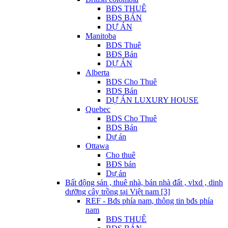
BĐS THUÊ
BĐS BÁN
DỰ ÁN
Manitoba
BDS Thuê
BĐS Bán
DỰ ÁN
Alberta
BDS Cho Thuê
BDS Bán
DỰ ÁN LUXURY HOUSE
Quebec
BDS Cho Thuê
BDS Bán
Dự án
Ottawa
Cho thuê
BĐS bán
Dự án
Bất động sản , thuê nhà, bán nhà đất , vlxd , dinh
dưỡng cây trồng tại Việt nam [3]
REF - Bđs phía nam, thông tin bđs phía
nam
BĐS THUÊ