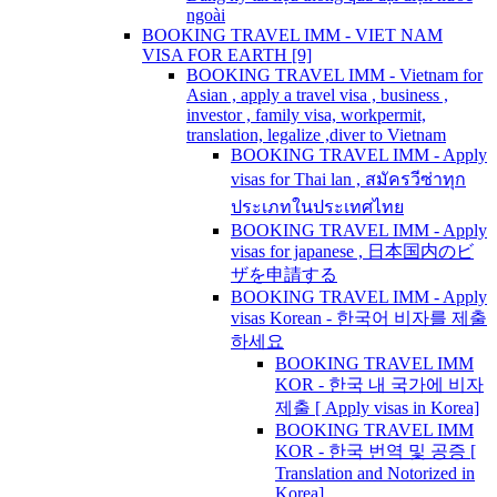
ngoài
BOOKING TRAVEL IMM - VIET NAM
VISA FOR EARTH [9]
BOOKING TRAVEL IMM - Vietnam for
Asian , apply a travel visa , business ,
investor , family visa, workpermit,
translation, legalize ,diver to Vietnam
BOOKING TRAVEL IMM - Apply
visas for Thai lan , สมัครวีซ่าทุก
ประเภทในประเทศไทย
BOOKING TRAVEL IMM - Apply
visas for japanese , 日本国内のビ
ザを申請する
BOOKING TRAVEL IMM - Apply
visas Korean - 한국어 비자를 제출
하세요
BOOKING TRAVEL IMM
KOR - 한국 내 국가에 비자
제출 [ Apply visas in Korea]
BOOKING TRAVEL IMM
KOR - 한국 번역 및 공증 [
Translation and Notorized in
Korea]