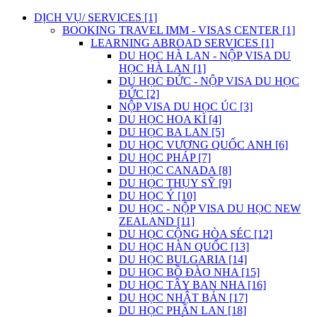
DỊCH VỤ/ SERVICES [1]
BOOKING TRAVEL IMM - VISAS CENTER [1]
LEARNING ABROAD SERVICES [1]
DU HỌC HÀ LAN - NỘP VISA DU
HỌC HÀ LAN [1]
DU HỌC ĐỨC - NỘP VISA DU HỌC
ĐỨC [2]
NỘP VISA DU HỌC ÚC [3]
DU HỌC HOA KÌ [4]
DU HỌC BA LAN [5]
DU HỌC VƯƠNG QUỐC ANH [6]
DU HỌC PHÁP [7]
DU HỌC CANADA [8]
DU HỌC THỤY SỸ [9]
DU HỌC Ý [10]
DU HỌC - NỘP VISA DU HỌC NEW
ZEALAND [11]
DU HỌC CỘNG HÒA SÉC [12]
DU HỌC HÀN QUỐC [13]
DU HỌC BULGARIA [14]
DU HỌC BỒ ĐÀO NHA [15]
DU HỌC TÂY BAN NHA [16]
DU HỌC NHẬT BẢN [17]
DU HỌC PHẦN LAN [18]