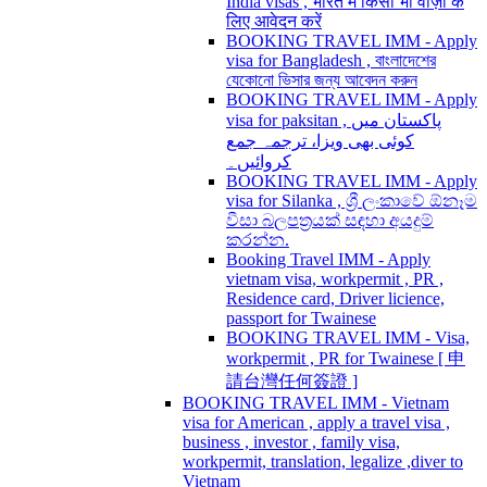
India visas , भारत में किसी भी वीज़ा के
लिए आवेदन करें
BOOKING TRAVEL IMM - Apply
visa for Bangladesh , বাংলাদেশের
যেকোনো ভিসার জন্য আবেদন করুন
BOOKING TRAVEL IMM - Apply
visa for paksitan , پاکستان میں
کوئی بھی ویزا، ترجمہ جمع
کروائیں۔
BOOKING TRAVEL IMM - Apply
visa for Silanka , ශ්‍රී ලංකාවේ ඕනෑම
වීසා බලපත්‍රයක් සඳහා අයදුම්
කරන්න.
Booking Travel IMM - Apply
vietnam visa, workpermit , PR ,
Residence card, Driver licience,
passport for Twainese
BOOKING TRAVEL IMM - Visa,
workpermit , PR for Twainese [ 申
請台灣任何簽證 ]
BOOKING TRAVEL IMM - Vietnam
visa for American , apply a travel visa ,
business , investor , family visa,
workpermit, translation, legalize ,diver to
Vietnam