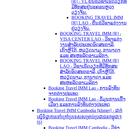
[R] - VL ຍື່ນຂໍວີຊາເຮັດວຽກທີ່
ມີທັກສະຢູ່ນະຄອນຫຼວງ
ວຽງຈັນ.
BOOKING TRAVEL IMM
[R] LAO - ຍື່ນຂໍວີຊາແຕ່ງງານ
ຢູ່ວຽງຈັນ.
BOOKING TRAVEL IMM [R] -
VISA CENTER LAO - ວີຊາແຕ່ງ
ງານສຳລັບປະເທດອົດສະຕາລີ,
ເກົາຫຼີໃຕ້, ຫວຽດນາມ, ການາດາ
ແລະ ສະຫະລັດອາເມລິກາ.
BOOKING TRAVEL IMM [R]
LAO - ວີຊາເຮັດວຽກທີ່ມີທັກສະ
ສຳລັບອົດສະຕຣາລີ, ເກົາຫຼີໃຕ້,
ຫວຽດນາມ, ການາດາ ແລະ
ສະຫະລັດອາເມລິກາ
Booking Travel IMM Lao - ການລົງທຶນ
ຈາກຕ່າງປະເທດ
Booking Travel IMM Lao - ຂໍ້ມູນການເຂົ້າ
ເມືອງ ແລະການລົງທຶນຕ່າງປະເທດ
Booking Travel IMM Cambodia [khmer] - ដាក់
ស្នើទិដ្ឋាការទៅក្រៅប្រទេសសម្រាប់ប្រជាជនកម្ពុជា។
[6]
Booking Travel IMM Cambodia - ວີຊ່າ