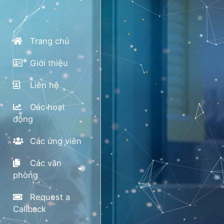
Trang chủ
Giới thiệu
Liên hệ
Các hoạt
động
Các ứng viên
Các văn
phòng
Request a
Callback