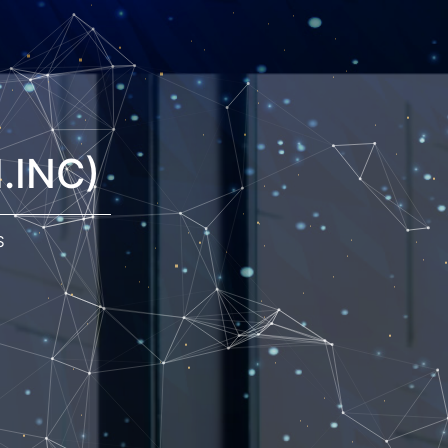
.INC)
S