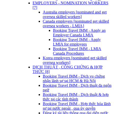
EMPLOYERS - NOMINATION WORKERS
[7]
Australia employers [nominated and get
oversea skilled workers]
Canada employers [nominated get skilled
oversea workers - LMIA]
Booking Travel IMM - Apply an
Employer Canada LMIA
Booking Travel IMM - Apply
LMIA for employees
Booking Travel IMM - LMIA
Canada Procedures
Korea employers [nominated get skilled
oversea workers]
DỊCH THUẬT , CÔNG CHỨNG & HỢP
THỨC [8]
Booking Travel IMM - Dịch vụ chứng
nhận lãnh sự tại HCM & Hà Nội
Booking Travel IMM - Dịch thuật đa ngôn
ngữ
Booking Travel IMM - Dịch thuật & hợp
thức tại các tỉnh thành
Booking Travel IMM - Hợp thức hóa lãnh
sự tại nước ngoài , qua ủy quyền
Đăng ký tài liệu thông qua đại diện nước