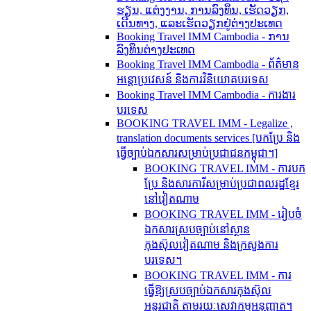
ຮຽນ, ແຕ່ງງານ, ການລົງທຶນ, ເຮັດວຽກ,
ເດີນທາງ, ແລະເຮັດວຽກຢູ່ຕ່າງປະເທດ
Booking Travel IMM Cambodia - ການ
ລົງທຶນຕ່າງປະເທດ
Booking Travel IMM Cambodia - ព័ត៌មាន
អន្តោប្រវេសន៍ និងការវិនិយោគបរទេស
Booking Travel IMM Cambodia - ការងារ
បរទេស
BOOKING TRAVEL IMM - Legalize ,
translation documents services [បកប្រែ និង​
ធ្វើ​ច្បាប់​ឯកសារ​សម្រាប់​ប្រជាជន​កម្ពុជា។]
BOOKING TRAVEL IMM - ការបក
ប្រែ និងសារការីសម្រាប់ប្រជាពលរដ្ឋខ្មែរ
នៅវៀតណាម
BOOKING TRAVEL IMM - រៀបចំ
ឯកសារស្របច្បាប់នៅស្ថាន
កុងស៊ុលវៀតណាម និងក្រសួងការ
បរទេស។
BOOKING TRAVEL IMM - ការ
ធ្វើឱ្យស្របច្បាប់ឯកសារកុងស៊ុល
អន្តរជាតិ តាមរយៈសេវាកម្មអនុញ្ញាត។