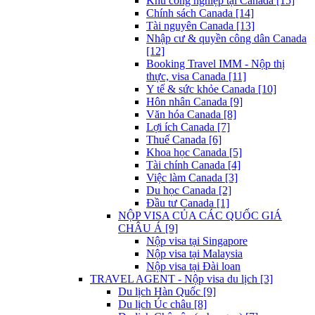
Khu công nghiệp tại Canada [15]
Chính sách Canada [14]
Tài nguyên Canada [13]
Nhập cư & quyền công dân Canada
[12]
Booking Travel IMM - Nộp thị
thực, visa Canada [11]
Y tế & sức khỏe Canada [10]
Hôn nhân Canada [9]
Văn hóa Canada [8]
Lợi ích Canada [7]
Thuế Canada [6]
Khoa học Canada [5]
Tài chính Canada [4]
Việc làm Canada [3]
Du học Canada [2]
Đầu tư Canada [1]
NỘP VISA CỦA CÁC QUỐC GIÁ
CHÂU Á [9]
Nộp visa tại Singapore
Nộp visa tại Malaysia
Nộp visa tại Đài loan
TRAVEL AGENT - Nộp visa du lịch [3]
Du lịch Hàn Quốc [9]
Du lịch Úc châu [8]