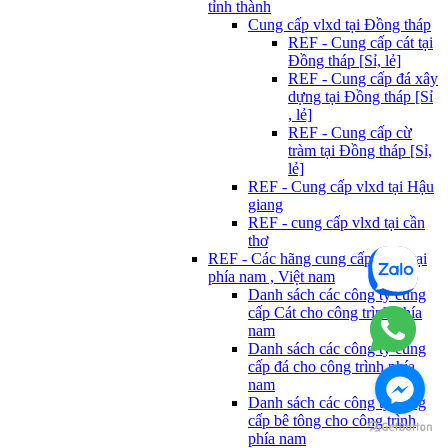
tỉnh thành
Cung cấp vlxd tại Đồng tháp
REF - Cung cấp cát tại
Đồng tháp [Sỉ, lẻ]
REF - Cung cấp đá xây
dựng tại Đồng tháp [Sỉ
, lẻ]
REF - Cung cấp cừ
tràm tại Đồng tháp [Sỉ,
lẻ]
REF - Cung cấp vlxd tại Hậu
giang
REF - cung cấp vlxd tại cần
thơ
REF - Các hãng cung cấp Vlxd tại
phía nam , Việt nam
Danh sách các công ty cung
cấp Cát cho công trình phía
nam
Danh sách các công ty cung
cấp đá cho công trình phía
nam
Danh sách các công ty cung
cấp bê tông cho công trình
phía nam