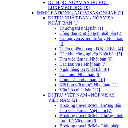
DU HỌC- NỘP VISA DU HỌC
LUXEMBOURG [19]
IMMIGRATIONS - NỘP VISAS ONLINE [2]
DI TRÚ NHẬT BẢN - NỘP VISA
NHẬT BẢN [1]
Thường trú nhật bản [1]
Công dân & nhập tịch nhật bản [2]
Tài nguyên & môi trường Nhật bản
[3]
Thiên nhiên hoang dã Nhật bản [4]
Các khu công nghiệp Nhật bản [5]
Tìm việc làm tại Nhật bản [6]
Các loại visa Nhật bản [7]
Ngân hàng tại Nhật bản [8]
Tài chính Nhật bản [9]
Chính sách nhật bản [10]
Kết hôn với người Nhật bản [11]
Văn hóa nhật bản [12]
DI TRÚ VIỆT NAM - NỘP VISAS
VIỆT NAM [2]
Booking travel IMM - Hướng dẫn
Tìm việc làm tại Việt nam [7]
Booking travel IMM - Chứng minh
thư , ID Việt nam [6]
Booking travel IMM - Giấy phép