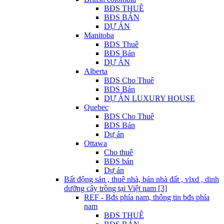
BĐS THUÊ
BĐS BÁN
DỰ ÁN
Manitoba
BDS Thuê
BĐS Bán
DỰ ÁN
Alberta
BDS Cho Thuê
BDS Bán
DỰ ÁN LUXURY HOUSE
Quebec
BDS Cho Thuê
BDS Bán
Dự án
Ottawa
Cho thuê
BĐS bán
Dự án
Bất động sản , thuê nhà, bán nhà đất , vlxd , dinh
dưỡng cây trồng tại Việt nam [3]
REF - Bđs phía nam, thông tin bđs phía
nam
BĐS THUÊ