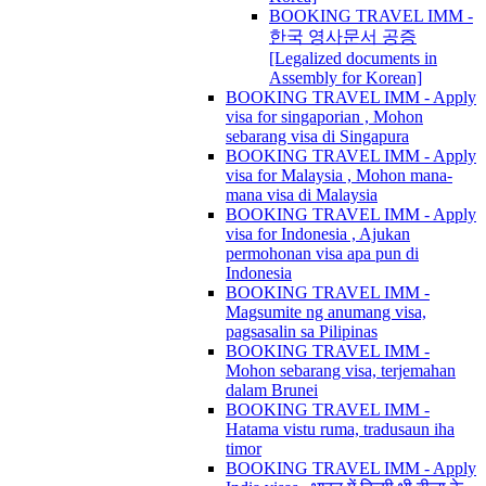
BOOKING TRAVEL IMM -
한국 영사문서 공증
[Legalized documents in
Assembly for Korean]
BOOKING TRAVEL IMM - Apply
visa for singaporian , Mohon
sebarang visa di Singapura
BOOKING TRAVEL IMM - Apply
visa for Malaysia , Mohon mana-
mana visa di Malaysia
BOOKING TRAVEL IMM - Apply
visa for Indonesia , Ajukan
permohonan visa apa pun di
Indonesia
BOOKING TRAVEL IMM -
Magsumite ng anumang visa,
pagsasalin sa Pilipinas
BOOKING TRAVEL IMM -
Mohon sebarang visa, terjemahan
dalam Brunei
BOOKING TRAVEL IMM -
Hatama vistu ruma, tradusaun iha
timor
BOOKING TRAVEL IMM - Apply