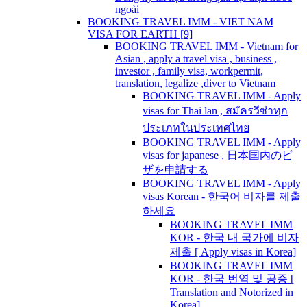
ngoài
BOOKING TRAVEL IMM - VIET NAM
VISA FOR EARTH [9]
BOOKING TRAVEL IMM - Vietnam for
Asian , apply a travel visa , business ,
investor , family visa, workpermit,
translation, legalize ,diver to Vietnam
BOOKING TRAVEL IMM - Apply
visas for Thai lan , สมัครวีซ่าทุก
ประเภทในประเทศไทย
BOOKING TRAVEL IMM - Apply
visas for japanese , 日本国内のビ
ザを申請する
BOOKING TRAVEL IMM - Apply
visas Korean - 한국어 비자를 제출
하세요
BOOKING TRAVEL IMM
KOR - 한국 내 국가에 비자
제출 [ Apply visas in Korea]
BOOKING TRAVEL IMM
KOR - 한국 번역 및 공증 [
Translation and Notorized in
Korea]