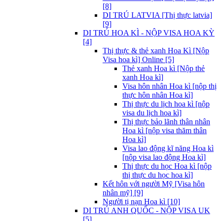
[8]
DI TRÚ LATVIA [Thị thực latvia]
[9]
DI TRÚ HOA KÌ - NỘP VISA HOA KỲ
[4]
Thị thực & thẻ xanh Hoa Kì [Nộp
Visa hoa kì] Online [5]
Thẻ xanh Hoa kì [Nộp thẻ
xanh Hoa kì]
Visa hôn nhân Hoa kì [nộp thị
thực hôn nhân Hoa kì]
Thị thực du lịch hoa kì [nộp
visa du lịch hoa kì]
Thị thực bảo lãnh thân nhân
Hoa kì [nộp visa thăm thân
Hoa kì]
Visa lao động kĩ năng Hoa kì
[nộp visa lao động Hoa kì]
Thị thực du học Hoa kì [nộp
thị thực du học hoa kì]
Kết hôn với người Mỹ [Visa hôn
nhân mỹ] [9]
Người tị nạn Hoa kì [10]
DI TRÚ ANH QUỐC - NỘP VISA UK
[5]