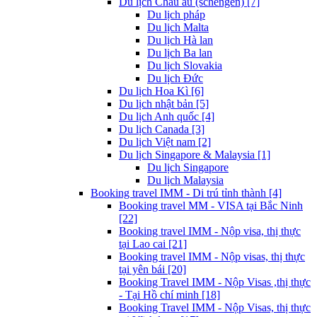
Du lịch Châu âu (schengen) [7]
Du lịch pháp
Du lịch Malta
Du lịch Hà lan
Du lịch Ba lan
Du lịch Slovakia
Du lịch Đức
Du lịch Hoa Kì [6]
Du lịch nhật bản [5]
Du lịch Anh quốc [4]
Du lịch Canada [3]
Du lịch Việt nam [2]
Du lịch Singapore & Malaysia [1]
Du lịch Singapore
Du lịch Malaysia
Booking travel IMM - Di trú tỉnh thành [4]
Booking travel MM - VISA tại Bắc Ninh
[22]
Booking travel IMM - Nộp visa, thị thực
tại Lao cai [21]
Booking travel IMM - Nộp visas, thị thực
tại yên bái [20]
Booking Travel IMM - Nộp Visas ,thị thực
- Tại Hồ chí minh [18]
Booking Travel IMM - Nộp Visas, thị thực