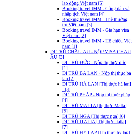
lao động Việt nam [5]
Booking travel IMM - Công dân và
nhập tịch Việt nam [4]
Booking travel IMM - Thẻ thường
trú Việt nam [3]
Booking travel IMM - Gia hạn visa
Việt nam [2]
Booking travel IMM - Hộ chiếu Việt
nam [1]
DI TRÚ CHÂU ÂU - NỘP VISA CHÂU
ÂU [3]
DI TRÚ ĐỨC - Nộp thị thực đức
[1]
DI TRÚ BA LAN - Nộp thị thực ba
lan [2]
DI TRÚ HÀ LAN [Thị thực hà lan]
- [3]
DI TRÚ PHÁP - Nộp thị thực pháp
[4]
DI TRÚ MALTA [thị thực Malta]
[5]
DI TRÚ NGA [Thị thực nga] [6]
DI TRÚ ITALIA [Thị thực Italia]
[7]
DI TRÚ HY LẠP [Thị thực hy lạp]