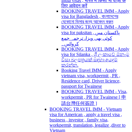
India visas , भारत में किसी भी वीज़ा के
लिए आवेदन करें
BOOKING TRAVEL IMM - Apply
visa for Bangladesh , বাংলাদেশের
যেকোনো ভিসার জন্য আবেদন করুন
BOOKING TRAVEL IMM - Apply
visa for paksitan , پاکستان میں
کوئی بھی ویزا، ترجمہ جمع
کروائیں۔
BOOKING TRAVEL IMM - Apply
visa for Silanka , ශ්‍රී ලංකාවේ ඕනෑම
වීසා බලපත්‍රයක් සඳහා අයදුම්
කරන්න.
Booking Travel IMM - Apply
vietnam visa, workpermit , PR ,
Residence card, Driver licience,
passport for Twainese
BOOKING TRAVEL IMM - Visa,
workpermit , PR for Twainese [ 申
請台灣任何簽證 ]
BOOKING TRAVEL IMM - Vietnam
visa for American , apply a travel visa ,
business , investor , family visa,
workpermit, translation, legalize ,diver to
Vietnam