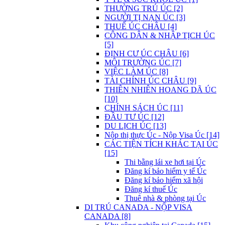
THƯỜNG TRÚ ÚC [2]
NGƯỜI TỊ NẠN ÚC [3]
THUẾ ÚC CHÂU [4]
CÔNG DÂN & NHẬP TỊCH ÚC
[5]
ĐỊNH CƯ ÚC CHÂU [6]
MÔI TRƯỜNG ÚC [7]
VIỆC LÀM ÚC [8]
TÀI CHÍNH ÚC CHÂU [9]
THIÊN NHIÊN HOANG DÃ ÚC
[10]
CHÍNH SÁCH ÚC [11]
ĐẦU TƯ ÚC [12]
DU LỊCH ÚC [13]
Nộp thị thực Úc - Nộp Visa Úc [14]
CÁC TIỆN TÍCH KHÁC TẠI ÚC
[15]
Thi bằng lái xe hơi tại Úc
Đăng kí bảo hiểm y tế Úc
Đăng kí bảo hiểm xã hội
Đăng kí thuế Úc
Thuê nhà & phòng tại Úc
DI TRÚ CANADA - NỘP VISA
CANADA [8]