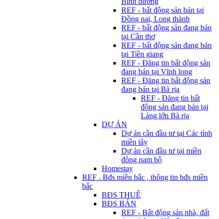
Bình dương
REF - bất động sản bán tại
Đồng nai, Long thành
REF - bất động sản đang bán
tại Cần thơ
REF - bất động sản đang bán
tại Tiền giang
REF - Đăng tin bất động sản
đang bán tại Vĩnh long
REF - Đăng tin bất động sản
đang bán tại Bà rịa
REF - Đăng tin bất
động sản đang bán tại
Láng lớn Bà rịa
DỰ ÁN
Dự án cần đầu tư tại Các tỉnh
miền tây
Dự án cần đầu tư tại miền
đông nam bộ
Homestay
REF . Bđs miền bắc , thông tin bđs miền
bắc
BĐS THUÊ
BĐS BÁN
REF - Bất động sản nhà, đất