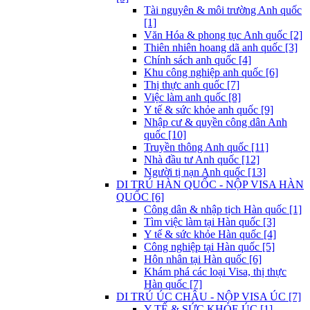
Tài nguyên & môi trường Anh quốc
[1]
Văn Hóa & phong tục Anh quốc [2]
Thiên nhiên hoang dã anh quốc [3]
Chính sách anh quốc [4]
Khu công nghiệp anh quốc [6]
Thị thực anh quốc [7]
Việc làm anh quốc [8]
Y tế & sức khỏe anh quốc [9]
Nhập cư & quyền công dân Anh
quốc [10]
Truyền thông Anh quốc [11]
Nhà đầu tư Anh quốc [12]
Người tị nạn Anh quốc [13]
DI TRÚ HÀN QUỐC - NỘP VISA HÀN
QUỐC [6]
Công dân & nhập tịch Hàn quốc [1]
Tìm việc làm tại Hàn quốc [3]
Y tế & sức khỏe Hàn quốc [4]
Công nghiệp tại Hàn quốc [5]
Hôn nhân tại Hàn quốc [6]
Khám phá các loại Visa, thị thực
Hàn quốc [7]
DI TRÚ ÚC CHÂU - NỘP VISA ÚC [7]
Y TẾ & SỨC KHỎE ÚC [1]