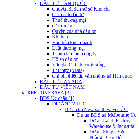
ĐẦU TƯ HÀN QUỐC
Chuyến đi đến sứ sở Kim chi
Các cách đầu tư
Thuế thương mại
Các dự án
Quyền của nhà đầu tư
Khí hậu
Văn hóa kinh doanh
Luật thương mại
Thành lập một công ty
Hồ sơ đầu tư
Vật giá, Chi phí cuộc sống
Thị thực (Visas)
Chi phí thiết lập văn phòng tại Hàn quốc
ĐẦU TƯ CANADA
ĐẦU TƯ VIỆT NAM
REF - OVERSEA [3]
BĐS Úc châu [1]
DỰ ÁN TẠI ÚC
Dự án tại New south waves ÚC
Dự án BĐS tại Melbourne Úc
Dự án Land, Factory,
Warehouse & Industrial
Dự án Shop - Văn
Phòng - Căn Hộ