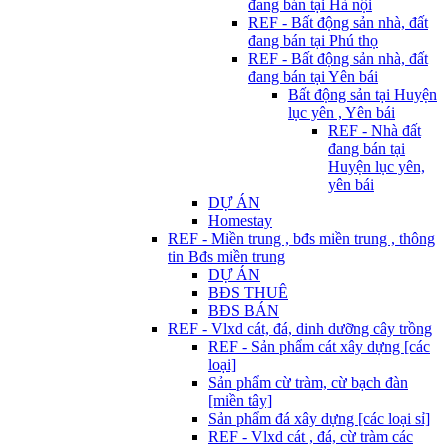
đang bán tại Hà nội
REF - Bất động sản nhà, đất
đang bán tại Phú thọ
REF - Bất động sản nhà, đất
đang bán tại Yên bái
Bất động sản tại Huyện
lục yên , Yên bái
REF - Nhà đất
đang bán tại
Huyện lục yên,
yên bái
DỰ ÁN
Homestay
REF - Miền trung , bđs miền trung , thông
tin Bđs miền trung
DỰ ÁN
BĐS THUÊ
BĐS BÁN
REF - Vlxd cát, đá, dinh dưỡng cây trồng
REF - Sản phẩm cát xây dựng [các
loại]
Sản phẩm cừ tràm, cừ bạch đàn
[miền tây]
Sản phẩm đá xây dựng [các loại sỉ]
REF - Vlxd cát , đá, cừ tràm các