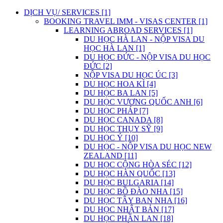
DỊCH VỤ/ SERVICES [1]
BOOKING TRAVEL IMM - VISAS CENTER [1]
LEARNING ABROAD SERVICES [1]
DU HỌC HÀ LAN - NỘP VISA DU
HỌC HÀ LAN [1]
DU HỌC ĐỨC - NỘP VISA DU HỌC
ĐỨC [2]
NỘP VISA DU HỌC ÚC [3]
DU HỌC HOA KÌ [4]
DU HỌC BA LAN [5]
DU HỌC VƯƠNG QUỐC ANH [6]
DU HỌC PHÁP [7]
DU HỌC CANADA [8]
DU HỌC THỤY SỸ [9]
DU HỌC Ý [10]
DU HỌC - NỘP VISA DU HỌC NEW
ZEALAND [11]
DU HỌC CỘNG HÒA SÉC [12]
DU HỌC HÀN QUỐC [13]
DU HỌC BULGARIA [14]
DU HỌC BỒ ĐÀO NHA [15]
DU HỌC TÂY BAN NHA [16]
DU HỌC NHẬT BẢN [17]
DU HỌC PHẦN LAN [18]