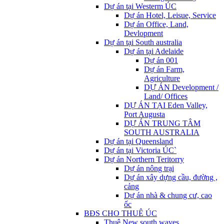
Dự án tại Westerm ÚC
Dự án Hotel, Leisue, Service
Dự án Office, Land,
Devlopment
Dự án tại South australia
Dự án tại Adelaide
Dự án 001
Dự án Farm,
Agriculture
DỰ ÁN Development /
Land/ Offices
DỰ ÁN TẠI Eden Valley,
Port Augusta
DỰ ÁN TRUNG TÂM
SOUTH AUSTRALIA
Dự án tại Queensland
Dự án tại Victoria ÚC`
Dự án Northern Teritorry
Dự án nông trại
Dự án xây dựng cầu, đường ,
cảng
Dự án nhà & chung cư, cao
ốc
BĐS CHO THUÊ ÚC
Thuê New south waves