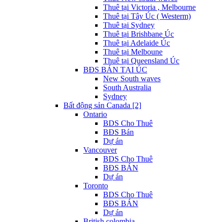
Thuê tại Victoria , Melbourne
Thuê tại Tây Úc ( Westerm)
Thuê tại Sydney
Thuê tại Brishbane Úc
Thuê tại Adelaide Úc
Thuê tại Melboune
Thuê tại Queensland Úc
BĐS BÁN TẠI ÚC
New South waves
South Australia
Sydney
Bất động sản Canada [2]
Ontario
BDS Cho Thuê
BĐS Bán
Dự án
Vancouver
BDS Cho Thuê
BĐS BÁN
Dự án
Toronto
BDS Cho Thuê
BĐS BÁN
Dự án
British colombia