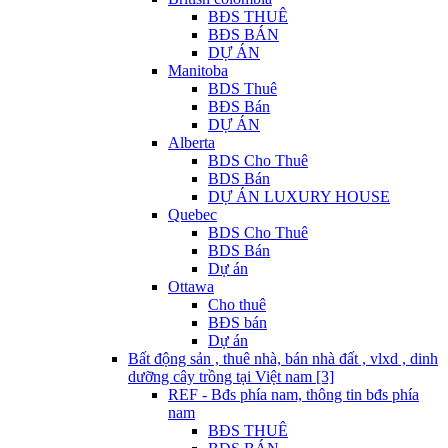
BĐS THUÊ
BĐS BÁN
DỰ ÁN
Manitoba
BDS Thuê
BĐS Bán
DỰ ÁN
Alberta
BDS Cho Thuê
BDS Bán
DỰ ÁN LUXURY HOUSE
Quebec
BDS Cho Thuê
BDS Bán
Dự án
Ottawa
Cho thuê
BĐS bán
Dự án
Bất động sản , thuê nhà, bán nhà đất , vlxd , dinh
dưỡng cây trồng tại Việt nam [3]
REF - Bđs phía nam, thông tin bđs phía
nam
BĐS THUÊ