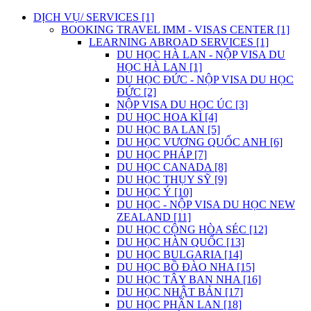
DỊCH VỤ/ SERVICES [1]
BOOKING TRAVEL IMM - VISAS CENTER [1]
LEARNING ABROAD SERVICES [1]
DU HỌC HÀ LAN - NỘP VISA DU
HỌC HÀ LAN [1]
DU HỌC ĐỨC - NỘP VISA DU HỌC
ĐỨC [2]
NỘP VISA DU HỌC ÚC [3]
DU HỌC HOA KÌ [4]
DU HỌC BA LAN [5]
DU HỌC VƯƠNG QUỐC ANH [6]
DU HỌC PHÁP [7]
DU HỌC CANADA [8]
DU HỌC THỤY SỸ [9]
DU HỌC Ý [10]
DU HỌC - NỘP VISA DU HỌC NEW
ZEALAND [11]
DU HỌC CỘNG HÒA SÉC [12]
DU HỌC HÀN QUỐC [13]
DU HỌC BULGARIA [14]
DU HỌC BỒ ĐÀO NHA [15]
DU HỌC TÂY BAN NHA [16]
DU HỌC NHẬT BẢN [17]
DU HỌC PHẦN LAN [18]