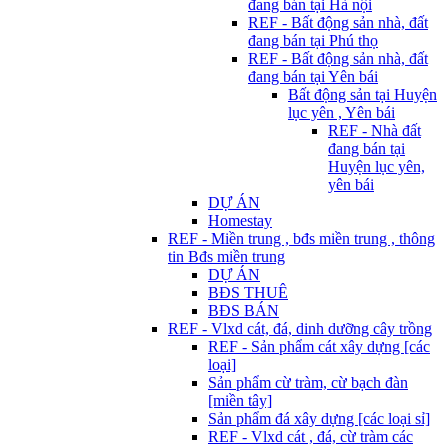
đang bán tại Hà nội
REF - Bất động sản nhà, đất
đang bán tại Phú thọ
REF - Bất động sản nhà, đất
đang bán tại Yên bái
Bất động sản tại Huyện
lục yên , Yên bái
REF - Nhà đất
đang bán tại
Huyện lục yên,
yên bái
DỰ ÁN
Homestay
REF - Miền trung , bđs miền trung , thông
tin Bđs miền trung
DỰ ÁN
BĐS THUÊ
BĐS BÁN
REF - Vlxd cát, đá, dinh dưỡng cây trồng
REF - Sản phẩm cát xây dựng [các
loại]
Sản phẩm cừ tràm, cừ bạch đàn
[miền tây]
Sản phẩm đá xây dựng [các loại sỉ]
REF - Vlxd cát , đá, cừ tràm các