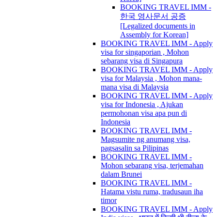
BOOKING TRAVEL IMM -
한국 영사문서 공증
[Legalized documents in
Assembly for Korean]
BOOKING TRAVEL IMM - Apply
visa for singaporian , Mohon
sebarang visa di Singapura
BOOKING TRAVEL IMM - Apply
visa for Malaysia , Mohon mana-
mana visa di Malaysia
BOOKING TRAVEL IMM - Apply
visa for Indonesia , Ajukan
permohonan visa apa pun di
Indonesia
BOOKING TRAVEL IMM -
Magsumite ng anumang visa,
pagsasalin sa Pilipinas
BOOKING TRAVEL IMM -
Mohon sebarang visa, terjemahan
dalam Brunei
BOOKING TRAVEL IMM -
Hatama vistu ruma, tradusaun iha
timor
BOOKING TRAVEL IMM - Apply