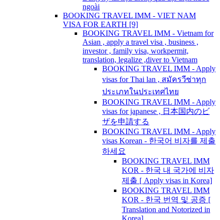
ngoài
BOOKING TRAVEL IMM - VIET NAM
VISA FOR EARTH [9]
BOOKING TRAVEL IMM - Vietnam for
Asian , apply a travel visa , business ,
investor , family visa, workpermit,
translation, legalize ,diver to Vietnam
BOOKING TRAVEL IMM - Apply
visas for Thai lan , สมัครวีซ่าทุก
ประเภทในประเทศไทย
BOOKING TRAVEL IMM - Apply
visas for japanese , 日本国内のビ
ザを申請する
BOOKING TRAVEL IMM - Apply
visas Korean - 한국어 비자를 제출
하세요
BOOKING TRAVEL IMM
KOR - 한국 내 국가에 비자
제출 [ Apply visas in Korea]
BOOKING TRAVEL IMM
KOR - 한국 번역 및 공증 [
Translation and Notorized in
Korea]