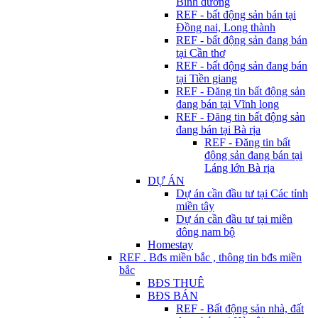
Bình dương
REF - bất động sản bán tại
Đồng nai, Long thành
REF - bất động sản đang bán
tại Cần thơ
REF - bất động sản đang bán
tại Tiền giang
REF - Đăng tin bất động sản
đang bán tại Vĩnh long
REF - Đăng tin bất động sản
đang bán tại Bà rịa
REF - Đăng tin bất
động sản đang bán tại
Láng lớn Bà rịa
DỰ ÁN
Dự án cần đầu tư tại Các tỉnh
miền tây
Dự án cần đầu tư tại miền
đông nam bộ
Homestay
REF . Bđs miền bắc , thông tin bđs miền
bắc
BĐS THUÊ
BĐS BÁN
REF - Bất động sản nhà, đất