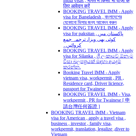
India visas , भारत में किसी भी वीज़ा के
लिए आवेदन करें
BOOKING TRAVEL IMM - Apply
visa for Bangladesh , বাংলাদেশের
যেকোনো ভিসার জন্য আবেদন করুন
BOOKING TRAVEL IMM - Apply
visa for paksitan , پاکستان میں
کوئی بھی ویزا، ترجمہ جمع
کروائیں۔
BOOKING TRAVEL IMM - Apply
visa for Silanka , ශ්‍රී ලංකාවේ ඕනෑම
වීසා බලපත්‍රයක් සඳහා අයදුම්
කරන්න.
Booking Travel IMM - Apply
vietnam visa, workpermit , PR ,
Residence card, Driver licience,
passport for Twainese
BOOKING TRAVEL IMM - Visa,
workpermit , PR for Twainese [ 申
請台灣任何簽證 ]
BOOKING TRAVEL IMM - Vietnam
visa for American , apply a travel visa ,
business , investor , family visa,
workpermit, translation, legalize ,diver to
Vietnam