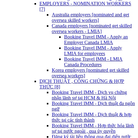
EMPLOYERS - NOMINATION WORKERS
[7]
Australia employers [nominated and get
oversea skilled workers]
Canada employers [nominated get skilled
oversea workers - LMIA]
Booking Travel IMM - Apply an
Employer Canada LMIA
Booking Travel IMM - Apply
LMIA for employees
Booking Travel IMM - LMIA
Canada Procedures
Korea employers [nominated get skilled
oversea workers]
DỊCH THUẬT , CÔNG CHỨNG & HỢP
THỨC [8]
Booking Travel IMM - Dịch vụ chứng
nhận lãnh sự tại HCM & Hà Nội
Booking Travel IMM - Dịch thuật đa ngôn
ngữ
Booking Travel IMM - Dịch thuật & hợp
thức tại các tỉnh thành
Booking Travel IMM - Hợp thức hóa lãnh
sự tại nước ngoài , qua ủy quyền
Đăng ký tài liệu thông qua đại diện nước