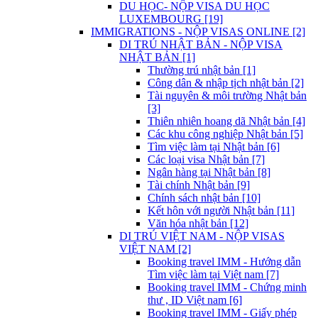
DU HỌC- NỘP VISA DU HỌC
LUXEMBOURG [19]
IMMIGRATIONS - NỘP VISAS ONLINE [2]
DI TRÚ NHẬT BẢN - NỘP VISA
NHẬT BẢN [1]
Thường trú nhật bản [1]
Công dân & nhập tịch nhật bản [2]
Tài nguyên & môi trường Nhật bản
[3]
Thiên nhiên hoang dã Nhật bản [4]
Các khu công nghiệp Nhật bản [5]
Tìm việc làm tại Nhật bản [6]
Các loại visa Nhật bản [7]
Ngân hàng tại Nhật bản [8]
Tài chính Nhật bản [9]
Chính sách nhật bản [10]
Kết hôn với người Nhật bản [11]
Văn hóa nhật bản [12]
DI TRÚ VIỆT NAM - NỘP VISAS
VIỆT NAM [2]
Booking travel IMM - Hướng dẫn
Tìm việc làm tại Việt nam [7]
Booking travel IMM - Chứng minh
thư , ID Việt nam [6]
Booking travel IMM - Giấy phép