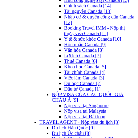
Khu công nghiệp tại Canada [15]
Chính sách Canada [14]
Tài nguyên Canada [13]
Nhập cư & quyền công dân Canada
[12]
Booking Travel IMM - Nộp thị
thực, visa Canada [11]
Y tế & sức khỏe Canada [10]
Hôn nhân Canada [9]
Văn hóa Canada [8]
Lợi ích Canada [7]
Thuế Canada [6]
Khoa học Canada [5]
Tài chính Canada [4]
Việc làm Canada [3]
Du học Canada [2]
Đầu tư Canada [1]
NỘP VISA CỦA CÁC QUỐC GIÁ
CHÂU Á [9]
Nộp visa tại Singapore
Nộp visa tại Malaysia
Nộp visa tại Đài loan
TRAVEL AGENT - Nộp visa du lịch [3]
Du lịch Hàn Quốc [9]
Du lịch Úc châu [8]