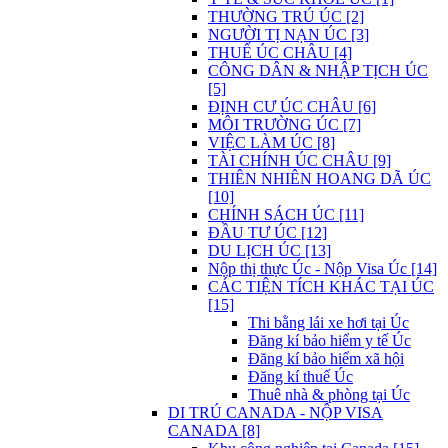
THƯỜNG TRÚ ÚC [2]
NGƯỜI TỊ NẠN ÚC [3]
THUẾ ÚC CHÂU [4]
CÔNG DÂN & NHẬP TỊCH ÚC
[5]
ĐỊNH CƯ ÚC CHÂU [6]
MÔI TRƯỜNG ÚC [7]
VIỆC LÀM ÚC [8]
TÀI CHÍNH ÚC CHÂU [9]
THIÊN NHIÊN HOANG DÃ ÚC
[10]
CHÍNH SÁCH ÚC [11]
ĐẦU TƯ ÚC [12]
DU LỊCH ÚC [13]
Nộp thị thực Úc - Nộp Visa Úc [14]
CÁC TIỆN TÍCH KHÁC TẠI ÚC
[15]
Thi bằng lái xe hơi tại Úc
Đăng kí bảo hiểm y tế Úc
Đăng kí bảo hiểm xã hội
Đăng kí thuế Úc
Thuê nhà & phòng tại Úc
DI TRÚ CANADA - NỘP VISA
CANADA [8]