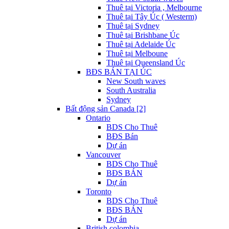
Thuê tại Victoria , Melbourne
Thuê tại Tây Úc ( Westerm)
Thuê tại Sydney
Thuê tại Brishbane Úc
Thuê tại Adelaide Úc
Thuê tại Melboune
Thuê tại Queensland Úc
BĐS BÁN TẠI ÚC
New South waves
South Australia
Sydney
Bất động sản Canada [2]
Ontario
BDS Cho Thuê
BĐS Bán
Dự án
Vancouver
BDS Cho Thuê
BĐS BÁN
Dự án
Toronto
BDS Cho Thuê
BĐS BÁN
Dự án
British colombia