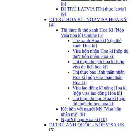
[8]
DI TRÚ LATVIA [Thị thực latvia]
[9]
DI TRÚ HOA KÌ - NỘP VISA HOA KỲ
[4]
Thị thực & thẻ xanh Hoa Kì [Nộp
Visa hoa kì] Online [5]
Thẻ xanh Hoa kì [Nộp thẻ
xanh Hoa kì]
Visa hôn nhân Hoa kì [nộp thị
thực hôn nhân Hoa kì]
Thị thực du lịch hoa kì [nộp
visa du lịch hoa kì]
Thị thực bảo lãnh thân nhân
Hoa kì [nộp visa thăm thân
Hoa kì]
Visa lao động kĩ năng Hoa kì
[nộp visa lao động Hoa kì]
Thị thực du học Hoa kì [nộp
thị thực du học hoa kì]
Kết hôn với người Mỹ [Visa hôn
nhân mỹ] [9]
Người tị nạn Hoa kì [10]
DI TRÚ ANH QUỐC - NỘP VISA UK
[5]