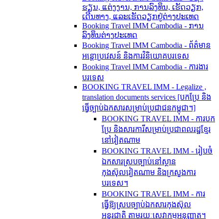
ຮຽນ, ແຕ່ງງານ, ການລົງທຶນ, ເຮັດວຽກ,
ເດີນທາງ, ແລະເຮັດວຽກຢູ່ຕ່າງປະເທດ
Booking Travel IMM Cambodia - ການ
ລົງທຶນຕ່າງປະເທດ
Booking Travel IMM Cambodia - ព័ត៌មាន
អន្តោប្រវេសន៍ និងការវិនិយោគបរទេស
Booking Travel IMM Cambodia - ការងារ
បរទេស
BOOKING TRAVEL IMM - Legalize ,
translation documents services [បកប្រែ និង​
ធ្វើ​ច្បាប់​ឯកសារ​សម្រាប់​ប្រជាជន​កម្ពុជា។]
BOOKING TRAVEL IMM - ការបក
ប្រែ និងសារការីសម្រាប់ប្រជាពលរដ្ឋខ្មែរ
នៅវៀតណាម
BOOKING TRAVEL IMM - រៀបចំ
ឯកសារស្របច្បាប់នៅស្ថាន
កុងស៊ុលវៀតណាម និងក្រសួងការ
បរទេស។
BOOKING TRAVEL IMM - ការ
ធ្វើឱ្យស្របច្បាប់ឯកសារកុងស៊ុល
អន្តរជាតិ តាមរយៈសេវាកម្មអនុញ្ញាត។