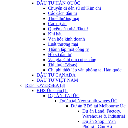
ĐẦU TƯ HÀN QUỐC
Chuyến đi đến sứ sở Kim chi
Các cách đầu tư
Thuế thương mại
Các dự án
Quyền của nhà đầu tư
Khí hậu
Văn hóa kinh doanh
Luật thương mại
Thành lập một công ty
Hồ sơ đầu tư
Vật giá, Chi phí cuộc sống
Thị thực (Visas)
Chi phí thiết lập văn phòng tại Hàn quốc
ĐẦU TƯ CANADA
ĐẦU TƯ VIỆT NAM
REF - OVERSEA [3]
BĐS Úc châu [1]
DỰ ÁN TẠI ÚC
Dự án tại New south waves ÚC
Dự án BĐS tại Melbourne Úc
Dự án Land, Factory,
Warehouse & Industrial
Dự án Shop - Văn
Phòng - Căn Hộ