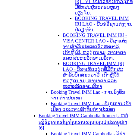
[R] - VL ຍື່ນຂໍວີຊາເຮັດວຽກທີ່
ມີທັກສະຢູ່ນະຄອນຫຼວງ
ວຽງຈັນ.
BOOKING TRAVEL IMM
[R] LAO - ຍື່ນຂໍວີຊາແຕ່ງງານ
ຢູ່ວຽງຈັນ.
BOOKING TRAVEL IMM [R] -
VISA CENTER LAO - ວີຊາແຕ່ງ
ງານສຳລັບປະເທດອົດສະຕາລີ,
ເກົາຫຼີໃຕ້, ຫວຽດນາມ, ການາດາ
ແລະ ສະຫະລັດອາເມລິກາ.
BOOKING TRAVEL IMM [R]
LAO - ວີຊາເຮັດວຽກທີ່ມີທັກສະ
ສຳລັບອົດສະຕຣາລີ, ເກົາຫຼີໃຕ້,
ຫວຽດນາມ, ການາດາ ແລະ
ສະຫະລັດອາເມລິກາ
Booking Travel IMM Lao - ການລົງທຶນ
ຈາກຕ່າງປະເທດ
Booking Travel IMM Lao - ຂໍ້ມູນການເຂົ້າ
ເມືອງ ແລະການລົງທຶນຕ່າງປະເທດ
Booking Travel IMM Cambodia [khmer] - ដាក់
ស្នើទិដ្ឋាការទៅក្រៅប្រទេសសម្រាប់ប្រជាជនកម្ពុជា។
[6]
Booking Travel IMM Cambodia - ວີຊ່າ