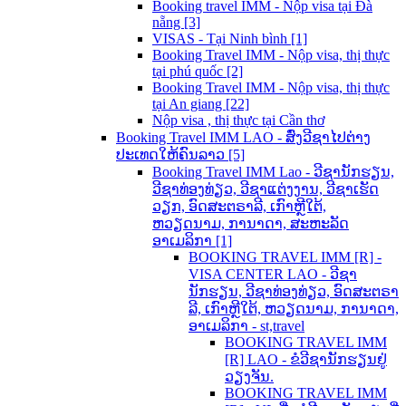
Booking travel IMM - Nộp visa tại Đà
nẵng [3]
VISAS - Tại Ninh bình [1]
Booking Travel IMM - Nộp visa, thị thực
tại phú quốc [2]
Booking Travel IMM - Nộp visa, thị thực
tại An giang [22]
Nộp visa , thị thực tại Cần thơ
Booking Travel IMM LAO - ສົ່ງວີຊາໄປຕ່າງ
ປະເທດໃຫ້ຄົນລາວ [5]
Booking Travel IMM Lao - ວີຊານັກຮຽນ,
ວີຊາທ່ອງທ່ຽວ, ວີຊາແຕ່ງງານ, ວີຊາເຮັດ
ວຽກ, ອົດສະຕຣາລີ, ເກົາຫຼີໃຕ້,
ຫວຽດນາມ, ການາດາ, ສະຫະລັດ
ອາເມລິກາ [1]
BOOKING TRAVEL IMM [R] -
VISA CENTER LAO - ວີຊາ
ນັກຮຽນ, ວີຊາທ່ອງທ່ຽວ, ອົດສະຕຣາ
ລີ, ເກົາຫຼີໃຕ້, ຫວຽດນາມ, ການາດາ,
ອາເມລິກາ - st,travel
BOOKING TRAVEL IMM
[R] LAO - ຂໍວີຊານັກຮຽນຢູ່
ວຽງຈັນ.
BOOKING TRAVEL IMM