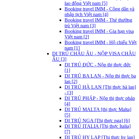
lao động Việt nam [5]
Booking travel IMM - Công dân và
nhập tịch Việt nam [4]
Booking travel IMM - Thẻ thường
trú Việt nam [3]
Booking travel IMM - Gia hạn visa
Việt nam [2]
Booking travel IMM - Hộ chiếu Việt
nam [1]
DI TRÚ CHÂU ÂU - NỘP VISA CHÂU
ÂU [3]
DI TRÚ ĐỨC - Nộp thị thực đức
[1]
DI TRÚ BA LAN - Nộp thị thực ba
lan [2]
DI TRÚ HÀ LAN [Thị thực hà lan]
- [3]
DI TRÚ PHÁP - Nộp thị thực pháp
[4]
DI TRÚ MALTA [thị thực Malta]
[5]
DI TRÚ NGA [Thị thực nga] [6]
DI TRÚ ITALIA [Thị thực Italia]
[7]
DI TRÚ HY LẠP [Thị thực hy lạp]