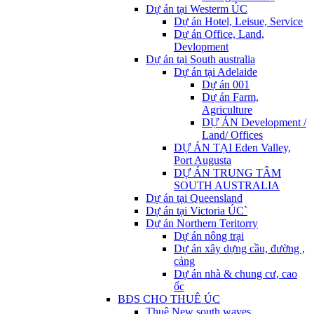
Dự án tại Westerm ÚC
Dự án Hotel, Leisue, Service
Dự án Office, Land,
Devlopment
Dự án tại South australia
Dự án tại Adelaide
Dự án 001
Dự án Farm,
Agriculture
DỰ ÁN Development /
Land/ Offices
DỰ ÁN TẠI Eden Valley,
Port Augusta
DỰ ÁN TRUNG TÂM
SOUTH AUSTRALIA
Dự án tại Queensland
Dự án tại Victoria ÚC`
Dự án Northern Teritorry
Dự án nông trại
Dự án xây dựng cầu, đường ,
cảng
Dự án nhà & chung cư, cao
ốc
BĐS CHO THUÊ ÚC
Thuê New south waves