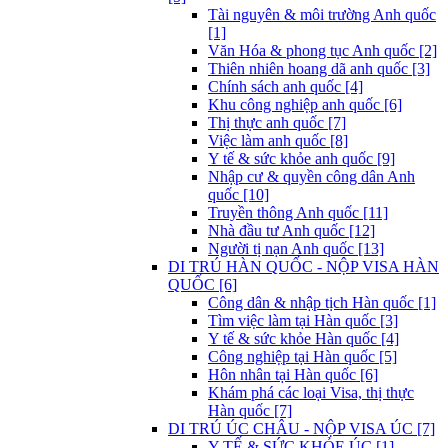
Tài nguyên & môi trường Anh quốc
[1]
Văn Hóa & phong tục Anh quốc [2]
Thiên nhiên hoang dã anh quốc [3]
Chính sách anh quốc [4]
Khu công nghiệp anh quốc [6]
Thị thực anh quốc [7]
Việc làm anh quốc [8]
Y tế & sức khỏe anh quốc [9]
Nhập cư & quyền công dân Anh
quốc [10]
Truyền thông Anh quốc [11]
Nhà đầu tư Anh quốc [12]
Người tị nạn Anh quốc [13]
DI TRÚ HÀN QUỐC - NỘP VISA HÀN
QUỐC [6]
Công dân & nhập tịch Hàn quốc [1]
Tìm việc làm tại Hàn quốc [3]
Y tế & sức khỏe Hàn quốc [4]
Công nghiệp tại Hàn quốc [5]
Hôn nhân tại Hàn quốc [6]
Khám phá các loại Visa, thị thực
Hàn quốc [7]
DI TRÚ ÚC CHÂU - NỘP VISA ÚC [7]
Y TẾ & SỨC KHỎE ÚC [1]