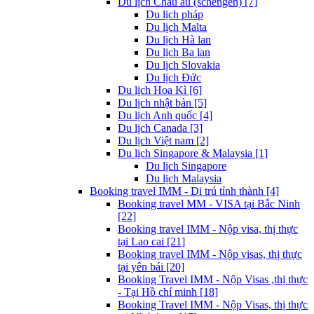
Du lịch Châu âu (schengen) [7]
Du lịch pháp
Du lịch Malta
Du lịch Hà lan
Du lịch Ba lan
Du lịch Slovakia
Du lịch Đức
Du lịch Hoa Kì [6]
Du lịch nhật bản [5]
Du lịch Anh quốc [4]
Du lịch Canada [3]
Du lịch Việt nam [2]
Du lịch Singapore & Malaysia [1]
Du lịch Singapore
Du lịch Malaysia
Booking travel IMM - Di trú tỉnh thành [4]
Booking travel MM - VISA tại Bắc Ninh
[22]
Booking travel IMM - Nộp visa, thị thực
tại Lao cai [21]
Booking travel IMM - Nộp visas, thị thực
tại yên bái [20]
Booking Travel IMM - Nộp Visas ,thị thực
- Tại Hồ chí minh [18]
Booking Travel IMM - Nộp Visas, thị thực