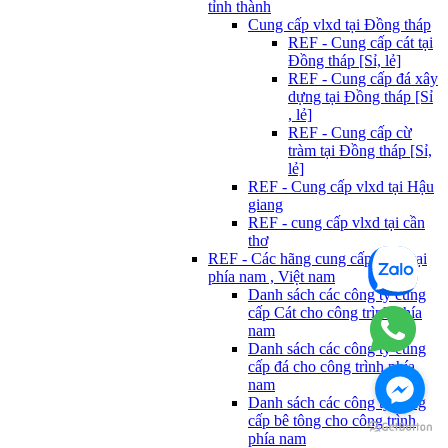
tỉnh thành
Cung cấp vlxd tại Đồng tháp
REF - Cung cấp cát tại
Đồng tháp [Sỉ, lẻ]
REF - Cung cấp đá xây
dựng tại Đồng tháp [Sỉ
, lẻ]
REF - Cung cấp cừ
tràm tại Đồng tháp [Sỉ,
lẻ]
REF - Cung cấp vlxd tại Hậu
giang
REF - cung cấp vlxd tại cần
thơ
REF - Các hãng cung cấp Vlxd tại
phía nam , Việt nam
Danh sách các công ty cung
cấp Cát cho công trình phía
nam
Danh sách các công ty cung
cấp đá cho công trình phía
nam
Danh sách các công ty cung
cấp bê tông cho công trình
phía nam