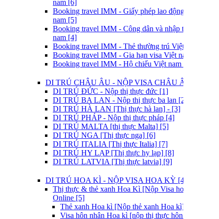
nam [6]
Booking travel IMM - Giấy phép lao động Việt
nam [5]
Booking travel IMM - Công dân và nhập tịch Việt
nam [4]
Booking travel IMM - Thẻ thường trú Việt nam [3]
Booking travel IMM - Gia hạn visa Việt nam [2]
Booking travel IMM - Hộ chiếu Việt nam [1]
DI TRÚ CHÂU ÂU - NỘP VISA CHÂU ÂU [3]
DI TRÚ ĐỨC - Nộp thị thực đức [1]
DI TRÚ BA LAN - Nộp thị thực ba lan [2]
DI TRÚ HÀ LAN [Thị thực hà lan] - [3]
DI TRÚ PHÁP - Nộp thị thực pháp [4]
DI TRÚ MALTA [thị thực Malta] [5]
DI TRÚ NGA [Thị thực nga] [6]
DI TRÚ ITALIA [Thị thực Italia] [7]
DI TRÚ HY LẠP [Thị thực hy lạp] [8]
DI TRÚ LATVIA [Thị thực latvia] [9]
DI TRÚ HOA KÌ - NỘP VISA HOA KỲ [4]
Thị thực & thẻ xanh Hoa Kì [Nộp Visa hoa kì]
Online [5]
Thẻ xanh Hoa kì [Nộp thẻ xanh Hoa kì]
Visa hôn nhân Hoa kì [nộp thị thực hôn nhân Hoa