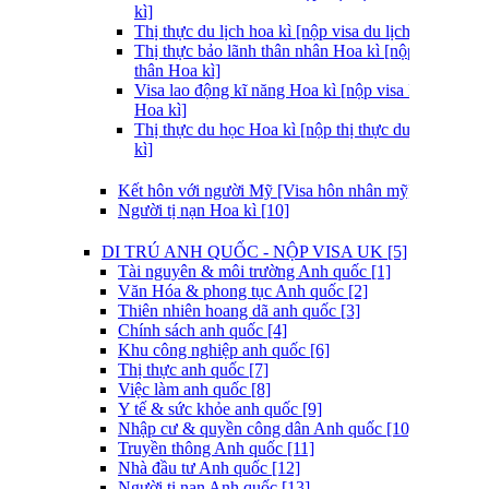
kì]
Thị thực du lịch hoa kì [nộp visa du lịch hoa kì]
Thị thực bảo lãnh thân nhân Hoa kì [nộp visa thăm
thân Hoa kì]
Visa lao động kĩ năng Hoa kì [nộp visa lao động
Hoa kì]
Thị thực du học Hoa kì [nộp thị thực du học hoa
kì]
Kết hôn với người Mỹ [Visa hôn nhân mỹ] [9]
Người tị nạn Hoa kì [10]
DI TRÚ ANH QUỐC - NỘP VISA UK [5]
Tài nguyên & môi trường Anh quốc [1]
Văn Hóa & phong tục Anh quốc [2]
Thiên nhiên hoang dã anh quốc [3]
Chính sách anh quốc [4]
Khu công nghiệp anh quốc [6]
Thị thực anh quốc [7]
Việc làm anh quốc [8]
Y tế & sức khỏe anh quốc [9]
Nhập cư & quyền công dân Anh quốc [10]
Truyền thông Anh quốc [11]
Nhà đầu tư Anh quốc [12]
Người tị nạn Anh quốc [13]