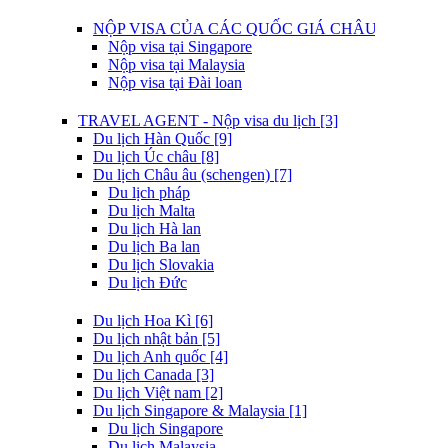
NỘP VISA CỦA CÁC QUỐC GIÁ CHÂU Á [9]
Nộp visa tại Singapore
Nộp visa tại Malaysia
Nộp visa tại Đài loan
TRAVEL AGENT - Nộp visa du lịch [3]
Du lịch Hàn Quốc [9]
Du lịch Úc châu [8]
Du lịch Châu âu (schengen) [7]
Du lịch pháp
Du lịch Malta
Du lịch Hà lan
Du lịch Ba lan
Du lịch Slovakia
Du lịch Đức
Du lịch Hoa Kì [6]
Du lịch nhật bản [5]
Du lịch Anh quốc [4]
Du lịch Canada [3]
Du lịch Việt nam [2]
Du lịch Singapore & Malaysia [1]
Du lịch Singapore
Du lịch Malaysia