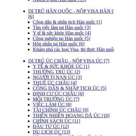
DI TRÚ HÀN QUỐC - NỘP VISA HÀN QUỐC
[6]
Công dân & nhập tịch Hàn quốc [1]
Tìm việc làm tại Hàn quốc [3]
Y tế & sức khỏe Hàn quốc [4]
Công nghiệp tại Hàn quốc [5]
Hôn nhân tại Hàn quốc [6]
Khám phá các loại Visa, thị thực Hàn quốc [7]
DI TRÚ ÚC CHÂU - NỘP VISA ÚC [7]
Y TẾ & SỨC KHỎE ÚC [1]
THƯỜNG TRÚ ÚC [2]
NGƯỜI TỊ NẠN ÚC [3]
THUẾ ÚC CHÂU [4]
CÔNG DÂN & NHẬP TỊCH ÚC [5]
ĐỊNH CƯ ÚC CHÂU [6]
MÔI TRƯỜNG ÚC [7]
VIỆC LÀM ÚC [8]
TÀI CHÍNH ÚC CHÂU [9]
THIÊN NHIÊN HOANG DÃ ÚC [10]
CHÍNH SÁCH ÚC [11]
ĐẦU TƯ ÚC [12]
DU LỊCH ÚC [13]