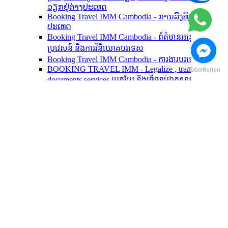
ວຽກຢູ່ຕ່າງປະເທດ
Booking Travel IMM Cambodia - ການລົງທຶນຕ່າງ
ປະເທດ
Booking Travel IMM Cambodia - ព័ត៌មានអន្តោ
ប្រវេសន៍ និងការវិនិយោគបរទេស
Booking Travel IMM Cambodia - ការងារបរទេស
BOOKING TRAVEL IMM - Legalize , translation
documents services [បកប្រែ និង​ធ្វើ​ច្បាប់​ឯកសារ​
DỊCH VỤ
សម្រាប់​ប្រជាជន​កម្ពុជា។]
BOOKING TRAVEL IMM - ការបកប្រែ និងសារការី
សម្រាប់ប្រជាពលរដ្ឋខ្មែរនៅវៀតណាម
Trang chủ
BOOKING TRAVEL IMM - រៀបចំឯកសារស្រប
Giới thiệu
Liên hệ
ច្បាប់នៅស្ថានកុងស៊ុលវៀតណាម និងក្រសួងការបរទេស។
BOOKING TRAVEL IMM - ការធ្វើឱ្យស្របច្បាប់
ឯកសារកុងស៊ុលអន្តរជាតិ តាមរយៈសេវាកម្មអនុញ្ញាត។
EMPLOYERS - NOMINATION WORKERS [7]
Australia employers [nominated and get oversea
skilled workers]
DỊCH VỤ/ SERVICES [1]
Canada employers [nominated get skilled oversea
BOOKING TRAVEL IMM - VISAS CENTER [1]
workers - LMIA]
BOOKING TRAVEL IMM - VIET NAM VISA FOR
Booking Travel IMM - Apply an Employer Canada