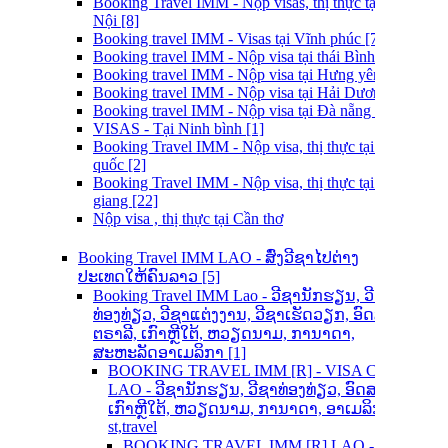
Booking Travel IMM - Nộp visas, thị thực tại Hà
Nội [8]
Booking travel IMM - Visas tại Vĩnh phúc [7]
Booking travel IMM - Nộp visa tại thái Bình [6]
Booking travel IMM - Nộp visa tại Hưng yên [5]
Booking travel IMM - Nộp visa tại Hải Dương [4]
Booking travel IMM - Nộp visa tại Đà nẵng [3]
VISAS - Tại Ninh bình [1]
Booking Travel IMM - Nộp visa, thị thực tại phú
quốc [2]
Booking Travel IMM - Nộp visa, thị thực tại An
giang [22]
Nộp visa , thị thực tại Cần thơ
Booking Travel IMM LAO - ສົ່ງວີຊາໄປຕ່າງ
ປະເທດໃຫ້ຄົນລາວ [5]
Booking Travel IMM Lao - ວີຊານັກຮຽນ, ວີຊາ
ທ່ອງທ່ຽວ, ວີຊາແຕ່ງງານ, ວີຊາເຮັດວຽກ, ອົດສະ
ຕຣາລີ, ເກົາຫຼີໃຕ້, ຫວຽດນາມ, ການາດາ,
ສະຫະລັດອາເມລິກາ [1]
BOOKING TRAVEL IMM [R] - VISA CENTER
LAO - ວີຊານັກຮຽນ, ວີຊາທ່ອງທ່ຽວ, ອົດສະຕຣາລີ,
ເກົາຫຼີໃຕ້, ຫວຽດນາມ, ການາດາ, ອາເມລິກາ -
st,travel
BOOKING TRAVEL IMM [R] LAO - ຂໍວີຊາ