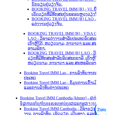
ນັກຮຽນຢູ່ວຽງຈັນ.
BOOKING TRAVEL IMM [R] - VL ຍື່ນຂໍວີຊາ
ເຮັດວຽກທີ່ມີທັກສະຢູ່ນະຄອນຫຼວງວຽງຈັນ.
BOOKING TRAVEL IMM [R] LAO - ຍື່ນຂໍວີຊາ
ແຕ່ງງານຢູ່ວຽງຈັນ.
BOOKING TRAVEL IMM [R] - VISA CENTER
LAO - ວີຊາແຕ່ງງານສຳລັບປະເທດອົດສະຕາລີ,
ເກົາຫຼີໃຕ້, ຫວຽດນາມ, ການາດາ ແລະ ສະຫະລັດ
ອາເມລິກາ.
BOOKING TRAVEL IMM [R] LAO - ວີຊາເຮັດ
ວຽກທີ່ມີທັກສະສຳລັບອົດສະຕຣາລີ, ເກົາຫຼີໃຕ້,
ຫວຽດນາມ, ການາດາ ແລະ ສະຫະລັດອາເມລິກາ
Booking Travel IMM Lao - ການລົງທຶນຈາກຕ່າງ
ປະເທດ
Booking Travel IMM Lao - ຂໍ້ມູນການເຂົ້າເມືອງ
ແລະການລົງທຶນຕ່າງປະເທດ
Booking Travel IMM Cambodia [khmer] - ដាក់ស្នើ
ទិដ្ឋាការទៅក្រៅប្រទេសសម្រាប់ប្រជាជនកម្ពុជា។ [6]
Booking Travel IMM Cambodia - ວີຊ່າຮຽນ, ແຕ່ງ
ງານ, ການລົງທຶນ, ເຮັດວຽກ, ເດີນທາງ, ແລະເຮັດ