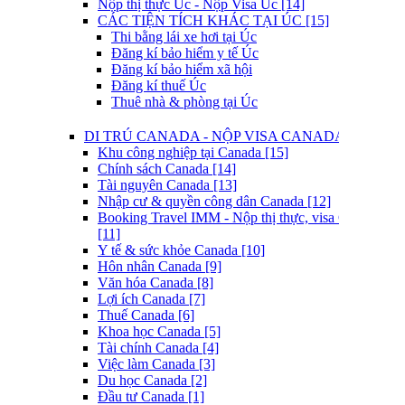
Nộp thị thực Úc - Nộp Visa Úc [14]
CÁC TIỆN TÍCH KHÁC TẠI ÚC [15]
Thi bằng lái xe hơi tại Úc
Đăng kí bảo hiểm y tế Úc
Đăng kí bảo hiểm xã hội
Đăng kí thuế Úc
Thuê nhà & phòng tại Úc
DI TRÚ CANADA - NỘP VISA CANADA [8]
Khu công nghiệp tại Canada [15]
Chính sách Canada [14]
Tài nguyên Canada [13]
Nhập cư & quyền công dân Canada [12]
Booking Travel IMM - Nộp thị thực, visa Canada
[11]
Y tế & sức khỏe Canada [10]
Hôn nhân Canada [9]
Văn hóa Canada [8]
Lợi ích Canada [7]
Thuế Canada [6]
Khoa học Canada [5]
Tài chính Canada [4]
Việc làm Canada [3]
Du học Canada [2]
Đầu tư Canada [1]