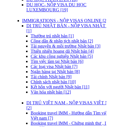
DU HỌC- NỘP VISA DU HỌC
LUXEMBOURG [19]
IMMIGRATIONS - NỘP VISAS ONLINE [2]
DI TRÚ NHẬT BẢN - NỘP VISA NHẬT BẢN
[1]
Thường trú nhật bản [1]
Công dân & nhập tịch nhật bản [2]
Tài nguyên & môi trường Nhật bản [3]
Thiên nhiên hoang dã Nhật bản [4]
Các khu công nghiệp Nhật bản [5]
Tìm việc làm tại Nhật bản [6]
Các loại visa Nhật bản [7]
Ngân hàng tại Nhật bản [8]
Tài chính Nhật bản [9]
Chính sách nhật bản [10]
Kết hôn với người Nhật bản [11]
Văn hóa nhật bản [12]
DI TRÚ VIỆT NAM - NỘP VISAS VIỆT NAM
[2]
Booking travel IMM - Hướng dẫn Tìm việc làm tại
Việt nam [7]
Booking travel IMM - Chứng minh thư , ID Việt