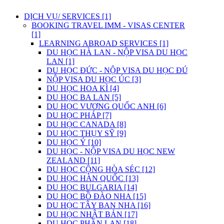
DỊCH VỤ/ SERVICES [1]
BOOKING TRAVEL IMM - VISAS CENTER
[1]
LEARNING ABROAD SERVICES [1]
DU HỌC HÀ LAN - NỘP VISA DU HỌC HÀ
LAN [1]
DU HỌC ĐỨC - NỘP VISA DU HỌC ĐỨC [2]
NỘP VISA DU HỌC ÚC [3]
DU HỌC HOA KÌ [4]
DU HỌC BA LAN [5]
DU HỌC VƯƠNG QUỐC ANH [6]
DU HỌC PHÁP [7]
DU HỌC CANADA [8]
DU HỌC THỤY SỸ [9]
DU HỌC Ý [10]
DU HỌC - NỘP VISA DU HỌC NEW
ZEALAND [11]
DU HỌC CỘNG HÒA SÉC [12]
DU HỌC HÀN QUỐC [13]
DU HỌC BULGARIA [14]
DU HỌC BỒ ĐÀO NHA [15]
DU HỌC TÂY BAN NHA [16]
DU HỌC NHẬT BẢN [17]
DU HỌC PHẦN LAN [18]