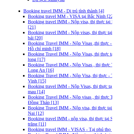
Booking travel IMM - Di trú tỉnh thành [4]
Booking travel MM - VISA tại Bắc Ninh [22]
Booking travel IMM - Nộp visa, thị thực tại Lao cai
[21]
Booking travel IMM - Nộp visas, thị thực tại yên
bái [20]
Booking Travel IMM - Nộp Visas ,thị thực - Tại
Hồ chí minh [18]
Booking Travel IMM - Nộp Visas, thị thực tại Vĩnh
long [17]
Booking Travel IMM - Nộp Visas , thị thực Tại
Long An [16]
Booking Travel IMM - Nộp Visa, thị thực - Tại Trà
Vinh [15]
Booking travel IMM - Nộp Visas, thị thực tại Cà
mau [14]
Booking Travel IMM - Nộp visas , thị thực Tại
Đồng Tháp [13]
Booking Travel IMM - Nộp visa, thị thực tại Đồng
Nai [12]
Booking travel IMM - nộp visa, thị thực tại Sóc
trăng [11]
Booking travel IMM - VISAS - Tại phú thọ [9]