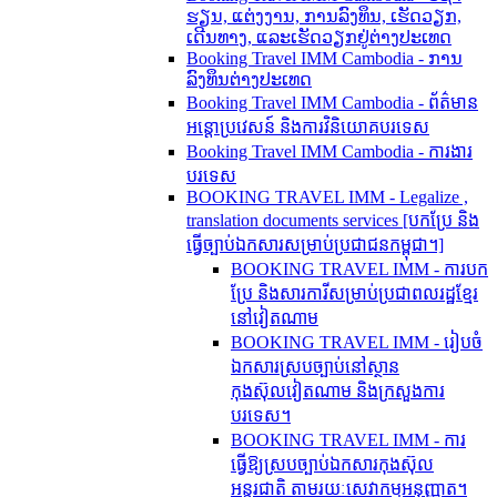
ຮຽນ, ແຕ່ງງານ, ການລົງທຶນ, ເຮັດວຽກ,
ເດີນທາງ, ແລະເຮັດວຽກຢູ່ຕ່າງປະເທດ
Booking Travel IMM Cambodia - ການ
ລົງທຶນຕ່າງປະເທດ
Booking Travel IMM Cambodia - ព័ត៌មាន
អន្តោប្រវេសន៍ និងការវិនិយោគបរទេស
Booking Travel IMM Cambodia - ការងារ
បរទេស
BOOKING TRAVEL IMM - Legalize ,
translation documents services [បកប្រែ និង​
ធ្វើ​ច្បាប់​ឯកសារ​សម្រាប់​ប្រជាជន​កម្ពុជា។]
BOOKING TRAVEL IMM - ការបក
ប្រែ និងសារការីសម្រាប់ប្រជាពលរដ្ឋខ្មែរ
នៅវៀតណាម
BOOKING TRAVEL IMM - រៀបចំ
ឯកសារស្របច្បាប់នៅស្ថាន
កុងស៊ុលវៀតណាម និងក្រសួងការ
បរទេស។
BOOKING TRAVEL IMM - ការ
ធ្វើឱ្យស្របច្បាប់ឯកសារកុងស៊ុល
អន្តរជាតិ តាមរយៈសេវាកម្មអនុញ្ញាត។