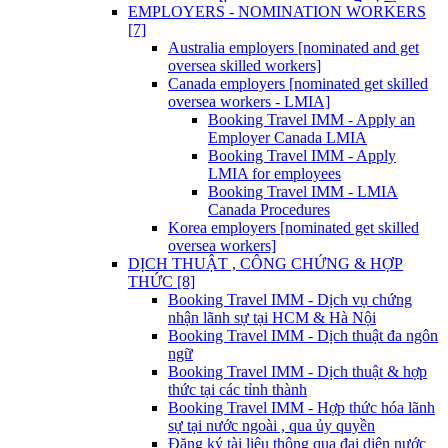
EMPLOYERS - NOMINATION WORKERS
[7]
Australia employers [nominated and get
oversea skilled workers]
Canada employers [nominated get skilled
oversea workers - LMIA]
Booking Travel IMM - Apply an
Employer Canada LMIA
Booking Travel IMM - Apply
LMIA for employees
Booking Travel IMM - LMIA
Canada Procedures
Korea employers [nominated get skilled
oversea workers]
DỊCH THUẬT , CÔNG CHỨNG & HỢP
THỨC [8]
Booking Travel IMM - Dịch vụ chứng
nhận lãnh sự tại HCM & Hà Nội
Booking Travel IMM - Dịch thuật đa ngôn
ngữ
Booking Travel IMM - Dịch thuật & hợp
thức tại các tỉnh thành
Booking Travel IMM - Hợp thức hóa lãnh
sự tại nước ngoài , qua ủy quyền
Đăng ký tài liệu thông qua đại diện nước