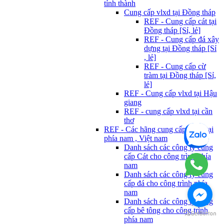
tỉnh thành
Cung cấp vlxd tại Đồng tháp
REF - Cung cấp cát tại
Đồng tháp [Sỉ, lẻ]
REF - Cung cấp đá xây
dựng tại Đồng tháp [Sỉ
, lẻ]
REF - Cung cấp cừ
tràm tại Đồng tháp [Sỉ,
lẻ]
REF - Cung cấp vlxd tại Hậu
giang
REF - cung cấp vlxd tại cần
thơ
REF - Các hãng cung cấp Vlxd tại
phía nam , Việt nam
Danh sách các công ty cung
cấp Cát cho công trình phía
nam
Danh sách các công ty cung
cấp đá cho công trình phía
nam
Danh sách các công ty cung
cấp bê tông cho công trình
phía nam