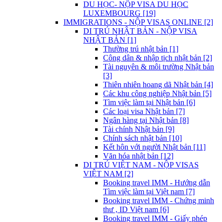
DU HỌC- NỘP VISA DU HỌC
LUXEMBOURG [19]
IMMIGRATIONS - NỘP VISAS ONLINE [2]
DI TRÚ NHẬT BẢN - NỘP VISA
NHẬT BẢN [1]
Thường trú nhật bản [1]
Công dân & nhập tịch nhật bản [2]
Tài nguyên & môi trường Nhật bản
[3]
Thiên nhiên hoang dã Nhật bản [4]
Các khu công nghiệp Nhật bản [5]
Tìm việc làm tại Nhật bản [6]
Các loại visa Nhật bản [7]
Ngân hàng tại Nhật bản [8]
Tài chính Nhật bản [9]
Chính sách nhật bản [10]
Kết hôn với người Nhật bản [11]
Văn hóa nhật bản [12]
DI TRÚ VIỆT NAM - NỘP VISAS
VIỆT NAM [2]
Booking travel IMM - Hướng dẫn
Tìm việc làm tại Việt nam [7]
Booking travel IMM - Chứng minh
thư , ID Việt nam [6]
Booking travel IMM - Giấy phép