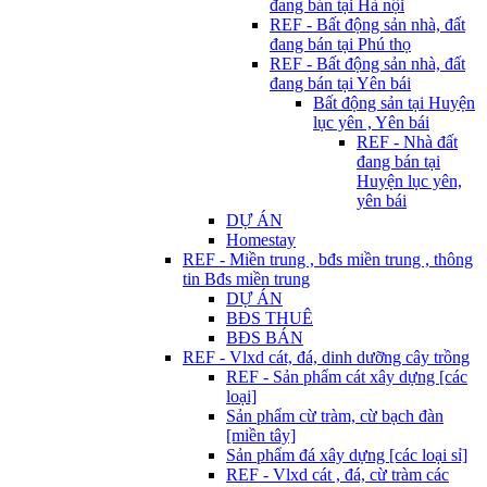
đang bán tại Hà nội
REF - Bất động sản nhà, đất
đang bán tại Phú thọ
REF - Bất động sản nhà, đất
đang bán tại Yên bái
Bất động sản tại Huyện
lục yên , Yên bái
REF - Nhà đất
đang bán tại
Huyện lục yên,
yên bái
DỰ ÁN
Homestay
REF - Miền trung , bđs miền trung , thông
tin Bđs miền trung
DỰ ÁN
BĐS THUÊ
BĐS BÁN
REF - Vlxd cát, đá, dinh dưỡng cây trồng
REF - Sản phẩm cát xây dựng [các
loại]
Sản phẩm cừ tràm, cừ bạch đàn
[miền tây]
Sản phẩm đá xây dựng [các loại sỉ]
REF - Vlxd cát , đá, cừ tràm các