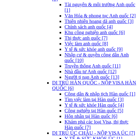
Tài nguyên & môi trường Anh quốc
[1]
Văn Hóa & phong tục Anh quốc [2]
Thiên nhiên hoang dã anh quốc [3]
Chính sách anh quốc [4]
Khu công nghiệp anh quốc [6]
Thị thực anh quốc [7]
Việc làm anh quốc [8]
Y tế & sức khỏe anh quốc [9]
Nhập cư & quyền công dân Anh
quốc [10]
Truyền thông Anh quốc [11]
Nhà đầu tư Anh quốc [12]
Người tị nạn Anh quốc [13]
DI TRÚ HÀN QUỐC - NỘP VISA HÀN
QUỐC [6]
Công dân & nhập tịch Hàn quốc [1]
Tìm việc làm tại Hàn quốc [3]
Y tế & sức khỏe Hàn quốc [4]
Công nghiệp tại Hàn quốc [5]
Hôn nhân tại Hàn quốc [6]
Khám phá các loại Visa, thị thực
Hàn quốc [7]
DI TRÚ ÚC CHÂU - NỘP VISA ÚC [7]
Y TẾ & SỨC KHỎE ÚC [1]