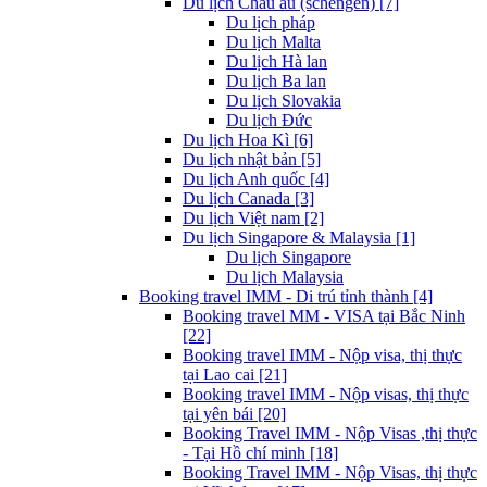
Du lịch Châu âu (schengen) [7]
Du lịch pháp
Du lịch Malta
Du lịch Hà lan
Du lịch Ba lan
Du lịch Slovakia
Du lịch Đức
Du lịch Hoa Kì [6]
Du lịch nhật bản [5]
Du lịch Anh quốc [4]
Du lịch Canada [3]
Du lịch Việt nam [2]
Du lịch Singapore & Malaysia [1]
Du lịch Singapore
Du lịch Malaysia
Booking travel IMM - Di trú tỉnh thành [4]
Booking travel MM - VISA tại Bắc Ninh
[22]
Booking travel IMM - Nộp visa, thị thực
tại Lao cai [21]
Booking travel IMM - Nộp visas, thị thực
tại yên bái [20]
Booking Travel IMM - Nộp Visas ,thị thực
- Tại Hồ chí minh [18]
Booking Travel IMM - Nộp Visas, thị thực