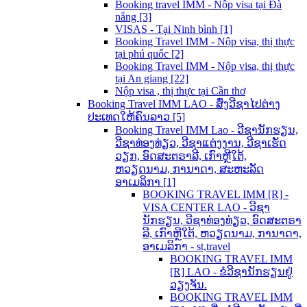
Booking travel IMM - Nộp visa tại Đà
nẵng [3]
VISAS - Tại Ninh bình [1]
Booking Travel IMM - Nộp visa, thị thực
tại phú quốc [2]
Booking Travel IMM - Nộp visa, thị thực
tại An giang [22]
Nộp visa , thị thực tại Cần thơ
Booking Travel IMM LAO - ສົ່ງວີຊາໄປຕ່າງ
ປະເທດໃຫ້ຄົນລາວ [5]
Booking Travel IMM Lao - ວີຊານັກຮຽນ,
ວີຊາທ່ອງທ່ຽວ, ວີຊາແຕ່ງງານ, ວີຊາເຮັດ
ວຽກ, ອົດສະຕຣາລີ, ເກົາຫຼີໃຕ້,
ຫວຽດນາມ, ການາດາ, ສະຫະລັດ
ອາເມລິກາ [1]
BOOKING TRAVEL IMM [R] -
VISA CENTER LAO - ວີຊາ
ນັກຮຽນ, ວີຊາທ່ອງທ່ຽວ, ອົດສະຕຣາ
ລີ, ເກົາຫຼີໃຕ້, ຫວຽດນາມ, ການາດາ,
ອາເມລິກາ - st,travel
BOOKING TRAVEL IMM
[R] LAO - ຂໍວີຊານັກຮຽນຢູ່
ວຽງຈັນ.
BOOKING TRAVEL IMM