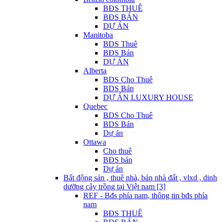
BĐS THUÊ
BĐS BÁN
DỰ ÁN
Manitoba
BDS Thuê
BĐS Bán
DỰ ÁN
Alberta
BDS Cho Thuê
BDS Bán
DỰ ÁN LUXURY HOUSE
Quebec
BDS Cho Thuê
BDS Bán
Dự án
Ottawa
Cho thuê
BĐS bán
Dự án
Bất động sản , thuê nhà, bán nhà đất , vlxd , dinh
dưỡng cây trồng tại Việt nam [3]
REF - Bđs phía nam, thông tin bđs phía
nam
BĐS THUÊ