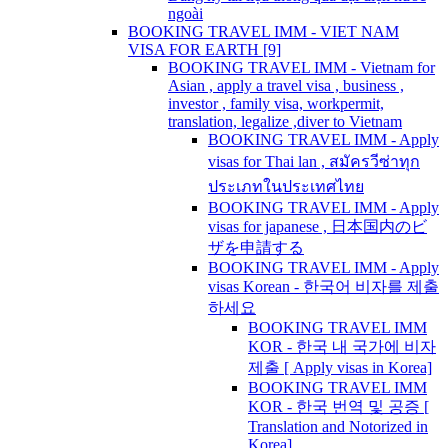
ngoài
BOOKING TRAVEL IMM - VIET NAM
VISA FOR EARTH [9]
BOOKING TRAVEL IMM - Vietnam for
Asian , apply a travel visa , business ,
investor , family visa, workpermit,
translation, legalize ,diver to Vietnam
BOOKING TRAVEL IMM - Apply
visas for Thai lan , สมัครวีซ่าทุก
ประเภทในประเทศไทย
BOOKING TRAVEL IMM - Apply
visas for japanese , 日本国内のビ
ザを申請する
BOOKING TRAVEL IMM - Apply
visas Korean - 한국어 비자를 제출
하세요
BOOKING TRAVEL IMM
KOR - 한국 내 국가에 비자
제출 [ Apply visas in Korea]
BOOKING TRAVEL IMM
KOR - 한국 번역 및 공증 [
Translation and Notorized in
Korea]