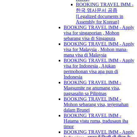
BOOKING TRAVEL IMM -
한국 영사문서 공증
[Legalized documents in
Assembly for Korean]
BOOKING TRAVEL IMM - Apply
visa for singaporian , Mohon
sebarang visa di Singapura
BOOKING TRAVEL IMM - Apply
visa for Malaysia , Mohon mana-
mana visa di Malaysia
BOOKING TRAVEL IMM - Apply
visa for Indonesia , Ajukan
permohonan visa apa pun di
Indonesia
BOOKING TRAVEL IMM -
Magsumite ng anumang visa,
pagsasalin sa Pilipinas
BOOKING TRAVEL IMM -
Mohon sebarang visa, terjemahan
dalam Brunei
BOOKING TRAVEL IMM -
Hatama vistu ruma, tradusaun iha
timor
BOOKING TRAVEL IMM - Apply