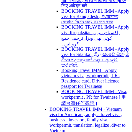
India visas , भारत में किसी भी वीज़ा के
लिए आवेदन करें
BOOKING TRAVEL IMM - Apply
visa for Bangladesh , বাংলাদেশের
যেকোনো ভিসার জন্য আবেদন করুন
BOOKING TRAVEL IMM - Apply
visa for paksitan , پاکستان میں
کوئی بھی ویزا، ترجمہ جمع
کروائیں۔
BOOKING TRAVEL IMM - Apply
visa for Silanka , ශ්‍රී ලංකාවේ ඕනෑම
වීසා බලපත්‍රයක් සඳහා අයදුම්
කරන්න.
Booking Travel IMM - Apply
vietnam visa, workpermit , PR ,
Residence card, Driver licience,
passport for Twainese
BOOKING TRAVEL IMM - Visa,
workpermit , PR for Twainese [ 申
請台灣任何簽證 ]
BOOKING TRAVEL IMM - Vietnam
visa for American , apply a travel visa ,
business , investor , family visa,
workpermit, translation, legalize ,diver to
Vietnam