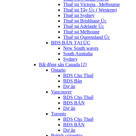
Thuê tại Victoria , Melbourne
Thuê tại Tây Úc ( Westerm)
Thuê tại Sydney
Thuê tại Brishbane Úc
Thuê tại Adelaide Úc
Thuê tại Melboune
Thuê tại Queensland Úc
BĐS BÁN TẠI ÚC
New South waves
South Australia
Sydney
Bất động sản Canada [2]
Ontario
BDS Cho Thuê
BĐS Bán
Dự án
Vancouver
BDS Cho Thuê
BĐS BÁN
Dự án
Toronto
BDS Cho Thuê
BĐS BÁN
Dự án
British colombia