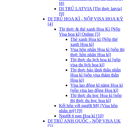
[8]
DI TRÚ LATVIA [Thị thực latvia]
[9]
DI TRÚ HOA KÌ - NỘP VISA HOA KỲ
[4]
Thị thực & thẻ xanh Hoa Kì [Nộp
Visa hoa kì] Online [5]
Thẻ xanh Hoa kì [Nộp thẻ
xanh Hoa kì]
Visa hôn nhân Hoa kì [nộp thị
thực hôn nhân Hoa kì]
Thị thực du lịch hoa kì [nộp
visa du lịch hoa kì]
Thị thực bảo lãnh thân nhân
Hoa kì [nộp visa thăm thân
Hoa kì]
Visa lao động kĩ năng Hoa kì
[nộp visa lao động Hoa kì]
Thị thực du học Hoa kì [nộp
thị thực du học hoa kì]
Kết hôn với người Mỹ [Visa hôn
nhân mỹ] [9]
Người tị nạn Hoa kì [10]
DI TRÚ ANH QUỐC - NỘP VISA UK
[5]