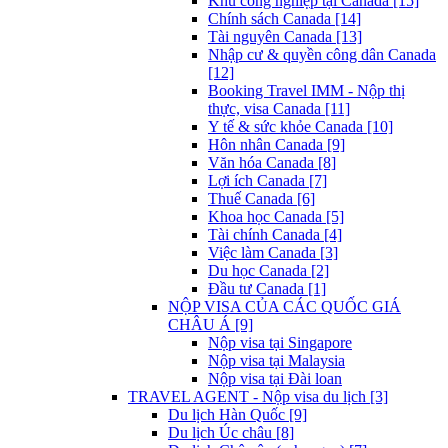
Khu công nghiệp tại Canada [15]
Chính sách Canada [14]
Tài nguyên Canada [13]
Nhập cư & quyền công dân Canada
[12]
Booking Travel IMM - Nộp thị
thực, visa Canada [11]
Y tế & sức khỏe Canada [10]
Hôn nhân Canada [9]
Văn hóa Canada [8]
Lợi ích Canada [7]
Thuế Canada [6]
Khoa học Canada [5]
Tài chính Canada [4]
Việc làm Canada [3]
Du học Canada [2]
Đầu tư Canada [1]
NỘP VISA CỦA CÁC QUỐC GIÁ
CHÂU Á [9]
Nộp visa tại Singapore
Nộp visa tại Malaysia
Nộp visa tại Đài loan
TRAVEL AGENT - Nộp visa du lịch [3]
Du lịch Hàn Quốc [9]
Du lịch Úc châu [8]