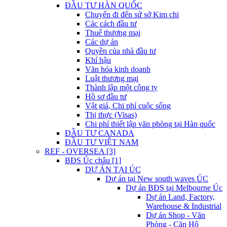
ĐẦU TƯ HÀN QUỐC
Chuyến đi đến sứ sở Kim chi
Các cách đầu tư
Thuế thương mại
Các dự án
Quyền của nhà đầu tư
Khí hậu
Văn hóa kinh doanh
Luật thương mại
Thành lập một công ty
Hồ sơ đầu tư
Vật giá, Chi phí cuộc sống
Thị thực (Visas)
Chi phí thiết lập văn phòng tại Hàn quốc
ĐẦU TƯ CANADA
ĐẦU TƯ VIỆT NAM
REF - OVERSEA [3]
BĐS Úc châu [1]
DỰ ÁN TẠI ÚC
Dự án tại New south waves ÚC
Dự án BĐS tại Melbourne Úc
Dự án Land, Factory,
Warehouse & Industrial
Dự án Shop - Văn
Phòng - Căn Hộ