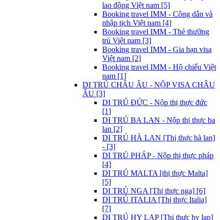
lao động Việt nam [5]
Booking travel IMM - Công dân và
nhập tịch Việt nam [4]
Booking travel IMM - Thẻ thường
trú Việt nam [3]
Booking travel IMM - Gia hạn visa
Việt nam [2]
Booking travel IMM - Hộ chiếu Việt
nam [1]
DI TRÚ CHÂU ÂU - NỘP VISA CHÂU
ÂU [3]
DI TRÚ ĐỨC - Nộp thị thực đức
[1]
DI TRÚ BA LAN - Nộp thị thực ba
lan [2]
DI TRÚ HÀ LAN [Thị thực hà lan]
- [3]
DI TRÚ PHÁP - Nộp thị thực pháp
[4]
DI TRÚ MALTA [thị thực Malta]
[5]
DI TRÚ NGA [Thị thực nga] [6]
DI TRÚ ITALIA [Thị thực Italia]
[7]
DI TRÚ HY LẠP [Thị thực hy lạp]