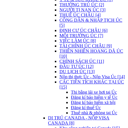
THƯỜNG TRÚ ÚC [2]
NGƯỜI TỊ NẠN ÚC [3]
THUẾ ÚC CHÂU [4]
CÔNG DÂN & NHẬP TỊCH ÚC
[5]
ĐỊNH CƯ ÚC CHÂU [6]
MÔI TRƯỜNG ÚC [7]
VIỆC LÀM ÚC [8]
TÀI CHÍNH ÚC CHÂU [9]
THIÊN NHIÊN HOANG DÃ ÚC
[10]
CHÍNH SÁCH ÚC [11]
ĐẦU TƯ ÚC [12]
DU LỊCH ÚC [13]
Nộp thị thực Úc - Nộp Visa Úc [14]
CÁC TIỆN TÍCH KHÁC TẠI ÚC
[15]
Thi bằng lái xe hơi tại Úc
Đăng kí bảo hiểm y tế Úc
Đăng kí bảo hiểm xã hội
Đăng kí thuế Úc
Thuê nhà & phòng tại Úc
DI TRÚ CANADA - NỘP VISA
CANADA [8]