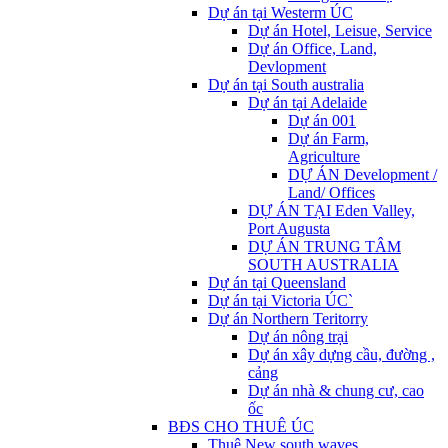
Dự án tại Westerm ÚC
Dự án Hotel, Leisue, Service
Dự án Office, Land,
Devlopment
Dự án tại South australia
Dự án tại Adelaide
Dự án 001
Dự án Farm,
Agriculture
DỰ ÁN Development /
Land/ Offices
DỰ ÁN TẠI Eden Valley,
Port Augusta
DỰ ÁN TRUNG TÂM
SOUTH AUSTRALIA
Dự án tại Queensland
Dự án tại Victoria ÚC`
Dự án Northern Teritorry
Dự án nông trại
Dự án xây dựng cầu, đường ,
cảng
Dự án nhà & chung cư, cao
ốc
BĐS CHO THUÊ ÚC
Thuê New south waves