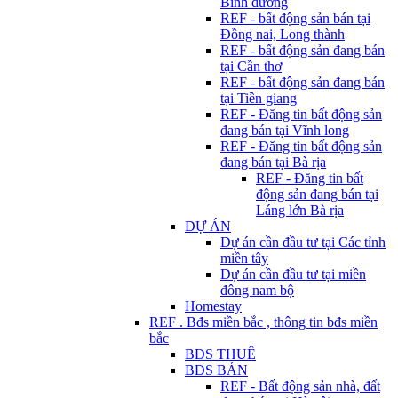
Bình dương
REF - bất động sản bán tại
Đồng nai, Long thành
REF - bất động sản đang bán
tại Cần thơ
REF - bất động sản đang bán
tại Tiền giang
REF - Đăng tin bất động sản
đang bán tại Vĩnh long
REF - Đăng tin bất động sản
đang bán tại Bà rịa
REF - Đăng tin bất
động sản đang bán tại
Láng lớn Bà rịa
DỰ ÁN
Dự án cần đầu tư tại Các tỉnh
miền tây
Dự án cần đầu tư tại miền
đông nam bộ
Homestay
REF . Bđs miền bắc , thông tin bđs miền
bắc
BĐS THUÊ
BĐS BÁN
REF - Bất động sản nhà, đất