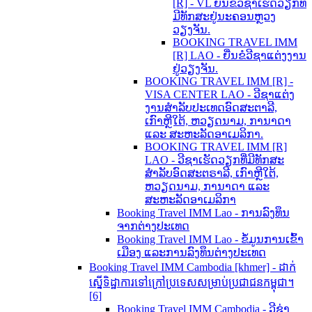
[R] - VL ຍື່ນຂໍວີຊາເຮັດວຽກທີ່
ມີທັກສະຢູ່ນະຄອນຫຼວງ
ວຽງຈັນ.
BOOKING TRAVEL IMM
[R] LAO - ຍື່ນຂໍວີຊາແຕ່ງງານ
ຢູ່ວຽງຈັນ.
BOOKING TRAVEL IMM [R] -
VISA CENTER LAO - ວີຊາແຕ່ງ
ງານສຳລັບປະເທດອົດສະຕາລີ,
ເກົາຫຼີໃຕ້, ຫວຽດນາມ, ການາດາ
ແລະ ສະຫະລັດອາເມລິກາ.
BOOKING TRAVEL IMM [R]
LAO - ວີຊາເຮັດວຽກທີ່ມີທັກສະ
ສຳລັບອົດສະຕຣາລີ, ເກົາຫຼີໃຕ້,
ຫວຽດນາມ, ການາດາ ແລະ
ສະຫະລັດອາເມລິກາ
Booking Travel IMM Lao - ການລົງທຶນ
ຈາກຕ່າງປະເທດ
Booking Travel IMM Lao - ຂໍ້ມູນການເຂົ້າ
ເມືອງ ແລະການລົງທຶນຕ່າງປະເທດ
Booking Travel IMM Cambodia [khmer] - ដាក់
ស្នើទិដ្ឋាការទៅក្រៅប្រទេសសម្រាប់ប្រជាជនកម្ពុជា។
[6]
Booking Travel IMM Cambodia - ວີຊ່າ