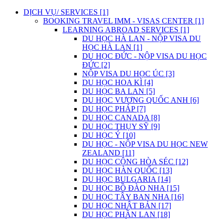
DỊCH VỤ/ SERVICES [1]
BOOKING TRAVEL IMM - VISAS CENTER [1]
LEARNING ABROAD SERVICES [1]
DU HỌC HÀ LAN - NỘP VISA DU
HỌC HÀ LAN [1]
DU HỌC ĐỨC - NỘP VISA DU HỌC
ĐỨC [2]
NỘP VISA DU HỌC ÚC [3]
DU HỌC HOA KÌ [4]
DU HỌC BA LAN [5]
DU HỌC VƯƠNG QUỐC ANH [6]
DU HỌC PHÁP [7]
DU HỌC CANADA [8]
DU HỌC THỤY SỸ [9]
DU HỌC Ý [10]
DU HỌC - NỘP VISA DU HỌC NEW
ZEALAND [11]
DU HỌC CỘNG HÒA SÉC [12]
DU HỌC HÀN QUỐC [13]
DU HỌC BULGARIA [14]
DU HỌC BỒ ĐÀO NHA [15]
DU HỌC TÂY BAN NHA [16]
DU HỌC NHẬT BẢN [17]
DU HỌC PHẦN LAN [18]