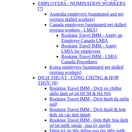
EMPLOYERS - NOMINATION WORKERS
[7]
Australia employers [nominated and get
oversea skilled workers]
Canada employers [nominated get skilled
oversea workers - LMIA]
Booking Travel IMM - Apply an
Employer Canada LMIA
Booking Travel IMM - Apply
LMIA for employees
Booking Travel IMM - LMIA
Canada Procedures
Korea employers [nominated get skilled
oversea workers]
DỊCH THUẬT , CÔNG CHỨNG & HỢP
THỨC [8]
Booking Travel IMM - Dịch vụ chứng
nhận lãnh sự tại HCM & Hà Nội
Booking Travel IMM - Dịch thuật đa ngôn
ngữ
Booking Travel IMM - Dịch thuật & hợp
thức tại các tỉnh thành
Booking Travel IMM - Hợp thức hóa lãnh
sự tại nước ngoài , qua ủy quyền
Đăng ký tài liệu thông qua đại diện nước