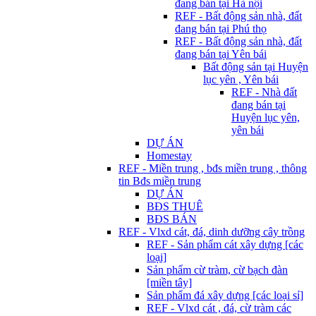
đang bán tại Hà nội
REF - Bất động sản nhà, đất
đang bán tại Phú thọ
REF - Bất động sản nhà, đất
đang bán tại Yên bái
Bất động sản tại Huyện
lục yên , Yên bái
REF - Nhà đất
đang bán tại
Huyện lục yên,
yên bái
DỰ ÁN
Homestay
REF - Miền trung , bđs miền trung , thông
tin Bđs miền trung
DỰ ÁN
BĐS THUÊ
BĐS BÁN
REF - Vlxd cát, đá, dinh dưỡng cây trồng
REF - Sản phẩm cát xây dựng [các
loại]
Sản phẩm cừ tràm, cừ bạch đàn
[miền tây]
Sản phẩm đá xây dựng [các loại sỉ]
REF - Vlxd cát , đá, cừ tràm các