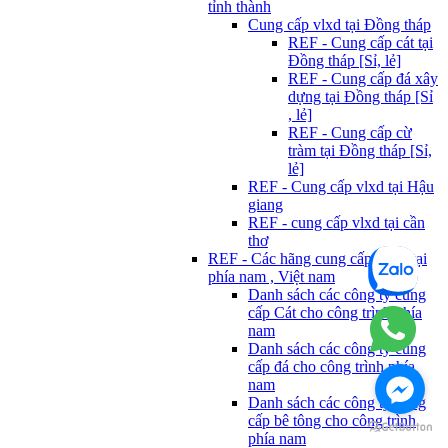
tỉnh thành
Cung cấp vlxd tại Đồng tháp
REF - Cung cấp cát tại
Đồng tháp [Sỉ, lẻ]
REF - Cung cấp đá xây
dựng tại Đồng tháp [Sỉ
, lẻ]
REF - Cung cấp cừ
tràm tại Đồng tháp [Sỉ,
lẻ]
REF - Cung cấp vlxd tại Hậu
giang
REF - cung cấp vlxd tại cần
thơ
REF - Các hãng cung cấp Vlxd tại
phía nam , Việt nam
Danh sách các công ty cung
cấp Cát cho công trình phía
nam
Danh sách các công ty cung
cấp đá cho công trình phía
nam
Danh sách các công ty cung
cấp bê tông cho công trình
phía nam