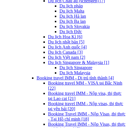
Du lịch Châu âu (schengen) [7]
Du lịch pháp
Du lịch Malta
Du lịch Hà lan
Du lịch Ba lan
Du lịch Slovakia
Du lịch Đức
Du lịch Hoa Kì [6]
Du lịch nhật bản [5]
Du lịch Anh quốc [4]
Du lịch Canada [3]
Du lịch Việt nam [2]
Du lịch Singapore & Malaysia [1]
Du lịch Singapore
Du lịch Malaysia
Booking travel IMM - Di trú tỉnh thành [4]
Booking travel MM - VISA tại Bắc Ninh
[22]
Booking travel IMM - Nộp visa, thị thực
tại Lao cai [21]
Booking travel IMM - Nộp visas, thị thực
tại yên bái [20]
Booking Travel IMM - Nộp Visas ,thị thực
- Tại Hồ chí minh [18]
Booking Travel IMM - Nộp Visas, thị thực