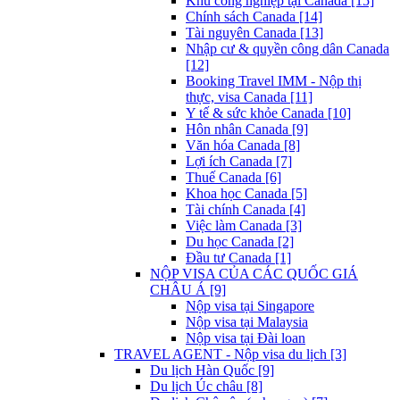
Khu công nghiệp tại Canada [15]
Chính sách Canada [14]
Tài nguyên Canada [13]
Nhập cư & quyền công dân Canada
[12]
Booking Travel IMM - Nộp thị
thực, visa Canada [11]
Y tế & sức khỏe Canada [10]
Hôn nhân Canada [9]
Văn hóa Canada [8]
Lợi ích Canada [7]
Thuế Canada [6]
Khoa học Canada [5]
Tài chính Canada [4]
Việc làm Canada [3]
Du học Canada [2]
Đầu tư Canada [1]
NỘP VISA CỦA CÁC QUỐC GIÁ
CHÂU Á [9]
Nộp visa tại Singapore
Nộp visa tại Malaysia
Nộp visa tại Đài loan
TRAVEL AGENT - Nộp visa du lịch [3]
Du lịch Hàn Quốc [9]
Du lịch Úc châu [8]