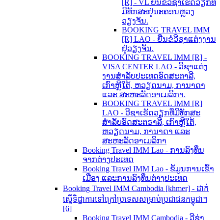
[R] - VL ຍື່ນຂໍວີຊາເຮັດວຽກທີ່
ມີທັກສະຢູ່ນະຄອນຫຼວງ
ວຽງຈັນ.
BOOKING TRAVEL IMM
[R] LAO - ຍື່ນຂໍວີຊາແຕ່ງງານ
ຢູ່ວຽງຈັນ.
BOOKING TRAVEL IMM [R] -
VISA CENTER LAO - ວີຊາແຕ່ງ
ງານສຳລັບປະເທດອົດສະຕາລີ,
ເກົາຫຼີໃຕ້, ຫວຽດນາມ, ການາດາ
ແລະ ສະຫະລັດອາເມລິກາ.
BOOKING TRAVEL IMM [R]
LAO - ວີຊາເຮັດວຽກທີ່ມີທັກສະ
ສຳລັບອົດສະຕຣາລີ, ເກົາຫຼີໃຕ້,
ຫວຽດນາມ, ການາດາ ແລະ
ສະຫະລັດອາເມລິກາ
Booking Travel IMM Lao - ການລົງທຶນ
ຈາກຕ່າງປະເທດ
Booking Travel IMM Lao - ຂໍ້ມູນການເຂົ້າ
ເມືອງ ແລະການລົງທຶນຕ່າງປະເທດ
Booking Travel IMM Cambodia [khmer] - ដាក់
ស្នើទិដ្ឋាការទៅក្រៅប្រទេសសម្រាប់ប្រជាជនកម្ពុជា។
[6]
Booking Travel IMM Cambodia - ວີຊ່າ