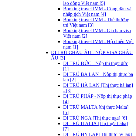
lao động Việt nam [5]
Booking travel IMM - Công dân và
nhập tịch Việt nam [4]
Booking travel IMM - Thẻ thường
trú Việt nam [3]
Booking travel IMM - Gia hạn visa
Việt nam [2]
Booking travel IMM - Hộ chiếu Việt
nam [1]
DI TRÚ CHÂU ÂU - NỘP VISA CHÂU
ÂU [3]
DI TRÚ ĐỨC - Nộp thị thực đức
[1]
DI TRÚ BA LAN - Nộp thị thực ba
lan [2]
DI TRÚ HÀ LAN [Thị thực hà lan]
- [3]
DI TRÚ PHÁP - Nộp thị thực pháp
[4]
DI TRÚ MALTA [thị thực Malta]
[5]
DI TRÚ NGA [Thị thực nga] [6]
DI TRÚ ITALIA [Thị thực Italia]
[7]
DI TRÚ HY LẠP [Thị thực hy lạp]