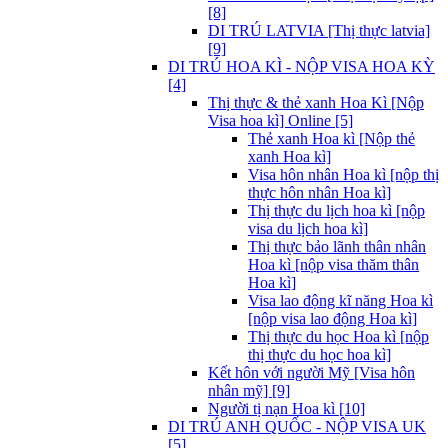
[8]
DI TRÚ LATVIA [Thị thực latvia]
[9]
DI TRÚ HOA KÌ - NỘP VISA HOA KỲ
[4]
Thị thực & thẻ xanh Hoa Kì [Nộp
Visa hoa kì] Online [5]
Thẻ xanh Hoa kì [Nộp thẻ
xanh Hoa kì]
Visa hôn nhân Hoa kì [nộp thị
thực hôn nhân Hoa kì]
Thị thực du lịch hoa kì [nộp
visa du lịch hoa kì]
Thị thực bảo lãnh thân nhân
Hoa kì [nộp visa thăm thân
Hoa kì]
Visa lao động kĩ năng Hoa kì
[nộp visa lao động Hoa kì]
Thị thực du học Hoa kì [nộp
thị thực du học hoa kì]
Kết hôn với người Mỹ [Visa hôn
nhân mỹ] [9]
Người tị nạn Hoa kì [10]
DI TRÚ ANH QUỐC - NỘP VISA UK
[5]