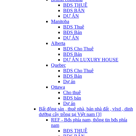
BĐS THUÊ
BĐS BÁN
DỰ ÁN
Manitoba
BDS Thuê
BĐS Bán
DỰ ÁN
Alberta
BDS Cho Thuê
BDS Bán
DỰ ÁN LUXURY HOUSE
Quebec
BDS Cho Thuê
BDS Bán
Dự án
Ottawa
Cho thuê
BĐS bán
Dự án
Bất động sản , thuê nhà, bán nhà đất , vlxd , dinh
dưỡng cây trồng tại Việt nam [3]
REF - Bđs phía nam, thông tin bđs phía
nam
BĐS THUÊ