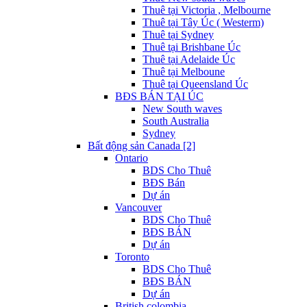
Thuê tại Victoria , Melbourne
Thuê tại Tây Úc ( Westerm)
Thuê tại Sydney
Thuê tại Brishbane Úc
Thuê tại Adelaide Úc
Thuê tại Melboune
Thuê tại Queensland Úc
BĐS BÁN TẠI ÚC
New South waves
South Australia
Sydney
Bất động sản Canada [2]
Ontario
BDS Cho Thuê
BĐS Bán
Dự án
Vancouver
BDS Cho Thuê
BĐS BÁN
Dự án
Toronto
BDS Cho Thuê
BĐS BÁN
Dự án
British colombia