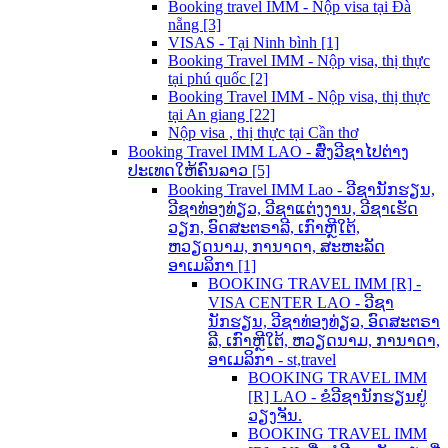
Booking travel IMM - Nộp visa tại Đà
nẵng [3]
VISAS - Tại Ninh bình [1]
Booking Travel IMM - Nộp visa, thị thực
tại phú quốc [2]
Booking Travel IMM - Nộp visa, thị thực
tại An giang [22]
Nộp visa , thị thực tại Cần thơ
Booking Travel IMM LAO - ສົ່ງວີຊາໄປຕ່າງ
ປະເທດໃຫ້ຄົນລາວ [5]
Booking Travel IMM Lao - ວີຊານັກຮຽນ,
ວີຊາທ່ອງທ່ຽວ, ວີຊາແຕ່ງງານ, ວີຊາເຮັດ
ວຽກ, ອົດສະຕຣາລີ, ເກົາຫຼີໃຕ້,
ຫວຽດນາມ, ການາດາ, ສະຫະລັດ
ອາເມລິກາ [1]
BOOKING TRAVEL IMM [R] -
VISA CENTER LAO - ວີຊາ
ນັກຮຽນ, ວີຊາທ່ອງທ່ຽວ, ອົດສະຕຣາ
ລີ, ເກົາຫຼີໃຕ້, ຫວຽດນາມ, ການາດາ,
ອາເມລິກາ - st,travel
BOOKING TRAVEL IMM
[R] LAO - ຂໍວີຊານັກຮຽນຢູ່
ວຽງຈັນ.
BOOKING TRAVEL IMM