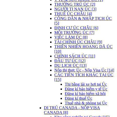
THƯỜNG TRÚ ÚC [2]
NGƯỜI TỊ NẠN ÚC [3]
THUẾ ÚC CHÂU [4]
CÔNG DÂN & NHẬP TỊCH ÚC
[5]
ĐỊNH CƯ ÚC CHÂU [6]
MÔI TRƯỜNG ÚC [7]
VIỆC LÀM ÚC [8]
TÀI CHÍNH ÚC CHÂU [9]
THIÊN NHIÊN HOANG DÃ ÚC
[10]
CHÍNH SÁCH ÚC [11]
ĐẦU TƯ ÚC [12]
DU LỊCH ÚC [13]
Nộp thị thực Úc - Nộp Visa Úc [14]
CÁC TIỆN TÍCH KHÁC TẠI ÚC
[15]
Thi bằng lái xe hơi tại Úc
Đăng kí bảo hiểm y tế Úc
Đăng kí bảo hiểm xã hội
Đăng kí thuế Úc
Thuê nhà & phòng tại Úc
DI TRÚ CANADA - NỘP VISA
CANADA [8]