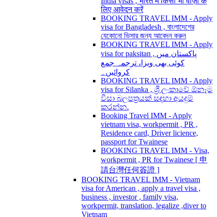
India visas , भारत में किसी भी वीज़ा के
लिए आवेदन करें
BOOKING TRAVEL IMM - Apply
visa for Bangladesh , বাংলাদেশের
যেকোনো ভিসার জন্য আবেদন করুন
BOOKING TRAVEL IMM - Apply
visa for paksitan , پاکستان میں
کوئی بھی ویزا، ترجمہ جمع
کروائیں۔
BOOKING TRAVEL IMM - Apply
visa for Silanka , ශ්‍රී ලංකාවේ ඕනෑම
වීසා බලපත්‍රයක් සඳහා අයදුම්
කරන්න.
Booking Travel IMM - Apply
vietnam visa, workpermit , PR ,
Residence card, Driver licience,
passport for Twainese
BOOKING TRAVEL IMM - Visa,
workpermit , PR for Twainese [ 申
請台灣任何簽證 ]
BOOKING TRAVEL IMM - Vietnam
visa for American , apply a travel visa ,
business , investor , family visa,
workpermit, translation, legalize ,diver to
Vietnam