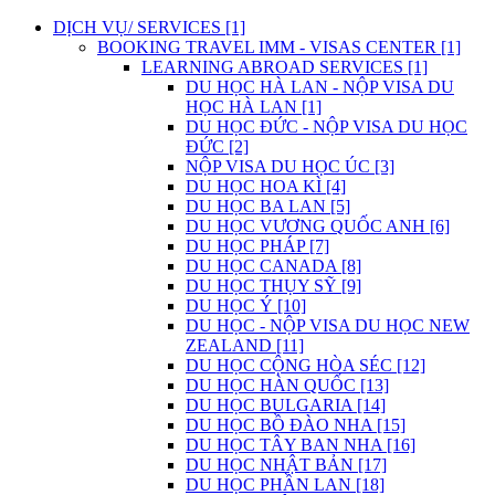
DỊCH VỤ/ SERVICES [1]
BOOKING TRAVEL IMM - VISAS CENTER [1]
LEARNING ABROAD SERVICES [1]
DU HỌC HÀ LAN - NỘP VISA DU
HỌC HÀ LAN [1]
DU HỌC ĐỨC - NỘP VISA DU HỌC
ĐỨC [2]
NỘP VISA DU HỌC ÚC [3]
DU HỌC HOA KÌ [4]
DU HỌC BA LAN [5]
DU HỌC VƯƠNG QUỐC ANH [6]
DU HỌC PHÁP [7]
DU HỌC CANADA [8]
DU HỌC THỤY SỸ [9]
DU HỌC Ý [10]
DU HỌC - NỘP VISA DU HỌC NEW
ZEALAND [11]
DU HỌC CỘNG HÒA SÉC [12]
DU HỌC HÀN QUỐC [13]
DU HỌC BULGARIA [14]
DU HỌC BỒ ĐÀO NHA [15]
DU HỌC TÂY BAN NHA [16]
DU HỌC NHẬT BẢN [17]
DU HỌC PHẦN LAN [18]