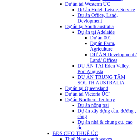
Dự án tại Westerm ÚC
Dự án Hotel, Leisue, Service
Dự án Office, Land,
Devlopment
Dự án tại South australia
Dự án tại Adelaide
Dự án 001
Dự án Farm,
Agriculture
DỰ ÁN Development /
Land/ Offices
DỰ ÁN TẠI Eden Valley,
Port Augusta
DỰ ÁN TRUNG TÂM
SOUTH AUSTRALIA
Dự án tại Queensland
Dự án tại Victoria ÚC`
Dự án Northern Teritorry
Dự án nông trại
Dự án xây dựng cầu, đường ,
cảng
Dự án nhà & chung cư, cao
ốc
BĐS CHO THUÊ ÚC
Thuê New south waves