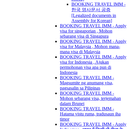
BOOKING TRAVEL IMM -
한국 영사문서 공증
[Legalized documents in
Assembly for Korean]
BOOKING TRAVEL IMM - Apply
visa for singaporian , Mohon
sebarang visa di Singapura
BOOKING TRAVEL IMM - Apply
visa for Malaysia , Mohon mana-
mana visa di Malaysia
BOOKING TRAVEL IMM - Apply
visa for Indonesia , Ajukan
permohonan visa apa pun di
Indonesia
BOOKING TRAVEL IMM -
Magsumite ng anumang visa,
pagsasalin sa Pilipinas
BOOKING TRAVEL IMM -
Mohon sebarang visa, terjemahan
dalam Brunei
BOOKING TRAVEL IMM -
Hatama vistu ruma, tradusaun iha
timor
BOOKING TRAVEL IMM - Apply