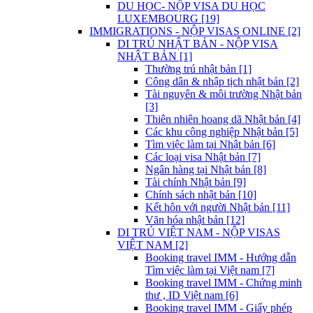
DU HỌC- NỘP VISA DU HỌC
LUXEMBOURG [19]
IMMIGRATIONS - NỘP VISAS ONLINE [2]
DI TRÚ NHẬT BẢN - NỘP VISA
NHẬT BẢN [1]
Thường trú nhật bản [1]
Công dân & nhập tịch nhật bản [2]
Tài nguyên & môi trường Nhật bản
[3]
Thiên nhiên hoang dã Nhật bản [4]
Các khu công nghiệp Nhật bản [5]
Tìm việc làm tại Nhật bản [6]
Các loại visa Nhật bản [7]
Ngân hàng tại Nhật bản [8]
Tài chính Nhật bản [9]
Chính sách nhật bản [10]
Kết hôn với người Nhật bản [11]
Văn hóa nhật bản [12]
DI TRÚ VIỆT NAM - NỘP VISAS
VIỆT NAM [2]
Booking travel IMM - Hướng dẫn
Tìm việc làm tại Việt nam [7]
Booking travel IMM - Chứng minh
thư , ID Việt nam [6]
Booking travel IMM - Giấy phép