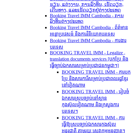
ຮຽນ, ແຕ່ງງານ, ການລົງທຶນ, ເຮັດວຽກ,
ເດີນທາງ, ແລະເຮັດວຽກຢູ່ຕ່າງປະເທດ
Booking Travel IMM Cambodia - ການ
ລົງທຶນຕ່າງປະເທດ
Booking Travel IMM Cambodia - ព័ត៌មាន
អន្តោប្រវេសន៍ និងការវិនិយោគបរទេស
Booking Travel IMM Cambodia - ការងារ
បរទេស
BOOKING TRAVEL IMM - Legalize ,
translation documents services [បកប្រែ និង​
ធ្វើ​ច្បាប់​ឯកសារ​សម្រាប់​ប្រជាជន​កម្ពុជា។]
BOOKING TRAVEL IMM - ការបក
ប្រែ និងសារការីសម្រាប់ប្រជាពលរដ្ឋខ្មែរ
នៅវៀតណាម
BOOKING TRAVEL IMM - រៀបចំ
ឯកសារស្របច្បាប់នៅស្ថាន
កុងស៊ុលវៀតណាម និងក្រសួងការ
បរទេស។
BOOKING TRAVEL IMM - ការ
ធ្វើឱ្យស្របច្បាប់ឯកសារកុងស៊ុល
អន្តរជាតិ តាមរយៈសេវាកម្មអនុញ្ញាត។