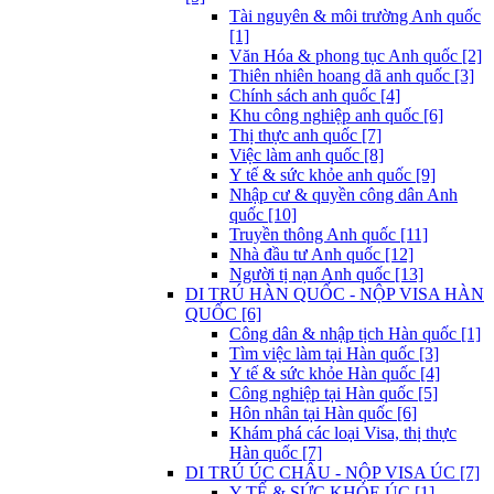
Tài nguyên & môi trường Anh quốc
[1]
Văn Hóa & phong tục Anh quốc [2]
Thiên nhiên hoang dã anh quốc [3]
Chính sách anh quốc [4]
Khu công nghiệp anh quốc [6]
Thị thực anh quốc [7]
Việc làm anh quốc [8]
Y tế & sức khỏe anh quốc [9]
Nhập cư & quyền công dân Anh
quốc [10]
Truyền thông Anh quốc [11]
Nhà đầu tư Anh quốc [12]
Người tị nạn Anh quốc [13]
DI TRÚ HÀN QUỐC - NỘP VISA HÀN
QUỐC [6]
Công dân & nhập tịch Hàn quốc [1]
Tìm việc làm tại Hàn quốc [3]
Y tế & sức khỏe Hàn quốc [4]
Công nghiệp tại Hàn quốc [5]
Hôn nhân tại Hàn quốc [6]
Khám phá các loại Visa, thị thực
Hàn quốc [7]
DI TRÚ ÚC CHÂU - NỘP VISA ÚC [7]
Y TẾ & SỨC KHỎE ÚC [1]