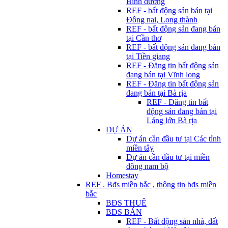
Bình dương
REF - bất động sản bán tại
Đồng nai, Long thành
REF - bất động sản đang bán
tại Cần thơ
REF - bất động sản đang bán
tại Tiền giang
REF - Đăng tin bất động sản
đang bán tại Vĩnh long
REF - Đăng tin bất động sản
đang bán tại Bà rịa
REF - Đăng tin bất
động sản đang bán tại
Láng lớn Bà rịa
DỰ ÁN
Dự án cần đầu tư tại Các tỉnh
miền tây
Dự án cần đầu tư tại miền
đông nam bộ
Homestay
REF . Bđs miền bắc , thông tin bđs miền
bắc
BĐS THUÊ
BĐS BÁN
REF - Bất động sản nhà, đất