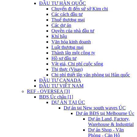
ĐẦU TƯ HÀN QUỐC
Chuyến đi đến sứ sở Kim chi
Các cách đầu tư
Thuế thương mại
Các dự án
Quyền của nhà đầu tư
Khí hậu
Văn hóa kinh doanh
Luật thương mại
Thành lập một công ty
Hồ sơ đầu tư
Vật giá, Chi phí cuộc sống
Thị thực (Visas)
Chi phí thiết lập văn phòng tại Hàn quốc
ĐẦU TƯ CANADA
ĐẦU TƯ VIỆT NAM
REF - OVERSEA [3]
BĐS Úc châu [1]
DỰ ÁN TẠI ÚC
Dự án tại New south waves ÚC
Dự án BĐS tại Melbourne Úc
Dự án Land, Factory,
Warehouse & Industrial
Dự án Shop - Văn
Phòng - Căn Hộ