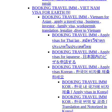
ngoài
BOOKING TRAVEL IMM - VIET NAM
VISA FOR EARTH [9]
BOOKING TRAVEL IMM - Vietnam for
Asian , apply a travel visa , business ,
investor , family visa, workpermit,
translation, legalize ,diver to Vietnam
BOOKING TRAVEL IMM - Apply
visas for Thai lan , สมัครวีซ่าทุก
ประเภทในประเทศไทย
BOOKING TRAVEL IMM - Apply
visas for japanese , 日本国内のビ
ザを申請する
BOOKING TRAVEL IMM - Apply
visas Korean - 한국어 비자를 제출
하세요
BOOKING TRAVEL IMM
KOR - 한국 내 국가에 비자
제출 [ Apply visas in Korea]
BOOKING TRAVEL IMM
KOR - 한국 번역 및 공증 [
Translation and Notorized in
Korea]