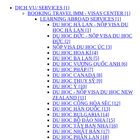
DỊCH VỤ/ SERVICES [1]
BOOKING TRAVEL IMM - VISAS CENTER [1]
LEARNING ABROAD SERVICES [1]
DU HỌC HÀ LAN - NỘP VISA DU
HỌC HÀ LAN [1]
DU HỌC ĐỨC - NỘP VISA DU HỌC
ĐỨC [2]
NỘP VISA DU HỌC ÚC [3]
DU HỌC HOA KÌ [4]
DU HỌC BA LAN [5]
DU HỌC VƯƠNG QUỐC ANH [6]
DU HỌC PHÁP [7]
DU HỌC CANADA [8]
DU HỌC THỤY SỸ [9]
DU HỌC Ý [10]
DU HỌC - NỘP VISA DU HỌC NEW
ZEALAND [11]
DU HỌC CỘNG HÒA SÉC [12]
DU HỌC HÀN QUỐC [13]
DU HỌC BULGARIA [14]
DU HỌC BỒ ĐÀO NHA [15]
DU HỌC TÂY BAN NHA [16]
DU HỌC NHẬT BẢN [17]
DU HỌC PHẦN LAN [18]