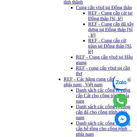
tỉnh thành
Cung cấp vlxd tại Đồng tháp
REF - Cung cấp cát tại
Đồng tháp [Sỉ, lẻ]
REF - Cung cấp đá xây
dựng tại Đồng tháp [Sỉ
, lẻ]
REF - Cung cấp cừ
tràm tại Đồng tháp [Sỉ,
lẻ]
REF - Cung cấp vlxd tại Hậu
giang
REF - cung cấp vlxd tại cần
thơ
REF - Các hãng cung cấp Vlxd tại
phía nam , Việt nam
Danh sách các công ty cung
cấp Cát cho công trình phía
nam
Danh sách các công ty cung
cấp đá cho công trình phía
nam
Danh sách các công ty cung
cấp bê tông cho công trình
phía nam