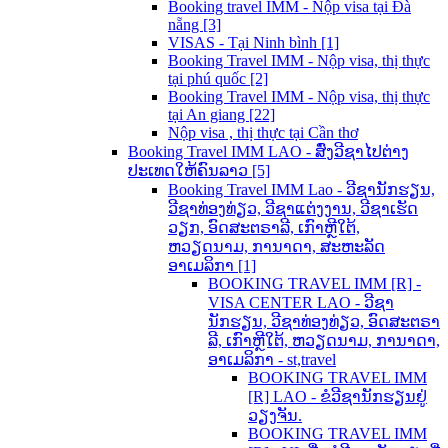
Booking travel IMM - Nộp visa tại Đà
nẵng [3]
VISAS - Tại Ninh bình [1]
Booking Travel IMM - Nộp visa, thị thực
tại phú quốc [2]
Booking Travel IMM - Nộp visa, thị thực
tại An giang [22]
Nộp visa , thị thực tại Cần thơ
Booking Travel IMM LAO - ສົ່ງວີຊາໄປຕ່າງ
ປະເທດໃຫ້ຄົນລາວ [5]
Booking Travel IMM Lao - ວີຊານັກຮຽນ,
ວີຊາທ່ອງທ່ຽວ, ວີຊາແຕ່ງງານ, ວີຊາເຮັດ
ວຽກ, ອົດສະຕຣາລີ, ເກົາຫຼີໃຕ້,
ຫວຽດນາມ, ການາດາ, ສະຫະລັດ
ອາເມລິກາ [1]
BOOKING TRAVEL IMM [R] -
VISA CENTER LAO - ວີຊາ
ນັກຮຽນ, ວີຊາທ່ອງທ່ຽວ, ອົດສະຕຣາ
ລີ, ເກົາຫຼີໃຕ້, ຫວຽດນາມ, ການາດາ,
ອາເມລິກາ - st,travel
BOOKING TRAVEL IMM
[R] LAO - ຂໍວີຊານັກຮຽນຢູ່
ວຽງຈັນ.
BOOKING TRAVEL IMM