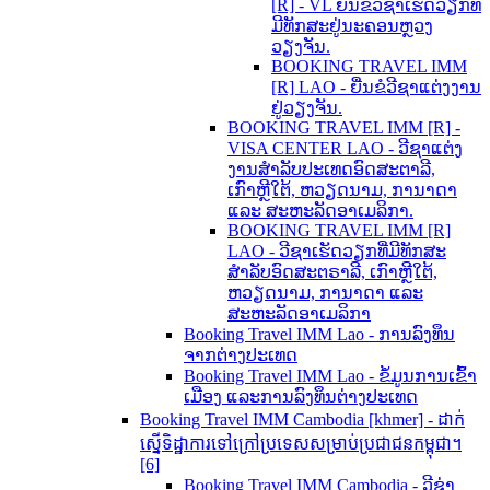
[R] - VL ຍື່ນຂໍວີຊາເຮັດວຽກທີ່
ມີທັກສະຢູ່ນະຄອນຫຼວງ
ວຽງຈັນ.
BOOKING TRAVEL IMM
[R] LAO - ຍື່ນຂໍວີຊາແຕ່ງງານ
ຢູ່ວຽງຈັນ.
BOOKING TRAVEL IMM [R] -
VISA CENTER LAO - ວີຊາແຕ່ງ
ງານສຳລັບປະເທດອົດສະຕາລີ,
ເກົາຫຼີໃຕ້, ຫວຽດນາມ, ການາດາ
ແລະ ສະຫະລັດອາເມລິກາ.
BOOKING TRAVEL IMM [R]
LAO - ວີຊາເຮັດວຽກທີ່ມີທັກສະ
ສຳລັບອົດສະຕຣາລີ, ເກົາຫຼີໃຕ້,
ຫວຽດນາມ, ການາດາ ແລະ
ສະຫະລັດອາເມລິກາ
Booking Travel IMM Lao - ການລົງທຶນ
ຈາກຕ່າງປະເທດ
Booking Travel IMM Lao - ຂໍ້ມູນການເຂົ້າ
ເມືອງ ແລະການລົງທຶນຕ່າງປະເທດ
Booking Travel IMM Cambodia [khmer] - ដាក់
ស្នើទិដ្ឋាការទៅក្រៅប្រទេសសម្រាប់ប្រជាជនកម្ពុជា។
[6]
Booking Travel IMM Cambodia - ວີຊ່າ