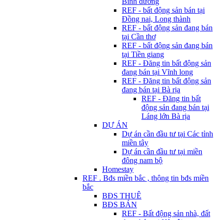
Bình dương
REF - bất động sản bán tại
Đồng nai, Long thành
REF - bất động sản đang bán
tại Cần thơ
REF - bất động sản đang bán
tại Tiền giang
REF - Đăng tin bất động sản
đang bán tại Vĩnh long
REF - Đăng tin bất động sản
đang bán tại Bà rịa
REF - Đăng tin bất
động sản đang bán tại
Láng lớn Bà rịa
DỰ ÁN
Dự án cần đầu tư tại Các tỉnh
miền tây
Dự án cần đầu tư tại miền
đông nam bộ
Homestay
REF . Bđs miền bắc , thông tin bđs miền
bắc
BĐS THUÊ
BĐS BÁN
REF - Bất động sản nhà, đất