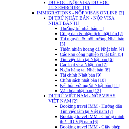
DU HỌC- NỘP VISA DU HỌC
LUXEMBOURG [19]
IMMIGRATIONS - NỘP VISAS ONLINE [2]
DI TRÚ NHẬT BẢN - NỘP VISA
NHẬT BẢN [1]
Thường trú nhật bản [1]
Công dân & nhập tịch nhật bản [2]
Tài nguyên & môi trường Nhật bản
[3]
Thiên nhiên hoang dã Nhật bản [4]
Các khu công nghiệp Nhật bản [5]
Tìm việc làm tại Nhật bản [6]
Các loại visa Nhật bản [7]
Ngân hàng tại Nhật bản [8]
Tài chính Nhật bản [9]
Chính sách nhật bản [10]
Kết hôn với người Nhật bản [11]
Văn hóa nhật bản [12]
DI TRÚ VIỆT NAM - NỘP VISAS
VIỆT NAM [2]
Booking travel IMM - Hướng dẫn
Tìm việc làm tại Việt nam [7]
Booking travel IMM - Chứng minh
thư , ID Việt nam [6]
Booking travel IMM - Giấy phép