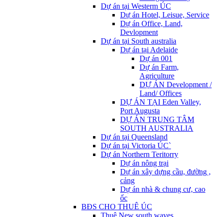
Dự án tại Westerm ÚC
Dự án Hotel, Leisue, Service
Dự án Office, Land,
Devlopment
Dự án tại South australia
Dự án tại Adelaide
Dự án 001
Dự án Farm,
Agriculture
DỰ ÁN Development /
Land/ Offices
DỰ ÁN TẠI Eden Valley,
Port Augusta
DỰ ÁN TRUNG TÂM
SOUTH AUSTRALIA
Dự án tại Queensland
Dự án tại Victoria ÚC`
Dự án Northern Teritorry
Dự án nông trại
Dự án xây dựng cầu, đường ,
cảng
Dự án nhà & chung cư, cao
ốc
BĐS CHO THUÊ ÚC
Thuê New south waves