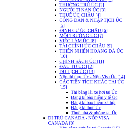
THƯỜNG TRÚ ÚC [2]
NGƯỜI TỊ NẠN ÚC [3]
THUẾ ÚC CHÂU [4]
CÔNG DÂN & NHẬP TỊCH ÚC
[5]
ĐỊNH CƯ ÚC CHÂU [6]
MÔI TRƯỜNG ÚC [7]
VIỆC LÀM ÚC [8]
TÀI CHÍNH ÚC CHÂU [9]
THIÊN NHIÊN HOANG DÃ ÚC
[10]
CHÍNH SÁCH ÚC [11]
ĐẦU TƯ ÚC [12]
DU LỊCH ÚC [13]
Nộp thị thực Úc - Nộp Visa Úc [14]
CÁC TIỆN TÍCH KHÁC TẠI ÚC
[15]
Thi bằng lái xe hơi tại Úc
Đăng kí bảo hiểm y tế Úc
Đăng kí bảo hiểm xã hội
Đăng kí thuế Úc
Thuê nhà & phòng tại Úc
DI TRÚ CANADA - NỘP VISA
CANADA [8]