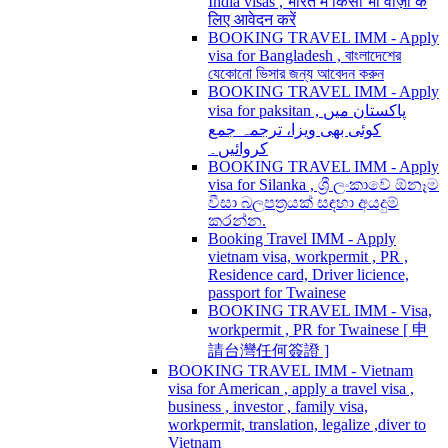
India visas , भारत में किसी भी वीज़ा के
लिए आवेदन करें
BOOKING TRAVEL IMM - Apply
visa for Bangladesh , বাংলাদেশের
যেকোনো ভিসার জন্য আবেদন করুন
BOOKING TRAVEL IMM - Apply
visa for paksitan , پاکستان میں
کوئی بھی ویزا، ترجمہ جمع
کروائیں۔
BOOKING TRAVEL IMM - Apply
visa for Silanka , ශ්‍රී ලංකාවේ ඕනෑම
වීසා බලපත්‍රයක් සඳහා අයදුම්
කරන්න.
Booking Travel IMM - Apply
vietnam visa, workpermit , PR ,
Residence card, Driver licience,
passport for Twainese
BOOKING TRAVEL IMM - Visa,
workpermit , PR for Twainese [ 申
請台灣任何簽證 ]
BOOKING TRAVEL IMM - Vietnam
visa for American , apply a travel visa ,
business , investor , family visa,
workpermit, translation, legalize ,diver to
Vietnam