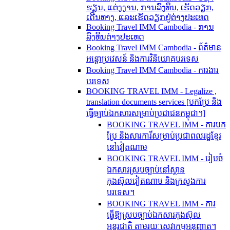
ຮຽນ, ແຕ່ງງານ, ການລົງທຶນ, ເຮັດວຽກ,
ເດີນທາງ, ແລະເຮັດວຽກຢູ່ຕ່າງປະເທດ
Booking Travel IMM Cambodia - ການ
ລົງທຶນຕ່າງປະເທດ
Booking Travel IMM Cambodia - ព័ត៌មាន
អន្តោប្រវេសន៍ និងការវិនិយោគបរទេស
Booking Travel IMM Cambodia - ការងារ
បរទេស
BOOKING TRAVEL IMM - Legalize ,
translation documents services [បកប្រែ និង​
ធ្វើ​ច្បាប់​ឯកសារ​សម្រាប់​ប្រជាជន​កម្ពុជា។]
BOOKING TRAVEL IMM - ការបក
ប្រែ និងសារការីសម្រាប់ប្រជាពលរដ្ឋខ្មែរ
នៅវៀតណាម
BOOKING TRAVEL IMM - រៀបចំ
ឯកសារស្របច្បាប់នៅស្ថាន
កុងស៊ុលវៀតណាម និងក្រសួងការ
បរទេស។
BOOKING TRAVEL IMM - ការ
ធ្វើឱ្យស្របច្បាប់ឯកសារកុងស៊ុល
អន្តរជាតិ តាមរយៈសេវាកម្មអនុញ្ញាត។