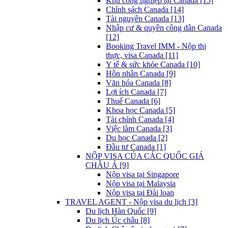
Khu công nghiệp tại Canada [15]
Chính sách Canada [14]
Tài nguyên Canada [13]
Nhập cư & quyền công dân Canada
[12]
Booking Travel IMM - Nộp thị
thực, visa Canada [11]
Y tế & sức khỏe Canada [10]
Hôn nhân Canada [9]
Văn hóa Canada [8]
Lợi ích Canada [7]
Thuế Canada [6]
Khoa học Canada [5]
Tài chính Canada [4]
Việc làm Canada [3]
Du học Canada [2]
Đầu tư Canada [1]
NỘP VISA CỦA CÁC QUỐC GIÁ
CHÂU Á [9]
Nộp visa tại Singapore
Nộp visa tại Malaysia
Nộp visa tại Đài loan
TRAVEL AGENT - Nộp visa du lịch [3]
Du lịch Hàn Quốc [9]
Du lịch Úc châu [8]