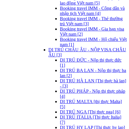
lao động Việt nam [5]
Booking travel IMM - Công dân và
nhập tịch Việt nam [4]
Booking travel IMM - Thẻ thường
trú Việt nam [3]
Booking travel IMM - Gia hạn visa
Việt nam [2]
Booking travel IMM - Hộ chiếu Việt
nam [1]
DI TRÚ CHÂU ÂU - NỘP VISA CHÂU
ÂU [3]
DI TRÚ ĐỨC - Nộp thị thực đức
[1]
DI TRÚ BA LAN - Nộp thị thực ba
lan [2]
DI TRÚ HÀ LAN [Thị thực hà lan]
- [3]
DI TRÚ PHÁP - Nộp thị thực pháp
[4]
DI TRÚ MALTA [thị thực Malta]
[5]
DI TRÚ NGA [Thị thực nga] [6]
DI TRÚ ITALIA [Thị thực Italia]
[7]
DI TRÚ HY LẠP [Thị thực hy lạp]