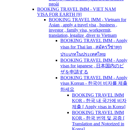
ngoài
BOOKING TRAVEL IMM - VIET NAM
VISA FOR EARTH [9]
BOOKING TRAVEL IMM - Vietnam for
Asian , apply a travel visa , business ,
investor , family visa, workpermit,
translation, legalize ,diver to Vietnam
BOOKING TRAVEL IMM - Apply
visas for Thai lan , สมัครวีซ่าทุก
ประเภทในประเทศไทย
BOOKING TRAVEL IMM - Apply
visas for japanese , 日本国内のビ
ザを申請する
BOOKING TRAVEL IMM - Apply
visas Korean - 한국어 비자를 제출
하세요
BOOKING TRAVEL IMM
KOR - 한국 내 국가에 비자
제출 [ Apply visas in Korea]
BOOKING TRAVEL IMM
KOR - 한국 번역 및 공증 [
Translation and Notorized in
Korea]