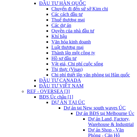
ĐẦU TƯ HÀN QUỐC
Chuyến đi đến sứ sở Kim chi
Các cách đầu tư
Thuế thương mại
Các dự án
Quyền của nhà đầu tư
Khí hậu
Văn hóa kinh doanh
Luật thương mại
Thành lập một công ty
Hồ sơ đầu tư
Vật giá, Chi phí cuộc sống
Thị thực (Visas)
Chi phí thiết lập văn phòng tại Hàn quốc
ĐẦU TƯ CANADA
ĐẦU TƯ VIỆT NAM
REF - OVERSEA [3]
BĐS Úc châu [1]
DỰ ÁN TẠI ÚC
Dự án tại New south waves ÚC
Dự án BĐS tại Melbourne Úc
Dự án Land, Factory,
Warehouse & Industrial
Dự án Shop - Văn
Phòng - Căn Hộ