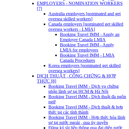
EMPLOYERS - NOMINATION WORKERS
[7]
Australia employers [nominated and get
oversea skilled workers]
Canada employers [nominated get skilled
oversea workers - LMIA]
Booking Travel IMM - Apply an
Employer Canada LMIA
Booking Travel IMM - Apply
LMIA for employees
Booking Travel IMM - LMIA
Canada Procedures
Korea employers [nominated get skilled
oversea workers]
DỊCH THUẬT , CÔNG CHỨNG & HỢP
THỨC [8]
Booking Travel IMM - Dịch vụ chứng
nhận lãnh sự tại HCM & Hà Nội
Booking Travel IMM - Dịch thuật đa ngôn
ngữ
Booking Travel IMM - Dịch thuật & hợp
thức tại các tỉnh thành
Booking Travel IMM - Hợp thức hóa lãnh
sự tại nước ngoài , qua ủy quyền
Đăng ký tài liệu thông qua đại diện nước