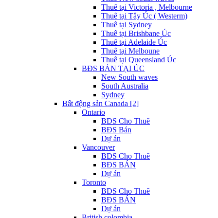
Thuê tại Victoria , Melbourne
Thuê tại Tây Úc ( Westerm)
Thuê tại Sydney
Thuê tại Brishbane Úc
Thuê tại Adelaide Úc
Thuê tại Melboune
Thuê tại Queensland Úc
BĐS BÁN TẠI ÚC
New South waves
South Australia
Sydney
Bất động sản Canada [2]
Ontario
BDS Cho Thuê
BĐS Bán
Dự án
Vancouver
BDS Cho Thuê
BĐS BÁN
Dự án
Toronto
BDS Cho Thuê
BĐS BÁN
Dự án
British colombia