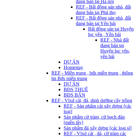
đang bán tại Hà nội
REF - Bất động sản nhà, đất
đang bán tại Phú thọ
REF - Bất động sản nhà, đất
đang bán tại Yên bái
Bất động sản tại Huyện
lục yên , Yên bái
REF - Nhà đất
đang bán tại
Huyện lục yên,
yên bái
DỰ ÁN
Homestay
REF - Miền trung , bđs miền trung , thông
tin Bđs miền trung
DỰ ÁN
BĐS THUÊ
BĐS BÁN
REF - Vlxd cát, đá, dinh dưỡng cây trồng
REF - Sản phẩm cát xây dựng [các
loại]
Sản phẩm cừ tràm, cừ bạch đàn
[miền tây]
Sản phẩm đá xây dựng [các loại sỉ]
REF - Vlxd cát , đá, cừ tràm các