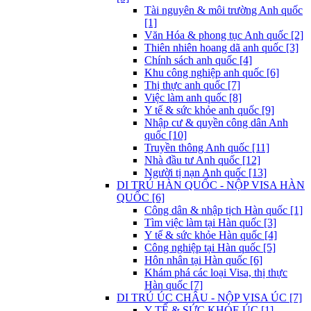
Tài nguyên & môi trường Anh quốc
[1]
Văn Hóa & phong tục Anh quốc [2]
Thiên nhiên hoang dã anh quốc [3]
Chính sách anh quốc [4]
Khu công nghiệp anh quốc [6]
Thị thực anh quốc [7]
Việc làm anh quốc [8]
Y tế & sức khỏe anh quốc [9]
Nhập cư & quyền công dân Anh
quốc [10]
Truyền thông Anh quốc [11]
Nhà đầu tư Anh quốc [12]
Người tị nạn Anh quốc [13]
DI TRÚ HÀN QUỐC - NỘP VISA HÀN
QUỐC [6]
Công dân & nhập tịch Hàn quốc [1]
Tìm việc làm tại Hàn quốc [3]
Y tế & sức khỏe Hàn quốc [4]
Công nghiệp tại Hàn quốc [5]
Hôn nhân tại Hàn quốc [6]
Khám phá các loại Visa, thị thực
Hàn quốc [7]
DI TRÚ ÚC CHÂU - NỘP VISA ÚC [7]
Y TẾ & SỨC KHỎE ÚC [1]