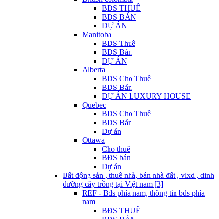
BĐS THUÊ
BĐS BÁN
DỰ ÁN
Manitoba
BDS Thuê
BĐS Bán
DỰ ÁN
Alberta
BDS Cho Thuê
BDS Bán
DỰ ÁN LUXURY HOUSE
Quebec
BDS Cho Thuê
BDS Bán
Dự án
Ottawa
Cho thuê
BĐS bán
Dự án
Bất động sản , thuê nhà, bán nhà đất , vlxd , dinh
dưỡng cây trồng tại Việt nam [3]
REF - Bđs phía nam, thông tin bđs phía
nam
BĐS THUÊ