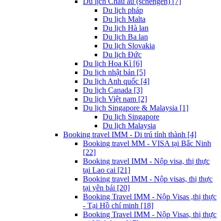
Du lịch Châu âu (schengen) [7]
Du lịch pháp
Du lịch Malta
Du lịch Hà lan
Du lịch Ba lan
Du lịch Slovakia
Du lịch Đức
Du lịch Hoa Kì [6]
Du lịch nhật bản [5]
Du lịch Anh quốc [4]
Du lịch Canada [3]
Du lịch Việt nam [2]
Du lịch Singapore & Malaysia [1]
Du lịch Singapore
Du lịch Malaysia
Booking travel IMM - Di trú tỉnh thành [4]
Booking travel MM - VISA tại Bắc Ninh
[22]
Booking travel IMM - Nộp visa, thị thực
tại Lao cai [21]
Booking travel IMM - Nộp visas, thị thực
tại yên bái [20]
Booking Travel IMM - Nộp Visas ,thị thực
- Tại Hồ chí minh [18]
Booking Travel IMM - Nộp Visas, thị thực