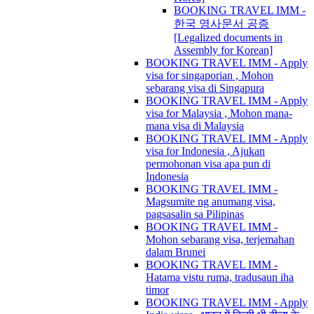
BOOKING TRAVEL IMM -
한국 영사문서 공증
[Legalized documents in
Assembly for Korean]
BOOKING TRAVEL IMM - Apply
visa for singaporian , Mohon
sebarang visa di Singapura
BOOKING TRAVEL IMM - Apply
visa for Malaysia , Mohon mana-
mana visa di Malaysia
BOOKING TRAVEL IMM - Apply
visa for Indonesia , Ajukan
permohonan visa apa pun di
Indonesia
BOOKING TRAVEL IMM -
Magsumite ng anumang visa,
pagsasalin sa Pilipinas
BOOKING TRAVEL IMM -
Mohon sebarang visa, terjemahan
dalam Brunei
BOOKING TRAVEL IMM -
Hatama vistu ruma, tradusaun iha
timor
BOOKING TRAVEL IMM - Apply