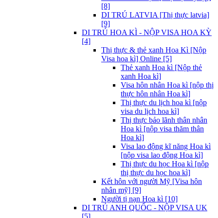
[8]
DI TRÚ LATVIA [Thị thực latvia]
[9]
DI TRÚ HOA KÌ - NỘP VISA HOA KỲ
[4]
Thị thực & thẻ xanh Hoa Kì [Nộp
Visa hoa kì] Online [5]
Thẻ xanh Hoa kì [Nộp thẻ
xanh Hoa kì]
Visa hôn nhân Hoa kì [nộp thị
thực hôn nhân Hoa kì]
Thị thực du lịch hoa kì [nộp
visa du lịch hoa kì]
Thị thực bảo lãnh thân nhân
Hoa kì [nộp visa thăm thân
Hoa kì]
Visa lao động kĩ năng Hoa kì
[nộp visa lao động Hoa kì]
Thị thực du học Hoa kì [nộp
thị thực du học hoa kì]
Kết hôn với người Mỹ [Visa hôn
nhân mỹ] [9]
Người tị nạn Hoa kì [10]
DI TRÚ ANH QUỐC - NỘP VISA UK
[5]