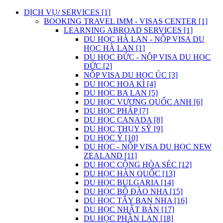
DỊCH VỤ/ SERVICES [1]
BOOKING TRAVEL IMM - VISAS CENTER [1]
LEARNING ABROAD SERVICES [1]
DU HỌC HÀ LAN - NỘP VISA DU
HỌC HÀ LAN [1]
DU HỌC ĐỨC - NỘP VISA DU HỌC
ĐỨC [2]
NỘP VISA DU HỌC ÚC [3]
DU HỌC HOA KÌ [4]
DU HỌC BA LAN [5]
DU HỌC VƯƠNG QUỐC ANH [6]
DU HỌC PHÁP [7]
DU HỌC CANADA [8]
DU HỌC THỤY SỸ [9]
DU HỌC Ý [10]
DU HỌC - NỘP VISA DU HỌC NEW
ZEALAND [11]
DU HỌC CỘNG HÒA SÉC [12]
DU HỌC HÀN QUỐC [13]
DU HỌC BULGARIA [14]
DU HỌC BỒ ĐÀO NHA [15]
DU HỌC TÂY BAN NHA [16]
DU HỌC NHẬT BẢN [17]
DU HỌC PHẦN LAN [18]