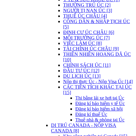
THƯỜNG TRÚ ÚC [2]
NGƯỜI TỊ NẠN ÚC [3]
THUẾ ÚC CHÂU [4]
CÔNG DÂN & NHẬP TỊCH ÚC
[5]
ĐỊNH CƯ ÚC CHÂU [6]
MÔI TRƯỜNG ÚC [7]
VIỆC LÀM ÚC [8]
TÀI CHÍNH ÚC CHÂU [9]
THIÊN NHIÊN HOANG DÃ ÚC
[10]
CHÍNH SÁCH ÚC [11]
ĐẦU TƯ ÚC [12]
DU LỊCH ÚC [13]
Nộp thị thực Úc - Nộp Visa Úc [14]
CÁC TIỆN TÍCH KHÁC TẠI ÚC
[15]
Thi bằng lái xe hơi tại Úc
Đăng kí bảo hiểm y tế Úc
Đăng kí bảo hiểm xã hội
Đăng kí thuế Úc
Thuê nhà & phòng tại Úc
DI TRÚ CANADA - NỘP VISA
CANADA [8]