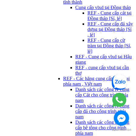
tỉnh thành
Cung cấp vlxd tại Đồng tháp
REF - Cung cấp cát tại
Đồng tháp [Sỉ, lẻ]
REF - Cung cấp đá xây
dựng tại Đồng tháp [Sỉ
, lẻ]
REF - Cung cấp cừ
tràm tại Đồng tháp [Sỉ,
lẻ]
REF - Cung cấp vlxd tại Hậu
giang
REF - cung cấp vlxd tại cần
thơ
REF - Các hãng cung cấp Vlxd tại
phía nam , Việt nam
Danh sách các công ty cung
cấp Cát cho công trình phía
nam
Danh sách các công ty cung
cấp đá cho công trình phía
nam
Danh sách các công ty cung
cấp bê tông cho công trình
phía nam