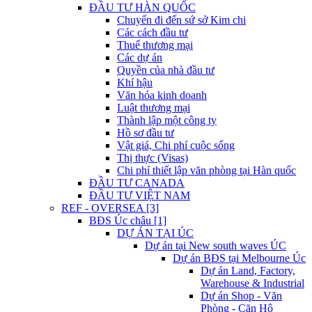
ĐẦU TƯ HÀN QUỐC
Chuyến đi đến sứ sở Kim chi
Các cách đầu tư
Thuế thương mại
Các dự án
Quyền của nhà đầu tư
Khí hậu
Văn hóa kinh doanh
Luật thương mại
Thành lập một công ty
Hồ sơ đầu tư
Vật giá, Chi phí cuộc sống
Thị thực (Visas)
Chi phí thiết lập văn phòng tại Hàn quốc
ĐẦU TƯ CANADA
ĐẦU TƯ VIỆT NAM
REF - OVERSEA [3]
BĐS Úc châu [1]
DỰ ÁN TẠI ÚC
Dự án tại New south waves ÚC
Dự án BĐS tại Melbourne Úc
Dự án Land, Factory,
Warehouse & Industrial
Dự án Shop - Văn
Phòng - Căn Hộ