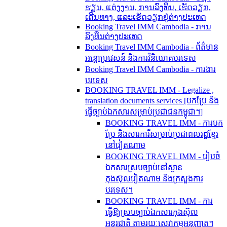
ຮຽນ, ແຕ່ງງານ, ການລົງທຶນ, ເຮັດວຽກ,
ເດີນທາງ, ແລະເຮັດວຽກຢູ່ຕ່າງປະເທດ
Booking Travel IMM Cambodia - ການ
ລົງທຶນຕ່າງປະເທດ
Booking Travel IMM Cambodia - ព័ត៌មាន
អន្តោប្រវេសន៍ និងការវិនិយោគបរទេស
Booking Travel IMM Cambodia - ការងារ
បរទេស
BOOKING TRAVEL IMM - Legalize ,
translation documents services [បកប្រែ និង​
ធ្វើ​ច្បាប់​ឯកសារ​សម្រាប់​ប្រជាជន​កម្ពុជា។]
BOOKING TRAVEL IMM - ការបក
ប្រែ និងសារការីសម្រាប់ប្រជាពលរដ្ឋខ្មែរ
នៅវៀតណាម
BOOKING TRAVEL IMM - រៀបចំ
ឯកសារស្របច្បាប់នៅស្ថាន
កុងស៊ុលវៀតណាម និងក្រសួងការ
បរទេស។
BOOKING TRAVEL IMM - ការ
ធ្វើឱ្យស្របច្បាប់ឯកសារកុងស៊ុល
អន្តរជាតិ តាមរយៈសេវាកម្មអនុញ្ញាត។