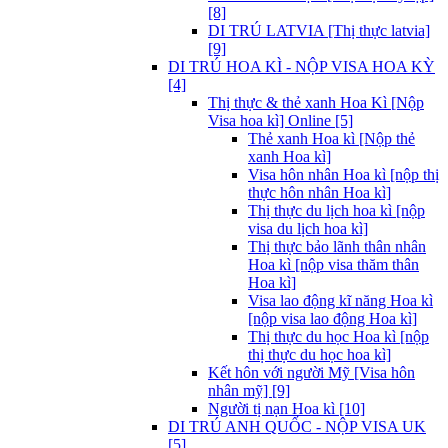
[8]
DI TRÚ LATVIA [Thị thực latvia]
[9]
DI TRÚ HOA KÌ - NỘP VISA HOA KỲ
[4]
Thị thực & thẻ xanh Hoa Kì [Nộp
Visa hoa kì] Online [5]
Thẻ xanh Hoa kì [Nộp thẻ
xanh Hoa kì]
Visa hôn nhân Hoa kì [nộp thị
thực hôn nhân Hoa kì]
Thị thực du lịch hoa kì [nộp
visa du lịch hoa kì]
Thị thực bảo lãnh thân nhân
Hoa kì [nộp visa thăm thân
Hoa kì]
Visa lao động kĩ năng Hoa kì
[nộp visa lao động Hoa kì]
Thị thực du học Hoa kì [nộp
thị thực du học hoa kì]
Kết hôn với người Mỹ [Visa hôn
nhân mỹ] [9]
Người tị nạn Hoa kì [10]
DI TRÚ ANH QUỐC - NỘP VISA UK
[5]