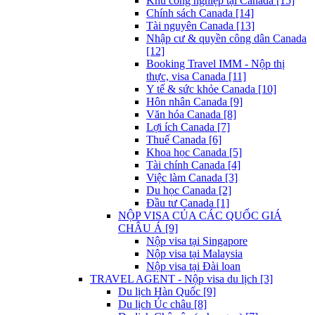
Khu công nghiệp tại Canada [15]
Chính sách Canada [14]
Tài nguyên Canada [13]
Nhập cư & quyền công dân Canada
[12]
Booking Travel IMM - Nộp thị
thực, visa Canada [11]
Y tế & sức khỏe Canada [10]
Hôn nhân Canada [9]
Văn hóa Canada [8]
Lợi ích Canada [7]
Thuế Canada [6]
Khoa học Canada [5]
Tài chính Canada [4]
Việc làm Canada [3]
Du học Canada [2]
Đầu tư Canada [1]
NỘP VISA CỦA CÁC QUỐC GIÁ
CHÂU Á [9]
Nộp visa tại Singapore
Nộp visa tại Malaysia
Nộp visa tại Đài loan
TRAVEL AGENT - Nộp visa du lịch [3]
Du lịch Hàn Quốc [9]
Du lịch Úc châu [8]