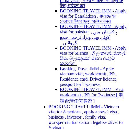
India visas , भारत में किसी भी वीज़ा के
लिए आवेदन करें
BOOKING TRAVEL IMM - Apply
visa for Bangladesh , বাংলাদেশের
যেকোনো ভিসার জন্য আবেদন করুন
BOOKING TRAVEL IMM - Apply
visa for paksitan , پاکستان میں
کوئی بھی ویزا، ترجمہ جمع
کروائیں۔
BOOKING TRAVEL IMM - Apply
visa for Silanka , ශ්‍රී ලංකාවේ ඕනෑම
වීසා බලපත්‍රයක් සඳහා අයදුම්
කරන්න.
Booking Travel IMM - Apply
vietnam visa, workpermit , PR ,
Residence card, Driver licience,
passport for Twainese
BOOKING TRAVEL IMM - Visa,
workpermit , PR for Twainese [ 申
請台灣任何簽證 ]
BOOKING TRAVEL IMM - Vietnam
visa for American , apply a travel visa ,
business , investor , family visa,
workpermit, translation, legalize ,diver to
Vietnam