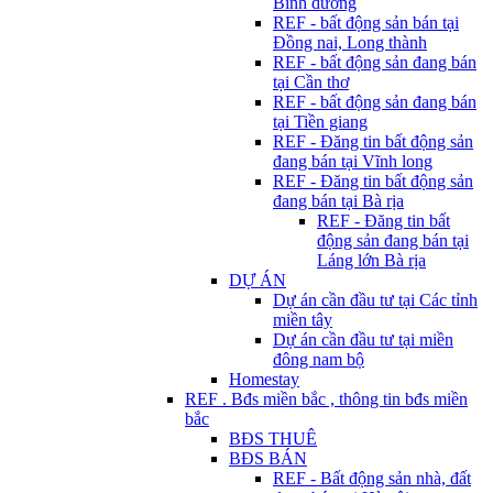
Bình dương
REF - bất động sản bán tại
Đồng nai, Long thành
REF - bất động sản đang bán
tại Cần thơ
REF - bất động sản đang bán
tại Tiền giang
REF - Đăng tin bất động sản
đang bán tại Vĩnh long
REF - Đăng tin bất động sản
đang bán tại Bà rịa
REF - Đăng tin bất
động sản đang bán tại
Láng lớn Bà rịa
DỰ ÁN
Dự án cần đầu tư tại Các tỉnh
miền tây
Dự án cần đầu tư tại miền
đông nam bộ
Homestay
REF . Bđs miền bắc , thông tin bđs miền
bắc
BĐS THUÊ
BĐS BÁN
REF - Bất động sản nhà, đất