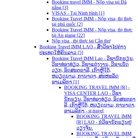
Booking travel IMM - Nộp visa tại Đà
nẵng [3]
VISAS - Tại Ninh bình [1]
Booking Travel IMM - Nộp visa, thị thực
tại phú quốc [2]
Booking Travel IMM - Nộp visa, thị thực
tại An giang [22]
Nộp visa , thị thực tại Cần thơ
Booking Travel IMM LAO - ສົ່ງວີຊາໄປຕ່າງ
ປະເທດໃຫ້ຄົນລາວ [5]
Booking Travel IMM Lao - ວີຊານັກຮຽນ,
ວີຊາທ່ອງທ່ຽວ, ວີຊາແຕ່ງງານ, ວີຊາເຮັດ
ວຽກ, ອົດສະຕຣາລີ, ເກົາຫຼີໃຕ້,
ຫວຽດນາມ, ການາດາ, ສະຫະລັດ
ອາເມລິກາ [1]
BOOKING TRAVEL IMM [R] -
VISA CENTER LAO - ວີຊາ
ນັກຮຽນ, ວີຊາທ່ອງທ່ຽວ, ອົດສະຕຣາ
ລີ, ເກົາຫຼີໃຕ້, ຫວຽດນາມ, ການາດາ,
ອາເມລິກາ - st,travel
BOOKING TRAVEL IMM
[R] LAO - ຂໍວີຊານັກຮຽນຢູ່
ວຽງຈັນ.
BOOKING TRAVEL IMM