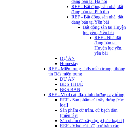
đang bán tại Hà nội
REF - Bất động sản nhà, đất
đang bán tại Phú thọ
REF - Bất động sản nhà, đất
đang bán tại Yên bái
Bất động sản tại Huyện
lục yên , Yên bái
REF - Nhà đất
đang bán tại
Huyện lục yên,
yên bái
DỰ ÁN
Homestay
REF - Miền trung , bđs miền trung , thông
tin Bđs miền trung
DỰ ÁN
BĐS THUÊ
BĐS BÁN
REF - Vlxd cát, đá, dinh dưỡng cây trồng
REF - Sản phẩm cát xây dựng [các
loại]
Sản phẩm cừ tràm, cừ bạch đàn
[miền tây]
Sản phẩm đá xây dựng [các loại sỉ]
REF - Vlxd cát , đá, cừ tràm các