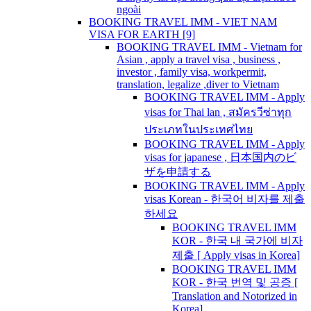
ngoài
BOOKING TRAVEL IMM - VIET NAM
VISA FOR EARTH [9]
BOOKING TRAVEL IMM - Vietnam for
Asian , apply a travel visa , business ,
investor , family visa, workpermit,
translation, legalize ,diver to Vietnam
BOOKING TRAVEL IMM - Apply
visas for Thai lan , สมัครวีซ่าทุก
ประเภทในประเทศไทย
BOOKING TRAVEL IMM - Apply
visas for japanese , 日本国内のビ
ザを申請する
BOOKING TRAVEL IMM - Apply
visas Korean - 한국어 비자를 제출
하세요
BOOKING TRAVEL IMM
KOR - 한국 내 국가에 비자
제출 [ Apply visas in Korea]
BOOKING TRAVEL IMM
KOR - 한국 번역 및 공증 [
Translation and Notorized in
Korea]