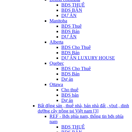
BĐS THUÊ
BĐS BÁN
DỰ ÁN
Manitoba
BDS Thuê
BĐS Bán
DỰ ÁN
Alberta
BDS Cho Thuê
BDS Bán
DỰ ÁN LUXURY HOUSE
Quebec
BDS Cho Thuê
BDS Bán
Dự án
Ottawa
Cho thuê
BĐS bán
Dự án
Bất động sản , thuê nhà, bán nhà đất , vlxd , dinh
dưỡng cây trồng tại Việt nam [3]
REF - Bđs phía nam, thông tin bđs phía
nam
BĐS THUÊ