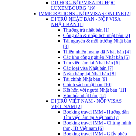
DU HỌC- NỘP VISA DU HỌC
LUXEMBOURG [19]
IMMIGRATIONS - NỘP VISAS ONLINE [2]
DI TRÚ NHẬT BẢN - NỘP VISA
NHẬT BẢN [1]
Thường trú nhật bản [1]
Công dân & nhập tịch nhật bản [2]
Tài nguyên & môi trường Nhật bản
[3]
Thiên nhiên hoang dã Nhật bản [4]
Các khu công nghiệp Nhật bản [5]
Tìm việc làm tại Nhật bản [6]
Các loại visa Nhật bản [7]
Ngân hàng tại Nhật bản [8]
Tài chính Nhật bản [9]
Chính sách nhật bản [10]
Kết hôn với người Nhật bản [11]
Văn hóa nhật bản [12]
DI TRÚ VIỆT NAM - NỘP VISAS
VIỆT NAM [2]
Booking travel IMM - Hướng dẫn
Tìm việc làm tại Việt nam [7]
Booking travel IMM - Chứng minh
thư , ID Việt nam [6]
Booking travel IMM - Giấy phép