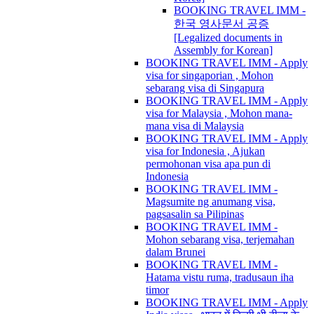
BOOKING TRAVEL IMM -
한국 영사문서 공증
[Legalized documents in
Assembly for Korean]
BOOKING TRAVEL IMM - Apply
visa for singaporian , Mohon
sebarang visa di Singapura
BOOKING TRAVEL IMM - Apply
visa for Malaysia , Mohon mana-
mana visa di Malaysia
BOOKING TRAVEL IMM - Apply
visa for Indonesia , Ajukan
permohonan visa apa pun di
Indonesia
BOOKING TRAVEL IMM -
Magsumite ng anumang visa,
pagsasalin sa Pilipinas
BOOKING TRAVEL IMM -
Mohon sebarang visa, terjemahan
dalam Brunei
BOOKING TRAVEL IMM -
Hatama vistu ruma, tradusaun iha
timor
BOOKING TRAVEL IMM - Apply