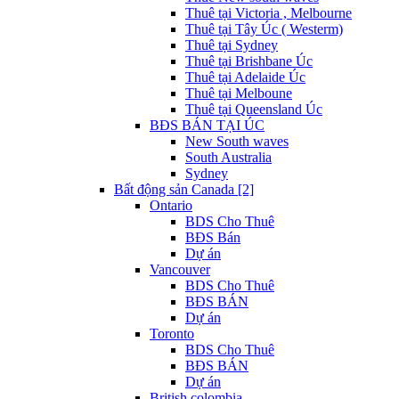
Thuê tại Victoria , Melbourne
Thuê tại Tây Úc ( Westerm)
Thuê tại Sydney
Thuê tại Brishbane Úc
Thuê tại Adelaide Úc
Thuê tại Melboune
Thuê tại Queensland Úc
BĐS BÁN TẠI ÚC
New South waves
South Australia
Sydney
Bất động sản Canada [2]
Ontario
BDS Cho Thuê
BĐS Bán
Dự án
Vancouver
BDS Cho Thuê
BĐS BÁN
Dự án
Toronto
BDS Cho Thuê
BĐS BÁN
Dự án
British colombia