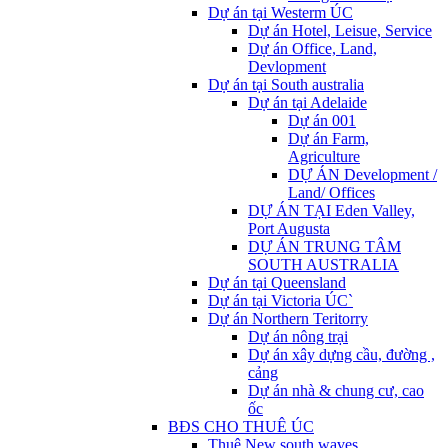
Dự án tại Westerm ÚC
Dự án Hotel, Leisue, Service
Dự án Office, Land,
Devlopment
Dự án tại South australia
Dự án tại Adelaide
Dự án 001
Dự án Farm,
Agriculture
DỰ ÁN Development /
Land/ Offices
DỰ ÁN TẠI Eden Valley,
Port Augusta
DỰ ÁN TRUNG TÂM
SOUTH AUSTRALIA
Dự án tại Queensland
Dự án tại Victoria ÚC`
Dự án Northern Teritorry
Dự án nông trại
Dự án xây dựng cầu, đường ,
cảng
Dự án nhà & chung cư, cao
ốc
BĐS CHO THUÊ ÚC
Thuê New south waves