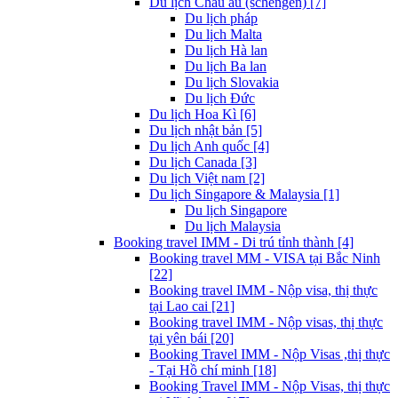
Du lịch Châu âu (schengen) [7]
Du lịch pháp
Du lịch Malta
Du lịch Hà lan
Du lịch Ba lan
Du lịch Slovakia
Du lịch Đức
Du lịch Hoa Kì [6]
Du lịch nhật bản [5]
Du lịch Anh quốc [4]
Du lịch Canada [3]
Du lịch Việt nam [2]
Du lịch Singapore & Malaysia [1]
Du lịch Singapore
Du lịch Malaysia
Booking travel IMM - Di trú tỉnh thành [4]
Booking travel MM - VISA tại Bắc Ninh
[22]
Booking travel IMM - Nộp visa, thị thực
tại Lao cai [21]
Booking travel IMM - Nộp visas, thị thực
tại yên bái [20]
Booking Travel IMM - Nộp Visas ,thị thực
- Tại Hồ chí minh [18]
Booking Travel IMM - Nộp Visas, thị thực