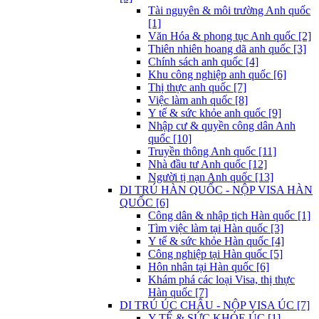
Tài nguyên & môi trường Anh quốc
[1]
Văn Hóa & phong tục Anh quốc [2]
Thiên nhiên hoang dã anh quốc [3]
Chính sách anh quốc [4]
Khu công nghiệp anh quốc [6]
Thị thực anh quốc [7]
Việc làm anh quốc [8]
Y tế & sức khỏe anh quốc [9]
Nhập cư & quyền công dân Anh
quốc [10]
Truyền thông Anh quốc [11]
Nhà đầu tư Anh quốc [12]
Người tị nạn Anh quốc [13]
DI TRÚ HÀN QUỐC - NỘP VISA HÀN
QUỐC [6]
Công dân & nhập tịch Hàn quốc [1]
Tìm việc làm tại Hàn quốc [3]
Y tế & sức khỏe Hàn quốc [4]
Công nghiệp tại Hàn quốc [5]
Hôn nhân tại Hàn quốc [6]
Khám phá các loại Visa, thị thực
Hàn quốc [7]
DI TRÚ ÚC CHÂU - NỘP VISA ÚC [7]
Y TẾ & SỨC KHỎE ÚC [1]