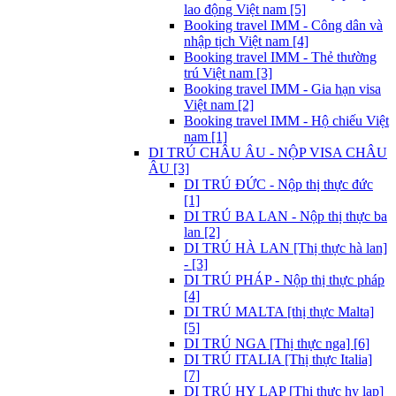
lao động Việt nam [5]
Booking travel IMM - Công dân và
nhập tịch Việt nam [4]
Booking travel IMM - Thẻ thường
trú Việt nam [3]
Booking travel IMM - Gia hạn visa
Việt nam [2]
Booking travel IMM - Hộ chiếu Việt
nam [1]
DI TRÚ CHÂU ÂU - NỘP VISA CHÂU
ÂU [3]
DI TRÚ ĐỨC - Nộp thị thực đức
[1]
DI TRÚ BA LAN - Nộp thị thực ba
lan [2]
DI TRÚ HÀ LAN [Thị thực hà lan]
- [3]
DI TRÚ PHÁP - Nộp thị thực pháp
[4]
DI TRÚ MALTA [thị thực Malta]
[5]
DI TRÚ NGA [Thị thực nga] [6]
DI TRÚ ITALIA [Thị thực Italia]
[7]
DI TRÚ HY LẠP [Thị thực hy lạp]