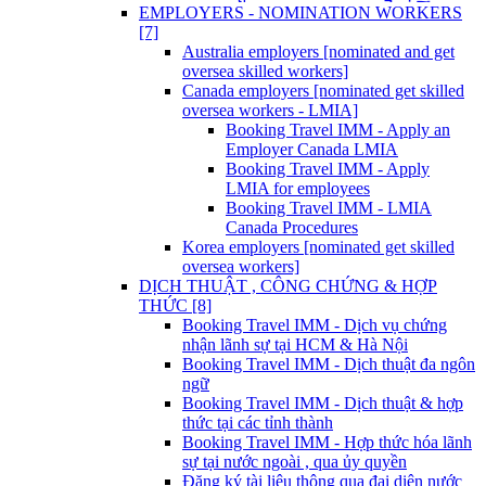
EMPLOYERS - NOMINATION WORKERS
[7]
Australia employers [nominated and get
oversea skilled workers]
Canada employers [nominated get skilled
oversea workers - LMIA]
Booking Travel IMM - Apply an
Employer Canada LMIA
Booking Travel IMM - Apply
LMIA for employees
Booking Travel IMM - LMIA
Canada Procedures
Korea employers [nominated get skilled
oversea workers]
DỊCH THUẬT , CÔNG CHỨNG & HỢP
THỨC [8]
Booking Travel IMM - Dịch vụ chứng
nhận lãnh sự tại HCM & Hà Nội
Booking Travel IMM - Dịch thuật đa ngôn
ngữ
Booking Travel IMM - Dịch thuật & hợp
thức tại các tỉnh thành
Booking Travel IMM - Hợp thức hóa lãnh
sự tại nước ngoài , qua ủy quyền
Đăng ký tài liệu thông qua đại diện nước