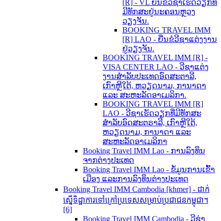
[R] - VL ຍື່ນຂໍວີຊາເຮັດວຽກທີ່
ມີທັກສະຢູ່ນະຄອນຫຼວງ
ວຽງຈັນ.
BOOKING TRAVEL IMM
[R] LAO - ຍື່ນຂໍວີຊາແຕ່ງງານ
ຢູ່ວຽງຈັນ.
BOOKING TRAVEL IMM [R] -
VISA CENTER LAO - ວີຊາແຕ່ງ
ງານສຳລັບປະເທດອົດສະຕາລີ,
ເກົາຫຼີໃຕ້, ຫວຽດນາມ, ການາດາ
ແລະ ສະຫະລັດອາເມລິກາ.
BOOKING TRAVEL IMM [R]
LAO - ວີຊາເຮັດວຽກທີ່ມີທັກສະ
ສຳລັບອົດສະຕຣາລີ, ເກົາຫຼີໃຕ້,
ຫວຽດນາມ, ການາດາ ແລະ
ສະຫະລັດອາເມລິກາ
Booking Travel IMM Lao - ການລົງທຶນ
ຈາກຕ່າງປະເທດ
Booking Travel IMM Lao - ຂໍ້ມູນການເຂົ້າ
ເມືອງ ແລະການລົງທຶນຕ່າງປະເທດ
Booking Travel IMM Cambodia [khmer] - ដាក់
ស្នើទិដ្ឋាការទៅក្រៅប្រទេសសម្រាប់ប្រជាជនកម្ពុជា។
[6]
Booking Travel IMM Cambodia - ວີຊ່າ