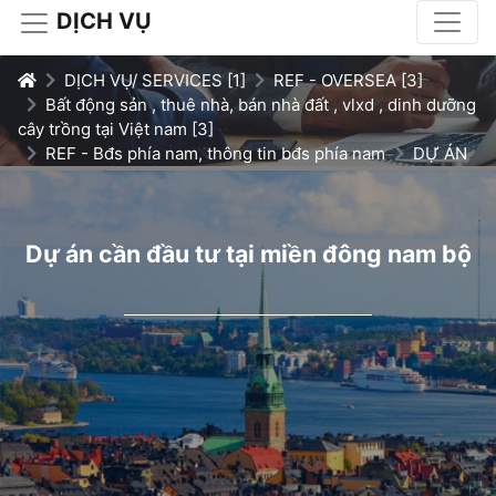
DỊCH VỤ
DỊCH VỤ/ SERVICES [1]
REF - OVERSEA [3]
Bất động sản , thuê nhà, bán nhà đất , vlxd , dinh dưỡng
cây trồng tại Việt nam [3]
REF - Bđs phía nam, thông tin bđs phía nam
DỰ ÁN
Dự án cần đầu tư tại miền đông nam bộ
Dự án cần đầu tư tại miền đông nam bộ