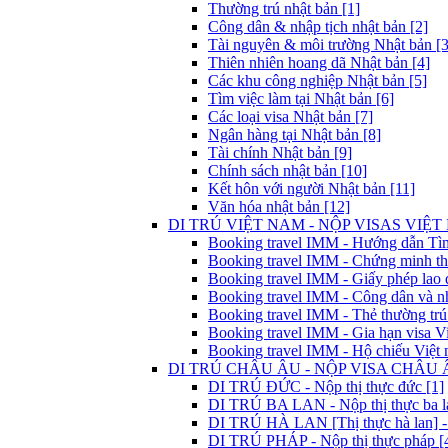
Thường trú nhật bản [1]
Công dân & nhập tịch nhật bản [2]
Tài nguyên & môi trường Nhật bản [3
Thiên nhiên hoang dã Nhật bản [4]
Các khu công nghiệp Nhật bản [5]
Tìm việc làm tại Nhật bản [6]
Các loại visa Nhật bản [7]
Ngân hàng tại Nhật bản [8]
Tài chính Nhật bản [9]
Chính sách nhật bản [10]
Kết hôn với người Nhật bản [11]
Văn hóa nhật bản [12]
DI TRÚ VIỆT NAM - NỘP VISAS VIỆT 
Booking travel IMM - Hướng dẫn Tìm 
Booking travel IMM - Chứng minh thư
Booking travel IMM - Giấy phép lao 
Booking travel IMM - Công dân và nh
Booking travel IMM - Thẻ thường trú
Booking travel IMM - Gia hạn visa Vi
Booking travel IMM - Hộ chiếu Việt 
DI TRÚ CHÂU ÂU - NỘP VISA CHÂU Â
DI TRÚ ĐỨC - Nộp thị thực đức [1]
DI TRÚ BA LAN - Nộp thị thực ba la
DI TRÚ HÀ LAN [Thị thực hà lan] - 
DI TRÚ PHÁP - Nộp thị thực pháp [