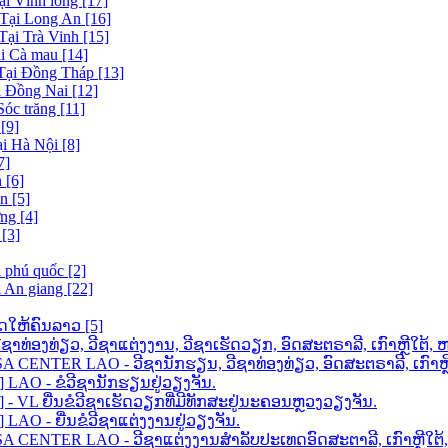
ại Vĩnh long [17]
 Tại Long An [16]
Tại Trà Vinh [15]
ại Cà mau [14]
 Tại Đồng Tháp [13]
i Đồng Nai [12]
Sóc trăng [11]
[9]
ại Hà Nội [8]
7]
 [6]
n [5]
ng [4]
[3]
i phú quốc [2]
i An giang [22]
ດໃຫ້ຄົນລາວ [5]
ວີຊາທ່ອງທ່ຽວ, ວີຊາແຕ່ງງານ, ວີຊາເຮັດວຽກ, ອົດສະຕຣາລີ, ເກົາຫຼີໃ
ENTER LAO - ວີຊານັກຮຽນ, ວີຊາທ່ອງທ່ຽວ, ອົດສະຕຣາລີ, ເກົາຫຼີໃ
AO - ຂໍວີຊານັກຮຽນຢູ່ວຽງຈັນ.
VL ຍື່ນຂໍວີຊາເຮັດວຽກທີ່ມີທັກສະຢູ່ນະຄອນຫຼວງວຽງຈັນ.
O - ຍື່ນຂໍວີຊາແຕ່ງງານຢູ່ວຽງຈັນ.
 CENTER LAO - ວີຊາແຕ່ງງານສຳລັບປະເທດອົດສະຕາລີ, ເກົາຫຼີໃ