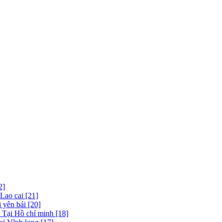
2]
 Lao cai [21]
 yên bái [20]
 Tại Hồ chí minh [18]