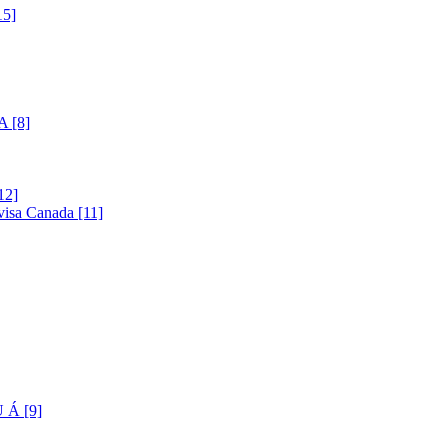
5]
 [8]
12]
visa Canada [11]
Á [9]