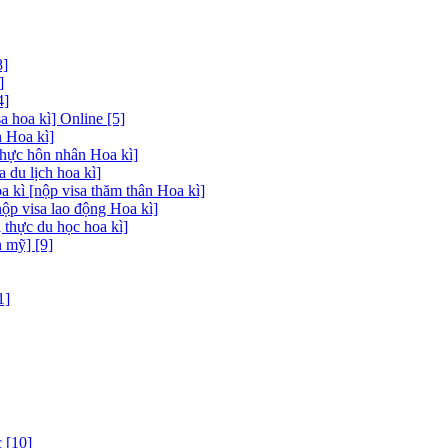
8]
]
4]
 hoa kì] Online [5]
 Hoa kì]
thực hôn nhân Hoa kì]
a du lịch hoa kì]
a kì [nộp visa thăm thân Hoa kì]
nộp visa lao động Hoa kì]
 thực du học hoa kì]
 mỹ] [9]
1]
 [10]