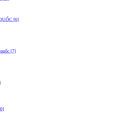
QUỐC [6]
 quốc [7]
]
0]