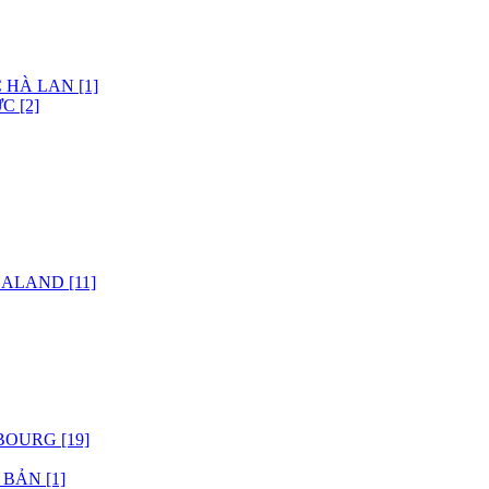
 HÀ LAN [1]
C [2]
ALAND [11]
OURG [19]
BẢN [1]