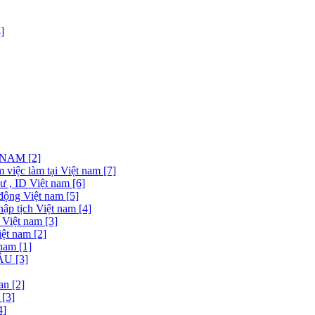
]
NAM [2]
việc làm tại Việt nam [7]
 , ID Việt nam [6]
động Việt nam [5]
ập tịch Việt nam [4]
 Việt nam [3]
ệt nam [2]
nam [1]
U [3]
n [2]
[3]
4]