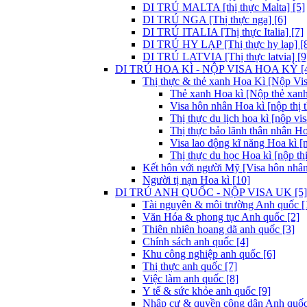
DI TRÚ MALTA [thị thực Malta] [5]
DI TRÚ NGA [Thị thực nga] [6]
DI TRÚ ITALIA [Thị thực Italia] [7]
DI TRÚ HY LẠP [Thị thực hy lạp] [
DI TRÚ LATVIA [Thị thực latvia] [9
DI TRÚ HOA KÌ - NỘP VISA HOA KỲ [
Thị thực & thẻ xanh Hoa Kì [Nộp Visa
Thẻ xanh Hoa kì [Nộp thẻ xanh
Visa hôn nhân Hoa kì [nộp thị 
Thị thực du lịch hoa kì [nộp vis
Thị thực bảo lãnh thân nhân Ho
Visa lao động kĩ năng Hoa kì [
Thị thực du học Hoa kì [nộp thị
Kết hôn với người Mỹ [Visa hôn nhân
Người tị nạn Hoa kì [10]
DI TRÚ ANH QUỐC - NỘP VISA UK [5]
Tài nguyên & môi trường Anh quốc [
Văn Hóa & phong tục Anh quốc [2]
Thiên nhiên hoang dã anh quốc [3]
Chính sách anh quốc [4]
Khu công nghiệp anh quốc [6]
Thị thực anh quốc [7]
Việc làm anh quốc [8]
Y tế & sức khỏe anh quốc [9]
Nhập cư & quyền công dân Anh quốc