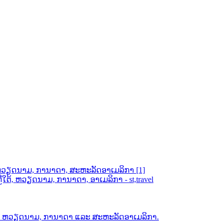
ຕ້, ຫວຽດນາມ, ການາດາ, ສະຫະລັດອາເມລິກາ [1]
ຕ້, ຫວຽດນາມ, ການາດາ, ອາເມລິກາ - st,travel
ຕ້, ຫວຽດນາມ, ການາດາ ແລະ ສະຫະລັດອາເມລິກາ.