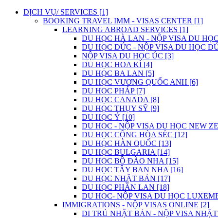
DỊCH VỤ/ SERVICES [1]
BOOKING TRAVEL IMM - VISAS CENTER [1]
LEARNING ABROAD SERVICES [1]
DU HỌC HÀ LAN - NỘP VISA DU HỌC
DU HỌC ĐỨC - NỘP VISA DU HỌC ĐỨ
NỘP VISA DU HỌC ÚC [3]
DU HỌC HOA KÌ [4]
DU HỌC BA LAN [5]
DU HỌC VƯƠNG QUỐC ANH [6]
DU HỌC PHÁP [7]
DU HỌC CANADA [8]
DU HỌC THỤY SỸ [9]
DU HỌC Ý [10]
DU HỌC - NỘP VISA DU HỌC NEW ZE
DU HỌC CỘNG HÒA SÉC [12]
DU HỌC HÀN QUỐC [13]
DU HỌC BULGARIA [14]
DU HỌC BỒ ĐÀO NHA [15]
DU HỌC TÂY BAN NHA [16]
DU HỌC NHẬT BẢN [17]
DU HỌC PHẦN LAN [18]
DU HỌC- NỘP VISA DU HỌC LUXEMB
IMMIGRATIONS - NỘP VISAS ONLINE [2]
DI TRÚ NHẬT BẢN - NỘP VISA NHẬT 