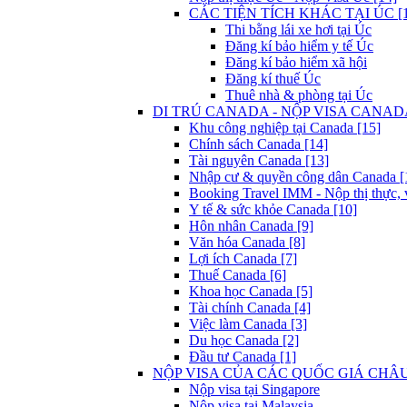
CÁC TIỆN TÍCH KHÁC TẠI ÚC [1
Thi bằng lái xe hơi tại Úc
Đăng kí bảo hiểm y tế Úc
Đăng kí bảo hiểm xã hội
Đăng kí thuế Úc
Thuê nhà & phòng tại Úc
DI TRÚ CANADA - NỘP VISA CANADA
Khu công nghiệp tại Canada [15]
Chính sách Canada [14]
Tài nguyên Canada [13]
Nhập cư & quyền công dân Canada [
Booking Travel IMM - Nộp thị thực, 
Y tế & sức khỏe Canada [10]
Hôn nhân Canada [9]
Văn hóa Canada [8]
Lợi ích Canada [7]
Thuế Canada [6]
Khoa học Canada [5]
Tài chính Canada [4]
Việc làm Canada [3]
Du học Canada [2]
Đầu tư Canada [1]
NỘP VISA CỦA CÁC QUỐC GIÁ CHÂU 
Nộp visa tại Singapore
Nộp visa tại Malaysia