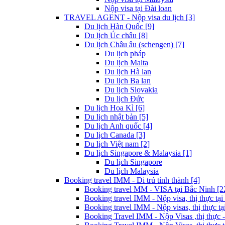
Nộp visa tại Đài loan
TRAVEL AGENT - Nộp visa du lịch [3]
Du lịch Hàn Quốc [9]
Du lịch Úc châu [8]
Du lịch Châu âu (schengen) [7]
Du lịch pháp
Du lịch Malta
Du lịch Hà lan
Du lịch Ba lan
Du lịch Slovakia
Du lịch Đức
Du lịch Hoa Kì [6]
Du lịch nhật bản [5]
Du lịch Anh quốc [4]
Du lịch Canada [3]
Du lịch Việt nam [2]
Du lịch Singapore & Malaysia [1]
Du lịch Singapore
Du lịch Malaysia
Booking travel IMM - Di trú tỉnh thành [4]
Booking travel MM - VISA tại Bắc Ninh [2
Booking travel IMM - Nộp visa, thị thực tại
Booking travel IMM - Nộp visas, thị thực tại
Booking Travel IMM - Nộp Visas ,thị thực -