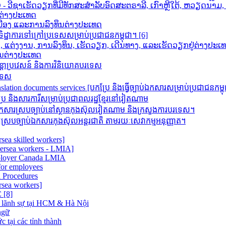
ວີຊາເຮັດວຽກທີ່ມີທັກສະສຳລັບອົດສະຕຣາລີ, ເກົາຫຼີໃຕ້, ຫວຽດນາ
ກຕ່າງປະເທດ
າເມືອງ ແລະການລົງທຶນຕ່າງປະເທດ
ដ្ឋាការទៅក្រៅប្រទេសសម្រាប់ប្រជាជនកម្ពុជា។ [6]
ນ, ແຕ່ງງານ, ການລົງທຶນ, ເຮັດວຽກ, ເດີນທາງ, ແລະເຮັດວຽກຢູ່ຕ່າງປະເ
ຶນຕ່າງປະເທດ
តោប្រវេសន៍ និងការវិនិយោគបរទេស
រទេស
 documents services [បកប្រែ និង​ធ្វើ​ច្បាប់​ឯកសារ​សម្រាប់​ប្រជាជន​កម្ព
ិងសារការីសម្រាប់ប្រជាពលរដ្ឋខ្មែរនៅវៀតណាម
រស្របច្បាប់នៅស្ថានកុងស៊ុលវៀតណាម និងក្រសួងការបរទេស។
របច្បាប់ឯកសារកុងស៊ុលអន្តរជាតិ តាមរយៈសេវាកម្មអនុញ្ញាត។
sea skilled workers]
versea workers - LMIA]
ployer Canada LMIA
or employees
 Procedures
rsea workers]
[8]
 lãnh sự tại HCM & Hà Nội
ngữ
 tại các tỉnh thành