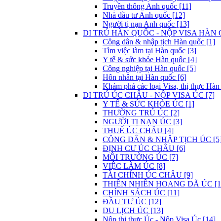
Truyền thông Anh quốc [11]
Nhà đầu tư Anh quốc [12]
Người tị nạn Anh quốc [13]
DI TRÚ HÀN QUỐC - NỘP VISA HÀN 
Công dân & nhập tịch Hàn quốc [1]
Tìm việc làm tại Hàn quốc [3]
Y tế & sức khỏe Hàn quốc [4]
Công nghiệp tại Hàn quốc [5]
Hôn nhân tại Hàn quốc [6]
Khám phá các loại Visa, thị thực Hàn
DI TRÚ ÚC CHÂU - NỘP VISA ÚC [7]
Y TẾ & SỨC KHỎE ÚC [1]
THƯỜNG TRÚ ÚC [2]
NGƯỜI TỊ NẠN ÚC [3]
THUẾ ÚC CHÂU [4]
CÔNG DÂN & NHẬP TỊCH ÚC [5
ĐỊNH CƯ ÚC CHÂU [6]
MÔI TRƯỜNG ÚC [7]
VIỆC LÀM ÚC [8]
TÀI CHÍNH ÚC CHÂU [9]
THIÊN NHIÊN HOANG DÃ ÚC [1
CHÍNH SÁCH ÚC [11]
ĐẦU TƯ ÚC [12]
DU LỊCH ÚC [13]
Nộp thị thực Úc - Nộp Visa Úc [14]