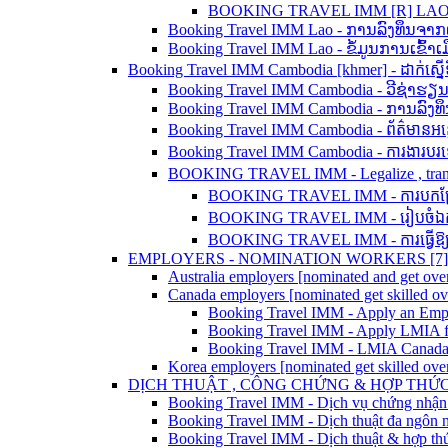
BOOKING TRAVEL IMM [R] LAO - 
Booking Travel IMM Lao - ການລົງທຶນຈາ
Booking Travel IMM Lao - ຂໍ້ມູນການເຂົ້
Booking Travel IMM Cambodia [khmer] - ដាក់ស្នើទិ
Booking Travel IMM Cambodia - ວີຊ່າຮຽ
Booking Travel IMM Cambodia - ການລົງທ
Booking Travel IMM Cambodia - ព័ត៌មានអន្
Booking Travel IMM Cambodia - ការងារប
BOOKING TRAVEL IMM - Legalize , translation
BOOKING TRAVEL IMM - ការបកប្រែ ន
BOOKING TRAVEL IMM - រៀបចំឯកសា
BOOKING TRAVEL IMM - ការធ្វើឱ្យស្
EMPLOYERS - NOMINATION WORKERS [7]
Australia employers [nominated and get over
Canada employers [nominated get skilled o
Booking Travel IMM - Apply an Em
Booking Travel IMM - Apply LMIA f
Booking Travel IMM - LMIA Canada
Korea employers [nominated get skilled ove
DỊCH THUẬT , CÔNG CHỨNG & HỢP THỨC 
Booking Travel IMM - Dịch vụ chứng nhận
Booking Travel IMM - Dịch thuật đa ngôn 
Booking Travel IMM - Dịch thuật & hợp thức