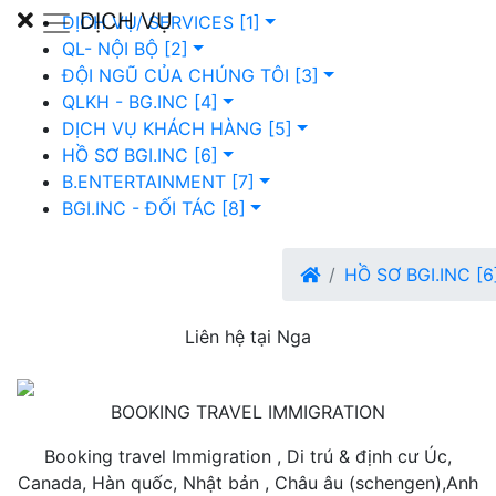
DỊCH VỤ
DỊCH VỤ/ SERVICES [1]
QL- NỘI BỘ [2]
ĐỘI NGŨ CỦA CHÚNG TÔI [3]
QLKH - BG.INC [4]
DỊCH VỤ KHÁCH HÀNG [5]
HỒ SƠ BGI.INC [6]
B.ENTERTAINMENT [7]
BGI.INC - ĐỐI TÁC [8]
HỒ SƠ BGI.INC [6
Liên hệ tại Nga
BOOKING TRAVEL IMMIGRATION
Booking travel Immigration , Di trú & định cư Úc,
Canada, Hàn quốc, Nhật bản , Châu âu (schengen),Anh