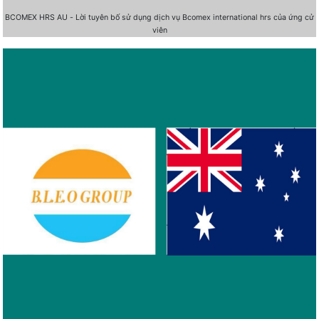
BCOMEX HRS AU - Lời tuyên bố sử dụng dịch vụ Bcomex international hrs của ứng cử
viên