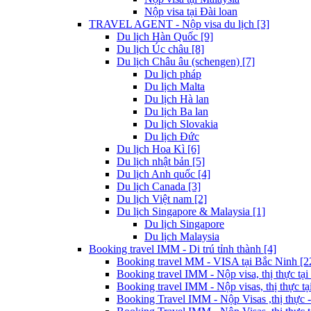
Nộp visa tại Đài loan
TRAVEL AGENT - Nộp visa du lịch [3]
Du lịch Hàn Quốc [9]
Du lịch Úc châu [8]
Du lịch Châu âu (schengen) [7]
Du lịch pháp
Du lịch Malta
Du lịch Hà lan
Du lịch Ba lan
Du lịch Slovakia
Du lịch Đức
Du lịch Hoa Kì [6]
Du lịch nhật bản [5]
Du lịch Anh quốc [4]
Du lịch Canada [3]
Du lịch Việt nam [2]
Du lịch Singapore & Malaysia [1]
Du lịch Singapore
Du lịch Malaysia
Booking travel IMM - Di trú tỉnh thành [4]
Booking travel MM - VISA tại Bắc Ninh [2
Booking travel IMM - Nộp visa, thị thực tại
Booking travel IMM - Nộp visas, thị thực tại
Booking Travel IMM - Nộp Visas ,thị thực -