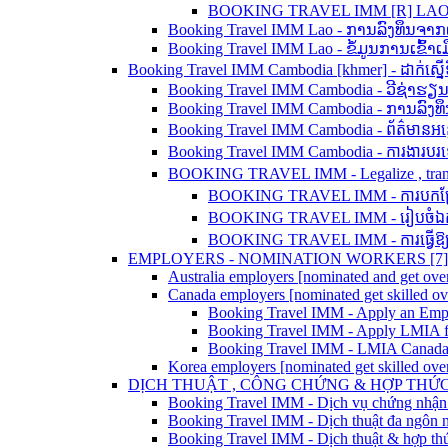
BOOKING TRAVEL IMM [R] LAO - 
Booking Travel IMM Lao - ການລົງທຶນຈາ
Booking Travel IMM Lao - ຂໍ້ມູນການເຂົ້
Booking Travel IMM Cambodia [khmer] - ដាក់ស្នើទិ
Booking Travel IMM Cambodia - ວີຊ່າຮຽ
Booking Travel IMM Cambodia - ການລົງທ
Booking Travel IMM Cambodia - ព័ត៌មានអន្
Booking Travel IMM Cambodia - ការងារប
BOOKING TRAVEL IMM - Legalize , translation
BOOKING TRAVEL IMM - ការបកប្រែ ន
BOOKING TRAVEL IMM - រៀបចំឯកសា
BOOKING TRAVEL IMM - ការធ្វើឱ្យស្
EMPLOYERS - NOMINATION WORKERS [7]
Australia employers [nominated and get over
Canada employers [nominated get skilled o
Booking Travel IMM - Apply an Em
Booking Travel IMM - Apply LMIA f
Booking Travel IMM - LMIA Canada
Korea employers [nominated get skilled ove
DỊCH THUẬT , CÔNG CHỨNG & HỢP THỨC 
Booking Travel IMM - Dịch vụ chứng nhận
Booking Travel IMM - Dịch thuật đa ngôn 
Booking Travel IMM - Dịch thuật & hợp thức