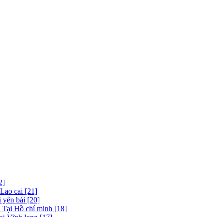
2]
 Lao cai [21]
 yên bái [20]
 Tại Hồ chí minh [18]