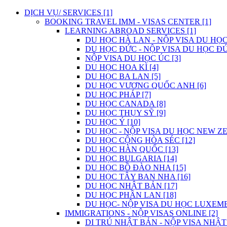
DỊCH VỤ/ SERVICES [1]
BOOKING TRAVEL IMM - VISAS CENTER [1]
LEARNING ABROAD SERVICES [1]
DU HỌC HÀ LAN - NỘP VISA DU HỌC
DU HỌC ĐỨC - NỘP VISA DU HỌC ĐỨ
NỘP VISA DU HỌC ÚC [3]
DU HỌC HOA KÌ [4]
DU HỌC BA LAN [5]
DU HỌC VƯƠNG QUỐC ANH [6]
DU HỌC PHÁP [7]
DU HỌC CANADA [8]
DU HỌC THỤY SỸ [9]
DU HỌC Ý [10]
DU HỌC - NỘP VISA DU HỌC NEW ZE
DU HỌC CỘNG HÒA SÉC [12]
DU HỌC HÀN QUỐC [13]
DU HỌC BULGARIA [14]
DU HỌC BỒ ĐÀO NHA [15]
DU HỌC TÂY BAN NHA [16]
DU HỌC NHẬT BẢN [17]
DU HỌC PHẦN LAN [18]
DU HỌC- NỘP VISA DU HỌC LUXEMB
IMMIGRATIONS - NỘP VISAS ONLINE [2]
DI TRÚ NHẬT BẢN - NỘP VISA NHẬT 