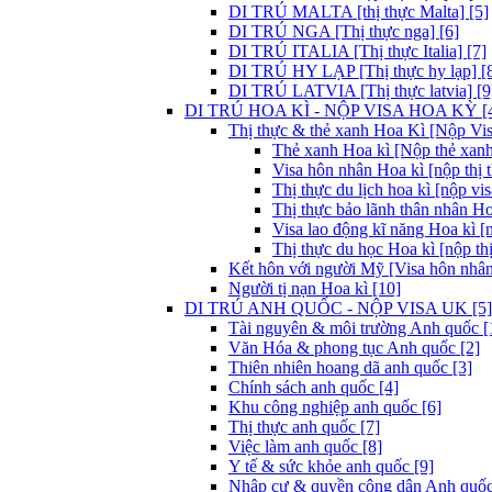
DI TRÚ MALTA [thị thực Malta] [5]
DI TRÚ NGA [Thị thực nga] [6]
DI TRÚ ITALIA [Thị thực Italia] [7]
DI TRÚ HY LẠP [Thị thực hy lạp] [
DI TRÚ LATVIA [Thị thực latvia] [9
DI TRÚ HOA KÌ - NỘP VISA HOA KỲ [
Thị thực & thẻ xanh Hoa Kì [Nộp Visa
Thẻ xanh Hoa kì [Nộp thẻ xanh
Visa hôn nhân Hoa kì [nộp thị 
Thị thực du lịch hoa kì [nộp vis
Thị thực bảo lãnh thân nhân Ho
Visa lao động kĩ năng Hoa kì [
Thị thực du học Hoa kì [nộp thị
Kết hôn với người Mỹ [Visa hôn nhân
Người tị nạn Hoa kì [10]
DI TRÚ ANH QUỐC - NỘP VISA UK [5]
Tài nguyên & môi trường Anh quốc [
Văn Hóa & phong tục Anh quốc [2]
Thiên nhiên hoang dã anh quốc [3]
Chính sách anh quốc [4]
Khu công nghiệp anh quốc [6]
Thị thực anh quốc [7]
Việc làm anh quốc [8]
Y tế & sức khỏe anh quốc [9]
Nhập cư & quyền công dân Anh quốc