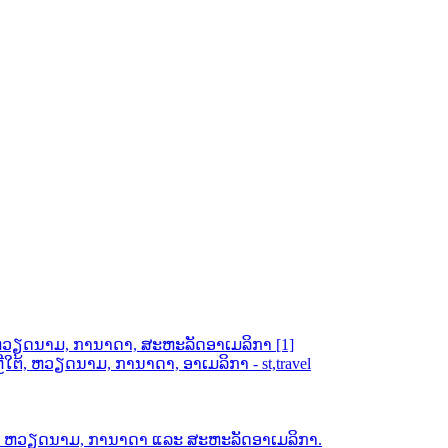
ຕ້, ຫວຽດນາມ, ການາດາ, ສະຫະລັດອາເມລິກາ [1]
ຕ້, ຫວຽດນາມ, ການາດາ, ອາເມລິກາ - st,travel
ຕ້, ຫວຽດນາມ, ການາດາ ແລະ ສະຫະລັດອາເມລິກາ.