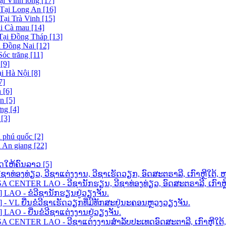
ại Vĩnh long [17]
 Tại Long An [16]
Tại Trà Vinh [15]
ại Cà mau [14]
 Tại Đồng Tháp [13]
i Đồng Nai [12]
Sóc trăng [11]
[9]
ại Hà Nội [8]
7]
 [6]
n [5]
ng [4]
[3]
i phú quốc [2]
i An giang [22]
ດໃຫ້ຄົນລາວ [5]
ວີຊາທ່ອງທ່ຽວ, ວີຊາແຕ່ງງານ, ວີຊາເຮັດວຽກ, ອົດສະຕຣາລີ, ເກົາຫຼີໃ
ENTER LAO - ວີຊານັກຮຽນ, ວີຊາທ່ອງທ່ຽວ, ອົດສະຕຣາລີ, ເກົາຫຼີໃ
AO - ຂໍວີຊານັກຮຽນຢູ່ວຽງຈັນ.
VL ຍື່ນຂໍວີຊາເຮັດວຽກທີ່ມີທັກສະຢູ່ນະຄອນຫຼວງວຽງຈັນ.
O - ຍື່ນຂໍວີຊາແຕ່ງງານຢູ່ວຽງຈັນ.
 CENTER LAO - ວີຊາແຕ່ງງານສຳລັບປະເທດອົດສະຕາລີ, ເກົາຫຼີໃ