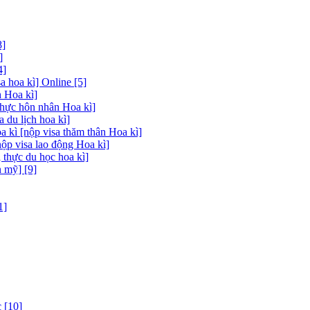
8]
]
4]
 hoa kì] Online [5]
 Hoa kì]
thực hôn nhân Hoa kì]
a du lịch hoa kì]
a kì [nộp visa thăm thân Hoa kì]
nộp visa lao động Hoa kì]
 thực du học hoa kì]
 mỹ] [9]
1]
 [10]