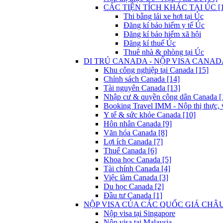
CÁC TIỆN TÍCH KHÁC TẠI ÚC [1
Thi bằng lái xe hơi tại Úc
Đăng kí bảo hiểm y tế Úc
Đăng kí bảo hiểm xã hội
Đăng kí thuế Úc
Thuê nhà & phòng tại Úc
DI TRÚ CANADA - NỘP VISA CANADA
Khu công nghiệp tại Canada [15]
Chính sách Canada [14]
Tài nguyên Canada [13]
Nhập cư & quyền công dân Canada [
Booking Travel IMM - Nộp thị thực, 
Y tế & sức khỏe Canada [10]
Hôn nhân Canada [9]
Văn hóa Canada [8]
Lợi ích Canada [7]
Thuế Canada [6]
Khoa học Canada [5]
Tài chính Canada [4]
Việc làm Canada [3]
Du học Canada [2]
Đầu tư Canada [1]
NỘP VISA CỦA CÁC QUỐC GIÁ CHÂU 
Nộp visa tại Singapore
Nộp visa tại Malaysia