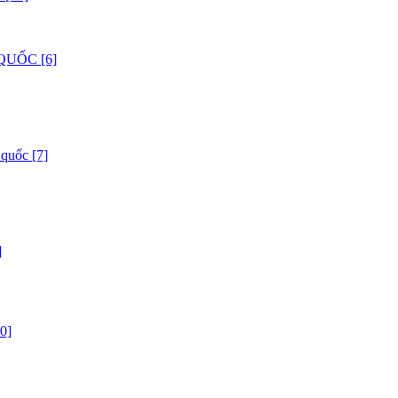
QUỐC [6]
 quốc [7]
]
0]