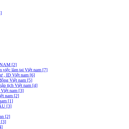
]
NAM [2]
việc làm tại Việt nam [7]
 , ID Việt nam [6]
động Việt nam [5]
ập tịch Việt nam [4]
 Việt nam [3]
ệt nam [2]
nam [1]
U [3]
n [2]
[3]
4]