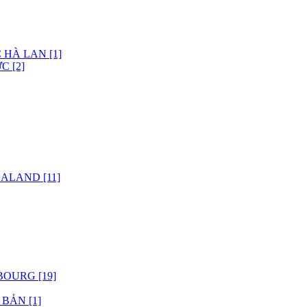
 HÀ LAN [1]
C [2]
ALAND [11]
OURG [19]
BẢN [1]