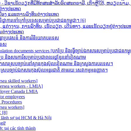
ວີຊາເຮັດວຽກທີ່ມີທັກສະສຳລັບອົດສະຕຣາລີ, ເກົາຫຼີໃຕ້, ຫວຽດນາ
ກຕ່າງປະເທດ
າເມືອງ ແລະການລົງທຶນຕ່າງປະເທດ
ដ្ឋាការទៅក្រៅប្រទេសសម្រាប់ប្រជាជនកម្ពុជា។ [6]
ນ, ແຕ່ງງານ, ການລົງທຶນ, ເຮັດວຽກ, ເດີນທາງ, ແລະເຮັດວຽກຢູ່ຕ່າງປະເ
ຶນຕ່າງປະເທດ
តោប្រវេសន៍ និងការវិនិយោគបរទេស
រទេស
 documents services [បកប្រែ និង​ធ្វើ​ច្បាប់​ឯកសារ​សម្រាប់​ប្រជាជន​កម្ព
ិងសារការីសម្រាប់ប្រជាពលរដ្ឋខ្មែរនៅវៀតណាម
រស្របច្បាប់នៅស្ថានកុងស៊ុលវៀតណាម និងក្រសួងការបរទេស។
របច្បាប់ឯកសារកុងស៊ុលអន្តរជាតិ តាមរយៈសេវាកម្មអនុញ្ញាត។
sea skilled workers]
versea workers - LMIA]
ployer Canada LMIA
or employees
 Procedures
rsea workers]
[8]
 lãnh sự tại HCM & Hà Nội
ngữ
 tại các tỉnh thành