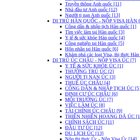
Truyền thông Anh quốc [11]
Nhà đầu tư Anh quốc [12]
Người tị nạn Anh quốc [13]
DI TRÚ HÀN QUỐC - NỘP VISA HÀN 
Công dân & nhập tịch Hàn quốc [1]
Tìm việc làm tại Hàn quốc [3]
Y tế & sức khỏe Hàn quốc [4]
Công nghiệp tại Hàn quốc [5]
Hôn nhân tại Hàn quốc [6]
Khám phá các loại Visa, thị thực Hàn
DI TRÚ ÚC CHÂU - NỘP VISA ÚC [7]
Y TẾ & SỨC KHỎE ÚC [1]
THƯỜNG TRÚ ÚC [2]
NGƯỜI TỊ NẠN ÚC [3]
THUẾ ÚC CHÂU [4]
CÔNG DÂN & NHẬP TỊCH ÚC [5
ĐỊNH CƯ ÚC CHÂU [6]
MÔI TRƯỜNG ÚC [7]
VIỆC LÀM ÚC [8]
TÀI CHÍNH ÚC CHÂU [9]
THIÊN NHIÊN HOANG DÃ ÚC [1
CHÍNH SÁCH ÚC [11]
ĐẦU TƯ ÚC [12]
DU LỊCH ÚC [13]
Nộp thị thực Úc - Nộp Visa Úc [14]