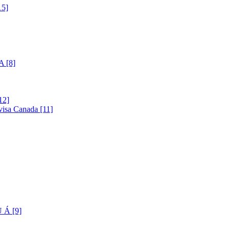
5]
 [8]
12]
visa Canada [11]
Á [9]