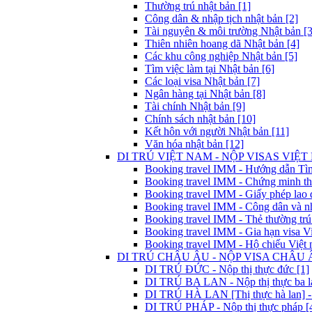
Thường trú nhật bản [1]
Công dân & nhập tịch nhật bản [2]
Tài nguyên & môi trường Nhật bản [3
Thiên nhiên hoang dã Nhật bản [4]
Các khu công nghiệp Nhật bản [5]
Tìm việc làm tại Nhật bản [6]
Các loại visa Nhật bản [7]
Ngân hàng tại Nhật bản [8]
Tài chính Nhật bản [9]
Chính sách nhật bản [10]
Kết hôn với người Nhật bản [11]
Văn hóa nhật bản [12]
DI TRÚ VIỆT NAM - NỘP VISAS VIỆT 
Booking travel IMM - Hướng dẫn Tìm 
Booking travel IMM - Chứng minh thư
Booking travel IMM - Giấy phép lao 
Booking travel IMM - Công dân và nh
Booking travel IMM - Thẻ thường trú
Booking travel IMM - Gia hạn visa Vi
Booking travel IMM - Hộ chiếu Việt 
DI TRÚ CHÂU ÂU - NỘP VISA CHÂU Â
DI TRÚ ĐỨC - Nộp thị thực đức [1]
DI TRÚ BA LAN - Nộp thị thực ba la
DI TRÚ HÀ LAN [Thị thực hà lan] - 
DI TRÚ PHÁP - Nộp thị thực pháp [