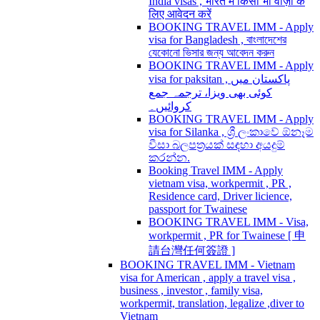
India visas , भारत में किसी भी वीज़ा के
लिए आवेदन करें
BOOKING TRAVEL IMM - Apply
visa for Bangladesh , বাংলাদেশের
যেকোনো ভিসার জন্য আবেদন করুন
BOOKING TRAVEL IMM - Apply
visa for paksitan , پاکستان میں
کوئی بھی ویزا، ترجمہ جمع
کروائیں۔
BOOKING TRAVEL IMM - Apply
visa for Silanka , ශ්‍රී ලංකාවේ ඕනෑම
වීසා බලපත්‍රයක් සඳහා අයදුම්
කරන්න.
Booking Travel IMM - Apply
vietnam visa, workpermit , PR ,
Residence card, Driver licience,
passport for Twainese
BOOKING TRAVEL IMM - Visa,
workpermit , PR for Twainese [ 申
請台灣任何簽證 ]
BOOKING TRAVEL IMM - Vietnam
visa for American , apply a travel visa ,
business , investor , family visa,
workpermit, translation, legalize ,diver to
Vietnam