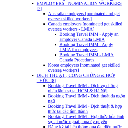
EMPLOYERS - NOMINATION WORKERS
[7]
Australia employers [nominated and get
oversea skilled workers]
Canada employers [nominated get skilled
oversea workers - LMIA]
Booking Travel IMM - Apply an
Employer Canada LMIA
Booking Travel IMM - Apply
LMIA for employees
Booking Travel IMM - LMIA
Canada Procedures
Korea employers [nominated get skilled
oversea workers]
DỊCH THUẬT , CÔNG CHỨNG & HỢP
THỨC [8]
Booking Travel IMM - Dịch vụ chứng
nhận lãnh sự tại HCM & Hà Nội
Booking Travel IMM - Dịch thuật đa ngôn
ngữ
Booking Travel IMM - Dịch thuật & hợp
thức tại các tỉnh thành
Booking Travel IMM - Hợp thức hóa lãnh
sự tại nước ngoài , qua ủy quyền
Đăng ký tài liệu thông qua đại diện nước