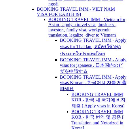
ngoài
BOOKING TRAVEL IMM - VIET NAM
VISA FOR EARTH [9]
BOOKING TRAVEL IMM - Vietnam for
Asian , apply a travel visa , business ,
investor , family visa, workpermit,
translation, legalize ,diver to Vietnam
BOOKING TRAVEL IMM - Apply
visas for Thai lan , สมัครวีซ่าทุก
ประเภทในประเทศไทย
BOOKING TRAVEL IMM - Apply
visas for japanese , 日本国内のビ
ザを申請する
BOOKING TRAVEL IMM - Apply
visas Korean - 한국어 비자를 제출
하세요
BOOKING TRAVEL IMM
KOR - 한국 내 국가에 비자
제출 [ Apply visas in Korea]
BOOKING TRAVEL IMM
KOR - 한국 번역 및 공증 [
Translation and Notorized in
Korea]