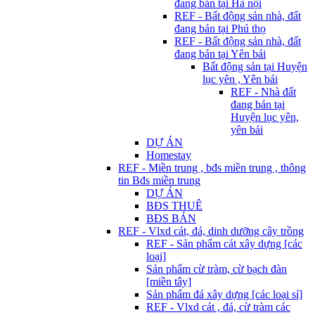
đang bán tại Hà nội
REF - Bất động sản nhà, đất
đang bán tại Phú thọ
REF - Bất động sản nhà, đất
đang bán tại Yên bái
Bất động sản tại Huyện
lục yên , Yên bái
REF - Nhà đất
đang bán tại
Huyện lục yên,
yên bái
DỰ ÁN
Homestay
REF - Miền trung , bđs miền trung , thông
tin Bđs miền trung
DỰ ÁN
BĐS THUÊ
BĐS BÁN
REF - Vlxd cát, đá, dinh dưỡng cây trồng
REF - Sản phẩm cát xây dựng [các
loại]
Sản phẩm cừ tràm, cừ bạch đàn
[miền tây]
Sản phẩm đá xây dựng [các loại sỉ]
REF - Vlxd cát , đá, cừ tràm các