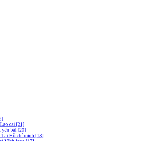
2]
 Lao cai [21]
 yên bái [20]
 Tại Hồ chí minh [18]