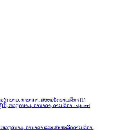
ຕ້, ຫວຽດນາມ, ການາດາ, ສະຫະລັດອາເມລິກາ [1]
ຕ້, ຫວຽດນາມ, ການາດາ, ອາເມລິກາ - st,travel
ຕ້, ຫວຽດນາມ, ການາດາ ແລະ ສະຫະລັດອາເມລິກາ.