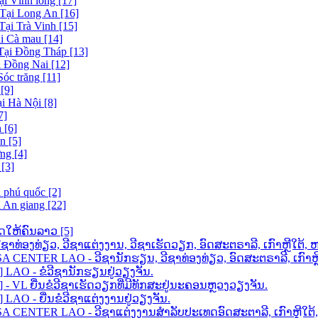
ại Vĩnh long [17]
 Tại Long An [16]
Tại Trà Vinh [15]
ại Cà mau [14]
 Tại Đồng Tháp [13]
i Đồng Nai [12]
Sóc trăng [11]
[9]
ại Hà Nội [8]
7]
 [6]
n [5]
ng [4]
[3]
i phú quốc [2]
i An giang [22]
ດໃຫ້ຄົນລາວ [5]
ວີຊາທ່ອງທ່ຽວ, ວີຊາແຕ່ງງານ, ວີຊາເຮັດວຽກ, ອົດສະຕຣາລີ, ເກົາຫຼີໃ
ENTER LAO - ວີຊານັກຮຽນ, ວີຊາທ່ອງທ່ຽວ, ອົດສະຕຣາລີ, ເກົາຫຼີໃ
AO - ຂໍວີຊານັກຮຽນຢູ່ວຽງຈັນ.
VL ຍື່ນຂໍວີຊາເຮັດວຽກທີ່ມີທັກສະຢູ່ນະຄອນຫຼວງວຽງຈັນ.
O - ຍື່ນຂໍວີຊາແຕ່ງງານຢູ່ວຽງຈັນ.
 CENTER LAO - ວີຊາແຕ່ງງານສຳລັບປະເທດອົດສະຕາລີ, ເກົາຫຼີໃ