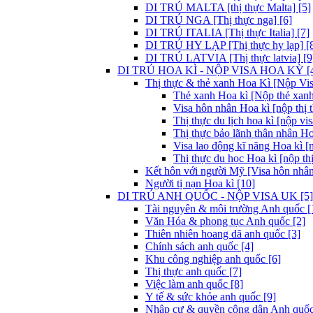
DI TRÚ MALTA [thị thực Malta] [5]
DI TRÚ NGA [Thị thực nga] [6]
DI TRÚ ITALIA [Thị thực Italia] [7]
DI TRÚ HY LẠP [Thị thực hy lạp] [
DI TRÚ LATVIA [Thị thực latvia] [9
DI TRÚ HOA KÌ - NỘP VISA HOA KỲ [
Thị thực & thẻ xanh Hoa Kì [Nộp Visa
Thẻ xanh Hoa kì [Nộp thẻ xanh
Visa hôn nhân Hoa kì [nộp thị 
Thị thực du lịch hoa kì [nộp vis
Thị thực bảo lãnh thân nhân Ho
Visa lao động kĩ năng Hoa kì [
Thị thực du học Hoa kì [nộp thị
Kết hôn với người Mỹ [Visa hôn nhân
Người tị nạn Hoa kì [10]
DI TRÚ ANH QUỐC - NỘP VISA UK [5]
Tài nguyên & môi trường Anh quốc [
Văn Hóa & phong tục Anh quốc [2]
Thiên nhiên hoang dã anh quốc [3]
Chính sách anh quốc [4]
Khu công nghiệp anh quốc [6]
Thị thực anh quốc [7]
Việc làm anh quốc [8]
Y tế & sức khỏe anh quốc [9]
Nhập cư & quyền công dân Anh quốc