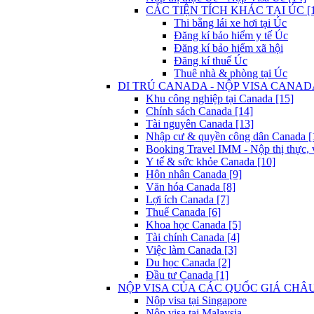
CÁC TIỆN TÍCH KHÁC TẠI ÚC [1
Thi bằng lái xe hơi tại Úc
Đăng kí bảo hiểm y tế Úc
Đăng kí bảo hiểm xã hội
Đăng kí thuế Úc
Thuê nhà & phòng tại Úc
DI TRÚ CANADA - NỘP VISA CANADA
Khu công nghiệp tại Canada [15]
Chính sách Canada [14]
Tài nguyên Canada [13]
Nhập cư & quyền công dân Canada [
Booking Travel IMM - Nộp thị thực, 
Y tế & sức khỏe Canada [10]
Hôn nhân Canada [9]
Văn hóa Canada [8]
Lợi ích Canada [7]
Thuế Canada [6]
Khoa học Canada [5]
Tài chính Canada [4]
Việc làm Canada [3]
Du học Canada [2]
Đầu tư Canada [1]
NỘP VISA CỦA CÁC QUỐC GIÁ CHÂU 
Nộp visa tại Singapore
Nộp visa tại Malaysia