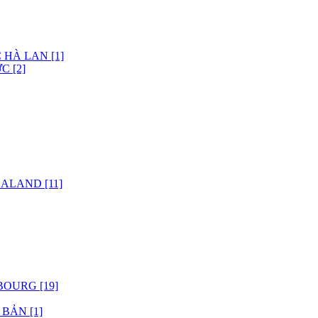
 HÀ LAN [1]
C [2]
ALAND [11]
OURG [19]
BẢN [1]