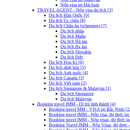
Nộp visa tại Đài loan
TRAVEL AGENT - Nộp visa du lịch [3]
Du lịch Hàn Quốc [9]
Du lịch Úc châu [8]
Du lịch Châu âu (schengen) [7]
Du lịch pháp
Du lịch Malta
Du lịch Hà lan
Du lịch Ba lan
Du lịch Slovakia
Du lịch Đức
Du lịch Hoa Kì [6]
Du lịch nhật bản [5]
Du lịch Anh quốc [4]
Du lịch Canada [3]
Du lịch Việt nam [2]
Du lịch Singapore & Malaysia [1]
Du lịch Singapore
Du lịch Malaysia
Booking travel IMM - Di trú tỉnh thành [4]
Booking travel MM - VISA tại Bắc Ninh [2
Booking travel IMM - Nộp visa, thị thực tại
Booking travel IMM - Nộp visas, thị thực tại
Booking Travel IMM - Nộp Visas ,thị thực -