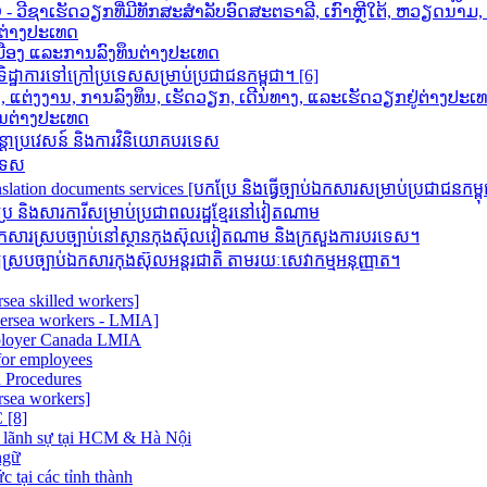
ວີຊາເຮັດວຽກທີ່ມີທັກສະສຳລັບອົດສະຕຣາລີ, ເກົາຫຼີໃຕ້, ຫວຽດນາ
ກຕ່າງປະເທດ
າເມືອງ ແລະການລົງທຶນຕ່າງປະເທດ
ដ្ឋាការទៅក្រៅប្រទេសសម្រាប់ប្រជាជនកម្ពុជា។ [6]
ນ, ແຕ່ງງານ, ການລົງທຶນ, ເຮັດວຽກ, ເດີນທາງ, ແລະເຮັດວຽກຢູ່ຕ່າງປະເ
ຶນຕ່າງປະເທດ
តោប្រវេសន៍ និងការវិនិយោគបរទេស
រទេស
 documents services [បកប្រែ និង​ធ្វើ​ច្បាប់​ឯកសារ​សម្រាប់​ប្រជាជន​កម្ព
ិងសារការីសម្រាប់ប្រជាពលរដ្ឋខ្មែរនៅវៀតណាម
រស្របច្បាប់នៅស្ថានកុងស៊ុលវៀតណាម និងក្រសួងការបរទេស។
របច្បាប់ឯកសារកុងស៊ុលអន្តរជាតិ តាមរយៈសេវាកម្មអនុញ្ញាត។
sea skilled workers]
versea workers - LMIA]
ployer Canada LMIA
or employees
 Procedures
rsea workers]
[8]
 lãnh sự tại HCM & Hà Nội
ngữ
 tại các tỉnh thành