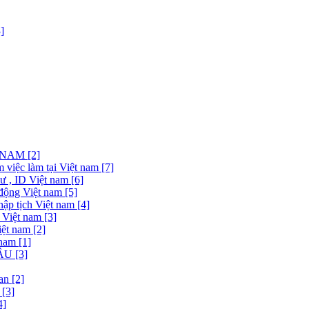
]
NAM [2]
việc làm tại Việt nam [7]
 , ID Việt nam [6]
động Việt nam [5]
ập tịch Việt nam [4]
 Việt nam [3]
ệt nam [2]
nam [1]
U [3]
n [2]
[3]
4]