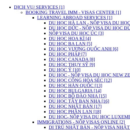
DỊCH VỤ/ SERVICES [1]
BOOKING TRAVEL IMM - VISAS CENTER [1]
LEARNING ABROAD SERVICES [1]
DU HỌC HÀ LAN - NỘP VISA DU HỌC
DU HỌC ĐỨC - NỘP VISA DU HỌC ĐỨ
NỘP VISA DU HỌC ÚC [3]
DU HỌC HOA KÌ [4]
DU HỌC BA LAN [5]
DU HỌC VƯƠNG QUỐC ANH [6]
DU HỌC PHÁP [7]
DU HỌC CANADA [8]
DU HỌC THỤY SỸ [9]
DU HỌC Ý [10]
DU HỌC - NỘP VISA DU HỌC NEW ZE
DU HỌC CỘNG HÒA SÉC [12]
DU HỌC HÀN QUỐC [13]
DU HỌC BULGARIA [14]
DU HỌC BỒ ĐÀO NHA [15]
DU HỌC TÂY BAN NHA [16]
DU HỌC NHẬT BẢN [17]
DU HỌC PHẦN LAN [18]
DU HỌC- NỘP VISA DU HỌC LUXEMB
IMMIGRATIONS - NỘP VISAS ONLINE [2]
DI TRÚ NHẬT BẢN - NỘP VISA NHẬT 