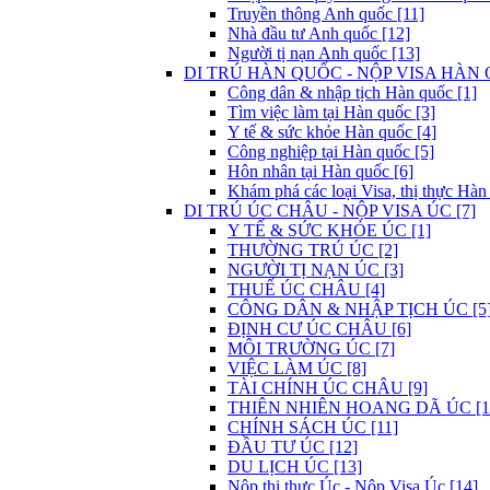
Truyền thông Anh quốc [11]
Nhà đầu tư Anh quốc [12]
Người tị nạn Anh quốc [13]
DI TRÚ HÀN QUỐC - NỘP VISA HÀN 
Công dân & nhập tịch Hàn quốc [1]
Tìm việc làm tại Hàn quốc [3]
Y tế & sức khỏe Hàn quốc [4]
Công nghiệp tại Hàn quốc [5]
Hôn nhân tại Hàn quốc [6]
Khám phá các loại Visa, thị thực Hàn
DI TRÚ ÚC CHÂU - NỘP VISA ÚC [7]
Y TẾ & SỨC KHỎE ÚC [1]
THƯỜNG TRÚ ÚC [2]
NGƯỜI TỊ NẠN ÚC [3]
THUẾ ÚC CHÂU [4]
CÔNG DÂN & NHẬP TỊCH ÚC [5
ĐỊNH CƯ ÚC CHÂU [6]
MÔI TRƯỜNG ÚC [7]
VIỆC LÀM ÚC [8]
TÀI CHÍNH ÚC CHÂU [9]
THIÊN NHIÊN HOANG DÃ ÚC [1
CHÍNH SÁCH ÚC [11]
ĐẦU TƯ ÚC [12]
DU LỊCH ÚC [13]
Nộp thị thực Úc - Nộp Visa Úc [14]