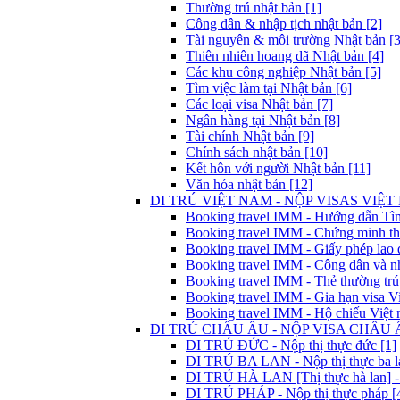
Thường trú nhật bản [1]
Công dân & nhập tịch nhật bản [2]
Tài nguyên & môi trường Nhật bản [3
Thiên nhiên hoang dã Nhật bản [4]
Các khu công nghiệp Nhật bản [5]
Tìm việc làm tại Nhật bản [6]
Các loại visa Nhật bản [7]
Ngân hàng tại Nhật bản [8]
Tài chính Nhật bản [9]
Chính sách nhật bản [10]
Kết hôn với người Nhật bản [11]
Văn hóa nhật bản [12]
DI TRÚ VIỆT NAM - NỘP VISAS VIỆT 
Booking travel IMM - Hướng dẫn Tìm 
Booking travel IMM - Chứng minh thư
Booking travel IMM - Giấy phép lao 
Booking travel IMM - Công dân và nh
Booking travel IMM - Thẻ thường trú
Booking travel IMM - Gia hạn visa Vi
Booking travel IMM - Hộ chiếu Việt 
DI TRÚ CHÂU ÂU - NỘP VISA CHÂU Â
DI TRÚ ĐỨC - Nộp thị thực đức [1]
DI TRÚ BA LAN - Nộp thị thực ba la
DI TRÚ HÀ LAN [Thị thực hà lan] - 
DI TRÚ PHÁP - Nộp thị thực pháp [