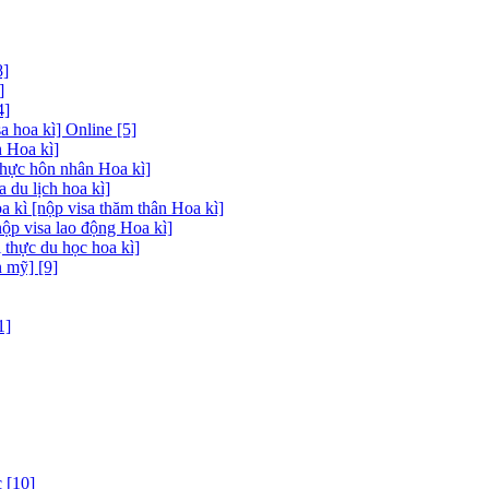
8]
]
4]
 hoa kì] Online [5]
 Hoa kì]
thực hôn nhân Hoa kì]
a du lịch hoa kì]
a kì [nộp visa thăm thân Hoa kì]
nộp visa lao động Hoa kì]
 thực du học hoa kì]
 mỹ] [9]
1]
 [10]