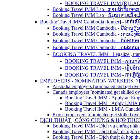
BOOKING TRAVEL IMM [R] LAO - 
Booking Travel IMM Lao - ການລົງທຶນຈາ
Booking Travel IMM Lao - ຂໍ້ມູນການເຂົ້
Booking Travel IMM Cambodia [khmer] - ដាក់ស្នើទិ
Booking Travel IMM Cambodia - ວີຊ່າຮຽ
Booking Travel IMM Cambodia - ການລົງທ
Booking Travel IMM Cambodia - ព័ត៌មានអន្
Booking Travel IMM Cambodia - ការងារប
BOOKING TRAVEL IMM - Legalize , translation
BOOKING TRAVEL IMM - ការបកប្រែ ន
BOOKING TRAVEL IMM - រៀបចំឯកសា
BOOKING TRAVEL IMM - ការធ្វើឱ្យស្
EMPLOYERS - NOMINATION WORKERS [7]
Australia employers [nominated and get over
Canada employers [nominated get skilled o
Booking Travel IMM - Apply an Em
Booking Travel IMM - Apply LMIA f
Booking Travel IMM - LMIA Canada
Korea employers [nominated get skilled ove
DỊCH THUẬT , CÔNG CHỨNG & HỢP THỨC 
Booking Travel IMM - Dịch vụ chứng nhận
Booking Travel IMM - Dịch thuật đa ngôn 
Booking Travel IMM - Dịch thuật & hợp thức