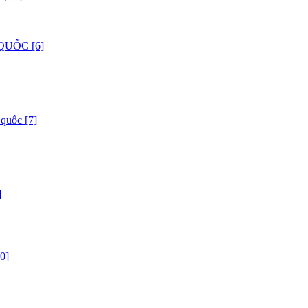
QUỐC [6]
 quốc [7]
]
0]