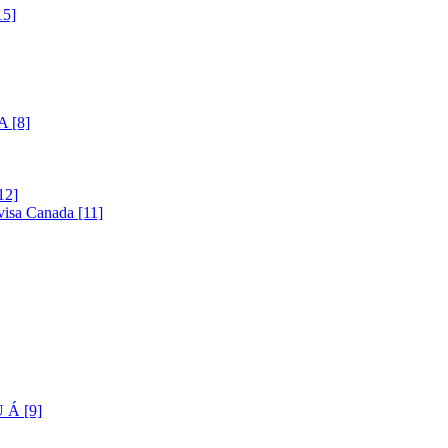
5]
 [8]
12]
visa Canada [11]
Á [9]