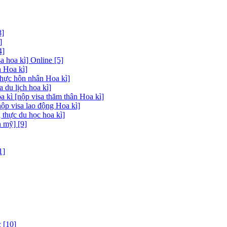
8]
]
4]
 hoa kì] Online [5]
 Hoa kì]
thực hôn nhân Hoa kì]
a du lịch hoa kì]
a kì [nộp visa thăm thân Hoa kì]
nộp visa lao động Hoa kì]
 thực du học hoa kì]
 mỹ] [9]
1]
 [10]