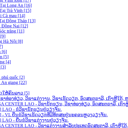
ại Vĩnh long [17]
 Tại Long An [16]
Tại Trà Vinh [15]
ại Cà mau [14]
 Tại Đồng Tháp [13]
i Đồng Nai [12]
Sóc trăng [11]
[9]
ại Hà Nội [8]
7]
 [6]
n [5]
ng [4]
[3]
i phú quốc [2]
i An giang [22]
ດໃຫ້ຄົນລາວ [5]
ວີຊາທ່ອງທ່ຽວ, ວີຊາແຕ່ງງານ, ວີຊາເຮັດວຽກ, ອົດສະຕຣາລີ, ເກົາຫຼີໃ
ENTER LAO - ວີຊານັກຮຽນ, ວີຊາທ່ອງທ່ຽວ, ອົດສະຕຣາລີ, ເກົາຫຼີໃ
AO - ຂໍວີຊານັກຮຽນຢູ່ວຽງຈັນ.
VL ຍື່ນຂໍວີຊາເຮັດວຽກທີ່ມີທັກສະຢູ່ນະຄອນຫຼວງວຽງຈັນ.
O - ຍື່ນຂໍວີຊາແຕ່ງງານຢູ່ວຽງຈັນ.
 CENTER LAO - ວີຊາແຕ່ງງານສຳລັບປະເທດອົດສະຕາລີ, ເກົາຫຼີໃ