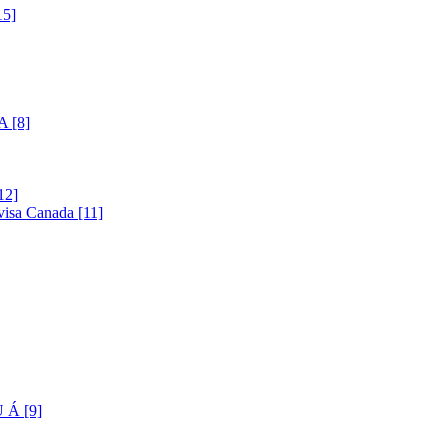
5]
 [8]
12]
visa Canada [11]
Á [9]