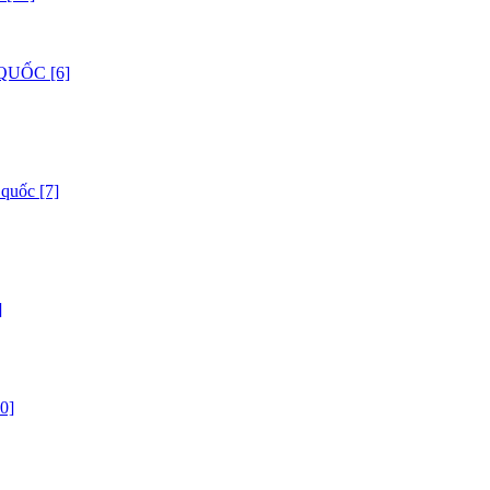
QUỐC [6]
 quốc [7]
]
0]