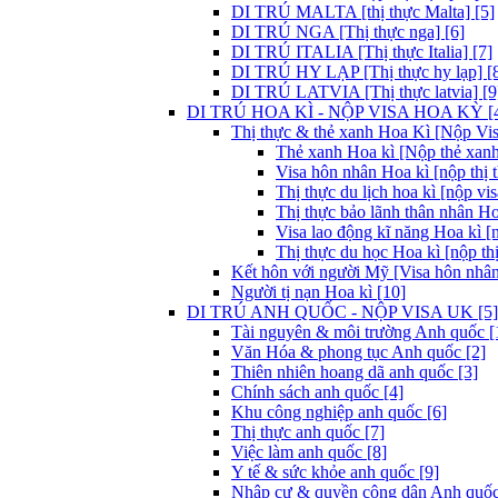
DI TRÚ MALTA [thị thực Malta] [5]
DI TRÚ NGA [Thị thực nga] [6]
DI TRÚ ITALIA [Thị thực Italia] [7]
DI TRÚ HY LẠP [Thị thực hy lạp] [
DI TRÚ LATVIA [Thị thực latvia] [9
DI TRÚ HOA KÌ - NỘP VISA HOA KỲ [
Thị thực & thẻ xanh Hoa Kì [Nộp Visa
Thẻ xanh Hoa kì [Nộp thẻ xanh
Visa hôn nhân Hoa kì [nộp thị 
Thị thực du lịch hoa kì [nộp vis
Thị thực bảo lãnh thân nhân Ho
Visa lao động kĩ năng Hoa kì [
Thị thực du học Hoa kì [nộp thị
Kết hôn với người Mỹ [Visa hôn nhân
Người tị nạn Hoa kì [10]
DI TRÚ ANH QUỐC - NỘP VISA UK [5]
Tài nguyên & môi trường Anh quốc [
Văn Hóa & phong tục Anh quốc [2]
Thiên nhiên hoang dã anh quốc [3]
Chính sách anh quốc [4]
Khu công nghiệp anh quốc [6]
Thị thực anh quốc [7]
Việc làm anh quốc [8]
Y tế & sức khỏe anh quốc [9]
Nhập cư & quyền công dân Anh quốc