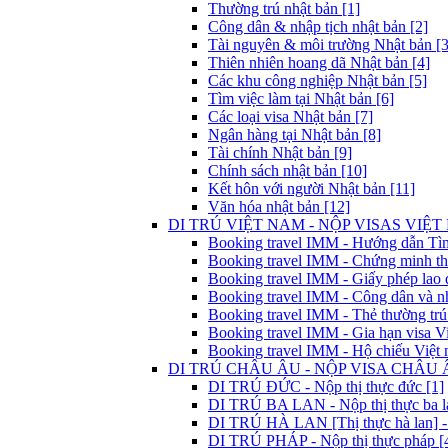
Thường trú nhật bản [1]
Công dân & nhập tịch nhật bản [2]
Tài nguyên & môi trường Nhật bản [3
Thiên nhiên hoang dã Nhật bản [4]
Các khu công nghiệp Nhật bản [5]
Tìm việc làm tại Nhật bản [6]
Các loại visa Nhật bản [7]
Ngân hàng tại Nhật bản [8]
Tài chính Nhật bản [9]
Chính sách nhật bản [10]
Kết hôn với người Nhật bản [11]
Văn hóa nhật bản [12]
DI TRÚ VIỆT NAM - NỘP VISAS VIỆT 
Booking travel IMM - Hướng dẫn Tìm 
Booking travel IMM - Chứng minh thư
Booking travel IMM - Giấy phép lao 
Booking travel IMM - Công dân và nh
Booking travel IMM - Thẻ thường trú
Booking travel IMM - Gia hạn visa Vi
Booking travel IMM - Hộ chiếu Việt 
DI TRÚ CHÂU ÂU - NỘP VISA CHÂU Â
DI TRÚ ĐỨC - Nộp thị thực đức [1]
DI TRÚ BA LAN - Nộp thị thực ba la
DI TRÚ HÀ LAN [Thị thực hà lan] - 
DI TRÚ PHÁP - Nộp thị thực pháp [