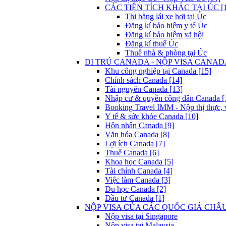
CÁC TIỆN TÍCH KHÁC TẠI ÚC [1
Thi bằng lái xe hơi tại Úc
Đăng kí bảo hiểm y tế Úc
Đăng kí bảo hiểm xã hội
Đăng kí thuế Úc
Thuê nhà & phòng tại Úc
DI TRÚ CANADA - NỘP VISA CANADA
Khu công nghiệp tại Canada [15]
Chính sách Canada [14]
Tài nguyên Canada [13]
Nhập cư & quyền công dân Canada [
Booking Travel IMM - Nộp thị thực, 
Y tế & sức khỏe Canada [10]
Hôn nhân Canada [9]
Văn hóa Canada [8]
Lợi ích Canada [7]
Thuế Canada [6]
Khoa học Canada [5]
Tài chính Canada [4]
Việc làm Canada [3]
Du học Canada [2]
Đầu tư Canada [1]
NỘP VISA CỦA CÁC QUỐC GIÁ CHÂU 
Nộp visa tại Singapore
Nộp visa tại Malaysia