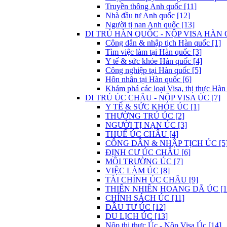
Truyền thông Anh quốc [11]
Nhà đầu tư Anh quốc [12]
Người tị nạn Anh quốc [13]
DI TRÚ HÀN QUỐC - NỘP VISA HÀN 
Công dân & nhập tịch Hàn quốc [1]
Tìm việc làm tại Hàn quốc [3]
Y tế & sức khỏe Hàn quốc [4]
Công nghiệp tại Hàn quốc [5]
Hôn nhân tại Hàn quốc [6]
Khám phá các loại Visa, thị thực Hàn
DI TRÚ ÚC CHÂU - NỘP VISA ÚC [7]
Y TẾ & SỨC KHỎE ÚC [1]
THƯỜNG TRÚ ÚC [2]
NGƯỜI TỊ NẠN ÚC [3]
THUẾ ÚC CHÂU [4]
CÔNG DÂN & NHẬP TỊCH ÚC [5
ĐỊNH CƯ ÚC CHÂU [6]
MÔI TRƯỜNG ÚC [7]
VIỆC LÀM ÚC [8]
TÀI CHÍNH ÚC CHÂU [9]
THIÊN NHIÊN HOANG DÃ ÚC [1
CHÍNH SÁCH ÚC [11]
ĐẦU TƯ ÚC [12]
DU LỊCH ÚC [13]
Nộp thị thực Úc - Nộp Visa Úc [14]