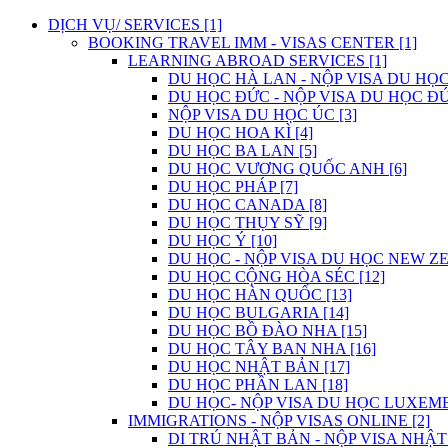
DỊCH VỤ/ SERVICES [1]
BOOKING TRAVEL IMM - VISAS CENTER [1]
LEARNING ABROAD SERVICES [1]
DU HỌC HÀ LAN - NỘP VISA DU HỌC
DU HỌC ĐỨC - NỘP VISA DU HỌC ĐỨ
NỘP VISA DU HỌC ÚC [3]
DU HỌC HOA KÌ [4]
DU HỌC BA LAN [5]
DU HỌC VƯƠNG QUỐC ANH [6]
DU HỌC PHÁP [7]
DU HỌC CANADA [8]
DU HỌC THỤY SỸ [9]
DU HỌC Ý [10]
DU HỌC - NỘP VISA DU HỌC NEW ZE
DU HỌC CỘNG HÒA SÉC [12]
DU HỌC HÀN QUỐC [13]
DU HỌC BULGARIA [14]
DU HỌC BỒ ĐÀO NHA [15]
DU HỌC TÂY BAN NHA [16]
DU HỌC NHẬT BẢN [17]
DU HỌC PHẦN LAN [18]
DU HỌC- NỘP VISA DU HỌC LUXEMB
IMMIGRATIONS - NỘP VISAS ONLINE [2]
DI TRÚ NHẬT BẢN - NỘP VISA NHẬT 