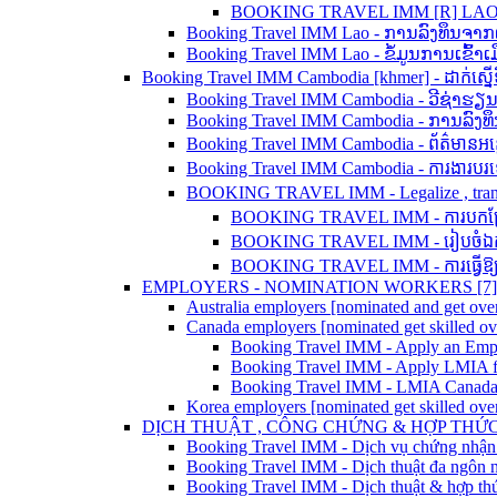
BOOKING TRAVEL IMM [R] LAO - 
Booking Travel IMM Lao - ການລົງທຶນຈາ
Booking Travel IMM Lao - ຂໍ້ມູນການເຂົ້
Booking Travel IMM Cambodia [khmer] - ដាក់ស្នើទិ
Booking Travel IMM Cambodia - ວີຊ່າຮຽ
Booking Travel IMM Cambodia - ການລົງທ
Booking Travel IMM Cambodia - ព័ត៌មានអន្
Booking Travel IMM Cambodia - ការងារប
BOOKING TRAVEL IMM - Legalize , translation
BOOKING TRAVEL IMM - ការបកប្រែ ន
BOOKING TRAVEL IMM - រៀបចំឯកសា
BOOKING TRAVEL IMM - ការធ្វើឱ្យស្
EMPLOYERS - NOMINATION WORKERS [7]
Australia employers [nominated and get over
Canada employers [nominated get skilled o
Booking Travel IMM - Apply an Em
Booking Travel IMM - Apply LMIA f
Booking Travel IMM - LMIA Canada
Korea employers [nominated get skilled ove
DỊCH THUẬT , CÔNG CHỨNG & HỢP THỨC 
Booking Travel IMM - Dịch vụ chứng nhận
Booking Travel IMM - Dịch thuật đa ngôn 
Booking Travel IMM - Dịch thuật & hợp thức