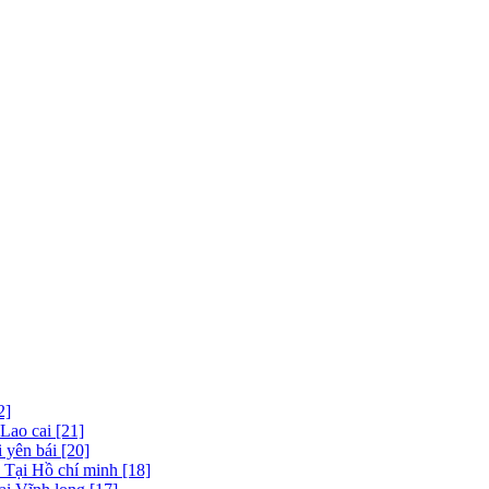
2]
 Lao cai [21]
 yên bái [20]
 Tại Hồ chí minh [18]