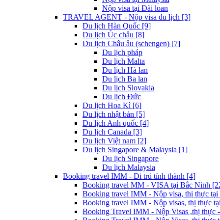
Nộp visa tại Đài loan
TRAVEL AGENT - Nộp visa du lịch [3]
Du lịch Hàn Quốc [9]
Du lịch Úc châu [8]
Du lịch Châu âu (schengen) [7]
Du lịch pháp
Du lịch Malta
Du lịch Hà lan
Du lịch Ba lan
Du lịch Slovakia
Du lịch Đức
Du lịch Hoa Kì [6]
Du lịch nhật bản [5]
Du lịch Anh quốc [4]
Du lịch Canada [3]
Du lịch Việt nam [2]
Du lịch Singapore & Malaysia [1]
Du lịch Singapore
Du lịch Malaysia
Booking travel IMM - Di trú tỉnh thành [4]
Booking travel MM - VISA tại Bắc Ninh [2
Booking travel IMM - Nộp visa, thị thực tại
Booking travel IMM - Nộp visas, thị thực tại
Booking Travel IMM - Nộp Visas ,thị thực -