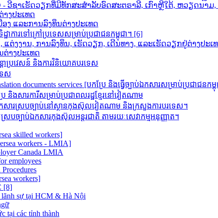
ວີຊາເຮັດວຽກທີ່ມີທັກສະສຳລັບອົດສະຕຣາລີ, ເກົາຫຼີໃຕ້, ຫວຽດນາ
ກຕ່າງປະເທດ
າເມືອງ ແລະການລົງທຶນຕ່າງປະເທດ
ដ្ឋាការទៅក្រៅប្រទេសសម្រាប់ប្រជាជនកម្ពុជា។ [6]
ນ, ແຕ່ງງານ, ການລົງທຶນ, ເຮັດວຽກ, ເດີນທາງ, ແລະເຮັດວຽກຢູ່ຕ່າງປະເ
ຶນຕ່າງປະເທດ
តោប្រវេសន៍ និងការវិនិយោគបរទេស
រទេស
 documents services [បកប្រែ និង​ធ្វើ​ច្បាប់​ឯកសារ​សម្រាប់​ប្រជាជន​កម្ព
ិងសារការីសម្រាប់ប្រជាពលរដ្ឋខ្មែរនៅវៀតណាម
រស្របច្បាប់នៅស្ថានកុងស៊ុលវៀតណាម និងក្រសួងការបរទេស។
របច្បាប់ឯកសារកុងស៊ុលអន្តរជាតិ តាមរយៈសេវាកម្មអនុញ្ញាត។
sea skilled workers]
versea workers - LMIA]
ployer Canada LMIA
or employees
 Procedures
rsea workers]
[8]
 lãnh sự tại HCM & Hà Nội
ngữ
 tại các tỉnh thành