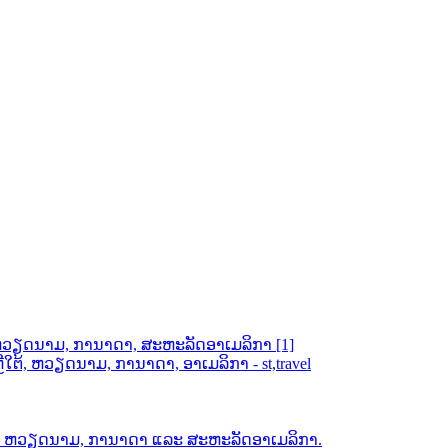
ຕ້, ຫວຽດນາມ, ການາດາ, ສະຫະລັດອາເມລິກາ [1]
ຕ້, ຫວຽດນາມ, ການາດາ, ອາເມລິກາ - st,travel
ຕ້, ຫວຽດນາມ, ການາດາ ແລະ ສະຫະລັດອາເມລິກາ.