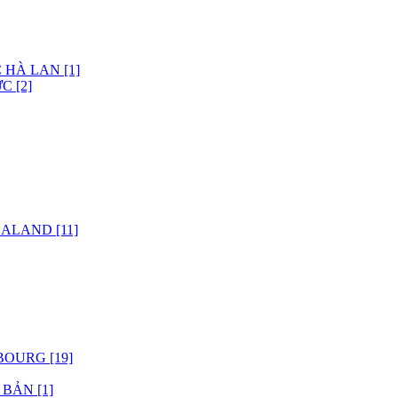
 HÀ LAN [1]
C [2]
ALAND [11]
OURG [19]
BẢN [1]