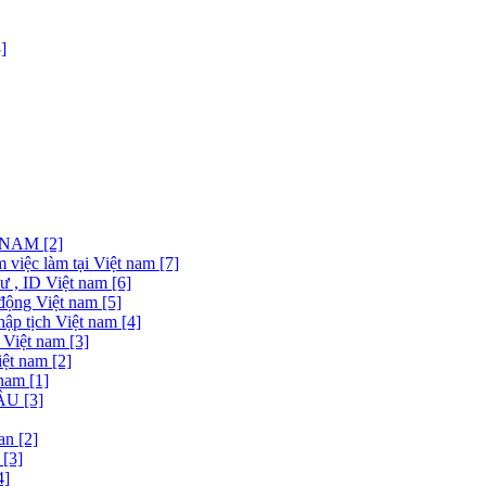
]
NAM [2]
việc làm tại Việt nam [7]
 , ID Việt nam [6]
động Việt nam [5]
ập tịch Việt nam [4]
 Việt nam [3]
ệt nam [2]
nam [1]
U [3]
n [2]
[3]
4]