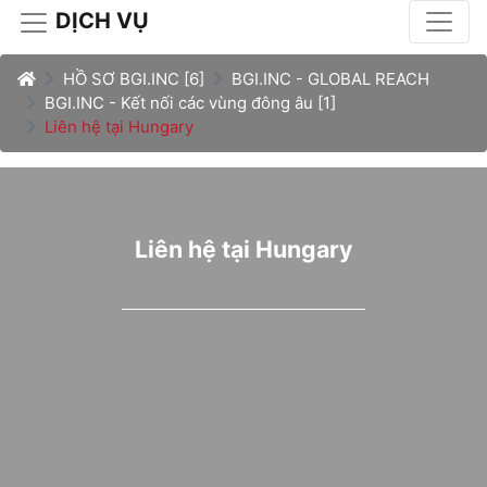
DỊCH VỤ
HỒ SƠ BGI.INC [6]
BGI.INC - GLOBAL REACH
BGI.INC - Kết nối các vùng đông âu [1]
Liên hệ tại Hungary
Liên hệ tại Hungary