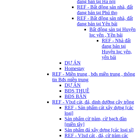
đang bán tại Hà nội
REF - Bất động sản nhà, đất
đang bán tại Phú thọ
REF - Bất động sản nhà, đất
đang bán tại Yên bái
Bất động sản tại Huyện
lục yên , Yên bái
REF - Nhà đất
đang bán tại
Huyện lục yên,
yên bái
DỰ ÁN
Homestay
REF - Miền trung , bđs miền trung , thông
tin Bđs miền trung
DỰ ÁN
BĐS THUÊ
BĐS BÁN
REF - Vlxd cát, đá, dinh dưỡng cây trồng
REF - Sản phẩm cát xây dựng [các
loại]
Sản phẩm cừ tràm, cừ bạch đàn
[miền tây]
Sản phẩm đá xây dựng [các loại sỉ]
REF - Vlxd cát , đá, cừ tràm các