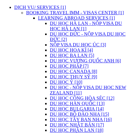
DỊCH VỤ/ SERVICES [1]
BOOKING TRAVEL IMM - VISAS CENTER [1]
LEARNING ABROAD SERVICES [1]
DU HỌC HÀ LAN - NỘP VISA DU
HỌC HÀ LAN [1]
DU HỌC ĐỨC - NỘP VISA DU HỌC
ĐỨC [2]
NỘP VISA DU HỌC ÚC [3]
DU HỌC HOA KÌ [4]
DU HỌC BA LAN [5]
DU HỌC VƯƠNG QUỐC ANH [6]
DU HỌC PHÁP [7]
DU HỌC CANADA [8]
DU HỌC THỤY SỸ [9]
DU HỌC Ý [10]
DU HỌC - NỘP VISA DU HỌC NEW
ZEALAND [11]
DU HỌC CỘNG HÒA SÉC [12]
DU HỌC HÀN QUỐC [13]
DU HỌC BULGARIA [14]
DU HỌC BỒ ĐÀO NHA [15]
DU HỌC TÂY BAN NHA [16]
DU HỌC NHẬT BẢN [17]
DU HỌC PHẦN LAN [18]