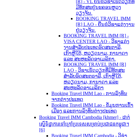
[R] - VL ຍື່ນຂໍວີຊາເຮັດວຽກທີ່
ມີທັກສະຢູ່ນະຄອນຫຼວງ
ວຽງຈັນ.
BOOKING TRAVEL IMM
[R] LAO - ຍື່ນຂໍວີຊາແຕ່ງງານ
ຢູ່ວຽງຈັນ.
BOOKING TRAVEL IMM [R] -
VISA CENTER LAO - ວີຊາແຕ່ງ
ງານສຳລັບປະເທດອົດສະຕາລີ,
ເກົາຫຼີໃຕ້, ຫວຽດນາມ, ການາດາ
ແລະ ສະຫະລັດອາເມລິກາ.
BOOKING TRAVEL IMM [R]
LAO - ວີຊາເຮັດວຽກທີ່ມີທັກສະ
ສຳລັບອົດສະຕຣາລີ, ເກົາຫຼີໃຕ້,
ຫວຽດນາມ, ການາດາ ແລະ
ສະຫະລັດອາເມລິກາ
Booking Travel IMM Lao - ການລົງທຶນ
ຈາກຕ່າງປະເທດ
Booking Travel IMM Lao - ຂໍ້ມູນການເຂົ້າ
ເມືອງ ແລະການລົງທຶນຕ່າງປະເທດ
Booking Travel IMM Cambodia [khmer] - ដាក់
ស្នើទិដ្ឋាការទៅក្រៅប្រទេសសម្រាប់ប្រជាជនកម្ពុជា។
[6]
Booking Travel IMM Cambodia - ວີຊ່າ