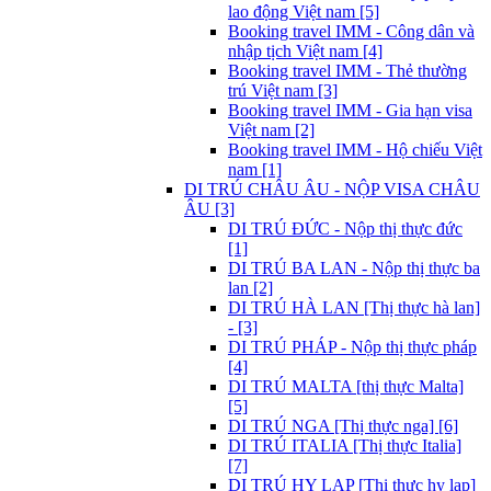
lao động Việt nam [5]
Booking travel IMM - Công dân và
nhập tịch Việt nam [4]
Booking travel IMM - Thẻ thường
trú Việt nam [3]
Booking travel IMM - Gia hạn visa
Việt nam [2]
Booking travel IMM - Hộ chiếu Việt
nam [1]
DI TRÚ CHÂU ÂU - NỘP VISA CHÂU
ÂU [3]
DI TRÚ ĐỨC - Nộp thị thực đức
[1]
DI TRÚ BA LAN - Nộp thị thực ba
lan [2]
DI TRÚ HÀ LAN [Thị thực hà lan]
- [3]
DI TRÚ PHÁP - Nộp thị thực pháp
[4]
DI TRÚ MALTA [thị thực Malta]
[5]
DI TRÚ NGA [Thị thực nga] [6]
DI TRÚ ITALIA [Thị thực Italia]
[7]
DI TRÚ HY LẠP [Thị thực hy lạp]