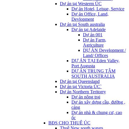
Dự án tại Westerm ÚC
Dự án Hotel, Leisue, Service
Dự án Office, Land,
Devlopment
Dự án tại South australia
Dự án tại Adelaide
Dự án 001
Dự án Farm,
Agriculture
DỰ ÁN Development /
Land/ Offices
DỰ ÁN TẠI Eden Valley,
Port Augusta
DỰ ÁN TRUNG TÂM
SOUTH AUSTRALIA
Dự án tại Queensland
Dự án tại Victoria ÚC`
Dự án Northern Teritorry
Dự án nông trại
Dự án xây dựng cầu, đường ,
cảng
Dự án nhà & chung cư, cao
ốc
BĐS CHO THUÊ ÚC
Thuê New south waves