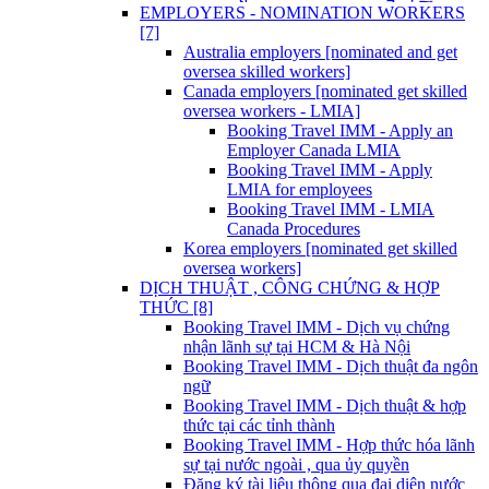
EMPLOYERS - NOMINATION WORKERS
[7]
Australia employers [nominated and get
oversea skilled workers]
Canada employers [nominated get skilled
oversea workers - LMIA]
Booking Travel IMM - Apply an
Employer Canada LMIA
Booking Travel IMM - Apply
LMIA for employees
Booking Travel IMM - LMIA
Canada Procedures
Korea employers [nominated get skilled
oversea workers]
DỊCH THUẬT , CÔNG CHỨNG & HỢP
THỨC [8]
Booking Travel IMM - Dịch vụ chứng
nhận lãnh sự tại HCM & Hà Nội
Booking Travel IMM - Dịch thuật đa ngôn
ngữ
Booking Travel IMM - Dịch thuật & hợp
thức tại các tỉnh thành
Booking Travel IMM - Hợp thức hóa lãnh
sự tại nước ngoài , qua ủy quyền
Đăng ký tài liệu thông qua đại diện nước