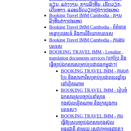
ຮຽນ, ແຕ່ງງານ, ການລົງທຶນ, ເຮັດວຽກ,
ເດີນທາງ, ແລະເຮັດວຽກຢູ່ຕ່າງປະເທດ
Booking Travel IMM Cambodia - ການ
ລົງທຶນຕ່າງປະເທດ
Booking Travel IMM Cambodia - ព័ត៌មាន
អន្តោប្រវេសន៍ និងការវិនិយោគបរទេស
Booking Travel IMM Cambodia - ការងារ
បរទេស
BOOKING TRAVEL IMM - Legalize ,
translation documents services [បកប្រែ និង​
ធ្វើ​ច្បាប់​ឯកសារ​សម្រាប់​ប្រជាជន​កម្ពុជា។]
BOOKING TRAVEL IMM - ការបក
ប្រែ និងសារការីសម្រាប់ប្រជាពលរដ្ឋខ្មែរ
នៅវៀតណាម
BOOKING TRAVEL IMM - រៀបចំ
ឯកសារស្របច្បាប់នៅស្ថាន
កុងស៊ុលវៀតណាម និងក្រសួងការ
បរទេស។
BOOKING TRAVEL IMM - ការ
ធ្វើឱ្យស្របច្បាប់ឯកសារកុងស៊ុល
អន្តរជាតិ តាមរយៈសេវាកម្មអនុញ្ញាត។