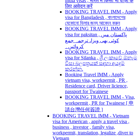
India visas , भारत में किसी भी वीज़ा के
लिए आवेदन करें
BOOKING TRAVEL IMM - Apply
visa for Bangladesh , বাংলাদেশের
যেকোনো ভিসার জন্য আবেদন করুন
BOOKING TRAVEL IMM - Apply
visa for paksitan , پاکستان میں
کوئی بھی ویزا، ترجمہ جمع
کروائیں۔
BOOKING TRAVEL IMM - Apply
visa for Silanka , ශ්‍රී ලංකාවේ ඕනෑම
වීසා බලපත්‍රයක් සඳහා අයදුම්
කරන්න.
Booking Travel IMM - Apply
vietnam visa, workpermit , PR ,
Residence card, Driver licience,
passport for Twainese
BOOKING TRAVEL IMM - Visa,
workpermit , PR for Twainese [ 申
請台灣任何簽證 ]
BOOKING TRAVEL IMM - Vietnam
visa for American , apply a travel visa ,
business , investor , family visa,
workpermit, translation, legalize ,diver to
Vietnam