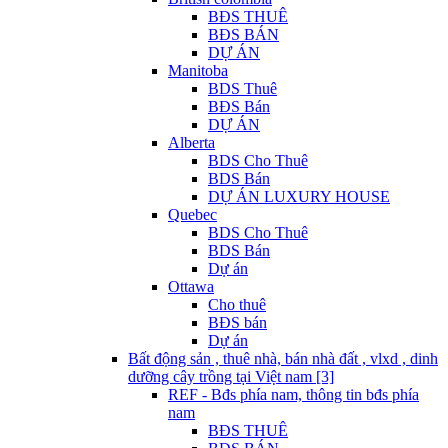
BĐS THUÊ
BĐS BÁN
DỰ ÁN
Manitoba
BDS Thuê
BĐS Bán
DỰ ÁN
Alberta
BDS Cho Thuê
BDS Bán
DỰ ÁN LUXURY HOUSE
Quebec
BDS Cho Thuê
BDS Bán
Dự án
Ottawa
Cho thuê
BĐS bán
Dự án
Bất động sản , thuê nhà, bán nhà đất , vlxd , dinh
dưỡng cây trồng tại Việt nam [3]
REF - Bđs phía nam, thông tin bđs phía
nam
BĐS THUÊ