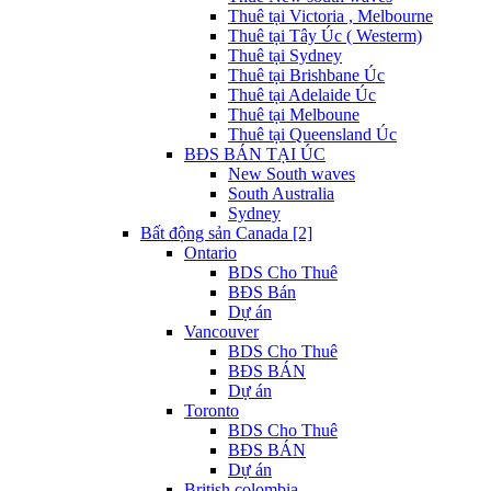
Thuê tại Victoria , Melbourne
Thuê tại Tây Úc ( Westerm)
Thuê tại Sydney
Thuê tại Brishbane Úc
Thuê tại Adelaide Úc
Thuê tại Melboune
Thuê tại Queensland Úc
BĐS BÁN TẠI ÚC
New South waves
South Australia
Sydney
Bất động sản Canada [2]
Ontario
BDS Cho Thuê
BĐS Bán
Dự án
Vancouver
BDS Cho Thuê
BĐS BÁN
Dự án
Toronto
BDS Cho Thuê
BĐS BÁN
Dự án
British colombia