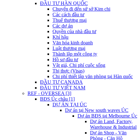
ĐẦU TƯ HÀN QUỐC
Chuyến đi đến sứ sở Kim chi
Các cách đầu tư
Thuế thương mại
Các dự án
Quyền của nhà đầu tư
Khí hậu
Văn hóa kinh doanh
Luật thương mại
Thành lập một công ty
Hồ sơ đầu tư
Vật giá, Chi phí cuộc sống
Thị thực (Visas)
Chi phí thiết lập văn phòng tại Hàn quốc
ĐẦU TƯ CANADA
ĐẦU TƯ VIỆT NAM
REF - OVERSEA [3]
BĐS Úc châu [1]
DỰ ÁN TẠI ÚC
Dự án tại New south waves ÚC
Dự án BĐS tại Melbourne Úc
Dự án Land, Factory,
Warehouse & Industrial
Dự án Shop - Văn
Phòng - Căn Hộ