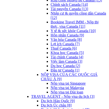
Khu công nghiệp tại Canada [15]
Chính sách Canada [14]
Tài nguyên Canada [13]
Nhập cư & quyền công dân Canada
[12]
Booking Travel IMM - Nộp thị
thực, visa Canada [11]
Y tế & sức khỏe Canada [10]
Hôn nhân Canada [9]
Văn hóa Canada [8]
Lợi ích Canada [7]
Thuế Canada [6]
Khoa học Canada [5]
Tài chính Canada [4]
Việc làm Canada [3]
Du học Canada [2]
Đầu tư Canada [1]
NỘP VISA CỦA CÁC QUỐC GIÁ
CHÂU Á [9]
Nộp visa tại Singapore
Nộp visa tại Malaysia
Nộp visa tại Đài loan
TRAVEL AGENT - Nộp visa du lịch [3]
Du lịch Hàn Quốc [9]
Du lịch Úc châu [8]