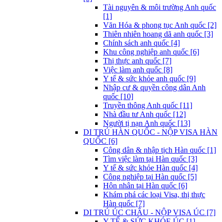
Tài nguyên & môi trường Anh quốc
[1]
Văn Hóa & phong tục Anh quốc [2]
Thiên nhiên hoang dã anh quốc [3]
Chính sách anh quốc [4]
Khu công nghiệp anh quốc [6]
Thị thực anh quốc [7]
Việc làm anh quốc [8]
Y tế & sức khỏe anh quốc [9]
Nhập cư & quyền công dân Anh
quốc [10]
Truyền thông Anh quốc [11]
Nhà đầu tư Anh quốc [12]
Người tị nạn Anh quốc [13]
DI TRÚ HÀN QUỐC - NỘP VISA HÀN
QUỐC [6]
Công dân & nhập tịch Hàn quốc [1]
Tìm việc làm tại Hàn quốc [3]
Y tế & sức khỏe Hàn quốc [4]
Công nghiệp tại Hàn quốc [5]
Hôn nhân tại Hàn quốc [6]
Khám phá các loại Visa, thị thực
Hàn quốc [7]
DI TRÚ ÚC CHÂU - NỘP VISA ÚC [7]
Y TẾ & SỨC KHỎE ÚC [1]