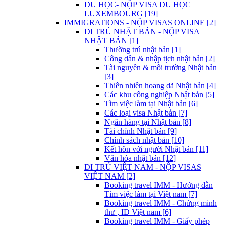
DU HỌC- NỘP VISA DU HỌC
LUXEMBOURG [19]
IMMIGRATIONS - NỘP VISAS ONLINE [2]
DI TRÚ NHẬT BẢN - NỘP VISA
NHẬT BẢN [1]
Thường trú nhật bản [1]
Công dân & nhập tịch nhật bản [2]
Tài nguyên & môi trường Nhật bản
[3]
Thiên nhiên hoang dã Nhật bản [4]
Các khu công nghiệp Nhật bản [5]
Tìm việc làm tại Nhật bản [6]
Các loại visa Nhật bản [7]
Ngân hàng tại Nhật bản [8]
Tài chính Nhật bản [9]
Chính sách nhật bản [10]
Kết hôn với người Nhật bản [11]
Văn hóa nhật bản [12]
DI TRÚ VIỆT NAM - NỘP VISAS
VIỆT NAM [2]
Booking travel IMM - Hướng dẫn
Tìm việc làm tại Việt nam [7]
Booking travel IMM - Chứng minh
thư , ID Việt nam [6]
Booking travel IMM - Giấy phép