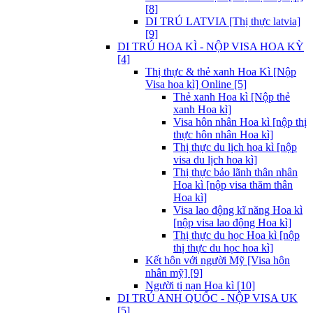
[8]
DI TRÚ LATVIA [Thị thực latvia]
[9]
DI TRÚ HOA KÌ - NỘP VISA HOA KỲ
[4]
Thị thực & thẻ xanh Hoa Kì [Nộp
Visa hoa kì] Online [5]
Thẻ xanh Hoa kì [Nộp thẻ
xanh Hoa kì]
Visa hôn nhân Hoa kì [nộp thị
thực hôn nhân Hoa kì]
Thị thực du lịch hoa kì [nộp
visa du lịch hoa kì]
Thị thực bảo lãnh thân nhân
Hoa kì [nộp visa thăm thân
Hoa kì]
Visa lao động kĩ năng Hoa kì
[nộp visa lao động Hoa kì]
Thị thực du học Hoa kì [nộp
thị thực du học hoa kì]
Kết hôn với người Mỹ [Visa hôn
nhân mỹ] [9]
Người tị nạn Hoa kì [10]
DI TRÚ ANH QUỐC - NỘP VISA UK
[5]