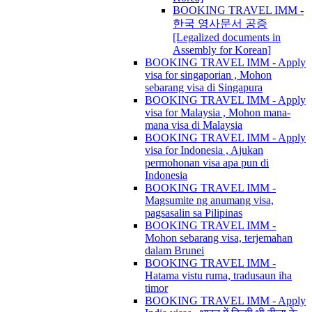
BOOKING TRAVEL IMM -
한국 영사문서 공증
[Legalized documents in
Assembly for Korean]
BOOKING TRAVEL IMM - Apply
visa for singaporian , Mohon
sebarang visa di Singapura
BOOKING TRAVEL IMM - Apply
visa for Malaysia , Mohon mana-
mana visa di Malaysia
BOOKING TRAVEL IMM - Apply
visa for Indonesia , Ajukan
permohonan visa apa pun di
Indonesia
BOOKING TRAVEL IMM -
Magsumite ng anumang visa,
pagsasalin sa Pilipinas
BOOKING TRAVEL IMM -
Mohon sebarang visa, terjemahan
dalam Brunei
BOOKING TRAVEL IMM -
Hatama vistu ruma, tradusaun iha
timor
BOOKING TRAVEL IMM - Apply