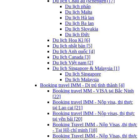
Du lịch Châu âu (schengen) [7]
Du lịch pháp
Du lịch Malta
Du lịch Hà lan
Du lịch Ba lan
Du lịch Slovakia
Du lịch Đức
Du lịch Hoa Kì [6]
Du lịch nhật bản [5]
Du lịch Anh quốc [4]
Du lịch Canada [3]
Du lịch Việt nam [2]
Du lịch Singapore & Malaysia [1]
Du lịch Singapore
Du lịch Malaysia
Booking travel IMM - Di trú tỉnh thành [4]
Booking travel MM - VISA tại Bắc Ninh
[22]
Booking travel IMM - Nộp visa, thị thực
tại Lao cai [21]
Booking travel IMM - Nộp visas, thị thực
tại yên bái [20]
Booking Travel IMM - Nộp Visas ,thị thực
- Tại Hồ chí minh [18]
Booking Travel IMM - Nộp Visas, thị thực