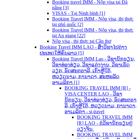
Booking travel IMM - Nộp visa tại Đà
nẵng [3]
VISAS - Tại Ninh bình [1]
Booking Travel IMM - Nộp visa, thị thực
tại phú quốc [2]
Booking Travel IMM - Nộp visa, thị thực
tại An giang [22]
Nộp visa , thị thực tại Cần thơ
Booking Travel IMM LAO - ສົ່ງວີຊາໄປຕ່າງ
ປະເທດໃຫ້ຄົນລາວ [5]
Booking Travel IMM Lao - ວີຊານັກຮຽນ,
ວີຊາທ່ອງທ່ຽວ, ວີຊາແຕ່ງງານ, ວີຊາເຮັດ
ວຽກ, ອົດສະຕຣາລີ, ເກົາຫຼີໃຕ້,
ຫວຽດນາມ, ການາດາ, ສະຫະລັດ
ອາເມລິກາ [1]
BOOKING TRAVEL IMM [R] -
VISA CENTER LAO - ວີຊາ
ນັກຮຽນ, ວີຊາທ່ອງທ່ຽວ, ອົດສະຕຣາ
ລີ, ເກົາຫຼີໃຕ້, ຫວຽດນາມ, ການາດາ,
ອາເມລິກາ - st,travel
BOOKING TRAVEL IMM
[R] LAO - ຂໍວີຊານັກຮຽນຢູ່
ວຽງຈັນ.
BOOKING TRAVEL IMM