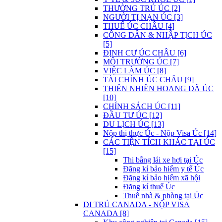
THƯỜNG TRÚ ÚC [2]
NGƯỜI TỊ NẠN ÚC [3]
THUẾ ÚC CHÂU [4]
CÔNG DÂN & NHẬP TỊCH ÚC
[5]
ĐỊNH CƯ ÚC CHÂU [6]
MÔI TRƯỜNG ÚC [7]
VIỆC LÀM ÚC [8]
TÀI CHÍNH ÚC CHÂU [9]
THIÊN NHIÊN HOANG DÃ ÚC
[10]
CHÍNH SÁCH ÚC [11]
ĐẦU TƯ ÚC [12]
DU LỊCH ÚC [13]
Nộp thị thực Úc - Nộp Visa Úc [14]
CÁC TIỆN TÍCH KHÁC TẠI ÚC
[15]
Thi bằng lái xe hơi tại Úc
Đăng kí bảo hiểm y tế Úc
Đăng kí bảo hiểm xã hội
Đăng kí thuế Úc
Thuê nhà & phòng tại Úc
DI TRÚ CANADA - NỘP VISA
CANADA [8]