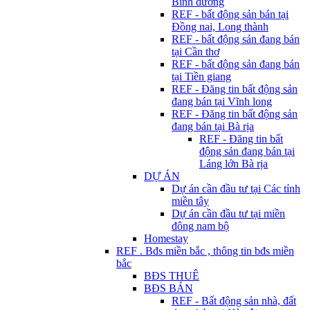
Bình dương
REF - bất động sản bán tại
Đồng nai, Long thành
REF - bất động sản đang bán
tại Cần thơ
REF - bất động sản đang bán
tại Tiền giang
REF - Đăng tin bất động sản
đang bán tại Vĩnh long
REF - Đăng tin bất động sản
đang bán tại Bà rịa
REF - Đăng tin bất
động sản đang bán tại
Láng lớn Bà rịa
DỰ ÁN
Dự án cần đầu tư tại Các tỉnh
miền tây
Dự án cần đầu tư tại miền
đông nam bộ
Homestay
REF . Bđs miền bắc , thông tin bđs miền
bắc
BĐS THUÊ
BĐS BÁN
REF - Bất động sản nhà, đất