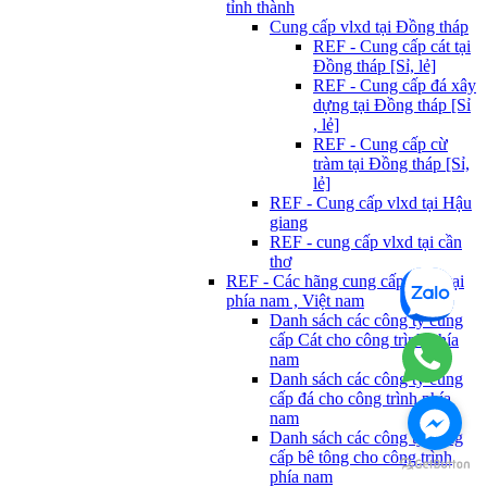
tỉnh thành
Cung cấp vlxd tại Đồng tháp
REF - Cung cấp cát tại
Đồng tháp [Sỉ, lẻ]
REF - Cung cấp đá xây
dựng tại Đồng tháp [Sỉ
, lẻ]
REF - Cung cấp cừ
tràm tại Đồng tháp [Sỉ,
lẻ]
REF - Cung cấp vlxd tại Hậu
giang
REF - cung cấp vlxd tại cần
thơ
REF - Các hãng cung cấp Vlxd tại
phía nam , Việt nam
Danh sách các công ty cung
cấp Cát cho công trình phía
nam
Danh sách các công ty cung
cấp đá cho công trình phía
nam
Danh sách các công ty cung
cấp bê tông cho công trình
phía nam