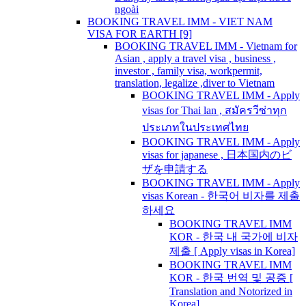
ngoài
BOOKING TRAVEL IMM - VIET NAM
VISA FOR EARTH [9]
BOOKING TRAVEL IMM - Vietnam for
Asian , apply a travel visa , business ,
investor , family visa, workpermit,
translation, legalize ,diver to Vietnam
BOOKING TRAVEL IMM - Apply
visas for Thai lan , สมัครวีซ่าทุก
ประเภทในประเทศไทย
BOOKING TRAVEL IMM - Apply
visas for japanese , 日本国内のビ
ザを申請する
BOOKING TRAVEL IMM - Apply
visas Korean - 한국어 비자를 제출
하세요
BOOKING TRAVEL IMM
KOR - 한국 내 국가에 비자
제출 [ Apply visas in Korea]
BOOKING TRAVEL IMM
KOR - 한국 번역 및 공증 [
Translation and Notorized in
Korea]