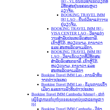
[R] - VL ຍື່ນຂໍວີຊາເຮັດວຽກທີ່
ມີທັກສະຢູ່ນະຄອນຫຼວງ
ວຽງຈັນ.
BOOKING TRAVEL IMM
[R] LAO - ຍື່ນຂໍວີຊາແຕ່ງງານ
ຢູ່ວຽງຈັນ.
BOOKING TRAVEL IMM [R] -
VISA CENTER LAO - ວີຊາແຕ່ງ
ງານສຳລັບປະເທດອົດສະຕາລີ,
ເກົາຫຼີໃຕ້, ຫວຽດນາມ, ການາດາ
ແລະ ສະຫະລັດອາເມລິກາ.
BOOKING TRAVEL IMM [R]
LAO - ວີຊາເຮັດວຽກທີ່ມີທັກສະ
ສຳລັບອົດສະຕຣາລີ, ເກົາຫຼີໃຕ້,
ຫວຽດນາມ, ການາດາ ແລະ
ສະຫະລັດອາເມລິກາ
Booking Travel IMM Lao - ການລົງທຶນ
ຈາກຕ່າງປະເທດ
Booking Travel IMM Lao - ຂໍ້ມູນການເຂົ້າ
ເມືອງ ແລະການລົງທຶນຕ່າງປະເທດ
Booking Travel IMM Cambodia [khmer] - ដាក់
ស្នើទិដ្ឋាការទៅក្រៅប្រទេសសម្រាប់ប្រជាជនកម្ពុជា។
[6]
Booking Travel IMM Cambodia - ວີຊ່າ