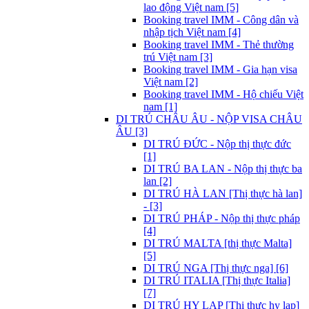
lao động Việt nam [5]
Booking travel IMM - Công dân và
nhập tịch Việt nam [4]
Booking travel IMM - Thẻ thường
trú Việt nam [3]
Booking travel IMM - Gia hạn visa
Việt nam [2]
Booking travel IMM - Hộ chiếu Việt
nam [1]
DI TRÚ CHÂU ÂU - NỘP VISA CHÂU
ÂU [3]
DI TRÚ ĐỨC - Nộp thị thực đức
[1]
DI TRÚ BA LAN - Nộp thị thực ba
lan [2]
DI TRÚ HÀ LAN [Thị thực hà lan]
- [3]
DI TRÚ PHÁP - Nộp thị thực pháp
[4]
DI TRÚ MALTA [thị thực Malta]
[5]
DI TRÚ NGA [Thị thực nga] [6]
DI TRÚ ITALIA [Thị thực Italia]
[7]
DI TRÚ HY LẠP [Thị thực hy lạp]