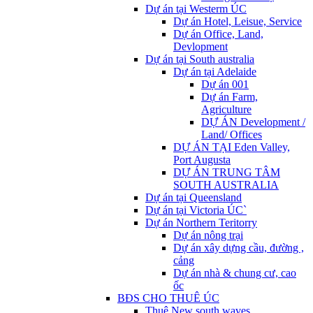
Dự án tại Westerm ÚC
Dự án Hotel, Leisue, Service
Dự án Office, Land,
Devlopment
Dự án tại South australia
Dự án tại Adelaide
Dự án 001
Dự án Farm,
Agriculture
DỰ ÁN Development /
Land/ Offices
DỰ ÁN TẠI Eden Valley,
Port Augusta
DỰ ÁN TRUNG TÂM
SOUTH AUSTRALIA
Dự án tại Queensland
Dự án tại Victoria ÚC`
Dự án Northern Teritorry
Dự án nông trại
Dự án xây dựng cầu, đường ,
cảng
Dự án nhà & chung cư, cao
ốc
BĐS CHO THUÊ ÚC
Thuê New south waves