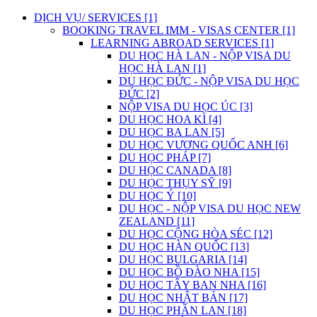
DỊCH VỤ/ SERVICES [1]
BOOKING TRAVEL IMM - VISAS CENTER [1]
LEARNING ABROAD SERVICES [1]
DU HỌC HÀ LAN - NỘP VISA DU
HỌC HÀ LAN [1]
DU HỌC ĐỨC - NỘP VISA DU HỌC
ĐỨC [2]
NỘP VISA DU HỌC ÚC [3]
DU HỌC HOA KÌ [4]
DU HỌC BA LAN [5]
DU HỌC VƯƠNG QUỐC ANH [6]
DU HỌC PHÁP [7]
DU HỌC CANADA [8]
DU HỌC THỤY SỸ [9]
DU HỌC Ý [10]
DU HỌC - NỘP VISA DU HỌC NEW
ZEALAND [11]
DU HỌC CỘNG HÒA SÉC [12]
DU HỌC HÀN QUỐC [13]
DU HỌC BULGARIA [14]
DU HỌC BỒ ĐÀO NHA [15]
DU HỌC TÂY BAN NHA [16]
DU HỌC NHẬT BẢN [17]
DU HỌC PHẦN LAN [18]