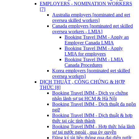
EMPLOYERS - NOMINATION WORKERS
[7]
Australia employers [nominated and get
oversea skilled workers]
Canada employers [nominated get skilled
oversea workers - LMIA]
Booking Travel IMM - Apply an
Employer Canada LMIA
Booking Travel IMM - Apply
LMIA for employees
Booking Travel IMM - LMIA
Canada Procedures
Korea employers [nominated get skilled
oversea workers]
DỊCH THUẬT , CÔNG CHỨNG & HỢP
THỨC [8]
Booking Travel IMM - Dịch vụ chứng
nhận lãnh sự tại HCM & Hà Nội
Booking Travel IMM - Dịch thuật đa ngôn
ngữ
Booking Travel IMM - Dịch thuật & hợp
thức tại các tỉnh thành
Booking Travel IMM - Hợp thức hóa lãnh
sự tại nước ngoài , qua ủy quyền
Đăng ký tài liệu thông qua đại diện nước