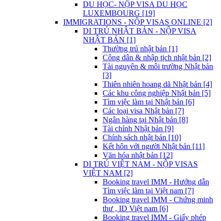
DU HỌC- NỘP VISA DU HỌC
LUXEMBOURG [19]
IMMIGRATIONS - NỘP VISAS ONLINE [2]
DI TRÚ NHẬT BẢN - NỘP VISA
NHẬT BẢN [1]
Thường trú nhật bản [1]
Công dân & nhập tịch nhật bản [2]
Tài nguyên & môi trường Nhật bản
[3]
Thiên nhiên hoang dã Nhật bản [4]
Các khu công nghiệp Nhật bản [5]
Tìm việc làm tại Nhật bản [6]
Các loại visa Nhật bản [7]
Ngân hàng tại Nhật bản [8]
Tài chính Nhật bản [9]
Chính sách nhật bản [10]
Kết hôn với người Nhật bản [11]
Văn hóa nhật bản [12]
DI TRÚ VIỆT NAM - NỘP VISAS
VIỆT NAM [2]
Booking travel IMM - Hướng dẫn
Tìm việc làm tại Việt nam [7]
Booking travel IMM - Chứng minh
thư , ID Việt nam [6]
Booking travel IMM - Giấy phép