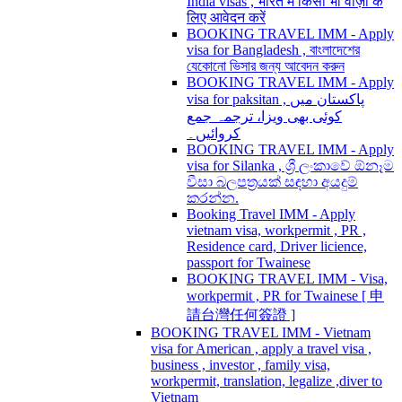
India visas , भारत में किसी भी वीज़ा के
लिए आवेदन करें
BOOKING TRAVEL IMM - Apply
visa for Bangladesh , বাংলাদেশের
যেকোনো ভিসার জন্য আবেদন করুন
BOOKING TRAVEL IMM - Apply
visa for paksitan , پاکستان میں
کوئی بھی ویزا، ترجمہ جمع
کروائیں۔
BOOKING TRAVEL IMM - Apply
visa for Silanka , ශ්‍රී ලංකාවේ ඕනෑම
වීසා බලපත්‍රයක් සඳහා අයදුම්
කරන්න.
Booking Travel IMM - Apply
vietnam visa, workpermit , PR ,
Residence card, Driver licience,
passport for Twainese
BOOKING TRAVEL IMM - Visa,
workpermit , PR for Twainese [ 申
請台灣任何簽證 ]
BOOKING TRAVEL IMM - Vietnam
visa for American , apply a travel visa ,
business , investor , family visa,
workpermit, translation, legalize ,diver to
Vietnam