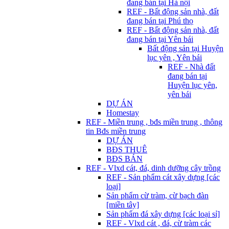
đang bán tại Hà nội
REF - Bất động sản nhà, đất
đang bán tại Phú thọ
REF - Bất động sản nhà, đất
đang bán tại Yên bái
Bất động sản tại Huyện
lục yên , Yên bái
REF - Nhà đất
đang bán tại
Huyện lục yên,
yên bái
DỰ ÁN
Homestay
REF - Miền trung , bđs miền trung , thông
tin Bđs miền trung
DỰ ÁN
BĐS THUÊ
BĐS BÁN
REF - Vlxd cát, đá, dinh dưỡng cây trồng
REF - Sản phẩm cát xây dựng [các
loại]
Sản phẩm cừ tràm, cừ bạch đàn
[miền tây]
Sản phẩm đá xây dựng [các loại sỉ]
REF - Vlxd cát , đá, cừ tràm các