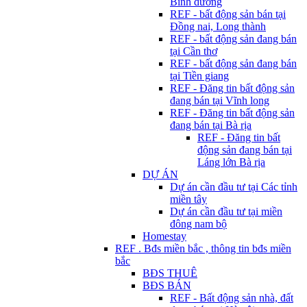
Bình dương
REF - bất động sản bán tại
Đồng nai, Long thành
REF - bất động sản đang bán
tại Cần thơ
REF - bất động sản đang bán
tại Tiền giang
REF - Đăng tin bất động sản
đang bán tại Vĩnh long
REF - Đăng tin bất động sản
đang bán tại Bà rịa
REF - Đăng tin bất
động sản đang bán tại
Láng lớn Bà rịa
DỰ ÁN
Dự án cần đầu tư tại Các tỉnh
miền tây
Dự án cần đầu tư tại miền
đông nam bộ
Homestay
REF . Bđs miền bắc , thông tin bđs miền
bắc
BĐS THUÊ
BĐS BÁN
REF - Bất động sản nhà, đất