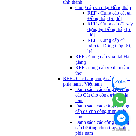
tỉnh thành
Cung cấp vlxd tại Đồng tháp
REF - Cung cấp cát tại
Đồng tháp [Sỉ, lẻ]
REF - Cung cấp đá xây
dựng tại Đồng tháp [Sỉ
, lẻ]
REF - Cung cấp cừ
tràm tại Đồng tháp [Sỉ,
lẻ]
REF - Cung cấp vlxd tại Hậu
giang
REF - cung cấp vlxd tại cần
thơ
REF - Các hãng cung cấp Vlxd tại
phía nam , Việt nam
Danh sách các công ty cung
cấp Cát cho công trình phía
nam
Danh sách các công ty cung
cấp đá cho công trình phía
nam
Danh sách các công ty cung
cấp bê tông cho công trình
phía nam