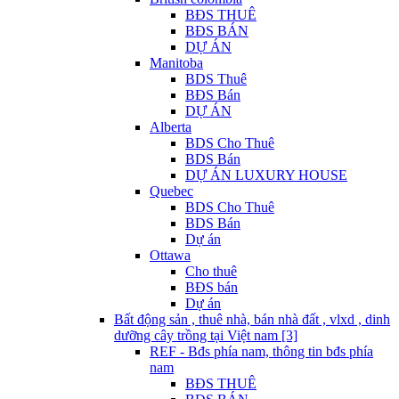
BĐS THUÊ
BĐS BÁN
DỰ ÁN
Manitoba
BDS Thuê
BĐS Bán
DỰ ÁN
Alberta
BDS Cho Thuê
BDS Bán
DỰ ÁN LUXURY HOUSE
Quebec
BDS Cho Thuê
BDS Bán
Dự án
Ottawa
Cho thuê
BĐS bán
Dự án
Bất động sản , thuê nhà, bán nhà đất , vlxd , dinh
dưỡng cây trồng tại Việt nam [3]
REF - Bđs phía nam, thông tin bđs phía
nam
BĐS THUÊ