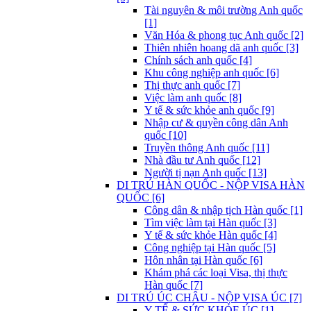
Tài nguyên & môi trường Anh quốc
[1]
Văn Hóa & phong tục Anh quốc [2]
Thiên nhiên hoang dã anh quốc [3]
Chính sách anh quốc [4]
Khu công nghiệp anh quốc [6]
Thị thực anh quốc [7]
Việc làm anh quốc [8]
Y tế & sức khỏe anh quốc [9]
Nhập cư & quyền công dân Anh
quốc [10]
Truyền thông Anh quốc [11]
Nhà đầu tư Anh quốc [12]
Người tị nạn Anh quốc [13]
DI TRÚ HÀN QUỐC - NỘP VISA HÀN
QUỐC [6]
Công dân & nhập tịch Hàn quốc [1]
Tìm việc làm tại Hàn quốc [3]
Y tế & sức khỏe Hàn quốc [4]
Công nghiệp tại Hàn quốc [5]
Hôn nhân tại Hàn quốc [6]
Khám phá các loại Visa, thị thực
Hàn quốc [7]
DI TRÚ ÚC CHÂU - NỘP VISA ÚC [7]
Y TẾ & SỨC KHỎE ÚC [1]