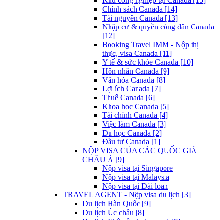
Khu công nghiệp tại Canada [15]
Chính sách Canada [14]
Tài nguyên Canada [13]
Nhập cư & quyền công dân Canada
[12]
Booking Travel IMM - Nộp thị
thực, visa Canada [11]
Y tế & sức khỏe Canada [10]
Hôn nhân Canada [9]
Văn hóa Canada [8]
Lợi ích Canada [7]
Thuế Canada [6]
Khoa học Canada [5]
Tài chính Canada [4]
Việc làm Canada [3]
Du học Canada [2]
Đầu tư Canada [1]
NỘP VISA CỦA CÁC QUỐC GIÁ
CHÂU Á [9]
Nộp visa tại Singapore
Nộp visa tại Malaysia
Nộp visa tại Đài loan
TRAVEL AGENT - Nộp visa du lịch [3]
Du lịch Hàn Quốc [9]
Du lịch Úc châu [8]