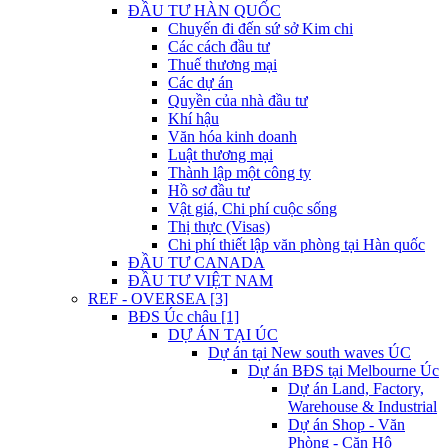
ĐẦU TƯ HÀN QUỐC
Chuyến đi đến sứ sở Kim chi
Các cách đầu tư
Thuế thương mại
Các dự án
Quyền của nhà đầu tư
Khí hậu
Văn hóa kinh doanh
Luật thương mại
Thành lập một công ty
Hồ sơ đầu tư
Vật giá, Chi phí cuộc sống
Thị thực (Visas)
Chi phí thiết lập văn phòng tại Hàn quốc
ĐẦU TƯ CANADA
ĐẦU TƯ VIỆT NAM
REF - OVERSEA [3]
BĐS Úc châu [1]
DỰ ÁN TẠI ÚC
Dự án tại New south waves ÚC
Dự án BĐS tại Melbourne Úc
Dự án Land, Factory,
Warehouse & Industrial
Dự án Shop - Văn
Phòng - Căn Hộ