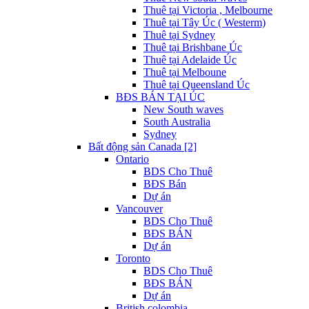
Thuê tại Victoria , Melbourne
Thuê tại Tây Úc ( Westerm)
Thuê tại Sydney
Thuê tại Brishbane Úc
Thuê tại Adelaide Úc
Thuê tại Melboune
Thuê tại Queensland Úc
BĐS BÁN TẠI ÚC
New South waves
South Australia
Sydney
Bất động sản Canada [2]
Ontario
BDS Cho Thuê
BĐS Bán
Dự án
Vancouver
BDS Cho Thuê
BĐS BÁN
Dự án
Toronto
BDS Cho Thuê
BĐS BÁN
Dự án
British colombia