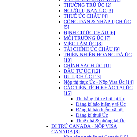
THƯỜNG TRÚ ÚC [2]
NGƯỜI TỊ NẠN ÚC [3]
THUẾ ÚC CHÂU [4]
CÔNG DÂN & NHẬP TỊCH ÚC
[5]
ĐỊNH CƯ ÚC CHÂU [6]
MÔI TRƯỜNG ÚC [7]
VIỆC LÀM ÚC [8]
TÀI CHÍNH ÚC CHÂU [9]
THIÊN NHIÊN HOANG DÃ ÚC
[10]
CHÍNH SÁCH ÚC [11]
ĐẦU TƯ ÚC [12]
DU LỊCH ÚC [13]
Nộp thị thực Úc - Nộp Visa Úc [14]
CÁC TIỆN TÍCH KHÁC TẠI ÚC
[15]
Thi bằng lái xe hơi tại Úc
Đăng kí bảo hiểm y tế Úc
Đăng kí bảo hiểm xã hội
Đăng kí thuế Úc
Thuê nhà & phòng tại Úc
DI TRÚ CANADA - NỘP VISA
CANADA [8]