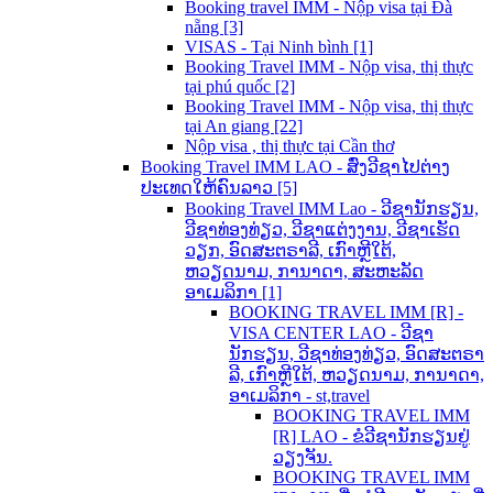
Booking travel IMM - Nộp visa tại Đà
nẵng [3]
VISAS - Tại Ninh bình [1]
Booking Travel IMM - Nộp visa, thị thực
tại phú quốc [2]
Booking Travel IMM - Nộp visa, thị thực
tại An giang [22]
Nộp visa , thị thực tại Cần thơ
Booking Travel IMM LAO - ສົ່ງວີຊາໄປຕ່າງ
ປະເທດໃຫ້ຄົນລາວ [5]
Booking Travel IMM Lao - ວີຊານັກຮຽນ,
ວີຊາທ່ອງທ່ຽວ, ວີຊາແຕ່ງງານ, ວີຊາເຮັດ
ວຽກ, ອົດສະຕຣາລີ, ເກົາຫຼີໃຕ້,
ຫວຽດນາມ, ການາດາ, ສະຫະລັດ
ອາເມລິກາ [1]
BOOKING TRAVEL IMM [R] -
VISA CENTER LAO - ວີຊາ
ນັກຮຽນ, ວີຊາທ່ອງທ່ຽວ, ອົດສະຕຣາ
ລີ, ເກົາຫຼີໃຕ້, ຫວຽດນາມ, ການາດາ,
ອາເມລິກາ - st,travel
BOOKING TRAVEL IMM
[R] LAO - ຂໍວີຊານັກຮຽນຢູ່
ວຽງຈັນ.
BOOKING TRAVEL IMM