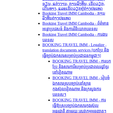
ຮຽນ, ແຕ່ງງານ, ການລົງທຶນ, ເຮັດວຽກ,
ເດີນທາງ, ແລະເຮັດວຽກຢູ່ຕ່າງປະເທດ
Booking Travel IMM Cambodia - ການ
ລົງທຶນຕ່າງປະເທດ
Booking Travel IMM Cambodia - ព័ត៌មាន
អន្តោប្រវេសន៍ និងការវិនិយោគបរទេស
Booking Travel IMM Cambodia - ការងារ
បរទេស
BOOKING TRAVEL IMM - Legalize ,
translation documents services [បកប្រែ និង​
ធ្វើ​ច្បាប់​ឯកសារ​សម្រាប់​ប្រជាជន​កម្ពុជា។]
BOOKING TRAVEL IMM - ការបក
ប្រែ និងសារការីសម្រាប់ប្រជាពលរដ្ឋខ្មែរ
នៅវៀតណាម
BOOKING TRAVEL IMM - រៀបចំ
ឯកសារស្របច្បាប់នៅស្ថាន
កុងស៊ុលវៀតណាម និងក្រសួងការ
បរទេស។
BOOKING TRAVEL IMM - ការ
ធ្វើឱ្យស្របច្បាប់ឯកសារកុងស៊ុល
អន្តរជាតិ តាមរយៈសេវាកម្មអនុញ្ញាត។