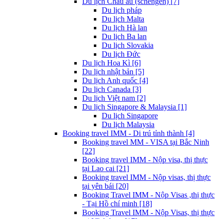
Du lịch Châu âu (schengen) [7]
Du lịch pháp
Du lịch Malta
Du lịch Hà lan
Du lịch Ba lan
Du lịch Slovakia
Du lịch Đức
Du lịch Hoa Kì [6]
Du lịch nhật bản [5]
Du lịch Anh quốc [4]
Du lịch Canada [3]
Du lịch Việt nam [2]
Du lịch Singapore & Malaysia [1]
Du lịch Singapore
Du lịch Malaysia
Booking travel IMM - Di trú tỉnh thành [4]
Booking travel MM - VISA tại Bắc Ninh
[22]
Booking travel IMM - Nộp visa, thị thực
tại Lao cai [21]
Booking travel IMM - Nộp visas, thị thực
tại yên bái [20]
Booking Travel IMM - Nộp Visas ,thị thực
- Tại Hồ chí minh [18]
Booking Travel IMM - Nộp Visas, thị thực