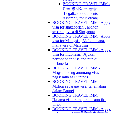
BOOKING TRAVEL IMM -
한국 영사문서 공증
[Legalized documents in
Assembly for Korean]
BOOKING TRAVEL IMM - Apply
visa for singaporian , Mohon
sebarang visa di Singapura
BOOKING TRAVEL IMM - Apply
visa for Malaysia , Mohon mana-
mana visa di Malaysia
BOOKING TRAVEL IMM - Apply
visa for Indonesia , Ajukan
permohonan visa apa pun di
Indonesia
BOOKING TRAVEL IMM -
Magsumite ng anumang visa,
pagsasalin sa Pilipinas
BOOKING TRAVEL IMM -
Mohon sebarang visa, terjemahan
dalam Brunei
BOOKING TRAVEL IMM -
Hatama vistu ruma, tradusaun iha
timor
BOOKING TRAVEL IMM - Apply