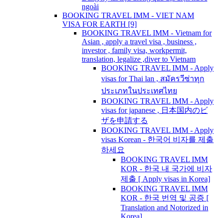
ngoài
BOOKING TRAVEL IMM - VIET NAM
VISA FOR EARTH [9]
BOOKING TRAVEL IMM - Vietnam for
Asian , apply a travel visa , business ,
investor , family visa, workpermit,
translation, legalize ,diver to Vietnam
BOOKING TRAVEL IMM - Apply
visas for Thai lan , สมัครวีซ่าทุก
ประเภทในประเทศไทย
BOOKING TRAVEL IMM - Apply
visas for japanese , 日本国内のビ
ザを申請する
BOOKING TRAVEL IMM - Apply
visas Korean - 한국어 비자를 제출
하세요
BOOKING TRAVEL IMM
KOR - 한국 내 국가에 비자
제출 [ Apply visas in Korea]
BOOKING TRAVEL IMM
KOR - 한국 번역 및 공증 [
Translation and Notorized in
Korea]