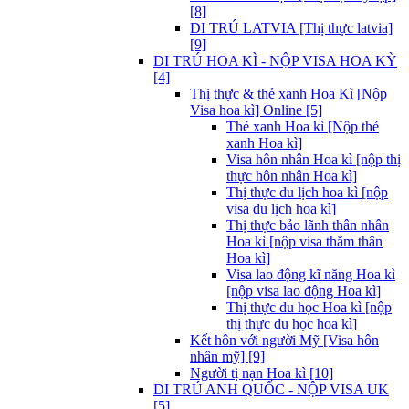
[8]
DI TRÚ LATVIA [Thị thực latvia]
[9]
DI TRÚ HOA KÌ - NỘP VISA HOA KỲ
[4]
Thị thực & thẻ xanh Hoa Kì [Nộp
Visa hoa kì] Online [5]
Thẻ xanh Hoa kì [Nộp thẻ
xanh Hoa kì]
Visa hôn nhân Hoa kì [nộp thị
thực hôn nhân Hoa kì]
Thị thực du lịch hoa kì [nộp
visa du lịch hoa kì]
Thị thực bảo lãnh thân nhân
Hoa kì [nộp visa thăm thân
Hoa kì]
Visa lao động kĩ năng Hoa kì
[nộp visa lao động Hoa kì]
Thị thực du học Hoa kì [nộp
thị thực du học hoa kì]
Kết hôn với người Mỹ [Visa hôn
nhân mỹ] [9]
Người tị nạn Hoa kì [10]
DI TRÚ ANH QUỐC - NỘP VISA UK
[5]