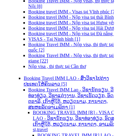
Booking Travel IMM - Nộp visas, thị thực tại Hà
Nội [8]
Booking travel IMM - Visas tại Vĩnh phúc [7]
Booking travel IMM - Nộp visa tại thái Bình [6]
Booking travel IMM - Nộp visa tại Hưng yên [5]
Booking travel IMM - Nộp visa tại Hải Dương [4]
Booking travel IMM - Nộp visa tại Đà nẵng [3]
VISAS - Tại Ninh bình [1]
Booking Travel IMM - Nộp visa, thị thực tại phú
quốc [2]
Booking Travel IMM - Nộp visa, thị thực tại An
giang [22]
Nộp visa , thị thực tại Cần thơ
Booking Travel IMM LAO - ສົ່ງວີຊາໄປຕ່າງ
ປະເທດໃຫ້ຄົນລາວ [5]
Booking Travel IMM Lao - ວີຊານັກຮຽນ, ວີຊາ
ທ່ອງທ່ຽວ, ວີຊາແຕ່ງງານ, ວີຊາເຮັດວຽກ, ອົດສະ
ຕຣາລີ, ເກົາຫຼີໃຕ້, ຫວຽດນາມ, ການາດາ,
ສະຫະລັດອາເມລິກາ [1]
BOOKING TRAVEL IMM [R] - VISA CENTER
LAO - ວີຊານັກຮຽນ, ວີຊາທ່ອງທ່ຽວ, ອົດສະຕຣາລີ,
ເກົາຫຼີໃຕ້, ຫວຽດນາມ, ການາດາ, ອາເມລິກາ -
st,travel
BOOKING TRAVEL IMM [R] LAO - ຂໍວີຊາ