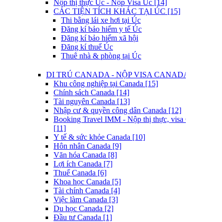
Nộp thị thực Úc - Nộp Visa Úc [14]
CÁC TIỆN TÍCH KHÁC TẠI ÚC [15]
Thi bằng lái xe hơi tại Úc
Đăng kí bảo hiểm y tế Úc
Đăng kí bảo hiểm xã hội
Đăng kí thuế Úc
Thuê nhà & phòng tại Úc
DI TRÚ CANADA - NỘP VISA CANADA [8]
Khu công nghiệp tại Canada [15]
Chính sách Canada [14]
Tài nguyên Canada [13]
Nhập cư & quyền công dân Canada [12]
Booking Travel IMM - Nộp thị thực, visa Canada
[11]
Y tế & sức khỏe Canada [10]
Hôn nhân Canada [9]
Văn hóa Canada [8]
Lợi ích Canada [7]
Thuế Canada [6]
Khoa học Canada [5]
Tài chính Canada [4]
Việc làm Canada [3]
Du học Canada [2]
Đầu tư Canada [1]