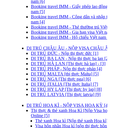
nam [6]
Booking travel IMM - Giấy phép lao động Việt
nam [5]
Booking travel IMM - Công dân và nhập tịch Việt
nam [4]
Booking travel IMM - Thẻ thường trú Việt nam [3]
Booking travel IMM - Gia hạn visa Việt nam [2]
Booking travel IMM - Hộ chiếu Việt nam [1]
DI TRÚ CHÂU ÂU - NỘP VISA CHÂU ÂU [3]
DI TRÚ ĐỨC - Nộp thị thực đức [1]
DI TRÚ BA LAN - Nộp thị thực ba lan [2]
DI TRÚ HÀ LAN [Thị thực hà lan] - [3]
DI TRÚ PHÁP - Nộp thị thực pháp [4]
DI TRÚ MALTA [thị thực Malta] [5]
DI TRÚ NGA [Thị thực nga] [6]
DI TRÚ ITALIA [Thị thực Italia] [7]
DI TRÚ HY LẠP [Thị thực hy lạp] [8]
DI TRÚ LATVIA [Thị thực latvia] [9]
DI TRÚ HOA KÌ - NỘP VISA HOA KỲ [4]
Thị thực & thẻ xanh Hoa Kì [Nộp Visa hoa kì]
Online [5]
Thẻ xanh Hoa kì [Nộp thẻ xanh Hoa kì]
Visa hôn nhân Hoa kì [nộp thị thực hôn nhân Hoa