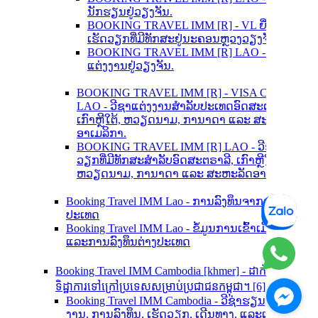
ນັກຮຽນຢູ່ວຽງຈັນ.
BOOKING TRAVEL IMM [R] - VL ຍື່ນຂໍວີຊາ
ເຮັດວຽກທີ່ມີທັກສະຢູ່ນະຄອນຫຼວງວຽງຈັນ.
BOOKING TRAVEL IMM [R] LAO - ຍື່ນຂໍວີຊາ
ແຕ່ງງານຢູ່ວຽງຈັນ.
BOOKING TRAVEL IMM [R] - VISA CENTER
LAO - ວີຊາແຕ່ງງານສຳລັບປະເທດອົດສະຕາລີ,
ເກົາຫຼີໃຕ້, ຫວຽດນາມ, ການາດາ ແລະ ສະຫະລັດ
ອາເມລິກາ.
BOOKING TRAVEL IMM [R] LAO - ວີຊາເຮັດ
ວຽກທີ່ມີທັກສະສຳລັບອົດສະຕຣາລີ, ເກົາຫຼີໃຕ້,
ຫວຽດນາມ, ການາດາ ແລະ ສະຫະລັດອາເມລິກາ
Booking Travel IMM Lao - ການລົງທຶນຈາກຕ່າງ
ປະເທດ
Booking Travel IMM Lao - ຂໍ້ມູນການເຂົ້າເມືອງ
ແລະການລົງທຶນຕ່າງປະເທດ
Booking Travel IMM Cambodia [khmer] - ដាក់ស្នើ
ទិដ្ឋាការទៅក្រៅប្រទេសសម្រាប់ប្រជាជនកម្ពុជា។ [6]
Booking Travel IMM Cambodia - ວີຊ່າຮຽນ, ແຕ່ງ
ງານ, ການລົງທຶນ, ເຮັດວຽກ, ເດີນທາງ, ແລະເຮັດ