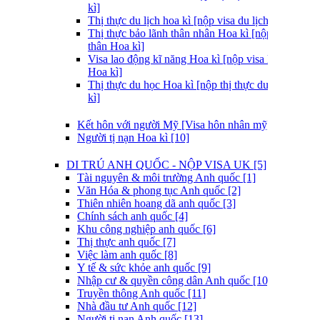
kì]
Thị thực du lịch hoa kì [nộp visa du lịch hoa kì]
Thị thực bảo lãnh thân nhân Hoa kì [nộp visa thăm
thân Hoa kì]
Visa lao động kĩ năng Hoa kì [nộp visa lao động
Hoa kì]
Thị thực du học Hoa kì [nộp thị thực du học hoa
kì]
Kết hôn với người Mỹ [Visa hôn nhân mỹ] [9]
Người tị nạn Hoa kì [10]
DI TRÚ ANH QUỐC - NỘP VISA UK [5]
Tài nguyên & môi trường Anh quốc [1]
Văn Hóa & phong tục Anh quốc [2]
Thiên nhiên hoang dã anh quốc [3]
Chính sách anh quốc [4]
Khu công nghiệp anh quốc [6]
Thị thực anh quốc [7]
Việc làm anh quốc [8]
Y tế & sức khỏe anh quốc [9]
Nhập cư & quyền công dân Anh quốc [10]
Truyền thông Anh quốc [11]
Nhà đầu tư Anh quốc [12]
Người tị nạn Anh quốc [13]