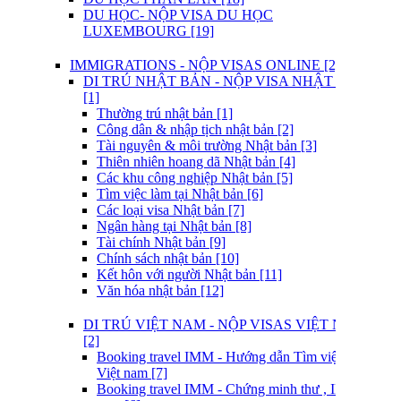
DU HỌC- NỘP VISA DU HỌC
LUXEMBOURG [19]
IMMIGRATIONS - NỘP VISAS ONLINE [2]
DI TRÚ NHẬT BẢN - NỘP VISA NHẬT BẢN
[1]
Thường trú nhật bản [1]
Công dân & nhập tịch nhật bản [2]
Tài nguyên & môi trường Nhật bản [3]
Thiên nhiên hoang dã Nhật bản [4]
Các khu công nghiệp Nhật bản [5]
Tìm việc làm tại Nhật bản [6]
Các loại visa Nhật bản [7]
Ngân hàng tại Nhật bản [8]
Tài chính Nhật bản [9]
Chính sách nhật bản [10]
Kết hôn với người Nhật bản [11]
Văn hóa nhật bản [12]
DI TRÚ VIỆT NAM - NỘP VISAS VIỆT NAM
[2]
Booking travel IMM - Hướng dẫn Tìm việc làm tại
Việt nam [7]
Booking travel IMM - Chứng minh thư , ID Việt