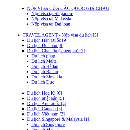
NỘP VISA CỦA CÁC QUỐC GIÁ CHÂU Á [9]
Nộp visa tại Singapore
Nộp visa tại Malaysia
Nộp visa tại Đài loan
TRAVEL AGENT - Nộp visa du lịch [3]
Du lịch Hàn Quốc [9]
Du lịch Úc châu [8]
Du lịch Châu âu (schengen) [7]
Du lịch pháp
Du lịch Malta
Du lịch Hà lan
Du lịch Ba lan
Du lịch Slovakia
Du lịch Đức
Du lịch Hoa Kì [6]
Du lịch nhật bản [5]
Du lịch Anh quốc [4]
Du lịch Canada [3]
Du lịch Việt nam [2]
Du lịch Singapore & Malaysia [1]
Du lịch Singapore
Du lịch Malaysia