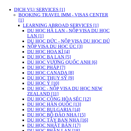
DỊCH VỤ/ SERVICES [1]
BOOKING TRAVEL IMM - VISAS CENTER
[1]
LEARNING ABROAD SERVICES [1]
DU HỌC HÀ LAN - NỘP VISA DU HỌC HÀ
LAN [1]
DU HỌC ĐỨC - NỘP VISA DU HỌC ĐỨC [2]
NỘP VISA DU HỌC ÚC [3]
DU HỌC HOA KÌ [4]
DU HỌC BA LAN [5]
DU HỌC VƯƠNG QUỐC ANH [6]
DU HỌC PHÁP [7]
DU HỌC CANADA [8]
DU HỌC THỤY SỸ [9]
DU HỌC Ý [10]
DU HỌC - NỘP VISA DU HỌC NEW
ZEALAND [11]
DU HỌC CỘNG HÒA SÉC [12]
DU HỌC HÀN QUỐC [13]
DU HỌC BULGARIA [14]
DU HỌC BỒ ĐÀO NHA [15]
DU HỌC TÂY BAN NHA [16]
DU HỌC NHẬT BẢN [17]
DU HỌC PHẦN LAN [18]