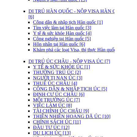
DI TRÚ HÀN QUỐC - NỘP VISA HÀN QUỐC
[6]
Công dân & nhập tịch Hàn quốc [1]
Tìm việc làm tại Hàn quốc [3]
Y tế & sức khỏe Hàn quốc [4]
Công nghiệp tại Hàn quốc [5]
Hôn nhân tại Hàn quốc [6]
Khám phá các loại Visa, thị thực Hàn quốc [7]
DI TRÚ ÚC CHÂU - NỘP VISA ÚC [7]
Y TẾ & SỨC KHỎE ÚC [1]
THƯỜNG TRÚ ÚC [2]
NGƯỜI TỊ NẠN ÚC [3]
THUẾ ÚC CHÂU [4]
CÔNG DÂN & NHẬP TỊCH ÚC [5]
ĐỊNH CƯ ÚC CHÂU [6]
MÔI TRƯỜNG ÚC [7]
VIỆC LÀM ÚC [8]
TÀI CHÍNH ÚC CHÂU [9]
THIÊN NHIÊN HOANG DÃ ÚC [10]
CHÍNH SÁCH ÚC [11]
ĐẦU TƯ ÚC [12]
DU LỊCH ÚC [13]