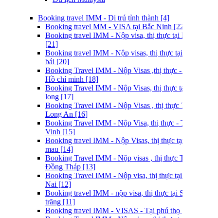
Booking travel IMM - Di trú tỉnh thành [4]
Booking travel MM - VISA tại Bắc Ninh [22]
Booking travel IMM - Nộp visa, thị thực tại Lao cai
[21]
Booking travel IMM - Nộp visas, thị thực tại yên
bái [20]
Booking Travel IMM - Nộp Visas ,thị thực - Tại
Hồ chí minh [18]
Booking Travel IMM - Nộp Visas, thị thực tại Vĩnh
long [17]
Booking Travel IMM - Nộp Visas , thị thực Tại
Long An [16]
Booking Travel IMM - Nộp Visa, thị thực - Tại Trà
Vinh [15]
Booking travel IMM - Nộp Visas, thị thực tại Cà
mau [14]
Booking Travel IMM - Nộp visas , thị thực Tại
Đồng Tháp [13]
Booking Travel IMM - Nộp visa, thị thực tại Đồng
Nai [12]
Booking travel IMM - nộp visa, thị thực tại Sóc
trăng [11]
Booking travel IMM - VISAS - Tại phú thọ [9]