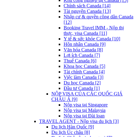
Khu công nghiệp tại Canada [15]
Chính sách Canada [14]
Tài nguyên Canada [13]
Nhập cư & quyền công dân Canada
[12]
Booking Travel IMM - Nộp thị
thực, visa Canada [11]
Y tế & sức khỏe Canada [10]
Hôn nhân Canada [9]
Văn hóa Canada [8]
Lợi ích Canada [7]
Thuế Canada [6]
Khoa học Canada [5]
Tài chính Canada [4]
Việc làm Canada [3]
Du học Canada [2]
Đầu tư Canada [1]
NỘP VISA CỦA CÁC QUỐC GIÁ
CHÂU Á [9]
Nộp visa tại Singapore
Nộp visa tại Malaysia
Nộp visa tại Đài loan
TRAVEL AGENT - Nộp visa du lịch [3]
Du lịch Hàn Quốc [9]
Du lịch Úc châu [8]