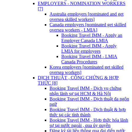
EMPLOYERS - NOMINATION WORKERS
[7]
Australia employers [nominated and get
oversea skilled workers]
Canada employers [nominated get skilled
oversea workers - LMIA]
Booking Travel IMM - Apply an
Employer Canada LMIA
Booking Travel IMM - Apply
LMIA for employees
Booking Travel IMM - LMIA
Canada Procedures
Korea employers [nominated get skilled
oversea workers]
DỊCH THUẬT , CÔNG CHỨNG & HỢP
THỨC [8]
Booking Travel IMM - Dịch vụ chứng
nhận lãnh sự tại HCM & Hà Nội
Booking Travel IMM - Dịch thuật đa ngôn
ngữ
Booking Travel IMM - Dịch thuật & hợp
thức tại các tỉnh thành
Booking Travel IMM - Hợp thức hóa lãnh
sự tại nước ngoài , qua ủy quyền
Đăng ký tài liệu thông qua đại diện nước