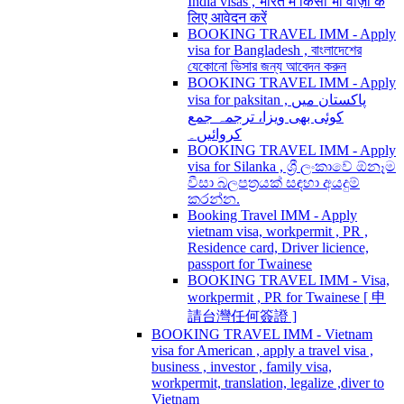
India visas , भारत में किसी भी वीज़ा के
लिए आवेदन करें
BOOKING TRAVEL IMM - Apply
visa for Bangladesh , বাংলাদেশের
যেকোনো ভিসার জন্য আবেদন করুন
BOOKING TRAVEL IMM - Apply
visa for paksitan , پاکستان میں
کوئی بھی ویزا، ترجمہ جمع
کروائیں۔
BOOKING TRAVEL IMM - Apply
visa for Silanka , ශ්‍රී ලංකාවේ ඕනෑම
වීසා බලපත්‍රයක් සඳහා අයදුම්
කරන්න.
Booking Travel IMM - Apply
vietnam visa, workpermit , PR ,
Residence card, Driver licience,
passport for Twainese
BOOKING TRAVEL IMM - Visa,
workpermit , PR for Twainese [ 申
請台灣任何簽證 ]
BOOKING TRAVEL IMM - Vietnam
visa for American , apply a travel visa ,
business , investor , family visa,
workpermit, translation, legalize ,diver to
Vietnam