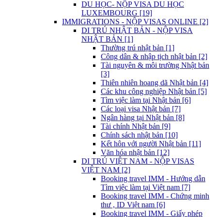
DU HỌC- NỘP VISA DU HỌC
LUXEMBOURG [19]
IMMIGRATIONS - NỘP VISAS ONLINE [2]
DI TRÚ NHẬT BẢN - NỘP VISA
NHẬT BẢN [1]
Thường trú nhật bản [1]
Công dân & nhập tịch nhật bản [2]
Tài nguyên & môi trường Nhật bản
[3]
Thiên nhiên hoang dã Nhật bản [4]
Các khu công nghiệp Nhật bản [5]
Tìm việc làm tại Nhật bản [6]
Các loại visa Nhật bản [7]
Ngân hàng tại Nhật bản [8]
Tài chính Nhật bản [9]
Chính sách nhật bản [10]
Kết hôn với người Nhật bản [11]
Văn hóa nhật bản [12]
DI TRÚ VIỆT NAM - NỘP VISAS
VIỆT NAM [2]
Booking travel IMM - Hướng dẫn
Tìm việc làm tại Việt nam [7]
Booking travel IMM - Chứng minh
thư , ID Việt nam [6]
Booking travel IMM - Giấy phép