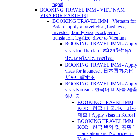
ngoài
BOOKING TRAVEL IMM - VIET NAM
VISA FOR EARTH [9]
BOOKING TRAVEL IMM - Vietnam for
Asian , apply a travel visa , business ,
investor , family visa, workpermit,
translation, legalize ,diver to Vietnam
BOOKING TRAVEL IMM - Apply
visas for Thai lan , สมัครวีซ่าทุก
ประเภทในประเทศไทย
BOOKING TRAVEL IMM - Apply
visas for japanese , 日本国内のビ
ザを申請する
BOOKING TRAVEL IMM - Apply
visas Korean - 한국어 비자를 제출
하세요
BOOKING TRAVEL IMM
KOR - 한국 내 국가에 비자
제출 [ Apply visas in Korea]
BOOKING TRAVEL IMM
KOR - 한국 번역 및 공증 [
Translation and Notorized in
Korea]