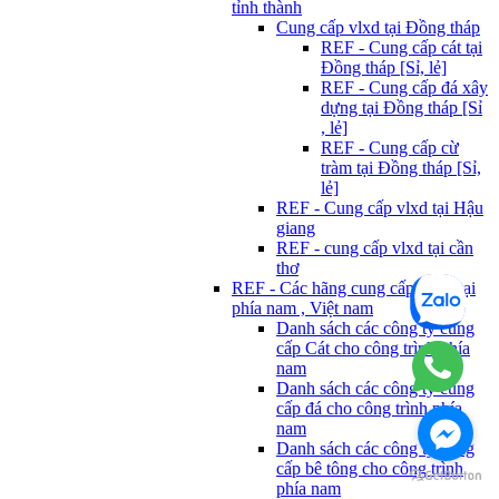
tỉnh thành
Cung cấp vlxd tại Đồng tháp
REF - Cung cấp cát tại
Đồng tháp [Sỉ, lẻ]
REF - Cung cấp đá xây
dựng tại Đồng tháp [Sỉ
, lẻ]
REF - Cung cấp cừ
tràm tại Đồng tháp [Sỉ,
lẻ]
REF - Cung cấp vlxd tại Hậu
giang
REF - cung cấp vlxd tại cần
thơ
REF - Các hãng cung cấp Vlxd tại
phía nam , Việt nam
Danh sách các công ty cung
cấp Cát cho công trình phía
nam
Danh sách các công ty cung
cấp đá cho công trình phía
nam
Danh sách các công ty cung
cấp bê tông cho công trình
phía nam