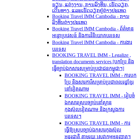
ຮຽນ, ແຕ່ງງານ, ການລົງທຶນ, ເຮັດວຽກ,
ເດີນທາງ, ແລະເຮັດວຽກຢູ່ຕ່າງປະເທດ
Booking Travel IMM Cambodia - ການ
ລົງທຶນຕ່າງປະເທດ
Booking Travel IMM Cambodia - ព័ត៌មាន
អន្តោប្រវេសន៍ និងការវិនិយោគបរទេស
Booking Travel IMM Cambodia - ការងារ
បរទេស
BOOKING TRAVEL IMM - Legalize ,
translation documents services [បកប្រែ និង​
ធ្វើ​ច្បាប់​ឯកសារ​សម្រាប់​ប្រជាជន​កម្ពុជា។]
BOOKING TRAVEL IMM - ការបក
ប្រែ និងសារការីសម្រាប់ប្រជាពលរដ្ឋខ្មែរ
នៅវៀតណាម
BOOKING TRAVEL IMM - រៀបចំ
ឯកសារស្របច្បាប់នៅស្ថាន
កុងស៊ុលវៀតណាម និងក្រសួងការ
បរទេស។
BOOKING TRAVEL IMM - ការ
ធ្វើឱ្យស្របច្បាប់ឯកសារកុងស៊ុល
អន្តរជាតិ តាមរយៈសេវាកម្មអនុញ្ញាត។