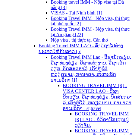
Booking travel IMM - Nộp visa tại Đà
nẵng [3]
VISAS - Tại Ninh bình [1]
Booking Travel IMM - Nộp visa, thị thực
tại phú quốc [2]
Booking Travel IMM - Nộp visa, thị thực
tại An giang [22]
Nộp visa , thị thực tại Cần thơ
Booking Travel IMM LAO - ສົ່ງວີຊາໄປຕ່າງ
ປະເທດໃຫ້ຄົນລາວ [5]
Booking Travel IMM Lao - ວີຊານັກຮຽນ,
ວີຊາທ່ອງທ່ຽວ, ວີຊາແຕ່ງງານ, ວີຊາເຮັດ
ວຽກ, ອົດສະຕຣາລີ, ເກົາຫຼີໃຕ້,
ຫວຽດນາມ, ການາດາ, ສະຫະລັດ
ອາເມລິກາ [1]
BOOKING TRAVEL IMM [R] -
VISA CENTER LAO - ວີຊາ
ນັກຮຽນ, ວີຊາທ່ອງທ່ຽວ, ອົດສະຕຣາ
ລີ, ເກົາຫຼີໃຕ້, ຫວຽດນາມ, ການາດາ,
ອາເມລິກາ - st,travel
BOOKING TRAVEL IMM
[R] LAO - ຂໍວີຊານັກຮຽນຢູ່
ວຽງຈັນ.
BOOKING TRAVEL IMM