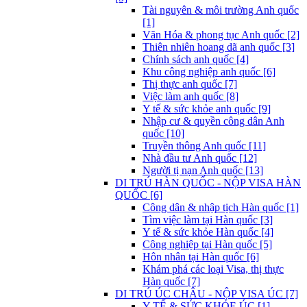
Tài nguyên & môi trường Anh quốc
[1]
Văn Hóa & phong tục Anh quốc [2]
Thiên nhiên hoang dã anh quốc [3]
Chính sách anh quốc [4]
Khu công nghiệp anh quốc [6]
Thị thực anh quốc [7]
Việc làm anh quốc [8]
Y tế & sức khỏe anh quốc [9]
Nhập cư & quyền công dân Anh
quốc [10]
Truyền thông Anh quốc [11]
Nhà đầu tư Anh quốc [12]
Người tị nạn Anh quốc [13]
DI TRÚ HÀN QUỐC - NỘP VISA HÀN
QUỐC [6]
Công dân & nhập tịch Hàn quốc [1]
Tìm việc làm tại Hàn quốc [3]
Y tế & sức khỏe Hàn quốc [4]
Công nghiệp tại Hàn quốc [5]
Hôn nhân tại Hàn quốc [6]
Khám phá các loại Visa, thị thực
Hàn quốc [7]
DI TRÚ ÚC CHÂU - NỘP VISA ÚC [7]
Y TẾ & SỨC KHỎE ÚC [1]