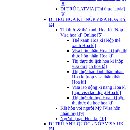
[8]
DI TRÚ LATVIA [Thị thực latvia]
[9]
DI TRÚ HOA KÌ - NỘP VISA HOA KỲ
[4]
Thị thực & thẻ xanh Hoa Kì [Nộp
Visa hoa kì] Online [5]
Thẻ xanh Hoa kì [Nộp thẻ
xanh Hoa kì]
Visa hôn nhân Hoa kì [nộp thị
thực hôn nhân Hoa kì]
Thị thực du lịch hoa kì [nộp
visa du lịch hoa kì]
Thị thực bảo lãnh thân nhân
Hoa kì [nộp visa thăm thân
Hoa kì]
Visa lao động kĩ năng Hoa kì
[nộp visa lao động Hoa kì]
Thị thực du học Hoa kì [nộp
thị thực du học hoa kì]
Kết hôn với người Mỹ [Visa hôn
nhân mỹ] [9]
Người tị nạn Hoa kì [10]
DI TRÚ ANH QUỐC - NỘP VISA UK
[5]