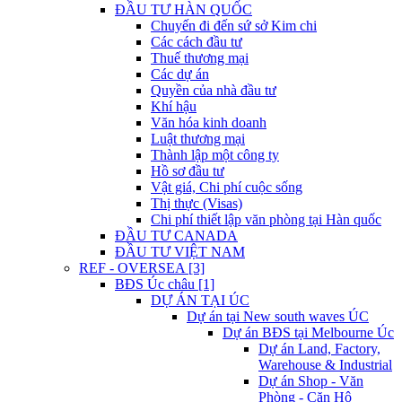
ĐẦU TƯ HÀN QUỐC
Chuyến đi đến sứ sở Kim chi
Các cách đầu tư
Thuế thương mại
Các dự án
Quyền của nhà đầu tư
Khí hậu
Văn hóa kinh doanh
Luật thương mại
Thành lập một công ty
Hồ sơ đầu tư
Vật giá, Chi phí cuộc sống
Thị thực (Visas)
Chi phí thiết lập văn phòng tại Hàn quốc
ĐẦU TƯ CANADA
ĐẦU TƯ VIỆT NAM
REF - OVERSEA [3]
BĐS Úc châu [1]
DỰ ÁN TẠI ÚC
Dự án tại New south waves ÚC
Dự án BĐS tại Melbourne Úc
Dự án Land, Factory,
Warehouse & Industrial
Dự án Shop - Văn
Phòng - Căn Hộ