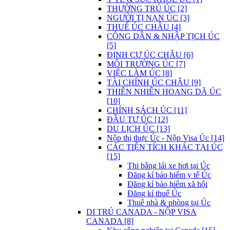
THƯỜNG TRÚ ÚC [2]
NGƯỜI TỊ NẠN ÚC [3]
THUẾ ÚC CHÂU [4]
CÔNG DÂN & NHẬP TỊCH ÚC
[5]
ĐỊNH CƯ ÚC CHÂU [6]
MÔI TRƯỜNG ÚC [7]
VIỆC LÀM ÚC [8]
TÀI CHÍNH ÚC CHÂU [9]
THIÊN NHIÊN HOANG DÃ ÚC
[10]
CHÍNH SÁCH ÚC [11]
ĐẦU TƯ ÚC [12]
DU LỊCH ÚC [13]
Nộp thị thực Úc - Nộp Visa Úc [14]
CÁC TIỆN TÍCH KHÁC TẠI ÚC
[15]
Thi bằng lái xe hơi tại Úc
Đăng kí bảo hiểm y tế Úc
Đăng kí bảo hiểm xã hội
Đăng kí thuế Úc
Thuê nhà & phòng tại Úc
DI TRÚ CANADA - NỘP VISA
CANADA [8]