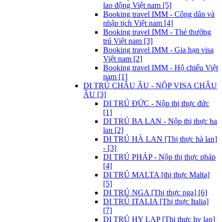
lao động Việt nam [5]
Booking travel IMM - Công dân và
nhập tịch Việt nam [4]
Booking travel IMM - Thẻ thường
trú Việt nam [3]
Booking travel IMM - Gia hạn visa
Việt nam [2]
Booking travel IMM - Hộ chiếu Việt
nam [1]
DI TRÚ CHÂU ÂU - NỘP VISA CHÂU
ÂU [3]
DI TRÚ ĐỨC - Nộp thị thực đức
[1]
DI TRÚ BA LAN - Nộp thị thực ba
lan [2]
DI TRÚ HÀ LAN [Thị thực hà lan]
- [3]
DI TRÚ PHÁP - Nộp thị thực pháp
[4]
DI TRÚ MALTA [thị thực Malta]
[5]
DI TRÚ NGA [Thị thực nga] [6]
DI TRÚ ITALIA [Thị thực Italia]
[7]
DI TRÚ HY LẠP [Thị thực hy lạp]