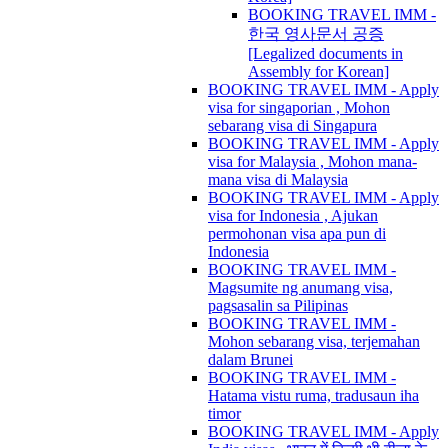
BOOKING TRAVEL IMM -
한국 영사문서 공증
[Legalized documents in
Assembly for Korean]
BOOKING TRAVEL IMM - Apply
visa for singaporian , Mohon
sebarang visa di Singapura
BOOKING TRAVEL IMM - Apply
visa for Malaysia , Mohon mana-
mana visa di Malaysia
BOOKING TRAVEL IMM - Apply
visa for Indonesia , Ajukan
permohonan visa apa pun di
Indonesia
BOOKING TRAVEL IMM -
Magsumite ng anumang visa,
pagsasalin sa Pilipinas
BOOKING TRAVEL IMM -
Mohon sebarang visa, terjemahan
dalam Brunei
BOOKING TRAVEL IMM -
Hatama vistu ruma, tradusaun iha
timor
BOOKING TRAVEL IMM - Apply