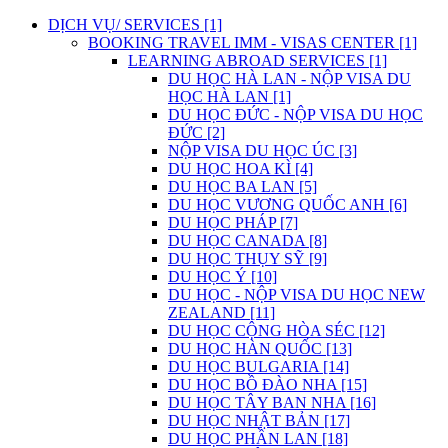
DỊCH VỤ/ SERVICES [1]
BOOKING TRAVEL IMM - VISAS CENTER [1]
LEARNING ABROAD SERVICES [1]
DU HỌC HÀ LAN - NỘP VISA DU
HỌC HÀ LAN [1]
DU HỌC ĐỨC - NỘP VISA DU HỌC
ĐỨC [2]
NỘP VISA DU HỌC ÚC [3]
DU HỌC HOA KÌ [4]
DU HỌC BA LAN [5]
DU HỌC VƯƠNG QUỐC ANH [6]
DU HỌC PHÁP [7]
DU HỌC CANADA [8]
DU HỌC THỤY SỸ [9]
DU HỌC Ý [10]
DU HỌC - NỘP VISA DU HỌC NEW
ZEALAND [11]
DU HỌC CỘNG HÒA SÉC [12]
DU HỌC HÀN QUỐC [13]
DU HỌC BULGARIA [14]
DU HỌC BỒ ĐÀO NHA [15]
DU HỌC TÂY BAN NHA [16]
DU HỌC NHẬT BẢN [17]
DU HỌC PHẦN LAN [18]