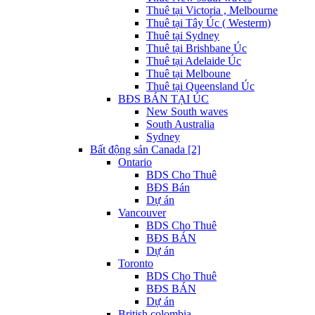
Thuê tại Victoria , Melbourne
Thuê tại Tây Úc ( Westerm)
Thuê tại Sydney
Thuê tại Brishbane Úc
Thuê tại Adelaide Úc
Thuê tại Melboune
Thuê tại Queensland Úc
BĐS BÁN TẠI ÚC
New South waves
South Australia
Sydney
Bất động sản Canada [2]
Ontario
BDS Cho Thuê
BĐS Bán
Dự án
Vancouver
BDS Cho Thuê
BĐS BÁN
Dự án
Toronto
BDS Cho Thuê
BĐS BÁN
Dự án
British colombia