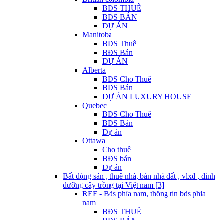
BĐS THUÊ
BĐS BÁN
DỰ ÁN
Manitoba
BDS Thuê
BĐS Bán
DỰ ÁN
Alberta
BDS Cho Thuê
BDS Bán
DỰ ÁN LUXURY HOUSE
Quebec
BDS Cho Thuê
BDS Bán
Dự án
Ottawa
Cho thuê
BĐS bán
Dự án
Bất động sản , thuê nhà, bán nhà đất , vlxd , dinh
dưỡng cây trồng tại Việt nam [3]
REF - Bđs phía nam, thông tin bđs phía
nam
BĐS THUÊ