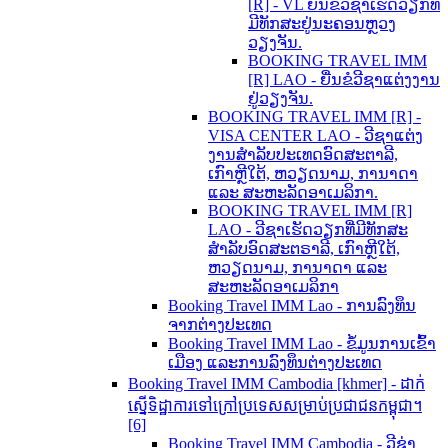
[R] - VL ຍື່ນຂໍວີຊາເຮັດວຽກທີ່
ມີທັກສະຢູ່ນະຄອນຫຼວງ
ວຽງຈັນ.
BOOKING TRAVEL IMM
[R] LAO - ຍື່ນຂໍວີຊາແຕ່ງງານ
ຢູ່ວຽງຈັນ.
BOOKING TRAVEL IMM [R] -
VISA CENTER LAO - ວີຊາແຕ່ງ
ງານສຳລັບປະເທດອົດສະຕາລີ,
ເກົາຫຼີໃຕ້, ຫວຽດນາມ, ການາດາ
ແລະ ສະຫະລັດອາເມລິກາ.
BOOKING TRAVEL IMM [R]
LAO - ວີຊາເຮັດວຽກທີ່ມີທັກສະ
ສຳລັບອົດສະຕຣາລີ, ເກົາຫຼີໃຕ້,
ຫວຽດນາມ, ການາດາ ແລະ
ສະຫະລັດອາເມລິກາ
Booking Travel IMM Lao - ການລົງທຶນ
ຈາກຕ່າງປະເທດ
Booking Travel IMM Lao - ຂໍ້ມູນການເຂົ້າ
ເມືອງ ແລະການລົງທຶນຕ່າງປະເທດ
Booking Travel IMM Cambodia [khmer] - ដាក់
ស្នើទិដ្ឋាការទៅក្រៅប្រទេសសម្រាប់ប្រជាជនកម្ពុជា។
[6]
Booking Travel IMM Cambodia - ວີຊ່າ