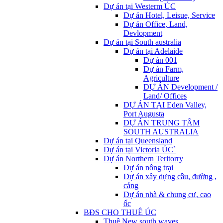
Dự án tại Westerm ÚC
Dự án Hotel, Leisue, Service
Dự án Office, Land,
Devlopment
Dự án tại South australia
Dự án tại Adelaide
Dự án 001
Dự án Farm,
Agriculture
DỰ ÁN Development /
Land/ Offices
DỰ ÁN TẠI Eden Valley,
Port Augusta
DỰ ÁN TRUNG TÂM
SOUTH AUSTRALIA
Dự án tại Queensland
Dự án tại Victoria ÚC`
Dự án Northern Teritorry
Dự án nông trại
Dự án xây dựng cầu, đường ,
cảng
Dự án nhà & chung cư, cao
ốc
BĐS CHO THUÊ ÚC
Thuê New south waves