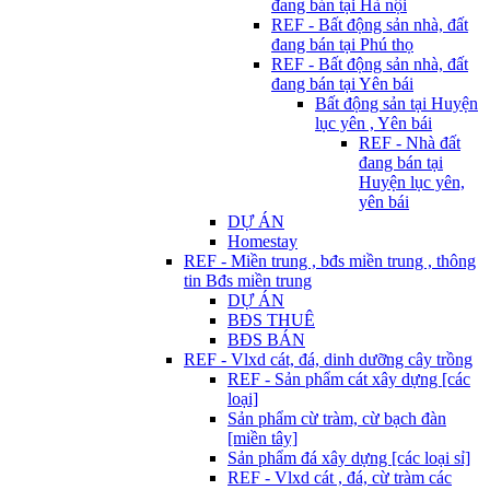
đang bán tại Hà nội
REF - Bất động sản nhà, đất
đang bán tại Phú thọ
REF - Bất động sản nhà, đất
đang bán tại Yên bái
Bất động sản tại Huyện
lục yên , Yên bái
REF - Nhà đất
đang bán tại
Huyện lục yên,
yên bái
DỰ ÁN
Homestay
REF - Miền trung , bđs miền trung , thông
tin Bđs miền trung
DỰ ÁN
BĐS THUÊ
BĐS BÁN
REF - Vlxd cát, đá, dinh dưỡng cây trồng
REF - Sản phẩm cát xây dựng [các
loại]
Sản phẩm cừ tràm, cừ bạch đàn
[miền tây]
Sản phẩm đá xây dựng [các loại sỉ]
REF - Vlxd cát , đá, cừ tràm các