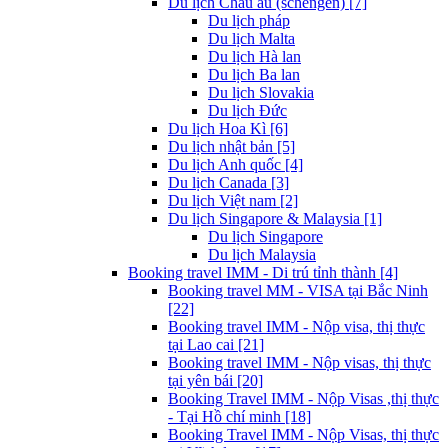
Du lịch Châu âu (schengen) [7]
Du lịch pháp
Du lịch Malta
Du lịch Hà lan
Du lịch Ba lan
Du lịch Slovakia
Du lịch Đức
Du lịch Hoa Kì [6]
Du lịch nhật bản [5]
Du lịch Anh quốc [4]
Du lịch Canada [3]
Du lịch Việt nam [2]
Du lịch Singapore & Malaysia [1]
Du lịch Singapore
Du lịch Malaysia
Booking travel IMM - Di trú tỉnh thành [4]
Booking travel MM - VISA tại Bắc Ninh
[22]
Booking travel IMM - Nộp visa, thị thực
tại Lao cai [21]
Booking travel IMM - Nộp visas, thị thực
tại yên bái [20]
Booking Travel IMM - Nộp Visas ,thị thực
- Tại Hồ chí minh [18]
Booking Travel IMM - Nộp Visas, thị thực