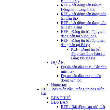
Bình dương
REF - bất động sản bán tại
Đồng nai, Long thành
REF - bất động sản đang bán
tại Cần thơ
REF - bất động sản đang bán
tại Tiền giang
REF - Đăng tin bất động sản
đang bán tại Vĩnh long
REF - Đăng tin bất động sản
đang bán tại Bà rịa
REF - Đăng tin bất
động sản đang bán tại
Láng lớn Bà rịa
DỰ ÁN
Dự án cần đầu tư tại Các tỉnh
miền tây
Dự án cần đầu tư tại miền
đông nam bộ
Homestay
REF . Bđs miền bắc , thông tin bđs miền
bắc
BĐS THUÊ
BĐS BÁN
REF - Bất động sản nhà, đất