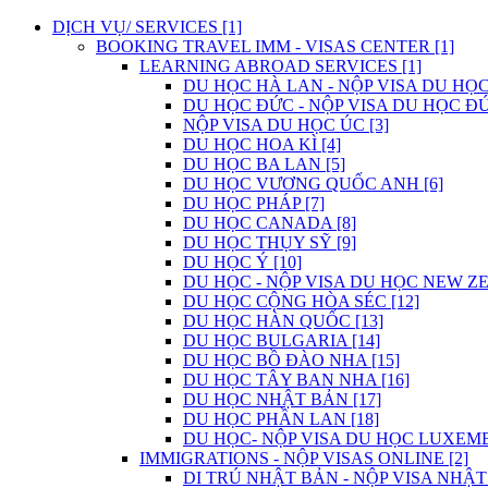
DỊCH VỤ/ SERVICES [1]
BOOKING TRAVEL IMM - VISAS CENTER [1]
LEARNING ABROAD SERVICES [1]
DU HỌC HÀ LAN - NỘP VISA DU HỌC
DU HỌC ĐỨC - NỘP VISA DU HỌC ĐỨ
NỘP VISA DU HỌC ÚC [3]
DU HỌC HOA KÌ [4]
DU HỌC BA LAN [5]
DU HỌC VƯƠNG QUỐC ANH [6]
DU HỌC PHÁP [7]
DU HỌC CANADA [8]
DU HỌC THỤY SỸ [9]
DU HỌC Ý [10]
DU HỌC - NỘP VISA DU HỌC NEW ZE
DU HỌC CỘNG HÒA SÉC [12]
DU HỌC HÀN QUỐC [13]
DU HỌC BULGARIA [14]
DU HỌC BỒ ĐÀO NHA [15]
DU HỌC TÂY BAN NHA [16]
DU HỌC NHẬT BẢN [17]
DU HỌC PHẦN LAN [18]
DU HỌC- NỘP VISA DU HỌC LUXEMB
IMMIGRATIONS - NỘP VISAS ONLINE [2]
DI TRÚ NHẬT BẢN - NỘP VISA NHẬT 