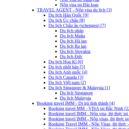
Nộp visa tại Đài loan
TRAVEL AGENT - Nộp visa du lịch [3]
Du lịch Hàn Quốc [9]
Du lịch Úc châu [8]
Du lịch Châu âu (schengen) [7]
Du lịch pháp
Du lịch Malta
Du lịch Hà lan
Du lịch Ba lan
Du lịch Slovakia
Du lịch Đức
Du lịch Hoa Kì [6]
Du lịch nhật bản [5]
Du lịch Anh quốc [4]
Du lịch Canada [3]
Du lịch Việt nam [2]
Du lịch Singapore & Malaysia [1]
Du lịch Singapore
Du lịch Malaysia
Booking travel IMM - Di trú tỉnh thành [4]
Booking travel MM - VISA tại Bắc Ninh [2
Booking travel IMM - Nộp visa, thị thực tại
Booking travel IMM - Nộp visas, thị thực tại
Booking Travel IMM - Nộp Visas ,thị thực -