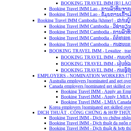
BOOKING TRAVEL IMM [R] LAO - 
Booking Travel IMM Lao - ການລົງທຶນຈາ
Booking Travel IMM Lao - ຂໍ້ມູນການເຂົ້
Booking Travel IMM Cambodia [khmer] - ដាក់ស្នើទិ
Booking Travel IMM Cambodia - ວີຊ່າຮຽ
Booking Travel IMM Cambodia - ການລົງທ
Booking Travel IMM Cambodia - ព័ត៌មានអន្
Booking Travel IMM Cambodia - ការងារប
BOOKING TRAVEL IMM - Legalize , translation
BOOKING TRAVEL IMM - ការបកប្រែ ន
BOOKING TRAVEL IMM - រៀបចំឯកសា
BOOKING TRAVEL IMM - ការធ្វើឱ្យស្
EMPLOYERS - NOMINATION WORKERS [7]
Australia employers [nominated and get over
Canada employers [nominated get skilled o
Booking Travel IMM - Apply an Em
Booking Travel IMM - Apply LMIA f
Booking Travel IMM - LMIA Canada
Korea employers [nominated get skilled ove
DỊCH THUẬT , CÔNG CHỨNG & HỢP THỨC 
Booking Travel IMM - Dịch vụ chứng nhận
Booking Travel IMM - Dịch thuật đa ngôn 
Booking Travel IMM - Dịch thuật & hợp thức