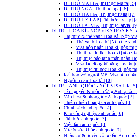
DI TRÚ MALTA [thị thực Malta] [5]
DI TRÚ NGA [Thị thực nga] [6]
DI TRÚ ITALIA [Thị thực Italia] [7]
DI TRÚ HY LẠP [Thị thực hy lạp] [
DI TRÚ LATVIA [Thị thực latvia] [9
DI TRÚ HOA KÌ - NỘP VISA HOA KỲ [
Thị thực & thẻ xanh Hoa Kì [Nộp Visa
Thẻ xanh Hoa kì [Nộp thẻ xanh
Visa hôn nhân Hoa kì [nộp thị 
Thị thực du lịch hoa kì [nộp vis
Thị thực bảo lãnh thân nhân Ho
Visa lao động kĩ năng Hoa kì [
Thị thực du học Hoa kì [nộp thị
Kết hôn với người Mỹ [Visa hôn nhân
Người tị nạn Hoa kì [10]
DI TRÚ ANH QUỐC - NỘP VISA UK [5]
Tài nguyên & môi trường Anh quốc [
Văn Hóa & phong tục Anh quốc [2]
Thiên nhiên hoang dã anh quốc [3]
Chính sách anh quốc [4]
Khu công nghiệp anh quốc [6]
Thị thực anh quốc [7]
Việc làm anh quốc [8]
Y tế & sức khỏe anh quốc [9]
Nhập cư & quyền công dân Anh quốc