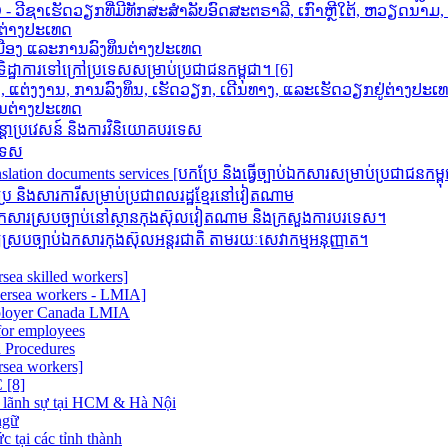
ວີຊາເຮັດວຽກທີ່ມີທັກສະສຳລັບອົດສະຕຣາລີ, ເກົາຫຼີໃຕ້, ຫວຽດນາ
ກຕ່າງປະເທດ
າເມືອງ ແລະການລົງທຶນຕ່າງປະເທດ
ដ្ឋាការទៅក្រៅប្រទេសសម្រាប់ប្រជាជនកម្ពុជា។ [6]
ນ, ແຕ່ງງານ, ການລົງທຶນ, ເຮັດວຽກ, ເດີນທາງ, ແລະເຮັດວຽກຢູ່ຕ່າງປະເ
ຶນຕ່າງປະເທດ
តោប្រវេសន៍ និងការវិនិយោគបរទេស
រទេស
 documents services [បកប្រែ និង​ធ្វើ​ច្បាប់​ឯកសារ​សម្រាប់​ប្រជាជន​កម្ព
ិងសារការីសម្រាប់ប្រជាពលរដ្ឋខ្មែរនៅវៀតណាម
រស្របច្បាប់នៅស្ថានកុងស៊ុលវៀតណាម និងក្រសួងការបរទេស។
របច្បាប់ឯកសារកុងស៊ុលអន្តរជាតិ តាមរយៈសេវាកម្មអនុញ្ញាត។
sea skilled workers]
versea workers - LMIA]
ployer Canada LMIA
or employees
 Procedures
rsea workers]
[8]
 lãnh sự tại HCM & Hà Nội
ngữ
 tại các tỉnh thành