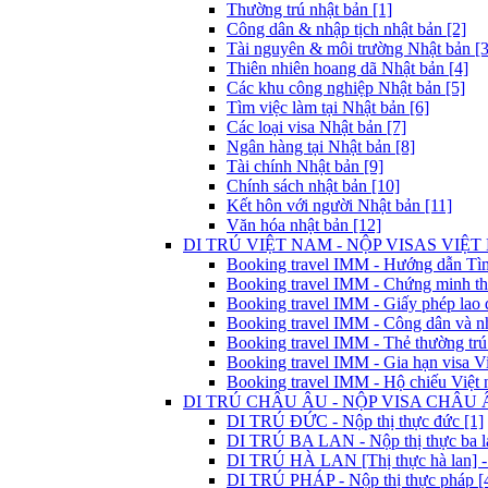
Thường trú nhật bản [1]
Công dân & nhập tịch nhật bản [2]
Tài nguyên & môi trường Nhật bản [3
Thiên nhiên hoang dã Nhật bản [4]
Các khu công nghiệp Nhật bản [5]
Tìm việc làm tại Nhật bản [6]
Các loại visa Nhật bản [7]
Ngân hàng tại Nhật bản [8]
Tài chính Nhật bản [9]
Chính sách nhật bản [10]
Kết hôn với người Nhật bản [11]
Văn hóa nhật bản [12]
DI TRÚ VIỆT NAM - NỘP VISAS VIỆT 
Booking travel IMM - Hướng dẫn Tìm 
Booking travel IMM - Chứng minh thư
Booking travel IMM - Giấy phép lao 
Booking travel IMM - Công dân và nh
Booking travel IMM - Thẻ thường trú
Booking travel IMM - Gia hạn visa Vi
Booking travel IMM - Hộ chiếu Việt 
DI TRÚ CHÂU ÂU - NỘP VISA CHÂU Â
DI TRÚ ĐỨC - Nộp thị thực đức [1]
DI TRÚ BA LAN - Nộp thị thực ba la
DI TRÚ HÀ LAN [Thị thực hà lan] - 
DI TRÚ PHÁP - Nộp thị thực pháp [