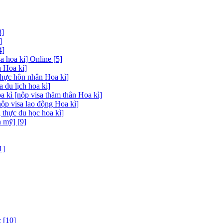
8]
]
4]
 hoa kì] Online [5]
 Hoa kì]
thực hôn nhân Hoa kì]
a du lịch hoa kì]
a kì [nộp visa thăm thân Hoa kì]
nộp visa lao động Hoa kì]
 thực du học hoa kì]
 mỹ] [9]
1]
 [10]