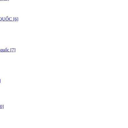
QUỐC [6]
 quốc [7]
]
0]