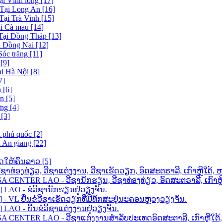
ại Vĩnh long [17]
 Tại Long An [16]
Tại Trà Vinh [15]
ại Cà mau [14]
 Tại Đồng Tháp [13]
i Đồng Nai [12]
Sóc trăng [11]
[9]
ại Hà Nội [8]
7]
 [6]
n [5]
ng [4]
[3]
i phú quốc [2]
i An giang [22]
ດໃຫ້ຄົນລາວ [5]
ວີຊາທ່ອງທ່ຽວ, ວີຊາແຕ່ງງານ, ວີຊາເຮັດວຽກ, ອົດສະຕຣາລີ, ເກົາຫຼີໃ
ENTER LAO - ວີຊານັກຮຽນ, ວີຊາທ່ອງທ່ຽວ, ອົດສະຕຣາລີ, ເກົາຫຼີໃ
AO - ຂໍວີຊານັກຮຽນຢູ່ວຽງຈັນ.
VL ຍື່ນຂໍວີຊາເຮັດວຽກທີ່ມີທັກສະຢູ່ນະຄອນຫຼວງວຽງຈັນ.
O - ຍື່ນຂໍວີຊາແຕ່ງງານຢູ່ວຽງຈັນ.
 CENTER LAO - ວີຊາແຕ່ງງານສຳລັບປະເທດອົດສະຕາລີ, ເກົາຫຼີໃ