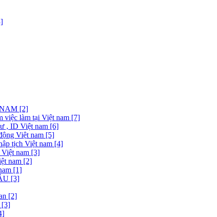
]
NAM [2]
việc làm tại Việt nam [7]
 , ID Việt nam [6]
động Việt nam [5]
ập tịch Việt nam [4]
 Việt nam [3]
ệt nam [2]
nam [1]
U [3]
n [2]
[3]
4]