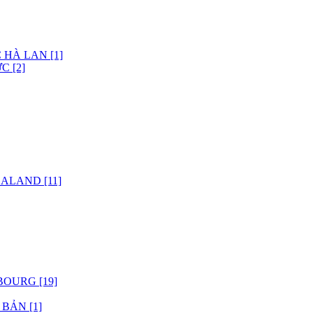
 HÀ LAN [1]
C [2]
ALAND [11]
OURG [19]
BẢN [1]