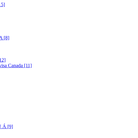
5]
 [8]
12]
visa Canada [11]
Á [9]