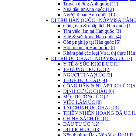
Truyền thông Anh quốc [11]
Nhà đầu tư Anh quốc [12]
Người tị nạn Anh quốc [13]
DI TRÚ HÀN QUỐC - NỘP VISA HÀN 
Công dân & nhập tịch Hàn quốc [1]
Tìm việc làm tại Hàn quốc [3]
Y tế & sức khỏe Hàn quốc [4]
Công nghiệp tại Hàn quốc [5]
Hôn nhân tại Hàn quốc [6]
Khám phá các loại Visa, thị thực Hàn
DI TRÚ ÚC CHÂU - NỘP VISA ÚC [7]
Y TẾ & SỨC KHỎE ÚC [1]
THƯỜNG TRÚ ÚC [2]
NGƯỜI TỊ NẠN ÚC [3]
THUẾ ÚC CHÂU [4]
CÔNG DÂN & NHẬP TỊCH ÚC [5
ĐỊNH CƯ ÚC CHÂU [6]
MÔI TRƯỜNG ÚC [7]
VIỆC LÀM ÚC [8]
TÀI CHÍNH ÚC CHÂU [9]
THIÊN NHIÊN HOANG DÃ ÚC [1
CHÍNH SÁCH ÚC [11]
ĐẦU TƯ ÚC [12]
DU LỊCH ÚC [13]
Nộp thị thực Úc - Nộp Visa Úc [14]