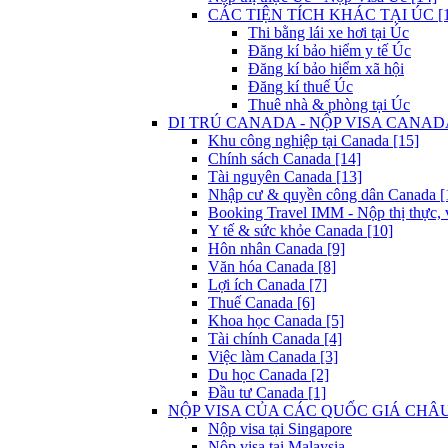
CÁC TIỆN TÍCH KHÁC TẠI ÚC [1
Thi bằng lái xe hơi tại Úc
Đăng kí bảo hiểm y tế Úc
Đăng kí bảo hiểm xã hội
Đăng kí thuế Úc
Thuê nhà & phòng tại Úc
DI TRÚ CANADA - NỘP VISA CANADA
Khu công nghiệp tại Canada [15]
Chính sách Canada [14]
Tài nguyên Canada [13]
Nhập cư & quyền công dân Canada [
Booking Travel IMM - Nộp thị thực, 
Y tế & sức khỏe Canada [10]
Hôn nhân Canada [9]
Văn hóa Canada [8]
Lợi ích Canada [7]
Thuế Canada [6]
Khoa học Canada [5]
Tài chính Canada [4]
Việc làm Canada [3]
Du học Canada [2]
Đầu tư Canada [1]
NỘP VISA CỦA CÁC QUỐC GIÁ CHÂU 
Nộp visa tại Singapore
Nộp visa tại Malaysia