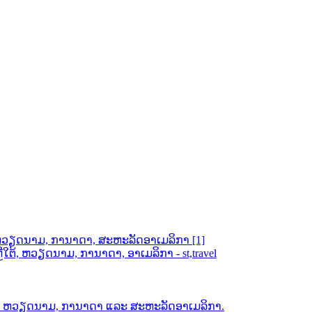
ຕ້, ຫວຽດນາມ, ການາດາ, ສະຫະລັດອາເມລິກາ [1]
ຕ້, ຫວຽດນາມ, ການາດາ, ອາເມລິກາ - st,travel
ຕ້, ຫວຽດນາມ, ການາດາ ແລະ ສະຫະລັດອາເມລິກາ.