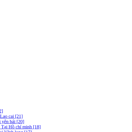
2]
 Lao cai [21]
 yên bái [20]
 Tại Hồ chí minh [18]