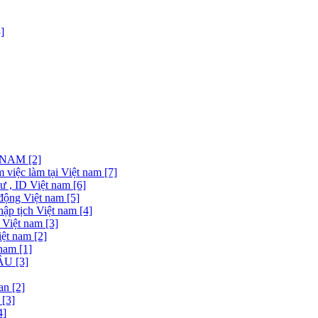
]
NAM [2]
việc làm tại Việt nam [7]
 , ID Việt nam [6]
động Việt nam [5]
ập tịch Việt nam [4]
 Việt nam [3]
ệt nam [2]
nam [1]
U [3]
n [2]
[3]
4]