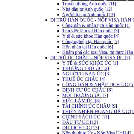
Truyền thông Anh quốc [11]
Nhà đầu tư Anh quốc [12]
Người tị nạn Anh quốc [13]
DI TRÚ HÀN QUỐC - NỘP VISA HÀN 
Công dân & nhập tịch Hàn quốc [1]
Tìm việc làm tại Hàn quốc [3]
Y tế & sức khỏe Hàn quốc [4]
Công nghiệp tại Hàn quốc [5]
Hôn nhân tại Hàn quốc [6]
Khám phá các loại Visa, thị thực Hàn
DI TRÚ ÚC CHÂU - NỘP VISA ÚC [7]
Y TẾ & SỨC KHỎE ÚC [1]
THƯỜNG TRÚ ÚC [2]
NGƯỜI TỊ NẠN ÚC [3]
THUẾ ÚC CHÂU [4]
CÔNG DÂN & NHẬP TỊCH ÚC [5
ĐỊNH CƯ ÚC CHÂU [6]
MÔI TRƯỜNG ÚC [7]
VIỆC LÀM ÚC [8]
TÀI CHÍNH ÚC CHÂU [9]
THIÊN NHIÊN HOANG DÃ ÚC [1
CHÍNH SÁCH ÚC [11]
ĐẦU TƯ ÚC [12]
DU LỊCH ÚC [13]
Nộp thị thực Úc - Nộp Visa Úc [14]