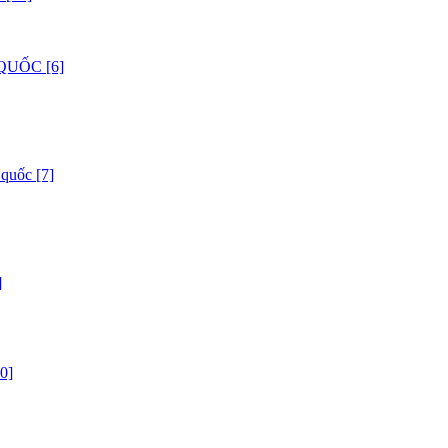
QUỐC [6]
 quốc [7]
]
0]