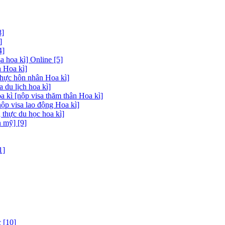
8]
]
4]
 hoa kì] Online [5]
 Hoa kì]
thực hôn nhân Hoa kì]
a du lịch hoa kì]
a kì [nộp visa thăm thân Hoa kì]
nộp visa lao động Hoa kì]
 thực du học hoa kì]
 mỹ] [9]
1]
 [10]