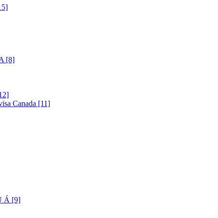
5]
 [8]
12]
visa Canada [11]
Á [9]