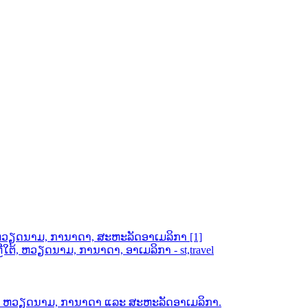
ຕ້, ຫວຽດນາມ, ການາດາ, ສະຫະລັດອາເມລິກາ [1]
ຕ້, ຫວຽດນາມ, ການາດາ, ອາເມລິກາ - st,travel
ຕ້, ຫວຽດນາມ, ການາດາ ແລະ ສະຫະລັດອາເມລິກາ.