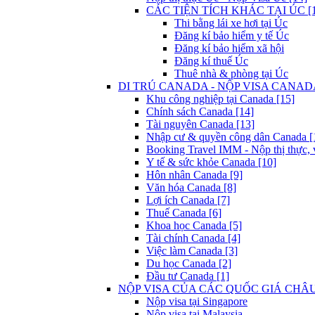
CÁC TIỆN TÍCH KHÁC TẠI ÚC [1
Thi bằng lái xe hơi tại Úc
Đăng kí bảo hiểm y tế Úc
Đăng kí bảo hiểm xã hội
Đăng kí thuế Úc
Thuê nhà & phòng tại Úc
DI TRÚ CANADA - NỘP VISA CANADA
Khu công nghiệp tại Canada [15]
Chính sách Canada [14]
Tài nguyên Canada [13]
Nhập cư & quyền công dân Canada [
Booking Travel IMM - Nộp thị thực, 
Y tế & sức khỏe Canada [10]
Hôn nhân Canada [9]
Văn hóa Canada [8]
Lợi ích Canada [7]
Thuế Canada [6]
Khoa học Canada [5]
Tài chính Canada [4]
Việc làm Canada [3]
Du học Canada [2]
Đầu tư Canada [1]
NỘP VISA CỦA CÁC QUỐC GIÁ CHÂU 
Nộp visa tại Singapore
Nộp visa tại Malaysia