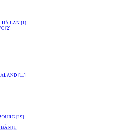
 HÀ LAN [1]
C [2]
ALAND [11]
OURG [19]
BẢN [1]