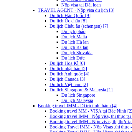
Nộp visa tại Đài loan
TRAVEL AGENT - Nộp visa du lịch [3]
Du lịch Hàn Quốc [9]
Du lịch Úc châu [8]
Du lịch Châu âu (schengen) [7]
Du lịch pháp
Du lịch Malta
Du lịch Hà lan
Du lịch Ba lan
Du lịch Slovakia
Du lịch Đức
Du lịch Hoa Kì [6]
Du lịch nhật bản [5]
Du lịch Anh quốc [4]
Du lịch Canada [3]
Du lịch Việt nam [2]
Du lịch Singapore & Malaysia [1]
Du lịch Singapore
Du lịch Malaysia
Booking travel IMM - Di trú tỉnh thành [4]
Booking travel MM - VISA tại Bắc Ninh [2
Booking travel IMM - Nộp visa, thị thực tại
Booking travel IMM - Nộp visas, thị thực tại
Booking Travel IMM - Nộp Visas ,thị thực -