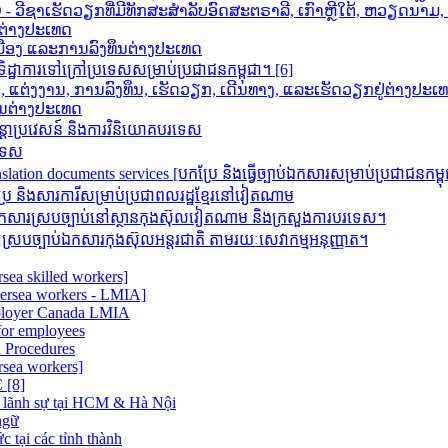
ວີຊາເຮັດວຽກທີ່ມີທັກສະສຳລັບອົດສະຕຣາລີ, ເກົາຫຼີໃຕ້, ຫວຽດນາ
ກຕ່າງປະເທດ
າເມືອງ ແລະການລົງທຶນຕ່າງປະເທດ
ដ្ឋាការទៅក្រៅប្រទេសសម្រាប់ប្រជាជនកម្ពុជា។ [6]
ນ, ແຕ່ງງານ, ການລົງທຶນ, ເຮັດວຽກ, ເດີນທາງ, ແລະເຮັດວຽກຢູ່ຕ່າງປະເ
ຶນຕ່າງປະເທດ
តោប្រវេសន៍ និងការវិនិយោគបរទេស
រទេស
 documents services [បកប្រែ និង​ធ្វើ​ច្បាប់​ឯកសារ​សម្រាប់​ប្រជាជន​កម្ព
ិងសារការីសម្រាប់ប្រជាពលរដ្ឋខ្មែរនៅវៀតណាម
រស្របច្បាប់នៅស្ថានកុងស៊ុលវៀតណាម និងក្រសួងការបរទេស។
របច្បាប់ឯកសារកុងស៊ុលអន្តរជាតិ តាមរយៈសេវាកម្មអនុញ្ញាត។
sea skilled workers]
versea workers - LMIA]
ployer Canada LMIA
or employees
 Procedures
rsea workers]
[8]
 lãnh sự tại HCM & Hà Nội
ngữ
 tại các tỉnh thành