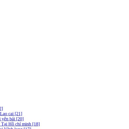
2]
 Lao cai [21]
 yên bái [20]
 Tại Hồ chí minh [18]