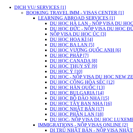
DỊCH VỤ/ SERVICES [1]
BOOKING TRAVEL IMM - VISAS CENTER [1]
LEARNING ABROAD SERVICES [1]
DU HỌC HÀ LAN - NỘP VISA DU HỌC
DU HỌC ĐỨC - NỘP VISA DU HỌC ĐỨ
NỘP VISA DU HỌC ÚC [3]
DU HỌC HOA KÌ [4]
DU HỌC BA LAN [5]
DU HỌC VƯƠNG QUỐC ANH [6]
DU HỌC PHÁP [7]
DU HỌC CANADA [8]
DU HỌC THỤY SỸ [9]
DU HỌC Ý [10]
DU HỌC - NỘP VISA DU HỌC NEW ZE
DU HỌC CỘNG HÒA SÉC [12]
DU HỌC HÀN QUỐC [13]
DU HỌC BULGARIA [14]
DU HỌC BỒ ĐÀO NHA [15]
DU HỌC TÂY BAN NHA [16]
DU HỌC NHẬT BẢN [17]
DU HỌC PHẦN LAN [18]
DU HỌC- NỘP VISA DU HỌC LUXEMB
IMMIGRATIONS - NỘP VISAS ONLINE [2]
DI TRÚ NHẬT BẢN - NỘP VISA NHẬT 