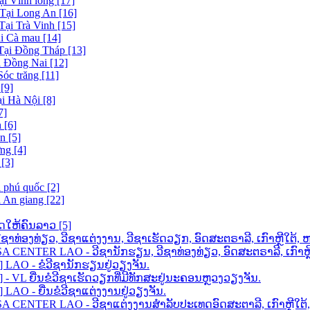
ại Vĩnh long [17]
 Tại Long An [16]
Tại Trà Vinh [15]
ại Cà mau [14]
 Tại Đồng Tháp [13]
i Đồng Nai [12]
Sóc trăng [11]
[9]
ại Hà Nội [8]
7]
 [6]
n [5]
ng [4]
[3]
i phú quốc [2]
i An giang [22]
ດໃຫ້ຄົນລາວ [5]
ວີຊາທ່ອງທ່ຽວ, ວີຊາແຕ່ງງານ, ວີຊາເຮັດວຽກ, ອົດສະຕຣາລີ, ເກົາຫຼີໃ
ENTER LAO - ວີຊານັກຮຽນ, ວີຊາທ່ອງທ່ຽວ, ອົດສະຕຣາລີ, ເກົາຫຼີໃ
AO - ຂໍວີຊານັກຮຽນຢູ່ວຽງຈັນ.
VL ຍື່ນຂໍວີຊາເຮັດວຽກທີ່ມີທັກສະຢູ່ນະຄອນຫຼວງວຽງຈັນ.
O - ຍື່ນຂໍວີຊາແຕ່ງງານຢູ່ວຽງຈັນ.
 CENTER LAO - ວີຊາແຕ່ງງານສຳລັບປະເທດອົດສະຕາລີ, ເກົາຫຼີໃ