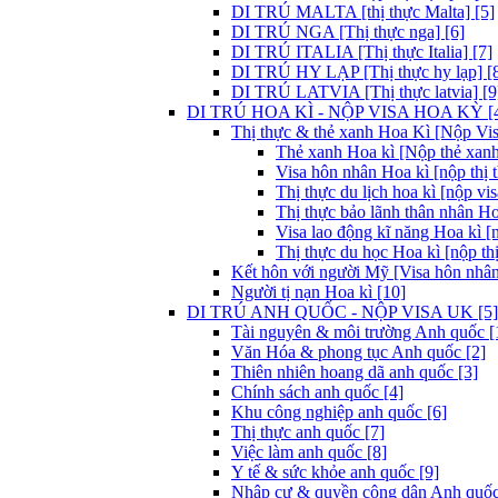
DI TRÚ MALTA [thị thực Malta] [5]
DI TRÚ NGA [Thị thực nga] [6]
DI TRÚ ITALIA [Thị thực Italia] [7]
DI TRÚ HY LẠP [Thị thực hy lạp] [
DI TRÚ LATVIA [Thị thực latvia] [9
DI TRÚ HOA KÌ - NỘP VISA HOA KỲ [
Thị thực & thẻ xanh Hoa Kì [Nộp Visa
Thẻ xanh Hoa kì [Nộp thẻ xanh
Visa hôn nhân Hoa kì [nộp thị 
Thị thực du lịch hoa kì [nộp vis
Thị thực bảo lãnh thân nhân Ho
Visa lao động kĩ năng Hoa kì [
Thị thực du học Hoa kì [nộp thị
Kết hôn với người Mỹ [Visa hôn nhân
Người tị nạn Hoa kì [10]
DI TRÚ ANH QUỐC - NỘP VISA UK [5]
Tài nguyên & môi trường Anh quốc [
Văn Hóa & phong tục Anh quốc [2]
Thiên nhiên hoang dã anh quốc [3]
Chính sách anh quốc [4]
Khu công nghiệp anh quốc [6]
Thị thực anh quốc [7]
Việc làm anh quốc [8]
Y tế & sức khỏe anh quốc [9]
Nhập cư & quyền công dân Anh quốc