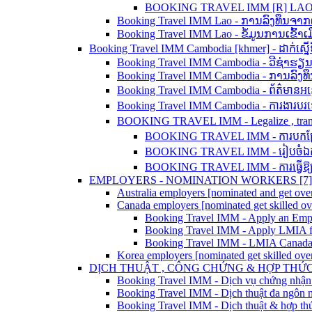
BOOKING TRAVEL IMM [R] LAO - 
Booking Travel IMM Lao - ການລົງທຶນຈາ
Booking Travel IMM Lao - ຂໍ້ມູນການເຂົ້
Booking Travel IMM Cambodia [khmer] - ដាក់ស្នើទិ
Booking Travel IMM Cambodia - ວີຊ່າຮຽ
Booking Travel IMM Cambodia - ການລົງທ
Booking Travel IMM Cambodia - ព័ត៌មានអន្
Booking Travel IMM Cambodia - ការងារប
BOOKING TRAVEL IMM - Legalize , translation
BOOKING TRAVEL IMM - ការបកប្រែ ន
BOOKING TRAVEL IMM - រៀបចំឯកសា
BOOKING TRAVEL IMM - ការធ្វើឱ្យស្
EMPLOYERS - NOMINATION WORKERS [7]
Australia employers [nominated and get over
Canada employers [nominated get skilled o
Booking Travel IMM - Apply an Em
Booking Travel IMM - Apply LMIA f
Booking Travel IMM - LMIA Canada
Korea employers [nominated get skilled ove
DỊCH THUẬT , CÔNG CHỨNG & HỢP THỨC 
Booking Travel IMM - Dịch vụ chứng nhận
Booking Travel IMM - Dịch thuật đa ngôn 
Booking Travel IMM - Dịch thuật & hợp thức