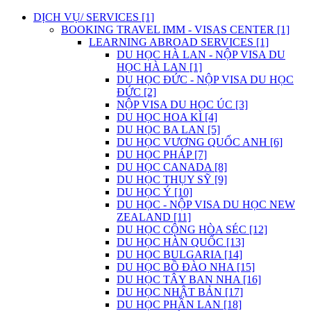
DỊCH VỤ/ SERVICES [1]
BOOKING TRAVEL IMM - VISAS CENTER [1]
LEARNING ABROAD SERVICES [1]
DU HỌC HÀ LAN - NỘP VISA DU
HỌC HÀ LAN [1]
DU HỌC ĐỨC - NỘP VISA DU HỌC
ĐỨC [2]
NỘP VISA DU HỌC ÚC [3]
DU HỌC HOA KÌ [4]
DU HỌC BA LAN [5]
DU HỌC VƯƠNG QUỐC ANH [6]
DU HỌC PHÁP [7]
DU HỌC CANADA [8]
DU HỌC THỤY SỸ [9]
DU HỌC Ý [10]
DU HỌC - NỘP VISA DU HỌC NEW
ZEALAND [11]
DU HỌC CỘNG HÒA SÉC [12]
DU HỌC HÀN QUỐC [13]
DU HỌC BULGARIA [14]
DU HỌC BỒ ĐÀO NHA [15]
DU HỌC TÂY BAN NHA [16]
DU HỌC NHẬT BẢN [17]
DU HỌC PHẦN LAN [18]