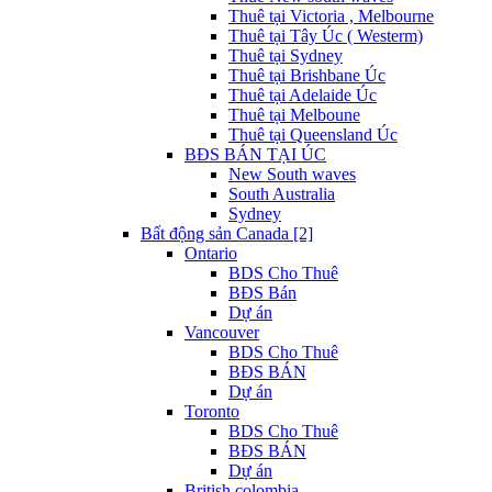
Thuê tại Victoria , Melbourne
Thuê tại Tây Úc ( Westerm)
Thuê tại Sydney
Thuê tại Brishbane Úc
Thuê tại Adelaide Úc
Thuê tại Melboune
Thuê tại Queensland Úc
BĐS BÁN TẠI ÚC
New South waves
South Australia
Sydney
Bất động sản Canada [2]
Ontario
BDS Cho Thuê
BĐS Bán
Dự án
Vancouver
BDS Cho Thuê
BĐS BÁN
Dự án
Toronto
BDS Cho Thuê
BĐS BÁN
Dự án
British colombia