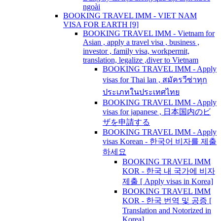
ngoài
BOOKING TRAVEL IMM - VIET NAM
VISA FOR EARTH [9]
BOOKING TRAVEL IMM - Vietnam for
Asian , apply a travel visa , business ,
investor , family visa, workpermit,
translation, legalize ,diver to Vietnam
BOOKING TRAVEL IMM - Apply
visas for Thai lan , สมัครวีซ่าทุก
ประเภทในประเทศไทย
BOOKING TRAVEL IMM - Apply
visas for japanese , 日本国内のビ
ザを申請する
BOOKING TRAVEL IMM - Apply
visas Korean - 한국어 비자를 제출
하세요
BOOKING TRAVEL IMM
KOR - 한국 내 국가에 비자
제출 [ Apply visas in Korea]
BOOKING TRAVEL IMM
KOR - 한국 번역 및 공증 [
Translation and Notorized in
Korea]