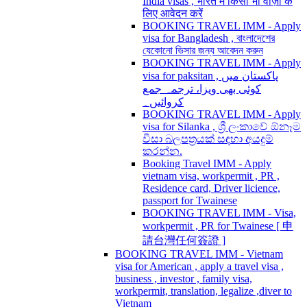
India visas , भारत में किसी भी वीज़ा के
लिए आवेदन करें
BOOKING TRAVEL IMM - Apply
visa for Bangladesh , বাংলাদেশের
যেকোনো ভিসার জন্য আবেদন করুন
BOOKING TRAVEL IMM - Apply
visa for paksitan , پاکستان میں
کوئی بھی ویزا، ترجمہ جمع
کروائیں۔
BOOKING TRAVEL IMM - Apply
visa for Silanka , ශ්‍රී ලංකාවේ ඕනෑම
වීසා බලපත්‍රයක් සඳහා අයදුම්
කරන්න.
Booking Travel IMM - Apply
vietnam visa, workpermit , PR ,
Residence card, Driver licience,
passport for Twainese
BOOKING TRAVEL IMM - Visa,
workpermit , PR for Twainese [ 申
請台灣任何簽證 ]
BOOKING TRAVEL IMM - Vietnam
visa for American , apply a travel visa ,
business , investor , family visa,
workpermit, translation, legalize ,diver to
Vietnam