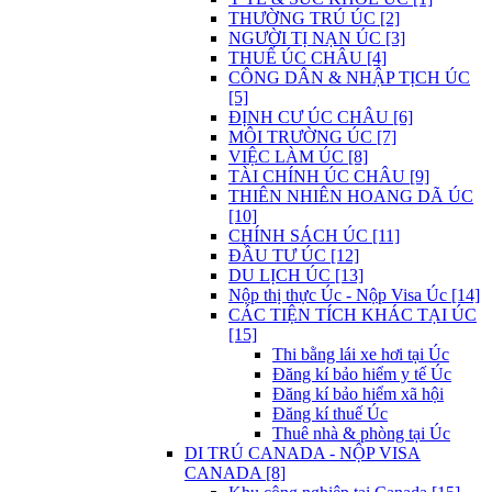
THƯỜNG TRÚ ÚC [2]
NGƯỜI TỊ NẠN ÚC [3]
THUẾ ÚC CHÂU [4]
CÔNG DÂN & NHẬP TỊCH ÚC
[5]
ĐỊNH CƯ ÚC CHÂU [6]
MÔI TRƯỜNG ÚC [7]
VIỆC LÀM ÚC [8]
TÀI CHÍNH ÚC CHÂU [9]
THIÊN NHIÊN HOANG DÃ ÚC
[10]
CHÍNH SÁCH ÚC [11]
ĐẦU TƯ ÚC [12]
DU LỊCH ÚC [13]
Nộp thị thực Úc - Nộp Visa Úc [14]
CÁC TIỆN TÍCH KHÁC TẠI ÚC
[15]
Thi bằng lái xe hơi tại Úc
Đăng kí bảo hiểm y tế Úc
Đăng kí bảo hiểm xã hội
Đăng kí thuế Úc
Thuê nhà & phòng tại Úc
DI TRÚ CANADA - NỘP VISA
CANADA [8]