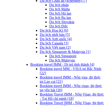
Du lịch Châu âu (schengen) [7]
Du lịch pháp
Du lịch Malta
Du lịch Hà lan
Du lịch Ba lan
Du lịch Slovakia
Du lịch Đức
Du lịch Hoa Kì [6]
Du lịch nhật bản [5]
Du lịch Anh quốc [4]
Du lịch Canada [3]
Du lịch Việt nam [2]
Du lịch Singapore & Malaysia [1]
Du lịch Singapore
Du lịch Malaysia
Booking travel IMM - Di trú tỉnh thành [4]
Booking travel MM - VISA tại Bắc Ninh
[22]
Booking travel IMM - Nộp visa, thị thực
tại Lao cai [21]
Booking travel IMM - Nộp visas, thị thực
tại yên bái [20]
Booking Travel IMM - Nộp Visas ,thị thực
- Tại Hồ chí minh [18]
Booking Travel IMM - Nộp Visas, thị thực