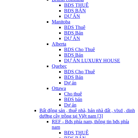
BĐS THUÊ
BĐS BÁN
DỰ ÁN
Manitoba
BDS Thuê
BĐS Bán
DỰ ÁN
Alberta
BDS Cho Thuê
BDS Bán
DỰ ÁN LUXURY HOUSE
Quebec
BDS Cho Thuê
BDS Bán
Dự án
Ottawa
Cho thuê
BĐS bán
Dự án
Bất động sản , thuê nhà, bán nhà đất , vlxd , dinh
dưỡng cây trồng tại Việt nam [3]
REF - Bđs phía nam, thông tin bđs phía
nam
BĐS THUÊ