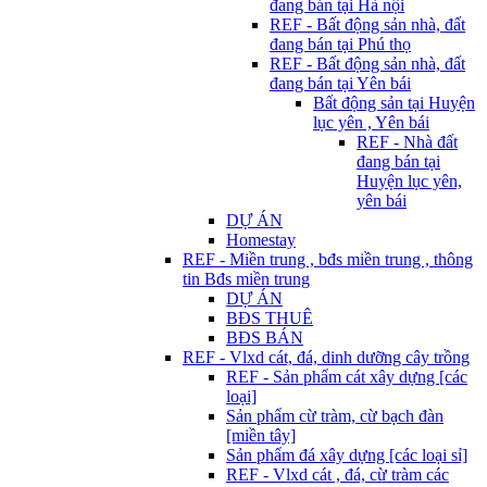
đang bán tại Hà nội
REF - Bất động sản nhà, đất
đang bán tại Phú thọ
REF - Bất động sản nhà, đất
đang bán tại Yên bái
Bất động sản tại Huyện
lục yên , Yên bái
REF - Nhà đất
đang bán tại
Huyện lục yên,
yên bái
DỰ ÁN
Homestay
REF - Miền trung , bđs miền trung , thông
tin Bđs miền trung
DỰ ÁN
BĐS THUÊ
BĐS BÁN
REF - Vlxd cát, đá, dinh dưỡng cây trồng
REF - Sản phẩm cát xây dựng [các
loại]
Sản phẩm cừ tràm, cừ bạch đàn
[miền tây]
Sản phẩm đá xây dựng [các loại sỉ]
REF - Vlxd cát , đá, cừ tràm các