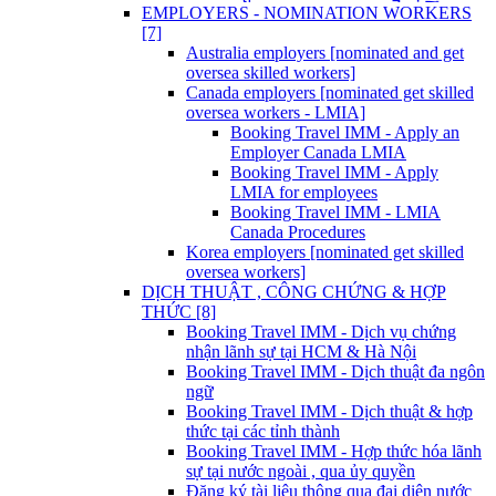
EMPLOYERS - NOMINATION WORKERS
[7]
Australia employers [nominated and get
oversea skilled workers]
Canada employers [nominated get skilled
oversea workers - LMIA]
Booking Travel IMM - Apply an
Employer Canada LMIA
Booking Travel IMM - Apply
LMIA for employees
Booking Travel IMM - LMIA
Canada Procedures
Korea employers [nominated get skilled
oversea workers]
DỊCH THUẬT , CÔNG CHỨNG & HỢP
THỨC [8]
Booking Travel IMM - Dịch vụ chứng
nhận lãnh sự tại HCM & Hà Nội
Booking Travel IMM - Dịch thuật đa ngôn
ngữ
Booking Travel IMM - Dịch thuật & hợp
thức tại các tỉnh thành
Booking Travel IMM - Hợp thức hóa lãnh
sự tại nước ngoài , qua ủy quyền
Đăng ký tài liệu thông qua đại diện nước