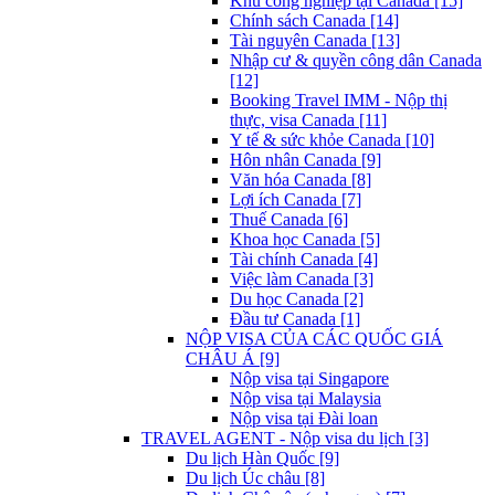
Khu công nghiệp tại Canada [15]
Chính sách Canada [14]
Tài nguyên Canada [13]
Nhập cư & quyền công dân Canada
[12]
Booking Travel IMM - Nộp thị
thực, visa Canada [11]
Y tế & sức khỏe Canada [10]
Hôn nhân Canada [9]
Văn hóa Canada [8]
Lợi ích Canada [7]
Thuế Canada [6]
Khoa học Canada [5]
Tài chính Canada [4]
Việc làm Canada [3]
Du học Canada [2]
Đầu tư Canada [1]
NỘP VISA CỦA CÁC QUỐC GIÁ
CHÂU Á [9]
Nộp visa tại Singapore
Nộp visa tại Malaysia
Nộp visa tại Đài loan
TRAVEL AGENT - Nộp visa du lịch [3]
Du lịch Hàn Quốc [9]
Du lịch Úc châu [8]