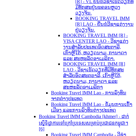
[R] - VL ຍື່ນຂໍວີຊາເຮັດວຽກທີ່
ມີທັກສະຢູ່ນະຄອນຫຼວງ
ວຽງຈັນ.
BOOKING TRAVEL IMM
[R] LAO - ຍື່ນຂໍວີຊາແຕ່ງງານ
ຢູ່ວຽງຈັນ.
BOOKING TRAVEL IMM [R] -
VISA CENTER LAO - ວີຊາແຕ່ງ
ງານສຳລັບປະເທດອົດສະຕາລີ,
ເກົາຫຼີໃຕ້, ຫວຽດນາມ, ການາດາ
ແລະ ສະຫະລັດອາເມລິກາ.
BOOKING TRAVEL IMM [R]
LAO - ວີຊາເຮັດວຽກທີ່ມີທັກສະ
ສຳລັບອົດສະຕຣາລີ, ເກົາຫຼີໃຕ້,
ຫວຽດນາມ, ການາດາ ແລະ
ສະຫະລັດອາເມລິກາ
Booking Travel IMM Lao - ການລົງທຶນ
ຈາກຕ່າງປະເທດ
Booking Travel IMM Lao - ຂໍ້ມູນການເຂົ້າ
ເມືອງ ແລະການລົງທຶນຕ່າງປະເທດ
Booking Travel IMM Cambodia [khmer] - ដាក់
ស្នើទិដ្ឋាការទៅក្រៅប្រទេសសម្រាប់ប្រជាជនកម្ពុជា។
[6]
Booking Travel IMM Cambodia - ວີຊ່າ