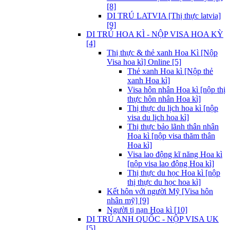
[8]
DI TRÚ LATVIA [Thị thực latvia]
[9]
DI TRÚ HOA KÌ - NỘP VISA HOA KỲ
[4]
Thị thực & thẻ xanh Hoa Kì [Nộp
Visa hoa kì] Online [5]
Thẻ xanh Hoa kì [Nộp thẻ
xanh Hoa kì]
Visa hôn nhân Hoa kì [nộp thị
thực hôn nhân Hoa kì]
Thị thực du lịch hoa kì [nộp
visa du lịch hoa kì]
Thị thực bảo lãnh thân nhân
Hoa kì [nộp visa thăm thân
Hoa kì]
Visa lao động kĩ năng Hoa kì
[nộp visa lao động Hoa kì]
Thị thực du học Hoa kì [nộp
thị thực du học hoa kì]
Kết hôn với người Mỹ [Visa hôn
nhân mỹ] [9]
Người tị nạn Hoa kì [10]
DI TRÚ ANH QUỐC - NỘP VISA UK
[5]