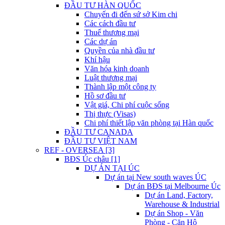
ĐẦU TƯ HÀN QUỐC
Chuyến đi đến sứ sở Kim chi
Các cách đầu tư
Thuế thương mại
Các dự án
Quyền của nhà đầu tư
Khí hậu
Văn hóa kinh doanh
Luật thương mại
Thành lập một công ty
Hồ sơ đầu tư
Vật giá, Chi phí cuộc sống
Thị thực (Visas)
Chi phí thiết lập văn phòng tại Hàn quốc
ĐẦU TƯ CANADA
ĐẦU TƯ VIỆT NAM
REF - OVERSEA [3]
BĐS Úc châu [1]
DỰ ÁN TẠI ÚC
Dự án tại New south waves ÚC
Dự án BĐS tại Melbourne Úc
Dự án Land, Factory,
Warehouse & Industrial
Dự án Shop - Văn
Phòng - Căn Hộ