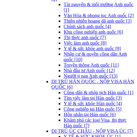
Tài nguyên & môi trường Anh quốc
[1]
Văn Hóa & phong tục Anh quốc [2]
Thiên nhiên hoang dã anh quốc [3]
Chính sách anh quốc [4]
Khu công nghiệp anh quốc [6]
Thị thực anh quốc [7]
Việc làm anh quốc [8]
Y tế & sức khỏe anh quốc [9]
Nhập cư & quyền công dân Anh
quốc [10]
Truyền thông Anh quốc [11]
Nhà đầu tư Anh quốc [12]
Người tị nạn Anh quốc [13]
DI TRÚ HÀN QUỐC - NỘP VISA HÀN
QUỐC [6]
Công dân & nhập tịch Hàn quốc [1]
Tìm việc làm tại Hàn quốc [3]
Y tế & sức khỏe Hàn quốc [4]
Công nghiệp tại Hàn quốc [5]
Hôn nhân tại Hàn quốc [6]
Khám phá các loại Visa, thị thực
Hàn quốc [7]
DI TRÚ ÚC CHÂU - NỘP VISA ÚC [7]
Y TẾ & SỨC KHỎE ÚC [1]