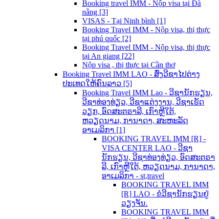
Booking travel IMM - Nộp visa tại Đà
nẵng [3]
VISAS - Tại Ninh bình [1]
Booking Travel IMM - Nộp visa, thị thực
tại phú quốc [2]
Booking Travel IMM - Nộp visa, thị thực
tại An giang [22]
Nộp visa , thị thực tại Cần thơ
Booking Travel IMM LAO - ສົ່ງວີຊາໄປຕ່າງ
ປະເທດໃຫ້ຄົນລາວ [5]
Booking Travel IMM Lao - ວີຊານັກຮຽນ,
ວີຊາທ່ອງທ່ຽວ, ວີຊາແຕ່ງງານ, ວີຊາເຮັດ
ວຽກ, ອົດສະຕຣາລີ, ເກົາຫຼີໃຕ້,
ຫວຽດນາມ, ການາດາ, ສະຫະລັດ
ອາເມລິກາ [1]
BOOKING TRAVEL IMM [R] -
VISA CENTER LAO - ວີຊາ
ນັກຮຽນ, ວີຊາທ່ອງທ່ຽວ, ອົດສະຕຣາ
ລີ, ເກົາຫຼີໃຕ້, ຫວຽດນາມ, ການາດາ,
ອາເມລິກາ - st,travel
BOOKING TRAVEL IMM
[R] LAO - ຂໍວີຊານັກຮຽນຢູ່
ວຽງຈັນ.
BOOKING TRAVEL IMM