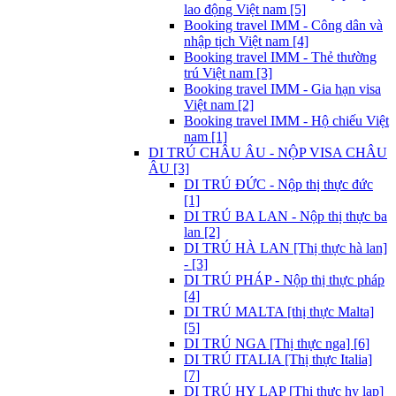
lao động Việt nam [5]
Booking travel IMM - Công dân và
nhập tịch Việt nam [4]
Booking travel IMM - Thẻ thường
trú Việt nam [3]
Booking travel IMM - Gia hạn visa
Việt nam [2]
Booking travel IMM - Hộ chiếu Việt
nam [1]
DI TRÚ CHÂU ÂU - NỘP VISA CHÂU
ÂU [3]
DI TRÚ ĐỨC - Nộp thị thực đức
[1]
DI TRÚ BA LAN - Nộp thị thực ba
lan [2]
DI TRÚ HÀ LAN [Thị thực hà lan]
- [3]
DI TRÚ PHÁP - Nộp thị thực pháp
[4]
DI TRÚ MALTA [thị thực Malta]
[5]
DI TRÚ NGA [Thị thực nga] [6]
DI TRÚ ITALIA [Thị thực Italia]
[7]
DI TRÚ HY LẠP [Thị thực hy lạp]