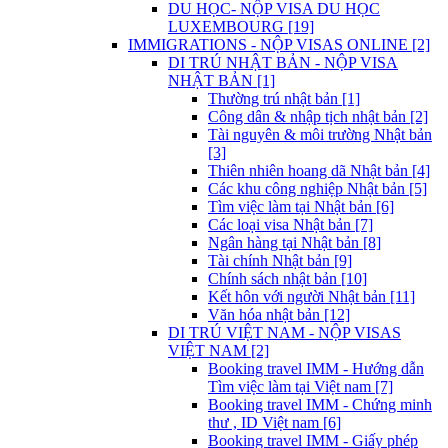
DU HỌC- NỘP VISA DU HỌC
LUXEMBOURG [19]
IMMIGRATIONS - NỘP VISAS ONLINE [2]
DI TRÚ NHẬT BẢN - NỘP VISA
NHẬT BẢN [1]
Thường trú nhật bản [1]
Công dân & nhập tịch nhật bản [2]
Tài nguyên & môi trường Nhật bản
[3]
Thiên nhiên hoang dã Nhật bản [4]
Các khu công nghiệp Nhật bản [5]
Tìm việc làm tại Nhật bản [6]
Các loại visa Nhật bản [7]
Ngân hàng tại Nhật bản [8]
Tài chính Nhật bản [9]
Chính sách nhật bản [10]
Kết hôn với người Nhật bản [11]
Văn hóa nhật bản [12]
DI TRÚ VIỆT NAM - NỘP VISAS
VIỆT NAM [2]
Booking travel IMM - Hướng dẫn
Tìm việc làm tại Việt nam [7]
Booking travel IMM - Chứng minh
thư , ID Việt nam [6]
Booking travel IMM - Giấy phép