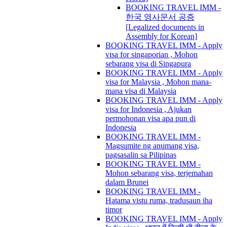
BOOKING TRAVEL IMM -
한국 영사문서 공증
[Legalized documents in
Assembly for Korean]
BOOKING TRAVEL IMM - Apply
visa for singaporian , Mohon
sebarang visa di Singapura
BOOKING TRAVEL IMM - Apply
visa for Malaysia , Mohon mana-
mana visa di Malaysia
BOOKING TRAVEL IMM - Apply
visa for Indonesia , Ajukan
permohonan visa apa pun di
Indonesia
BOOKING TRAVEL IMM -
Magsumite ng anumang visa,
pagsasalin sa Pilipinas
BOOKING TRAVEL IMM -
Mohon sebarang visa, terjemahan
dalam Brunei
BOOKING TRAVEL IMM -
Hatama vistu ruma, tradusaun iha
timor
BOOKING TRAVEL IMM - Apply