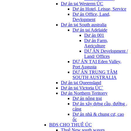
Dự án tại Westerm ÚC
Dự án Hotel, Leisue, Service
Dự án Office, Land,
Devlopment
Dự án tại South australia
Dự án tại Adelaide
Dự án 001
Dự án Farm,
Agriculture
DỰ ÁN Development /
Land/ Offices
DỰ ÁN TẠI Eden Valley,
Port Augusta
DỰ ÁN TRUNG TÂM
SOUTH AUSTRALIA
Dự án tại Queensland
Dự án tại Victoria ÚC`
Dự án Northern Teritorry
Dự án nông trại
Dự án xây dựng cầu, đường ,
cảng
Dự án nhà & chung cư, cao
ốc
BĐS CHO THUÊ ÚC
Thuê New south waves