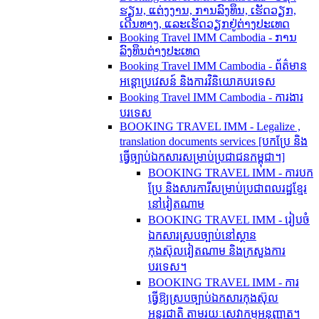
ຮຽນ, ແຕ່ງງານ, ການລົງທຶນ, ເຮັດວຽກ,
ເດີນທາງ, ແລະເຮັດວຽກຢູ່ຕ່າງປະເທດ
Booking Travel IMM Cambodia - ການ
ລົງທຶນຕ່າງປະເທດ
Booking Travel IMM Cambodia - ព័ត៌មាន
អន្តោប្រវេសន៍ និងការវិនិយោគបរទេស
Booking Travel IMM Cambodia - ការងារ
បរទេស
BOOKING TRAVEL IMM - Legalize ,
translation documents services [បកប្រែ និង​
ធ្វើ​ច្បាប់​ឯកសារ​សម្រាប់​ប្រជាជន​កម្ពុជា។]
BOOKING TRAVEL IMM - ការបក
ប្រែ និងសារការីសម្រាប់ប្រជាពលរដ្ឋខ្មែរ
នៅវៀតណាម
BOOKING TRAVEL IMM - រៀបចំ
ឯកសារស្របច្បាប់នៅស្ថាន
កុងស៊ុលវៀតណាម និងក្រសួងការ
បរទេស។
BOOKING TRAVEL IMM - ការ
ធ្វើឱ្យស្របច្បាប់ឯកសារកុងស៊ុល
អន្តរជាតិ តាមរយៈសេវាកម្មអនុញ្ញាត។