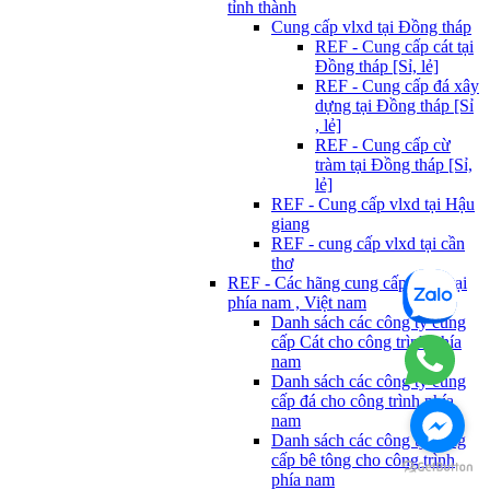
tỉnh thành
Cung cấp vlxd tại Đồng tháp
REF - Cung cấp cát tại
Đồng tháp [Sỉ, lẻ]
REF - Cung cấp đá xây
dựng tại Đồng tháp [Sỉ
, lẻ]
REF - Cung cấp cừ
tràm tại Đồng tháp [Sỉ,
lẻ]
REF - Cung cấp vlxd tại Hậu
giang
REF - cung cấp vlxd tại cần
thơ
REF - Các hãng cung cấp Vlxd tại
phía nam , Việt nam
Danh sách các công ty cung
cấp Cát cho công trình phía
nam
Danh sách các công ty cung
cấp đá cho công trình phía
nam
Danh sách các công ty cung
cấp bê tông cho công trình
phía nam