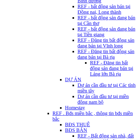
Bình dương
REF - bất động sản bán tại
Đồng nai, Long thành
REF - bất động sản đang bán
tại Cần thơ
REF - bất động sản đang bán
tại Tiền giang
REF - Đăng tin bất động sản
đang bán tại Vĩnh long
REF - Đăng tin bất động sản
đang bán tại Bà rịa
REF - Đăng tin bất
động sản đang bán tại
Láng lớn Bà rịa
DỰ ÁN
Dự án cần đầu tư tại Các tỉnh
miền tây
Dự án cần đầu tư tại miền
đông nam bộ
Homestay
REF . Bđs miền bắc , thông tin bđs miền
bắc
BĐS THUÊ
BĐS BÁN
REF - Bất động sản nhà, đất